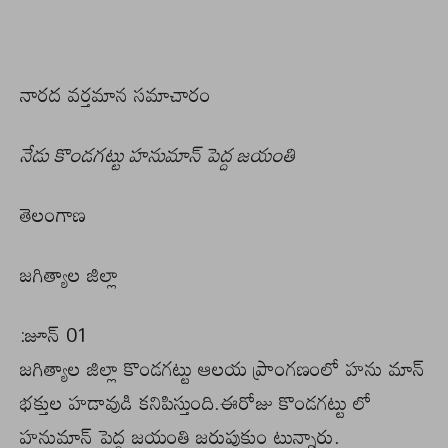
నారద వర్తమాన సమాచారం
నేడు కొండగట్టు హనుమాన్ పెద్ద జయంతి
తెలంగాణ
జగిత్యాల జిల్లా
:జూన్ 01
జగిత్యాల జిల్లా కొండగట్టు ఆలయ ప్రాంగణంలో హను మాన్
భక్తుల హడావుడి కనిపిస్తుంది.ఈరోజు కొండగట్టు లో
హనుమాన్ పెద్ద జయంతి జరుపుకుం టున్నారు.