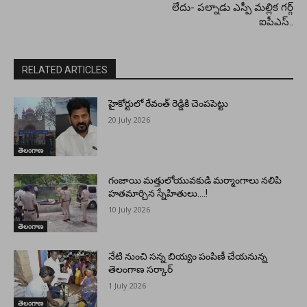
లేదు- పల్నాడు ఎస్పీ మల్లిక గర్గ్
ఐపీఎస్..
RELATED ARTICLES
హైకోర్టులో రేవంత్ రెడ్డికి చెంపపెట్టు
20 July 2026
తెలంగాణ
గంజాయి మత్తులోయువకుడి మర్మాంగాలు నలిపి
హతమార్చిన స్నేహితులు….!
10 July 2026
తెలంగాణ
నేటి నుంచి సన్న బియ్యం పంపిణీ చేయనున్న
తెలంగాణ సర్కార్
1 July 2026
తెలంగాణ