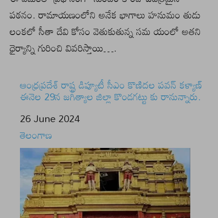
పఠనం. రామాయణంలోని అనేక భాగాలు హనుమం తుడు
లంకలో సీతా దేవి కోసం వెతుకుతున్న సమ యంలో అతని
ధైర్యాన్ని గురించి వివరిస్తాయి….
ఆంధ్రప్రదేశ్ రాష్ట్ర డిప్యూటీ సీఎం కొణిదల పవన్ కళ్యాణ్
ఈనెల 29న జగిత్యాల జిల్లా కొండగట్టు కు రానున్నారు.
Date
26 June 2024
In relation to
తెలంగాణ