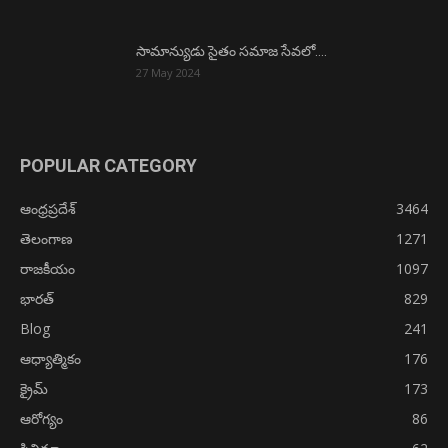
సామాన్యుడు సైతం సమాజ సేవలో….
27 May 2024
POPULAR CATEGORY
ఆంధ్రప్రదేశ్
3464
తెలంగాణ
1271
రాజకీయం
1097
భారత్
829
Blog
241
ఆధ్యాత్మికం
176
క్రైమ్
173
ఆరోగ్యం
86