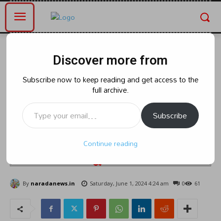
Home
తెలంగాణ
Discover more from
తెలంగాణ
జగిత్యాల జిల్లా కొండగట్టు ఆలయ
Subscribe now to keep reading and get access to the
full archive.
ప్రాంగణంలో హను మాన్ భక్తుల
Type your email…
హడావుడి కనిపిస్తుంది.ఈరోజు
Subscribe
కొండగట్టు లో హనుమాన్ పెద్ద జయంతి
Continue reading
జరుపుకుం టున్నారు.
By
naradanews.in
Saturday, June 1, 2024 4:24 am
0
61