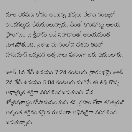
మాల విరమణ కోసం అంజన్న భక్తులు వేలాది సంఖ్యలో
కొండగట్టుకు చేరుకుంటున్నారు. దీంతో కొండగట్టు ఆలయ
ప్రాంగణం జై శ్రీరామ్ అనే నినాదాలతో ఆలయమంత
మోగిపోతుంది, వైశాఖ మాసంలోని దశమి తిథిలో
హనుమాన్ జన్మదిన ఉత్సవాలు ఘనంగా జరు పుకుంటారు.
జూన్ 1వ తేదీ ఉదయం 7:24 గంటలకు ప్రారంభమై జూన్
2వ తేదీ ఉదయం 5:04 గంటలకు ముగిసే ఈ తిథి గొప్ప
ఆధ్యాత్మిక శక్తిగా పరిగణించబడుతుంది. వేద
జ్యోతిషశాస్త్రంలోహనుమంతుడు శని గ్రహం లేదా శనిశ్వరుడి
అత్యంత శక్తివంతమైన రూపంగా అభివ్యక్తిగా పరిగణించ
బడుతున్నాడు.