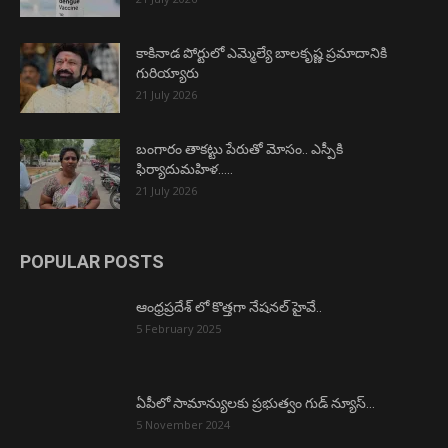
కాకినాడ పోర్టులో ఎమ్మెల్యే బాలకృష్ణ ప్రమాదానికి
గురియ్యారు
21 July 2026
బంగారం తాకట్టు పేరుతో మోసం.. ఎస్పీకి
ఫిర్యాదుమహిళ…..
21 July 2026
POPULAR POSTS
ఆంధ్రప్రదేశ్ లో కొత్తగా నేషనల్ హైవే..
5 February 2025
ఏపీలో సామాన్యులకు ప్రభుత్వం గుడ్ న్యూస్…
5 November 2024