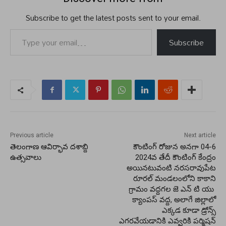
Subscribe to get the latest posts sent to your email.
Type your email…
Subscribe
Previous article
Next article
తెలంగాణ ఆవిర్భావ దశాబ్ది
కౌంటింగ్ రోజున అనగా 04-6
ఉత్సవాలు
2024వ తేదీ కౌంటింగ్ కేంద్రం
అయినటువంటి నరసరావుపేట
రూరల్ మండలంలోని కాకాని
గ్రామం వద్దగల జె ఎన్ టి యు
క్యాంపస్ వద్ద, అలాగే జిల్లాలో
ఎక్కడ కూడా డ్రోన్స్
ఎగరవేయడానికి ఎవ్వరికి పర్మిషన్