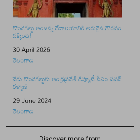
కొండగట్టు అంజన్న దేవాలయానికి అరుదైన గౌరవం
దక్కింది!
Date
30 April 2026
In relation to
తెలంగాణ
నేడు కొండగట్టుకు ఆంధ్రప్రదేశ్ డిప్యూటీ సీఎం పవన్
కళ్యాణ్
Date
29 June 2024
In relation to
తెలంగాణ
Discover more from