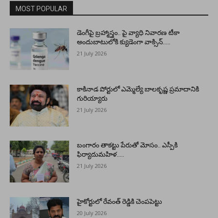
MOST POPULAR
డెంగీపై బ్రహ్మాస్త్రం.. పై వ్యాధి నివారణ టీకా
అందుబాటులోకి క్యుడెంగా వాక్సిన్…..
21 July 2026
కాకినాడ పోర్టులో ఎమ్మెల్యే బాలకృష్ణ ప్రమాదానికి
గురియ్యారు
21 July 2026
బంగారం తాకట్టు పేరుతో మోసం.. ఎస్పీకి
ఫిర్యాదుమహిళ…..
21 July 2026
హైకోర్టులో రేవంత్ రెడ్డికి చెంపపెట్టు
20 July 2026