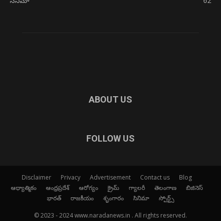
సినిమా
62
ABOUT US
FOLLOW US
Disclaimer
Privacy
Advertisement
Contact us
Blog
ఆధ్యాత్మికం
ఆంధ్రప్రదేశ్
ఆరోగ్యం
క్రైమ్
గ్యాలరీ
తెలంగాణ
బిజినెస్
భారత్
రాజకీయం
శృంగారం
సినిమా
స్పోర్ట్స్
© 2023 - 2024 www.naradanews.in . All rights reserved.