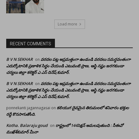
Load more
RECENT COMMENTS
B V N SEKHAR
వరదల పట్ల అప్రమత్తంగా ఉండండి వరదలు సమర్ధవంతంగా
on
ఎదుర్కోటానికి ప్రణాళిక సిద్ధం చేయండి ఎటువంటి ప్రాణ, ఆస్థి నష్టం జరగకుండా
చర్యలు జిల్లా కలెక్టర్ ఎ ఎస్ దినేష్ కుమార్.
B V N SEKHAR
వరదల పట్ల అప్రమత్తంగా ఉండండి వరదలు సమర్ధవంతంగా
on
ఎదుర్కోటానికి ప్రణాళిక సిద్ధం చేయండి ఎటువంటి ప్రాణ, ఆస్థి నష్టం జరగకుండా
చర్యలు జిల్లా కలెక్టర్ ఎ ఎస్ దినేష్ కుమార్.
కలియుగ దైవమైన తిరుమలలో శనివారం భక్తుల
ponnekanti jagannagasai
on
రద్దీ కొనసాగుతోంది.
Kotha. Balaraju goud
రాష్ట్రంలో 144సెక్షన్ అమలవుతుంది : సీఈవో
on
ముఖేశ్‌కుమార్‌ మీనా