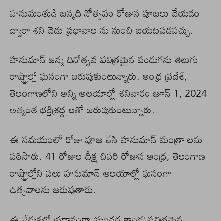
హనుమంతుడి జన్మది నోత్సవం రోజున పూజలు చేయడం
ద్వారా శని చెడు ప్రభావాల ను నుంచి బయటపడవచ్చు.
హనుమాన్ జన్మ దినోత్సవ పవిత్రమైన పండుగను తెలుగు
రాష్ట్రాల్లో ఘనంగా జరుపుకుంటున్నారు. ఆంధ్ర ప్రదేశ్,
తెలంగాణలోని అన్ని ఆలయాల్లో శనివారం జూన్ 1, 2024
అత్యంత భక్తిశ్రద్ధ లతో జరుపుకుంటున్నారు.
ఈ సమయంలో రోజు పూజ చేసి హనుమాన్ మంత్రా లను
పఠిస్తారు. 41 రోజుల దీక్ష చివరి రోజున ఆంధ్ర, తెలంగాణ
రాష్ట్రాల్లోని పలు హనుమాన్ ఆలయాల్లో ఘనంగా
ఉత్సవాలను జరుపుతారు.
ఈ వేడుకలో ప్రధానంగా ‘సుందర కాండ’ పవిత్రమైన