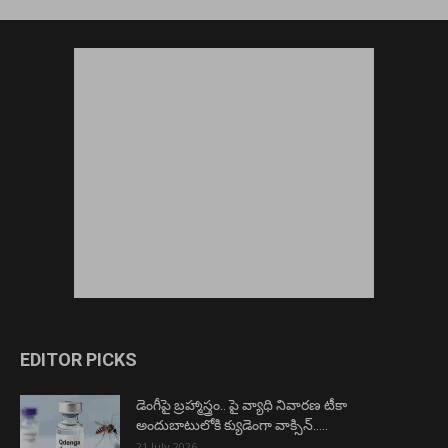
EDITOR PICKS
డెంగీపై బ్రహ్మాస్త్రం.. పై వ్యాధి నివారణ టీకా
అందుబాటులోకి క్యుడెంగా వాక్సిన్…..
21 July 2026