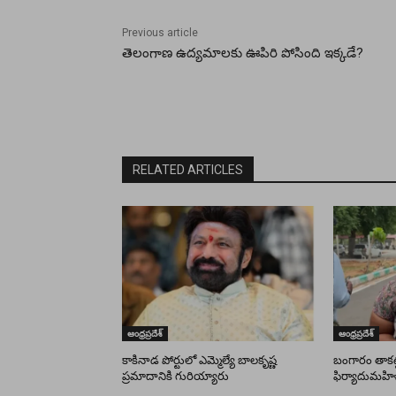
Previous article
తెలంగాణ ఉద్యమాలకు ఊపిరి పోసింది ఇక్కడే?
RELATED ARTICLES
ఆంధ్రప్రదేశ్
ఆంధ్రప్రదేశ్
కాకినాడ పోర్టులో ఎమ్మెల్యే బాలకృష్ణ
బంగారం తాకట్ట
ప్రమాదానికి గురియ్యారు
ఫిర్యాదుమహి