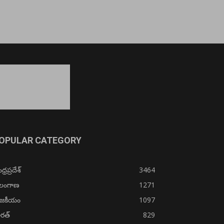
OPULAR CATEGORY
్రప్రదేశ్
3464
ెలంగాణ
1271
ాజకీయం
1097
రత్
829