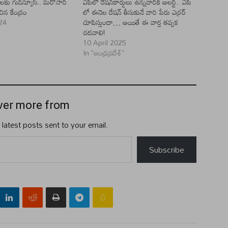
ులకు గుడ్‌న్యూస్‌.. మరోసారి
ఏపీలో రేషన్‌కార్డులు ఉన్నవారికి అలర్ట్.. ఏపీ
చిన కేంద్రం
లో ఈనెల రేషన్ తీసుకునే వారి పేరు ఎర్రర్
24
చూపిస్తుందా… అయితే ఈ వార్త తప్పక
చదవాలి!
10 April 2025
In "ఆంధ్రప్రదేశ్"
ver more from
 latest posts sent to your email.
Subscribe