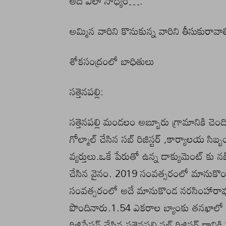
అది ఎలా సాధ్యం….
అమ్మిన వారిని కొనుకున్న వారిని తీసుకురావా
శోకసంద్రంలో బాధితులు
సత్తెనపల్లి:
సత్తెనపల్లి మండలం అబ్బూరు గ్రామానికి చె
గోల్మాల్ చేసిన సబ్ రిజిస్టర్ ,కార్యాలయ సిబ్
వ్యర్తులు.ఒకే పేరుతో ఉన్న డాక్యుమెంట్ కు నకిలీ
చేసిన వైనం. 2019 సంవత్సరంలో మానుకొ
సంవత్సరంలో అదే మానుకొండ నరసింహారావు పే
పొందినారు.1.54 ఎకరాల బ్యాంకు తనఖాలో వున
రిజిస్ట్రేషన్ చేసిన సత్తెనపల్లి సబ్ రిజిస్టర్