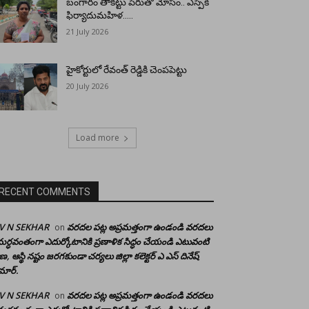
బంగారం తాకట్టు పేరుతో మోసం.. ఎస్పీకి
ఫిర్యాదుమహిళ…..
21 July 2026
హైకోర్టులో రేవంత్ రెడ్డికి చెంపపెట్టు
20 July 2026
Load more
RECENT COMMENTS
 V N SEKHAR
వరదల పట్ల అప్రమత్తంగా ఉండండి వరదలు
on
ర్ధవంతంగా ఎదుర్కోటానికి ప్రణాళిక సిద్ధం చేయండి ఎటువంటి
రాణ, ఆస్థి నష్టం జరగకుండా చర్యలు జిల్లా కలెక్టర్ ఎ ఎస్ దినేష్
మార్.
 V N SEKHAR
వరదల పట్ల అప్రమత్తంగా ఉండండి వరదలు
on