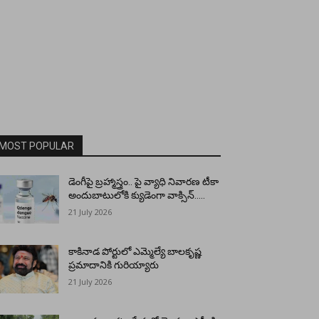
MOST POPULAR
డెంగీపై బ్రహ్మాస్త్రం.. పై వ్యాధి నివారణ టీకా
అందుబాటులోకి క్యుడెంగా వాక్సిన్…..
21 July 2026
కాకినాడ పోర్టులో ఎమ్మెల్యే బాలకృష్ణ
ప్రమాదానికి గురియ్యారు
21 July 2026