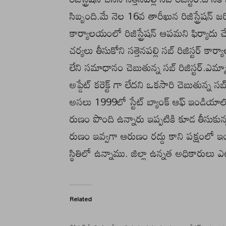
సిబ్బంది.మే నెల 16వ తారీఖున రిజిస్ట్రేషన్ జ
కార్యాలయంలో రిజిస్ట్రేషన్ ఆపమని ఫిర్యాద
చర్యలు తీసుకోని సత్తెనపల్లి సబ్ రిజిస్టర్ క
లేని సమాధానం చెబుతున్న సబ్ రిజిస్టర్.ఎమ్మ
అప్డేట్ కరెక్ట్ గా లేదని ఒకసారి చెబుతున్న స
అసలు 1999లో స్టేట్ బ్యాంక్ ఆఫ్ ఇండి
రుణం పొంది ఉన్నారు ఇప్పటికి కూడ తీసుకున
రుణం ఇవ్వగా ఆరుణం రద్దు కాని పక్షంలో 
స్థితిలో ఉన్నాము. జిల్లా ఉన్నత అధికారుల
Related