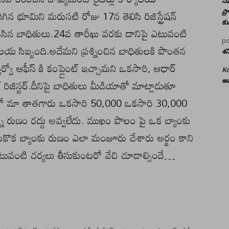
సమ
రిగిన భూమిని మరుసటి రోజు 17న తెలిసి రిజిస్ట్రేషన్
ప్
కు
ు చేసిన బాధితులు.24వ తారీఖు వరకు దానిపై ఎటువంటి
po
ార్యాలయ సిబ్బంది.అదేమని ప్రశ్నించిన బాధితులకి పొంతన
శన
ార్వో ఆఫీస్ కి కంప్లైంట్ ఇచ్చామని ఒకసారి, ఆధార్
Ko
బ్ రిజిస్టర్.దీనిపై బాధితులు మీడియాతో మాట్లాడుతూ
అమ
యాలో మా తాతగారు ఒకసారి 50,000 ఒకసారి 30,000
్న రుణం రద్దు అవ్వలేదు. ముఖం పొలం పై ఒక బ్యాంకు
ఇంకొక బ్యాంకు రుణం ఎలా మంజూరు చేశారు అర్థం కాని
ు ఎటువంటి చర్యలు తీసుకుంటరో వేచి చూడాల్సిందే…