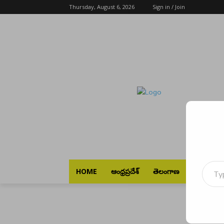
Thursday, August 6, 2026
Sign in / Join
Type your emai
HOME
ఆంధ్రప్రదేశ్
తెలంగాణ
భారత్