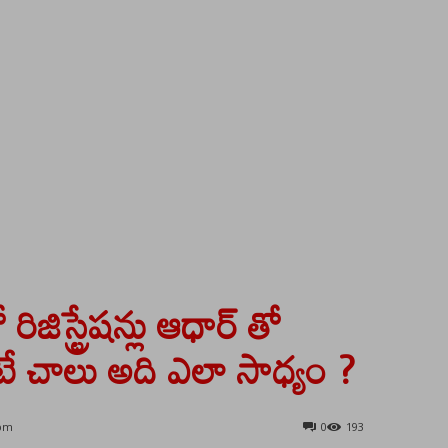
ిజిస్ట్రేషన్లు ఆధార్ తో
ంటే చాలు అది ఎలా సాధ్యం ?
 pm
0
193