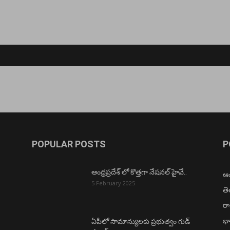
POPULAR POSTS
P
ఆంధ్రప్రదేశ్ లో కొత్తగా నేషనల్ హైవే..
ఆంధ
5 February 2025
త
ర
భా
ఏపీలో సామాన్యులకు ప్రభుత్వం గుడ్