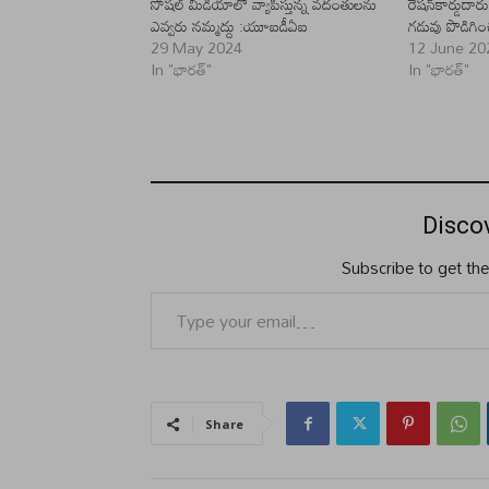
సోషల్‌ మీడియాలో వ్యాపిస్తున్న వదంతులను
రేషన్‌కార్డుదార
ఎవ్వరు నమ్మద్దు :యూఐడీఏఐ
గడువు పొడిగిం
29 May 2024
12 June 20
In "భారత్"
In "భారత్"
Disco
Subscribe to get the
Type your email…
Share