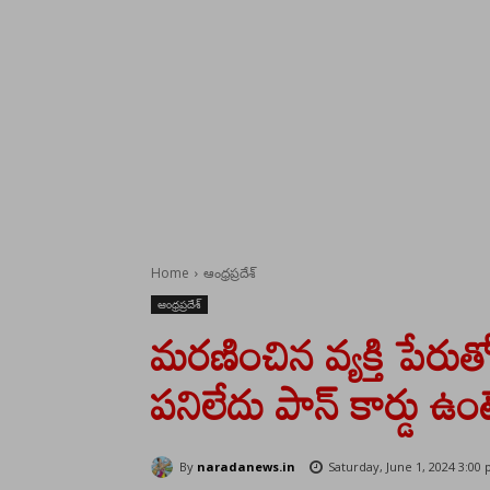
Home
ఆంధ్రప్రదేశ్
ఆంధ్రప్రదేశ్
మరణించిన వ్యక్తి పేరుతో ర
పనిలేదు పాన్ కార్డు ఉ
By
naradanews.in
Saturday, June 1, 2024 3:00