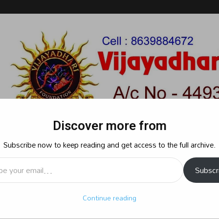
Discover more from
Subscribe now to keep reading and get access to the full archive.
l…
Subscr
రాజకీయం
క్రైమ్
స్పోర్ట్స్
సినిమా
ఆధ్యాత్మికం
బిజినెస్
శృ
Continue reading