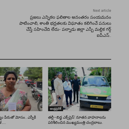
Next article
ప్రజలు ఎన్నికల ఫలితాల అనంతరం సంయమనం
పాటించాలి, శాంతి భద్రతలకు విఘాతం కలిగించే పనులు
చేస్తే సహించేది లేదు- పల్నాడు జిల్లా ఎస్పీ మల్లిక గర్గ్
ఐపీఎస్..
ఆంధ్రప్రదేశ్
ు పేరుతో మోసం.. ఎస్పీకి
తల్లీ–బిడ్డ ఎక్స్‌ప్రెస్’ నూతన వాహనాలను
ళ…..
పరిశీలించిన ముఖ్యమంత్రి చంద్రబాబు.