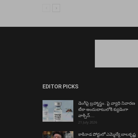
EDITOR PICKS
డెంగీపై బ్రహ్మాస్త్రం.. పై వ్యాధి నివారణ
టీకా అందుబాటులోకి క్యుడెంగా
వాక్సిన్…..
21 July 2026
కాకినాడ పోర్టులో ఎమ్మెల్యే బాలకృష్ణ