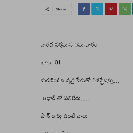
Share
నారద వర్తమాన సమాచారం
జూన్ :01
మరణించిన వ్యక్తి పేరుతో రిజిస్ట్రేషన్లు….
ఆధార్ తో పనిలేదు….
పాన్ కార్డు ఉంటే చాలు…