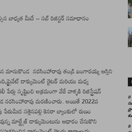
ల్సిన బాధ్యత మీదే – సబ్ రిజిస్టర్ సమాధానం
ందిన మానుకొండ నరసింహారావు తండ్రి బంగారయ్య ఆస్తిని
బంది,ప్రైవేట్ డాక్యుమెంట్ రైటర్ మరియు మధ్య
 పేర్లు సృష్టించి అక్రమంగా వేరే వాళ్ళకి రిజిస్ట్రేషన్
B
ండ నరసింహారావు మరణించారు. అయితే 2022వ
సమ
రుమీద సత్తెనపల్లి కెనరా బ్యాంకులో రుణం
ప్
కు
్న మార్ట్గేజ్ డాక్యుమెంటును ఆధారం చేసుకొని
B
.దానికి సహకరించిన డాక్యుమెంట్ రైటర్లు కార్యాలయ