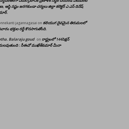
ర్ధవంతంగా ఎదుర్కోటానికి ప్రణాళిక సిద్ధం చేయండి ఎటువంటి
రాణ, ఆస్థి నష్టం జరగకుండా చర్యలు జిల్లా కలెక్టర్ ఎ ఎస్ దినేష్
మార్.
కలియుగ దైవమైన తిరుమలలో
nnekanti jagannagasai
on
ివారం భక్తుల రద్దీ కొనసాగుతోంది.
tha. Balaraju goud
రాష్ట్రంలో 144సెక్షన్
on
లవుతుంది : సీఈవో ముఖేశ్‌కుమార్‌ మీనా