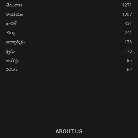
తెలంగాణ
1271
రాజకీయం
1097
భారత్
831
Blog
241
ఆధ్యాత్మికం
176
క్రైమ్
173
ఆరోగ్యం
86
సినిమా
62
ABOUT US