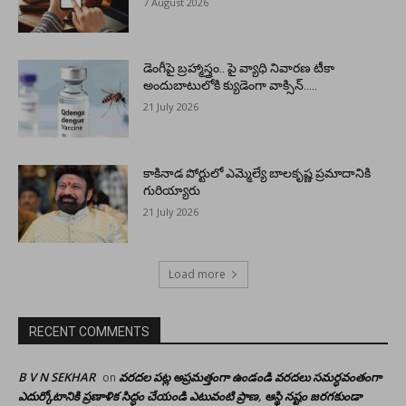
7 August 2026
డెంగీపై బ్రహ్మాస్త్రం.. పై వ్యాధి నివారణ టీకా
అందుబాటులోకి క్యుడెంగా వాక్సిన్…..
21 July 2026
కాకినాడ పోర్టులో ఎమ్మెల్యే బాలకృష్ణ ప్రమాదానికి
గురియ్యారు
21 July 2026
Load more
RECENT COMMENTS
B V N SEKHAR
వరదల పట్ల అప్రమత్తంగా ఉండండి వరదలు సమర్ధవంతంగా
on
ఎదుర్కోటానికి ప్రణాళిక సిద్ధం చేయండి ఎటువంటి ప్రాణ, ఆస్థి నష్టం జరగకుండా