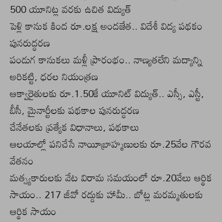
500 యూనిట్ల వరకు ఉచిత విద్యుత్
పెళ్లి కానుక కింద రూ.లక్ష అందజేత.. విదేశీ విద్య పథకం
పునరుద్ధరణ
పండుగ కానుకలు మళ్లీ ప్రారంభం.. నాణ్యతలేని మద్యాన్ని
అరికట్టి, ధరల నియంత్రణ
ఆక్వారైతులకు రూ.1.50కే యూనిట్‌ విద్యుత్‌.. ఎస్సీ, ఎస్టీ,
బీసీ, మైనార్టీలకు పథకాల పునరుద్ధరణ
చేనేతలకు ప్రత్యేక విధానాలు, పథకాలు
ఆలయాల్లో పనిచేసే నాయీబ్రాహ్మణులకు రూ.25వేల గౌరవ
వేతనం
మత్స్యకారులకు వేట విరామ సమయంలో రూ.20వేలు ఆర్థిక
సాయం.. 217 జీవో రద్దుకు హామీ.. బోట్ల మరమ్మతులకు
ఆర్థిక సాయం