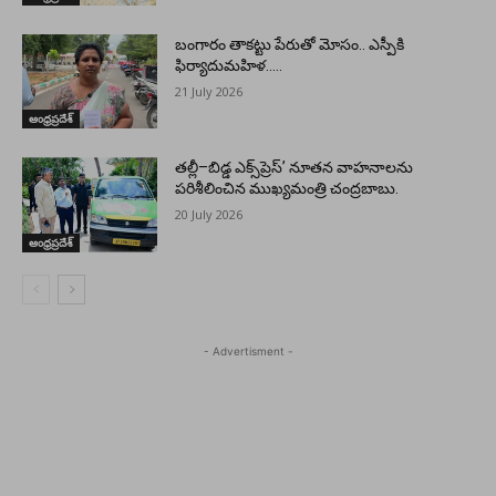
బంగారం తాకట్టు పేరుతో మోసం.. ఎస్పీకి
ఫిర్యాదుమహిళ…..
21 July 2026
ఆంధ్రప్రదేశ్
తల్లీ–బిడ్డ ఎక్స్‌ప్రెస్’ నూతన వాహనాలను
పరిశీలించిన ముఖ్యమంత్రి చంద్రబాబు.
20 July 2026
ఆంధ్రప్రదేశ్
- Advertisment -