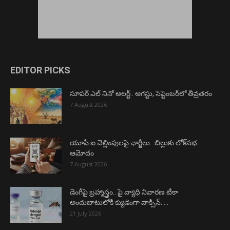
EDITOR PICKS
సూపర్ ఎల్ నినో అలర్ట్.. ఆగస్టు, సెప్టెంబర్‌లో తీవ్రతరం
7 August 2026
యూపీ ఐ చెల్లింపులపై ఛార్జీలు.. బిల్లుకు లోక్‌సభ
ఆమోదం
7 August 2026
డెంగీపై బ్రహ్మాస్త్రం.. పై వ్యాధి నివారణ టీకా
అందుబాటులోకి క్యుడెంగా వాక్సిన్…..
21 July 2026