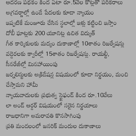
ఆదరణ పథకం కింద ఏటా రూ.5వేల కోట్లతో పరికరాలు
అగ్రవర్ణాల్లో ఉండే పేదలకు కూడా న్యాయం
ఇప్పటికే మంజూరు చేసిన స్థలాల్లో ఇళ్లు కట్టించి ఇస్తాం
దోబీ ఘాట్లకు 200 యూనిట్ల ఉచిత విద్యుత్‌
గీత కార్మికులకు మద్యం దుకాణాల్లో 10శాతం రిజర్వేషన్లు
వడ్డెరలకు క్వారీల్లో 15శాతం రిజర్వేషన్లు. రాయల్టీ,
సీనరేజీల్లో మినహాయింపు
జర్నలిస్టులకు అక్రిడేషన్ల విషయంలో కూడా నిర్ణయం, మంచి
చేస్తామని హామీ
న్యాయవాదులకు ప్రభుత్వ స్టైఫండ్ కింద రూ.10వేలు
లా అండ్ ఆర్డర్ విషయంలో సరైన నిర్ణయాలు
రాజధానిగా అమరావతి కొనసాగింపు
ప్రతి మండలంలో జనరిక్‌ మందుల దుకాణాలు