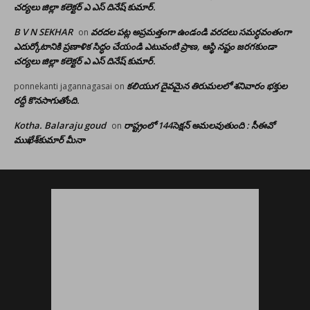
చర్యలు జిల్లా కలెక్టర్ ఎ ఎస్ దినేష్ కుమార్.
B V N SEKHAR
వరదల పట్ల అప్రమత్తంగా ఉండండి వరదలు సమర్ధవంతంగా
on
ఎదుర్కోటానికి ప్రణాళిక సిద్ధం చేయండి ఎటువంటి ప్రాణ, ఆస్థి నష్టం జరగకుండా
చర్యలు జిల్లా కలెక్టర్ ఎ ఎస్ దినేష్ కుమార్.
కలియుగ దైవమైన తిరుమలలో శనివారం భక్తుల
ponnekanti jagannagasai
on
రద్దీ కొనసాగుతోంది.
Kotha. Balaraju goud
రాష్ట్రంలో 144సెక్షన్ అమలవుతుంది : సీఈవో
on
ముఖేశ్‌కుమార్‌ మీనా