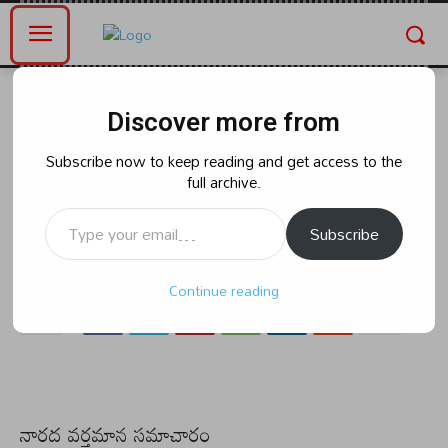
Home
ఆంధ్రప్రదేశ్
Discover more from
ఆంధ్రప్రదేశ్
రాజకీయం
టీడీపీ జనసేన బీజేపీ కూటమి
Subscribe now to keep reading and get access to the
full archive.
మేనిఫెస్టీలో కీలక హామీలు …
Type your email…
Subscribe
By
naradanews.in
Tuesday, June 4, 2024 7:08 pm
0
257
Continue reading
నారద వర్తమాన సమాచారం