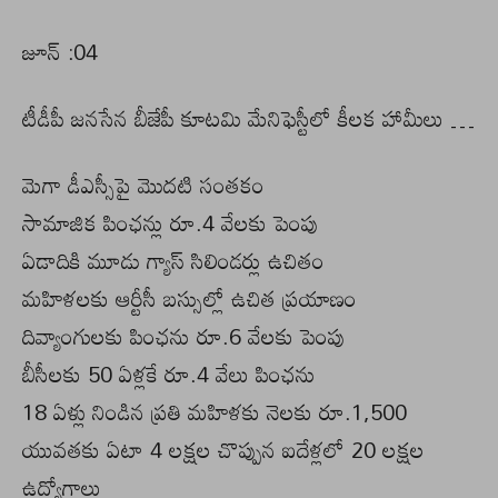
జూన్ :04
టీడీపీ జనసేన బీజేపీ కూటమి మేనిఫెస్టీలో కీలక హామీలు …
మెగా డీఎస్సీపై మొదటి సంతకం
సామాజిక పింఛన్లు రూ.4 వేలకు పెంపు
ఏడాదికి మూడు గ్యాస్‌ సిలిండర్లు ఉచితం
మహిళలకు ఆర్టీసీ బస్సుల్లో ఉచిత ప్రయాణం
దివ్యాంగులకు పింఛను రూ.6 వేలకు పెంపు
బీసీలకు 50 ఏళ్లకే రూ.4 వేలు పింఛను
18 ఏళ్లు నిండిన ప్రతి మహిళకు నెలకు రూ.1,500
యువతకు ఏటా 4 లక్షల చొప్పున ఐదేళ్లలో 20 లక్షల
ఉద్యోగాలు