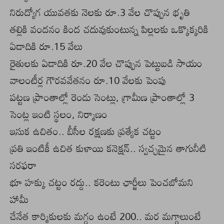
నిరుద్యోగ యువతకు నెలకు రూ.3 వేల చొప్పున భృతి
తల్లికి వందనం కింద చదువుకుంటున్న పిల్లలకు ఒక్కొక్కరికి
ఏడాదికి రూ.15 వేలు
రైతులకు ఏడాదికి రూ.20 వేల చొప్పున పెట్టుబడి సాయం
వాలంటీర్ల గౌరవవేతనం రూ.10 వేలకు పెంపు
పట్టణ ప్రాంతాల్లో రెండు సెంట్లు, గ్రామీణ ప్రాంతాల్లో 3
సెంట్ల ఇంటి స్థలం, నిర్మాణం
ఇసుక ఉచితం.. బీసీల రక్షణకు ప్రత్యేక చట్టం
ప్రతి ఇంటికీ ఉచిత కుళాయి కనెక్షన్‌.. స్వచ్ఛమైన తాగునీటి
సరఫరా
భూ హక్కు చట్టం రద్దు.. కరెంటు ఛార్జీలు పెంచబోమని
హామీ
చేనేత కార్మికులకు మగ్గం ఉంటే 200.. మర మగ్గాలుంటే