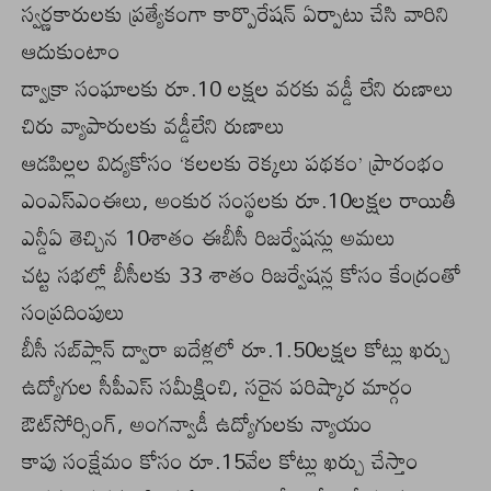
స్వర్ణకారులకు ప్రత్యేకంగా కార్పొరేషన్ ఏర్పాటు చేసి వారిని
ఆదుకుంటాం
డ్వాక్రా సంఘాలకు రూ.10 లక్షల వరకు వడ్డీ లేని రుణాలు
చిరు వ్యాపారులకు వడ్డీలేని రుణాలు
ఆడపిల్లల విద్యకోసం ‘కలలకు రెక్కలు పథకం’ ప్రారంభం
ఎంఎస్‌ఎంఈలు, అంకుర సంస్థలకు రూ.10లక్షల రాయితీ
ఎన్డీఏ తెచ్చిన 10శాతం ఈబీసీ రిజర్వేషన్లు అమలు
చట్ట సభల్లో బీసీలకు 33 శాతం రిజర్వేషన్ల కోసం కేంద్రంతో
సంప్రదింపులు
బీసీ సబ్‌ప్లాన్‌ ద్వారా ఐదేళ్లలో రూ.1.50లక్షల కోట్లు ఖర్చు
ఉద్యోగుల సీపీఎస్‌ సమీక్షించి, సరైన పరిష్కార మార్గం
ఔట్‌సోర్సింగ్‌, అంగన్వాడీ ఉద్యోగులకు న్యాయం
కాపు సంక్షేమం కోసం రూ.15వేల కోట్లు ఖర్చు చేస్తాం