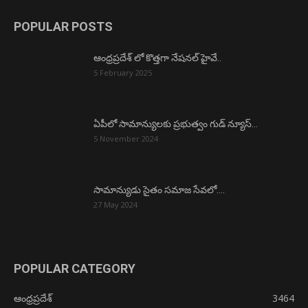
POPULAR POSTS
ఆంధ్రప్రదేశ్ లో కొత్తగా నేషనల్ హైవే..
5 February 2025
ఏపీలో సామాన్యులకు ప్రభుత్వం గుడ్ న్యూస్…
5 November 2024
సామాన్యుడు సైతం సమాజ సేవలో….
27 May 2024
POPULAR CATEGORY
ఆంధ్రప్రదేశ్
3464