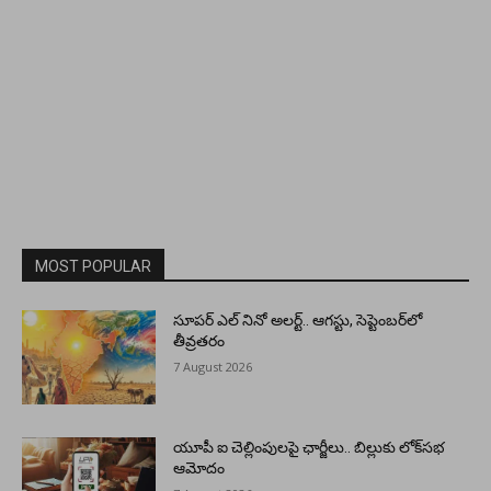
MOST POPULAR
సూపర్ ఎల్ నినో అలర్ట్.. ఆగస్టు, సెప్టెంబర్‌లో
తీవ్రతరం
7 August 2026
యూపీ ఐ చెల్లింపులపై ఛార్జీలు.. బిల్లుకు లోక్‌సభ
ఆమోదం