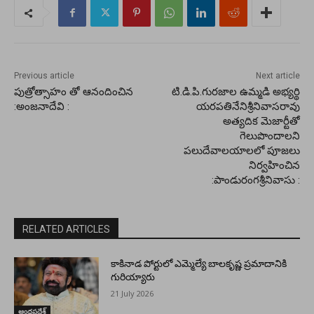
Previous article
Next article
పుత్రోత్సాహం తో ఆనందించిన
టి.డి.పి.గురజాల ఉమ్మడి అభ్యర్థి
:అంజనాదేవి :
యరపతినేనిశ్రీనివాసరావు
అత్యదిక మెజార్టీతో
గెలుపొందాలని
పలుదేవాలయాలలో పూజలు
నిర్వహించిన
:పాండురంగశ్రీనివాసు :
RELATED ARTICLES
కాకినాడ పోర్టులో ఎమ్మెల్యే బాలకృష్ణ ప్రమాదానికి
గురియ్యారు
21 July 2026
ఆంధ్రప్రదేశ్