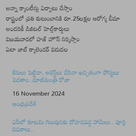
అన్నా క్యాంటీన్లు ఏర్పాటు చేస్తాం
రాష్ట్రంలో ప్రతి కుటుంబానికి రూ.25లక్షల ఆరోగ్య బీమా
అందరికీ డిజిటల్‌ హెల్త్‌కార్డులు
విజయవాడలో హజ్‌ హౌస్‌ నిర్మిస్తాం
ఏటా జాబ్‌ క్యాలెండర్‌ విడుదల
కేసులు పెట్టినా, అరెస్ట్‌లు చేసినా ఖచ్చితంగా పోస్టులు
పెడతాం..మాజీమంత్రి రోజా
Date
16 November 2024
In relation to
ఆంధ్రప్రదేశ్
ఏపీలో కూటమి గెలుపునకు దోహదపడ్డ హామీలు.. పూర్తి
వివరాలు..