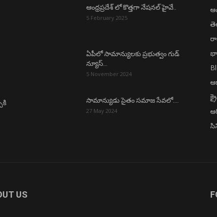
ఆంధ్రప్రదేశ్ లో కొత్తగా నేషనల్ హైవే..
ఆంధ
5 February 2025
త
ర
భా
ఏపీలో సామాన్యులకు ప్రభుత్వం గుడ్
న్యూస్…
B
5 November 2024
ఆధ
క్ర
సామాన్యుడు సైతం సమాజ సేవలో….
ీకి
ఆర
27 May 2024
సి
OUT US
F