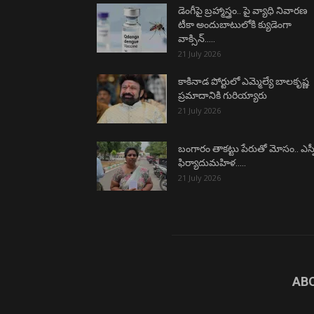
డెంగీపై బ్రహ్మాస్త్రం.. పై వ్యాధి నివారణ
టీకా అందుబాటులోకి క్యుడెంగా
వాక్సిన్…..
21 July 2026
కాకినాడ పోర్టులో ఎమ్మెల్యే బాలకృష్ణ
ప్రమాదానికి గురియ్యారు
21 July 2026
బంగారం తాకట్టు పేరుతో మోసం.. ఎస్ప
ఫిర్యాదుమహిళ…..
21 July 2026
AB