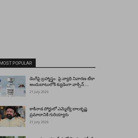
MOST POPULAR
డెంగీపై బ్రహ్మాస్త్రం.. పై వ్యాధి నివారణ టీకా
అందుబాటులోకి క్యుడెంగా వాక్సిన్…..
21 July 2026
కాకినాడ పోర్టులో ఎమ్మెల్యే బాలకృష్ణ
ప్రమాదానికి గురియ్యారు
21 July 2026