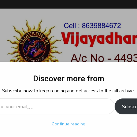
Discover more from
Subscribe now to keep reading and get access to the full archive.
l…
Subscr
రాజకీయం
క్రైమ్
స్పోర్ట్స్
సినిమా
ఆధ్యాత్మికం
బిజినెస్
శృ
Continue reading