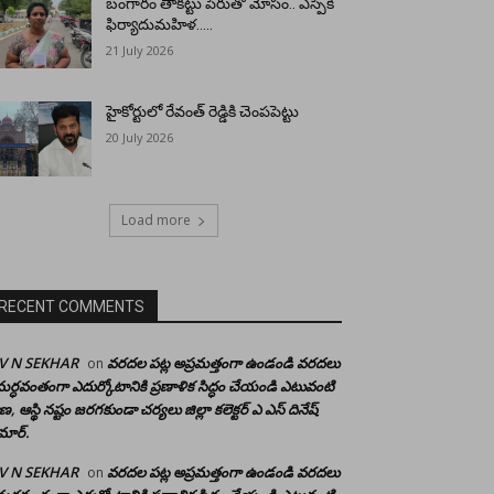
బంగారం తాకట్టు పేరుతో మోసం.. ఎస్పీకి
ఫిర్యాదుమహిళ…..
21 July 2026
హైకోర్టులో రేవంత్ రెడ్డికి చెంపపెట్టు
20 July 2026
Load more
RECENT COMMENTS
 V N SEKHAR
వరదల పట్ల అప్రమత్తంగా ఉండండి వరదలు
on
ర్ధవంతంగా ఎదుర్కోటానికి ప్రణాళిక సిద్ధం చేయండి ఎటువంటి
రాణ, ఆస్థి నష్టం జరగకుండా చర్యలు జిల్లా కలెక్టర్ ఎ ఎస్ దినేష్
మార్.
 V N SEKHAR
వరదల పట్ల అప్రమత్తంగా ఉండండి వరదలు
on