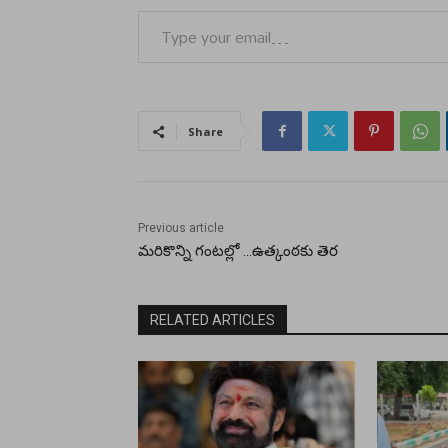
Type your email…
Share
Previous article
మరికొన్ని గంటల్లో …ఉత్కంఠకు తెర
RELATED ARTICLES