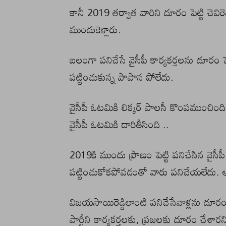
కానీ 2019 తర్వాత వారిని దూరం పెట్టి చెవిరెడ్
ముందుకెళ్లారు.
బలంగా పనిచేసే వైసీపీ కార్యకర్తలను దూరం 
పట్టించుకున్న పాపాన పోలేదు.
వైసీపీ ఓటమికి లిక్కర్ పాలసీ కొంపముంచిం
వైసీపీ ఓటమికి దారితీసింది ..
2019కి ముందు ప్రాణం పెట్టి పనిచేసిన వైసీ
పట్టించుకోకపోవడంతో వారు పనిచేయలేదు. అద
విజయసాయిరెడ్డిలాంటి పనిచేసేవాళ్లను దూరం పెట
పార్టీని కార్యకర్తలకు, ప్రజలకు దూరం చేశారని క