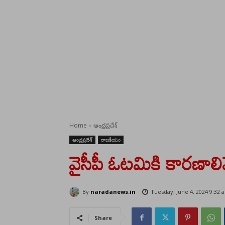
Home
ఆంధ్రప్రదేశ్
ఆంధ్రప్రదేశ్
రాజకీయం
వైసీపీ ఓటమికి కారణాలివ
By
naradanews.in
Tuesday, June 4, 2024 9:32 
Share