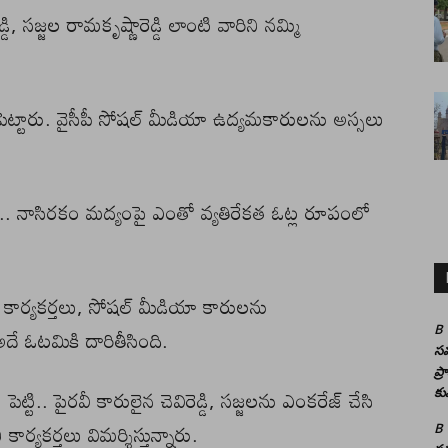
డి, సజ్జల రామకృష్ణారెడ్డి లాంటి వారిని నమ్మి
పెట్టారు. వైసీపీ సోషల్ మీడియా ఉద్యమకారులను అస్సలు
ది.. నాసిరకం మద్యంపై ఎంతో వ్యతిరేకత ఓట్ల రూపంలో
పీ కార్యకర్తలు, సోషల్ మీడియా కారులను
ే ఓటమికి దారితీసింది.
B
సమ
ప్
్టి.. పైరవీ కారులైన చెవిరెడ్డి, సజ్జలను ఎంకరేజ్ చేసి
కు
ార్యకర్తలు విమర్శిస్తున్నారు.
B