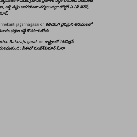
ర్ధవంతంగా ఎదుర్కోటానికి ప్రణాళిక సిద్ధం చేయండి ఎటువంటి
రాణ, ఆస్థి నష్టం జరగకుండా చర్యలు జిల్లా కలెక్టర్ ఎ ఎస్ దినేష్
మార్.
కలియుగ దైవమైన తిరుమలలో
nnekanti jagannagasai
on
ివారం భక్తుల రద్దీ కొనసాగుతోంది.
tha. Balaraju goud
రాష్ట్రంలో 144సెక్షన్
on
లవుతుంది : సీఈవో ముఖేశ్‌కుమార్‌ మీనా