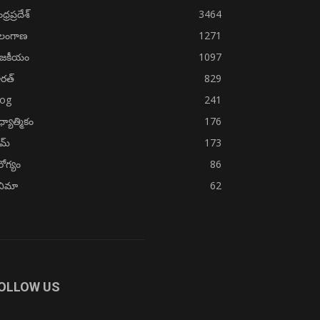
్రప్రదేశ్
3464
ెలంగాణ
1271
ాజకీయం
1097
రత్
829
log
241
్యాత్మికం
176
ైమ్
173
ోగ్యం
86
నిమా
62
OLLOW US