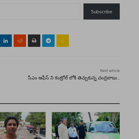
Subscribe
Next article
సీఎం ఆఫీస్ ని కంట్రోల్ లోకి తెచ్చుకున్న చంద్రబాబు…