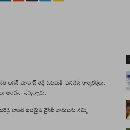
ినేత జగన్ మోహన్ రెడ్డి ఓటమికి ‘పనిచేసే కార్యకర్తలు,
ు అంచనా వేస్తున్నారు.
ెడ్డి లాంటి బలమైన వైసీపీ వాదులను నమ్మి