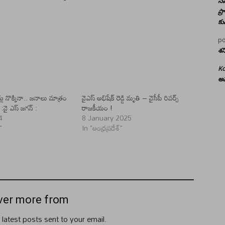
సమ
ప్
కు
po
శన
Ko
అమ
న్లు నొక్కినా.. జనాలు మాత్రం
వైఎస్ అభిషేక్ రెడ్డి మృతి – వైసీపీ రివర్స్
 :వై ఎస్ జగన్ :
రాజకీయం !
4
8 January 2025
"
In "ఆంధ్రప్రదేశ్"
ver more from
 latest posts sent to your email.