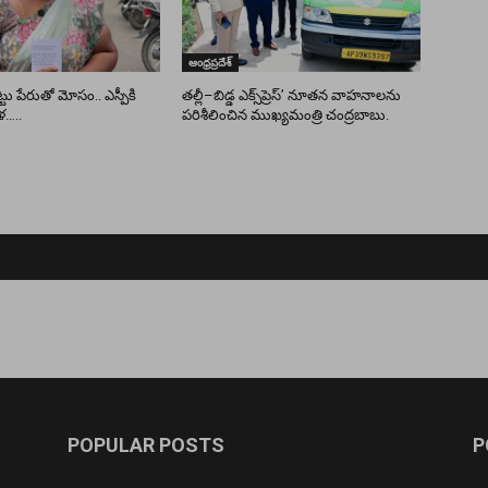
ఆంధ్రప్రదేశ్
ు పేరుతో మోసం.. ఎస్పీకి
తల్లీ–బిడ్డ ఎక్స్‌ప్రెస్’ నూతన వాహనాలను
ళ…..
పరిశీలించిన ముఖ్యమంత్రి చంద్రబాబు.
POPULAR POSTS
P