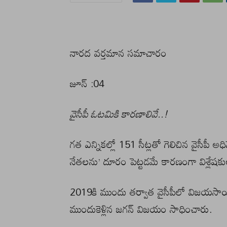
నారద వర్తమాన సమాచారం
జూన్ :04
వైసీపీ ఓటమికి కారణాలివే..!
గత ఎన్నికల్లో 151 సీట్లతో గెలిచిన వైసీపీ అధ
నేతలను’ దూరం పెట్టడమే కారణంగా విశ్లేషకుల
2019కి ముందు తర్వాత వైసీపీలో విజయసాయిర
ముందుకెళ్లిన జగన్ విజయం సాధించారు.