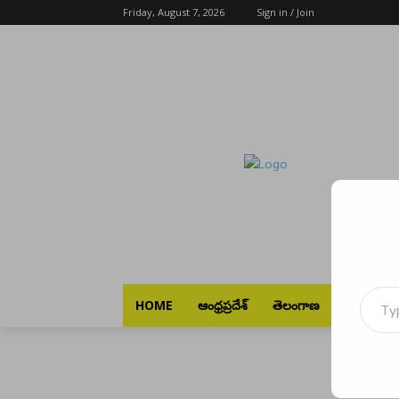
Friday, August 7, 2026
Sign in / Join
Type your emai
HOME
ఆంధ్రప్రదేశ్
తెలంగాణ
భారత్