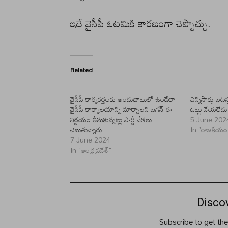
ఇదే వైసీపీ ఓటమికి కారణంగా చెప్పొచ్చు.
Related
వైసీపీ కార్యకర్తలకు అందుబాటులో ఉండేలా
ఎన్నిసార్లు బట
వైసీపీ కార్యాలయాన్ని మార్చాలని జగన్ ఈ
ఓట్లు వేయలేదు
నిర్ణయం తీసుకున్నట్లు పార్టీ నేతలు
5 June 202
చెబుతున్నారు.
In "రాజకీయం
7 June 2024
In "ఆంధ్రప్రదేశ్"
Disco
Subscribe to get the