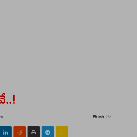
ే..!
am
0
756