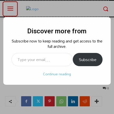
Home
ఆంధ్రప్రదేశ్
Discover more from
ఆంధ్రప్రదేశ్
రాజకీయం
ఏపీలో మంత్రివర్గ కూర్పుపై చంద్రబాబు
Subscribe now to keep reading and get access to the
full archive.
ఫోకస్..పవన్‎కు ఆ పదవి కేటాయించే
Type your email…
అవకాశం..?
Subscribe
Continue reading
By
naradanews.in
Monday, June 10, 2024 10:27 am
392
0