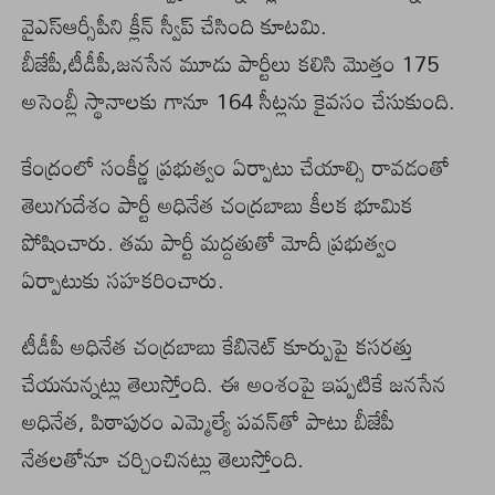
వైఎస్ఆర్సీపీని క్లీన్ స్వీప్ చేసింది కూటమి.
బీజేపీ,టీడీపీ,జనసేన మూడు పార్టీలు కలిసి మొత్తం 175
అసెంబ్లీ స్థానాలకు గానూ 164 సీట్లను కైవసం చేసుకుంది.
కేంద్రంలో సంకీర్ణ ప్రభుత్వం ఏర్పాటు చేయాల్సి రావడంతో
తెలుగుదేశం పార్టీ అధినేత చంద్రబాబు కీలక భూమిక
పోషించారు. తమ పార్టీ మద్దతుతో మోదీ ప్రభుత్వం
ఏర్పాటుకు సహకరించారు.
టీడీపీ అధినేత చంద్రబాబు కేబినెట్ కూర్పుపై కసరత్తు
చేయనున్నట్లు తెలుస్తోంది. ఈ అంశంపై ఇప్పటికే జనసేన
అధినేత, పిఠాపురం ఎమ్మెల్యే పవన్‌తో పాటు బీజేపీ
నేతలతోనూ చర్చించినట్లు తెలుస్తోంది.