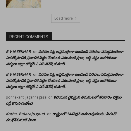
Load more
RECENT COMMENTS
B V N SEKHAR
వరదల పట్ల అప్రమత్తంగా ఉండండి వరదలు సమర్ధవంతంగా
on
ఎదుర్కోటానికి ప్రణాళిక సిద్ధం చేయండి ఎటువంటి ప్రాణ, ఆస్థి నష్టం జరగకుండా
చర్యలు జిల్లా కలెక్టర్ ఎ ఎస్ దినేష్ కుమార్.
B V N SEKHAR
వరదల పట్ల అప్రమత్తంగా ఉండండి వరదలు సమర్ధవంతంగా
on
ఎదుర్కోటానికి ప్రణాళిక సిద్ధం చేయండి ఎటువంటి ప్రాణ, ఆస్థి నష్టం జరగకుండా
చర్యలు జిల్లా కలెక్టర్ ఎ ఎస్ దినేష్ కుమార్.
కలియుగ దైవమైన తిరుమలలో శనివారం భక్తుల
ponnekanti jagannagasai
on
రద్దీ కొనసాగుతోంది.
Kotha. Balaraju goud
రాష్ట్రంలో 144సెక్షన్ అమలవుతుంది : సీఈవో
on
ముఖేశ్‌కుమార్‌ మీనా