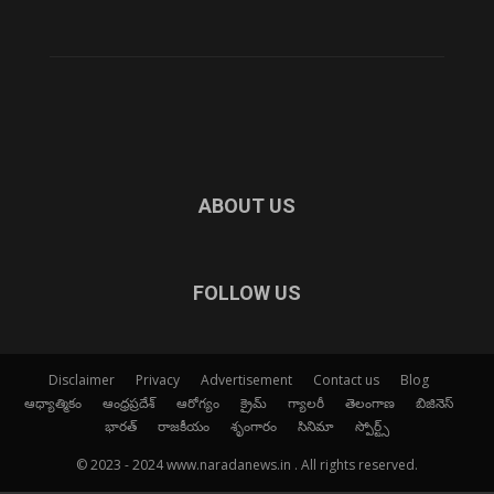
ABOUT US
FOLLOW US
Disclaimer
Privacy
Advertisement
Contact us
Blog
ఆధ్యాత్మికం
ఆంధ్రప్రదేశ్
ఆరోగ్యం
క్రైమ్
గ్యాలరీ
తెలంగాణ
బిజినెస్
భారత్
రాజకీయం
శృంగారం
సినిమా
స్పోర్ట్స్
© 2023 - 2024 www.naradanews.in . All rights reserved.