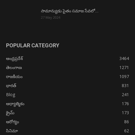
సామాన్యుడు సైతం సమాజ సేవలో….
27 May 2024
POPULAR CATEGORY
ఆంధ్రప్రదేశ్
3464
తెలంగాణ
1271
రాజకీయం
1097
భారత్
831
Blog
241
ఆధ్యాత్మికం
176
క్రైమ్
173
ఆరోగ్యం
86
సినిమా
62