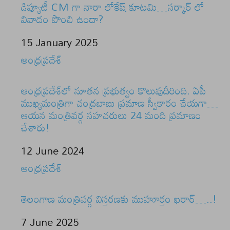
డిప్యూటీ CM గా నారా లోకేష్ కూటమి…సర్కార్ లో
వివాదం పొంచి ఉందా?
Date
15 January 2025
In relation to
ఆంధ్రప్రదేశ్
ఆంధ్రప్రదేశ్‌లో నూతన ప్రభుత్వం కొలువుదీరింది. ఏపీ
ముఖ్యమంత్రిగా చంద్రబాబు ప్రమాణ స్వీకారం చేయగా…
ఆయన మంత్రివర్గ సహచరులు 24 మంది ప్రమాణం
చేశారు!
Date
12 June 2024
In relation to
ఆంధ్రప్రదేశ్
తెలంగాణ మంత్రివర్గ విస్తరణకు ముహూర్తం ఖరార్…..!
Date
7 June 2025