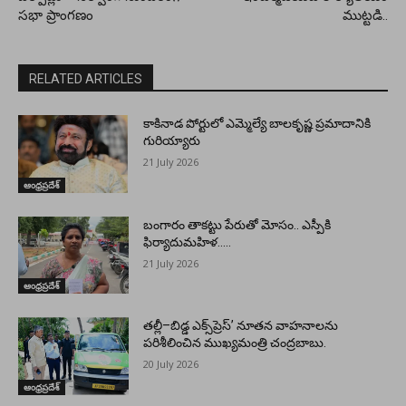
సభా ప్రాంగణం
ముట్టడి..
RELATED ARTICLES
కాకినాడ పోర్టులో ఎమ్మెల్యే బాలకృష్ణ ప్రమాదానికి
గురియ్యారు
21 July 2026
ఆంధ్రప్రదేశ్
బంగారం తాకట్టు పేరుతో మోసం.. ఎస్పీకి
ఫిర్యాదుమహిళ…..
21 July 2026
ఆంధ్రప్రదేశ్
తల్లీ–బిడ్డ ఎక్స్‌ప్రెస్’ నూతన వాహనాలను
పరిశీలించిన ముఖ్యమంత్రి చంద్రబాబు.
20 July 2026
ఆంధ్రప్రదేశ్