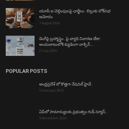
యూపీ ఐ చెల్లింపులపై ఛార్జీలు.. బిల్లుకు లోక్‌సభ
ఆమోదం
7 August 2026
డెంగీపై బ్రహ్మాస్త్రం.. పై వ్యాధి నివారణ టీకా
అందుబాటులోకి క్యుడెంగా వాక్సిన్…..
21 July 2026
POPULAR POSTS
ఆంధ్రప్రదేశ్ లో కొత్తగా నేషనల్ హైవే..
5 February 2025
ఏపీలో సామాన్యులకు ప్రభుత్వం గుడ్ న్యూస్…
5 November 2024