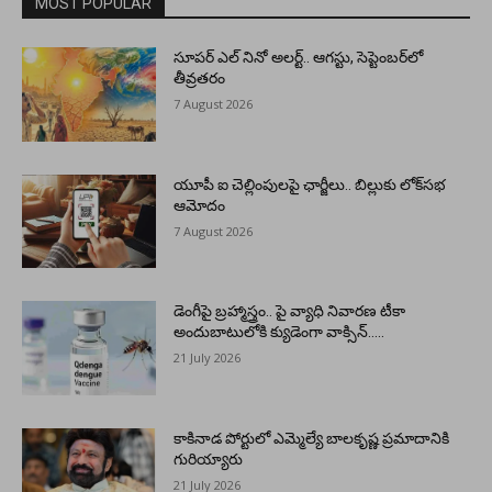
MOST POPULAR
సూపర్ ఎల్ నినో అలర్ట్.. ఆగస్టు, సెప్టెంబర్‌లో
తీవ్రతరం
7 August 2026
యూపీ ఐ చెల్లింపులపై ఛార్జీలు.. బిల్లుకు లోక్‌సభ
ఆమోదం
7 August 2026
డెంగీపై బ్రహ్మాస్త్రం.. పై వ్యాధి నివారణ టీకా
అందుబాటులోకి క్యుడెంగా వాక్సిన్…..
21 July 2026
కాకినాడ పోర్టులో ఎమ్మెల్యే బాలకృష్ణ ప్రమాదానికి
గురియ్యారు
21 July 2026