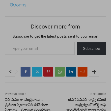
In relation to
తెలంగాణ
Discover more from
Subscribe to get the latest posts sent to your email.
Type your email…
Subscribe
Previous article
Next article
ఏపీ సీఎం గా చంద్రబాబు …
టిఎన్ఎస్ఎఫ్ రాష్ట్ర కమిటీ
ప్రమాణ స్వీకారానికి శరవేగంగా
ఆధ్వర్యంలో బోర్డ్ ఆఫ్
ఏర్పాట్లు – సర్వాంగ సుందరంగా
ఇంటర్మీడియట్ కార్యాలయం