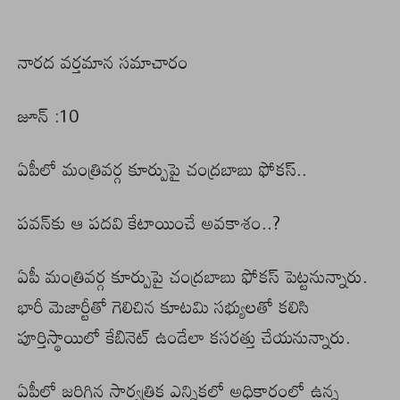
నారద వర్తమాన సమాచారం
జూన్ :10
ఏపీలో మంత్రివర్గ కూర్పుపై చంద్రబాబు ఫోకస్..
పవన్‎కు ఆ పదవి కేటాయించే అవకాశం..?
ఏపీ మంత్రివర్గ కూర్పుపై చంద్రబాబు ఫోకస్ పెట్టనున్నారు.
భారీ మెజార్టీతో గెలిచిన కూటమి సభ్యులతో కలిసి
పూర్తిస్థాయిలో కేబినెట్ ఉండేలా కసరత్తు చేయనున్నారు.
ఏపీలో జరిగిన సార్వత్రిక ఎన్నికల్లో అధికారంలో ఉన్న