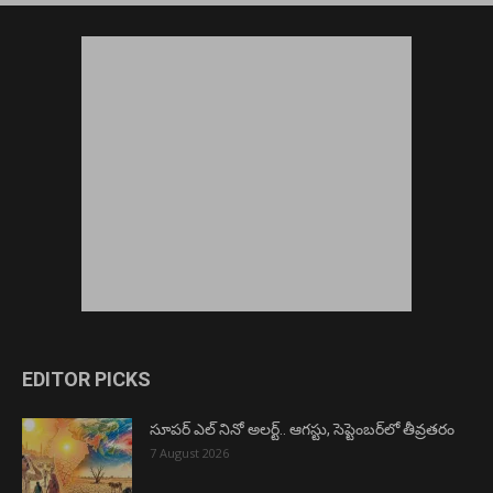
EDITOR PICKS
సూపర్ ఎల్ నినో అలర్ట్.. ఆగస్టు, సెప్టెంబర్‌లో తీవ్రతరం
7 August 2026