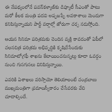
ఈ నేపథ్యంలోనే పవన్‌కళ్యాణ్‌కు డిప్యూటీ సీఎంతో పాటు
మరో కీలక మంత్రి పదవి అప్పజప్పే అవకాశాలు మెండుగా
కనిపిస్తున్నాయని పార్టీ వర్గాల్లో జోరుగా చర్చ నడుస్తోంది.
ఆయన సినిమా పరిశ్రమకు చెందిన వ్యక్తి కావడంతో ఏపీలో
చలనచిత్ర పరిశ్రమ అభివృద్దికి కృషిచేసేందుకు
సినిమాటోగ్రఫీ శాఖను కేటాయించనున్నట్లు కూడా ఓవర్గం
నుంచి గుసగుసలు వినిపిస్తున్నాయి.
ఎవరికి ఏశాఖలు వరిస్తాయో తెలియాలంటే చంద్రబాబు
ముఖ్యమంత్రిగా ప్రమాణస్వీకారం చేసేవరకు వేచి
చూడాల్సిందే.