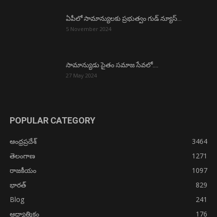
ఏపీలో సామాన్యులకు ప్రభుత్వం గుడ్ న్యూస్…
5 November 2024
సామాన్యుడు సైతం సమాజ సేవలో….
27 May 2024
POPULAR CATEGORY
ఆంధ్రప్రదేశ్
3464
తెలంగాణ
1271
రాజకీయం
1097
భారత్
829
Blog
241
ఆధ్యాత్మికం
176