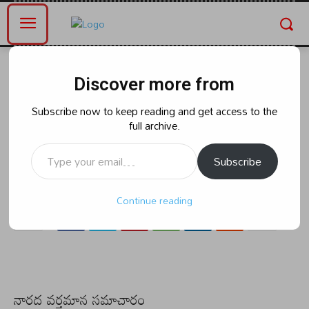
Home
తెలంగాణ
Discover more from
తెలంగాణ
రాజకీయం
సాయంత్రం 4 గంటలకు రవీంద్ర
Subscribe now to keep reading and get access to the
full archive.
భారతికి సీఎం రేవంత్ రెడ్డి..
Type your email…
Subscribe
By
naradanews.in
Monday, June 10, 2024 9:44 am
0
112
Continue reading
నారద వర్తమాన సమాచారం