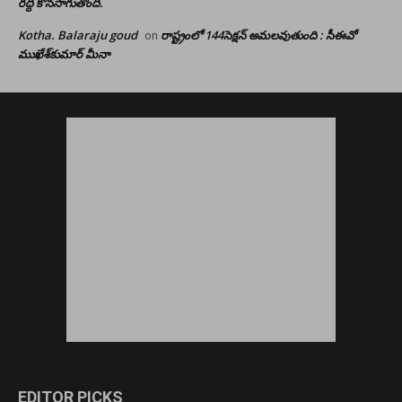
రద్దీ కొనసాగుతోంది.
Kotha. Balaraju goud
రాష్ట్రంలో 144సెక్షన్ అమలవుతుంది : సీఈవో
on
ముఖేశ్‌కుమార్‌ మీనా
EDITOR PICKS