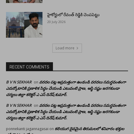
హైకోర్టులో రేవంత్ రెడ్డికి చెంపపెట్టు
20 July 2026
Load more
RECENT COMMENTS
B V N SEKHAR
వరదల పట్ల అప్రమత్తంగా ఉండండి వరదలు సమర్ధవంతంగా
on
ఎదుర్కోటానికి ప్రణాళిక సిద్ధం చేయండి ఎటువంటి ప్రాణ, ఆస్థి నష్టం జరగకుండా
చర్యలు జిల్లా కలెక్టర్ ఎ ఎస్ దినేష్ కుమార్.
B V N SEKHAR
వరదల పట్ల అప్రమత్తంగా ఉండండి వరదలు సమర్ధవంతంగా
on
ఎదుర్కోటానికి ప్రణాళిక సిద్ధం చేయండి ఎటువంటి ప్రాణ, ఆస్థి నష్టం జరగకుండా
చర్యలు జిల్లా కలెక్టర్ ఎ ఎస్ దినేష్ కుమార్.
కలియుగ దైవమైన తిరుమలలో శనివారం భక్తుల
ponnekanti jagannagasai
on