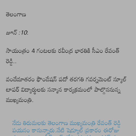
తెలంగాణ
జూన్ :10
:
సాయంత్రం 4 గంటలకు రవీంద్ర భారతికి సీఎం రేవంత్
రెడ్డి..
వందేమాతరం ఫౌండేషన్ పదో తరగతి గవర్నమెంట్ స్కూల్
టాపర్ విద్యార్థులకు సన్మాన కార్యక్రమంలో పాల్గొననున్న
ముఖ్యమంత్రి.
నేడు తిరుమలకు తెలంగాణ ముఖ్యమంత్రి రేవంత్ రెడ్డి
పయనం కానున్నారు.నేటి షెడ్యూల్ ప్రకారం ఈరోజు