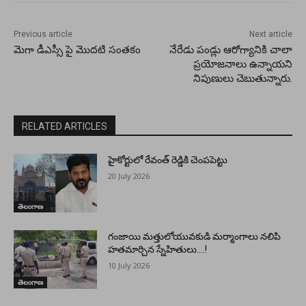
Previous article
Next article
మెగా డీఎస్సీ పై మొదటి సంతకం
నేరేడు పండ్లు ఆరోగ్యానికి చాలా
ప్రయోజనాలు ఉన్నాయని
నిపుణులు చెబుతున్నారు.
RELATED ARTICLES
హైకోర్టులో రేవంత్ రెడ్డికి చెంపపెట్టు
20 July 2026
తెలంగాణ
గంజాయి మత్తులోయువకుడి మర్మాంగాలు నలిపి
హతమార్చిన స్నేహితులు….!
10 July 2026
తెలంగాణ