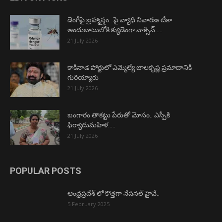
డెంగీపై బ్రహ్మాస్త్రం.. పై వ్యాధి నివారణ టీకా
అందుబాటులోకి క్యుడెంగా వాక్సిన్…..
21 July 2026
కాకినాడ పోర్టులో ఎమ్మెల్యే బాలకృష్ణ ప్రమాదానికి
గురియ్యారు
21 July 2026
బంగారం తాకట్టు పేరుతో మోసం.. ఎస్పీకి
ఫిర్యాదుమహిళ…..
21 July 2026
POPULAR POSTS
ఆంధ్రప్రదేశ్ లో కొత్తగా నేషనల్ హైవే..
5 February 2025