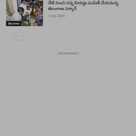
నేటి నుంచి సన్న బియ్యం పంపిణీ చేయనున్న
తెలంగాణ సర్కార్
1 July 2026
తెలంగాణ
- Advertisment -