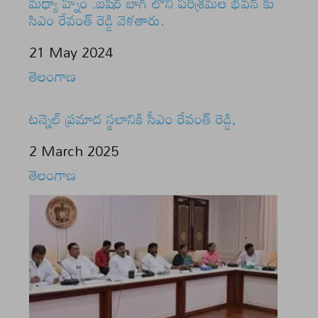
మధ్యా హ్నం .బషీర్ బాగ్ లోని పరిశ్రమల భవన్ కు
సిఎం రేవంత్ రెడ్డి వెళతారు.
Date
21 May 2024
In relation to
తెలంగాణ
టన్నెల్ ప్రమాద స్థలానికి సీఎం రేవంత్ రెడ్డి,
Date
2 March 2025
In relation to
తెలంగాణ