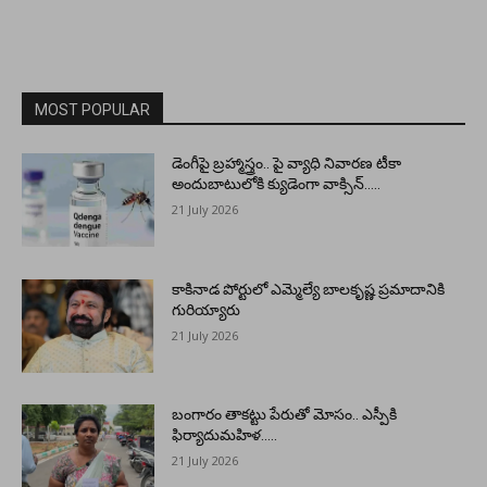
MOST POPULAR
డెంగీపై బ్రహ్మాస్త్రం.. పై వ్యాధి నివారణ టీకా
అందుబాటులోకి క్యుడెంగా వాక్సిన్…..
21 July 2026
కాకినాడ పోర్టులో ఎమ్మెల్యే బాలకృష్ణ ప్రమాదానికి
గురియ్యారు
21 July 2026
బంగారం తాకట్టు పేరుతో మోసం.. ఎస్పీకి
ఫిర్యాదుమహిళ…..
21 July 2026