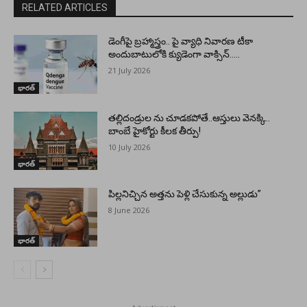
RELATED ARTICLES
డెంగీపై బ్రహ్మాస్త్రం.. పై వ్యాధి నివారణ టీకా
అందుబాటులోకి క్యుడెంగా వాక్సిన్…..
21 July 2026
భారత్
తల్లిదండ్రుల ను చూడకపోతే..ఆస్తులు వెనక్కి..
బాంబే హైకోర్టు కీలక తీర్పు!
10 July 2026
భారత్
పిల్లనిచ్చిన అత్తను పెళ్లి చేసుకున్న అల్లుడు”
8 June 2026
భారత్