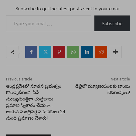
Subscribe to get the latest posts sent to your email.
Type your email…
Subscribe
Previous article
Next article
ఆంధ్రప్రదేశ్‌లో నూతన ప్రభుత్వం
ఢిల్లీలో మ్యూజియంలకు బాంబు
కొలువుదీరింది. ఏపీ
బెదిరింపులు!
ముఖ్యమంత్రిగా చంద్రబాబు
ప్రమాణ స్వీకారం చేయగా…
ఆయన మంత్రివర్గ సహచరులు 24
మంది ప్రమాణం చేశారు!