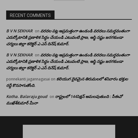
RECENT COMMENTS
B V N SEKHAR
వరదల పట్ల అప్రమత్తంగా ఉండండి వరదలు సమర్ధవంతంగా
on
ఎదుర్కోటానికి ప్రణాళిక సిద్ధం చేయండి ఎటువంటి ప్రాణ, ఆస్థి నష్టం జరగకుండా
చర్యలు జిల్లా కలెక్టర్ ఎ ఎస్ దినేష్ కుమార్.
B V N SEKHAR
వరదల పట్ల అప్రమత్తంగా ఉండండి వరదలు సమర్ధవంతంగా
on
ఎదుర్కోటానికి ప్రణాళిక సిద్ధం చేయండి ఎటువంటి ప్రాణ, ఆస్థి నష్టం జరగకుండా
చర్యలు జిల్లా కలెక్టర్ ఎ ఎస్ దినేష్ కుమార్.
కలియుగ దైవమైన తిరుమలలో శనివారం భక్తుల
ponnekanti jagannagasai
on
రద్దీ కొనసాగుతోంది.
Kotha. Balaraju goud
రాష్ట్రంలో 144సెక్షన్ అమలవుతుంది : సీఈవో
on
ముఖేశ్‌కుమార్‌ మీనా