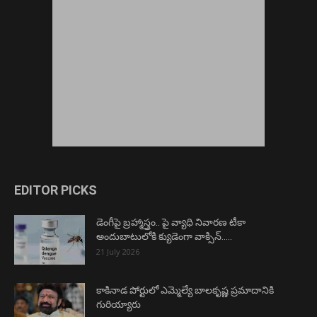
EDITOR PICKS
డెంగీపై బ్రహ్మాస్త్రం.. పై వ్యాధి నివారణ టీకా
అందుబాటులోకి క్యుడెంగా వాక్సిన్…..
21 July 2026
కాకినాడ పోర్టులో ఎమ్మెల్యే బాలకృష్ణ ప్రమాదానికి
గురియ్యారు