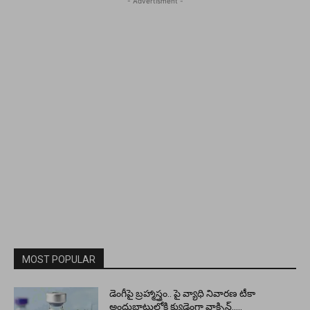
- Advertisment -
MOST POPULAR
డెంగీపై బ్రహ్మాస్త్రం.. పై వ్యాధి నివారణ టీకా
అందుబాటులోకి క్యుడెంగా వాక్సిన్…..