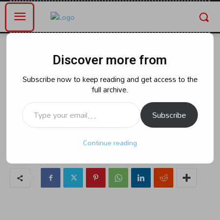
Home
భారత్
Discover more from
భారత్
అంతులేని విషాదం 40 మంది
Subscribe now to keep reading and get access to the
full archive.
భారతీయులు సజీవ దహనం
Type your email…
Subscribe
By
naradanews.in
Wednesday, June 12, 2024 1:55 pm
498
Continue reading
0