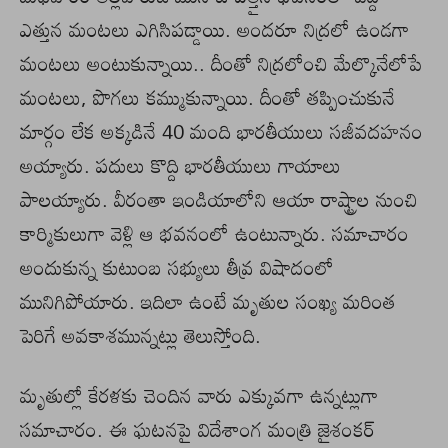
ఎత్తున మంటలు ఎగిసిపడ్డాయి. అందరూ నిద్రలో ఉండగా
మంటలు అంటుకున్నాయి.. దీంతో నిద్రలోంచి మేల్కొనేలోపే
మంటలు, పొగలు కమ్ముకున్నాయి. దీంతో తప్పించుకునే
మార్గం లేక అక్కడినే 40 మంది భారతీయులు సజీవదహనం
అయ్యారు. పదులు కొద్ది భారతీయులు గాయాలు
పాలయ్యారు. వీరంతా ఇండియాలోని ఆయా రాష్ట్రాల నుంచి
కార్మికులుగా వెళ్లి ఆ భవనంలో ఉంటున్నారు. సమాచారం
అందుకున్న కుటుంబ సభ్యులు తీవ్ర విషాదంలో
మునిగిపోయారు. ఇదిలా ఉంటే మృతుల సంఖ్య మరింత
పెరిగే అవకాశమున్నట్లు తెలుస్తోంది.
మృతుల్లో కేరళకు చెందిన వారు ఎక్కువగా ఉన్నట్లుగా
సమాచారం. ఈ ఘటనపై విదేశాంగ మంత్రి జైశంకర్