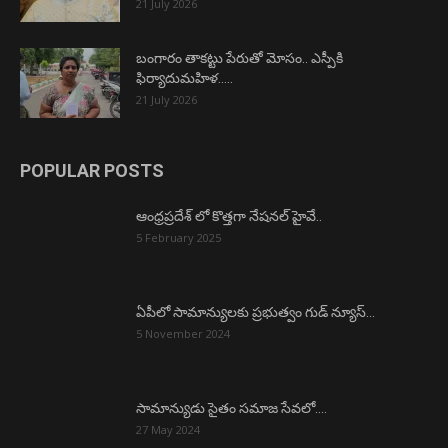
21 July 2026
బంగారం తాకట్టు పేరుతో మోసం.. ఎస్పీకి
ఫిర్యాదుమహిళ…..
21 July 2026
POPULAR POSTS
ఆంధ్రప్రదేశ్ లో కొత్తగా నేషనల్ హైవే..
5 February 2025
ఏపీలో సామాన్యులకు ప్రభుత్వం గుడ్ న్యూస్…
5 November 2024
సామాన్యుడు సైతం సమాజ సేవలో….
27 May 2024