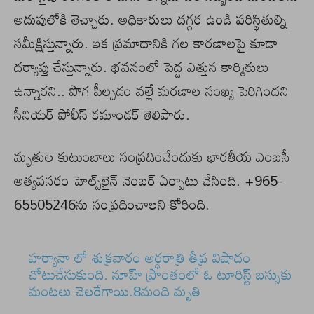
అదుపులోకి తెచ్చారు. అధికారులు దగ్గర ఉండి పరిస్థితుల్ని
సమీక్షిస్తున్నారు. ఇక ప్రమాదానికి గల కారణాలపై కూడా
దర్యాప్తు చేస్తున్నారు. భవనంలో పెద్ద ఎత్తున కార్మికులు
ఉన్నారని.. పొగ పీల్చడం వల్లే మరణాల సంఖ్య పెరిగిందని
సీనియర్ పోలీస్ కమాండర్ తెలిపారు.
మృతుల కుటుంబాలు సంప్రదించేందుకు భారతీయ ఎంబసీ
అత్యవసరం హెల్ప్‌లైన్ నెంబర్ ఏర్పాటు చేసింది. +965-
65505246ను సంప్రదించాలని కోరింది.
హర్యానా లో శుక్రవారం అర్ధరాత్రి తీవ్ర విషాదం
చోటుచేసుకుంది. నూహ్ ప్రాంతంలో ఓ టూరిస్ట్ బస్సుకు
మంటలు చెలరేగాయి.8మంది మృతి