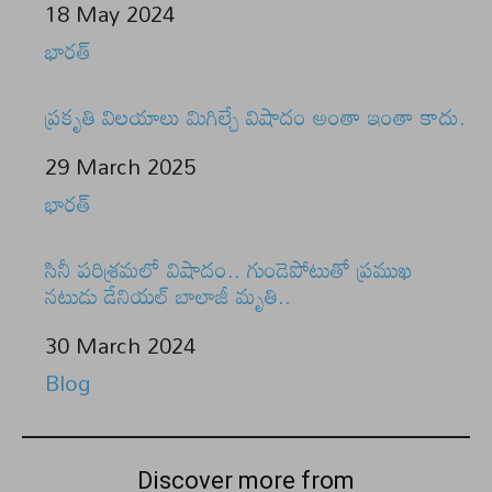
Date
18 May 2024
In relation to
భారత్
ప్రకృతి విలయాలు మిగిల్చే విషాదం అంతా ఇంతా కాదు.
Date
29 March 2025
In relation to
భారత్
సినీ పరిశ్రమలో విషాదం.. గుండెపోటుతో ప్రముఖ
నటుడు డేనియల్ బాలాజీ మృతి..
Date
30 March 2024
In relation to
Blog
Discover more from