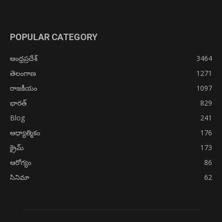
POPULAR CATEGORY
ఆంధ్రప్రదేశ్
3464
తెలంగాణ
1271
రాజకీయం
1097
భారత్
829
Blog
241
ఆధ్యాత్మికం
176
క్రైమ్
173
ఆరోగ్యం
86
సినిమా
62