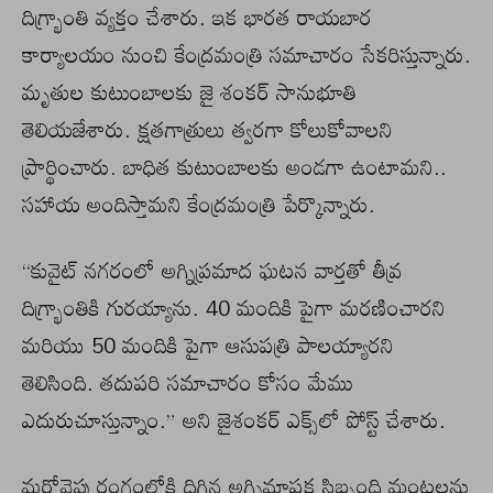
దిగ్భ్రాంతి వ్యక్తం చేశారు. ఇక భారత రాయబార
కార్యాలయం నుంచి కేంద్రమంత్రి సమాచారం సేకరిస్తున్నారు.
మృతుల కుటుంబాలకు జై శంకర్ సానుభూతి
తెలియజేశారు. క్షతగాత్రులు త్వరగా కోలుకోవాలని
ప్రార్థించారు. బాధిత కుటుంబాలకు అండగా ఉంటామని..
సహాయ అందిస్తామని కేంద్రమంత్రి పేర్కొన్నారు.
“కువైట్ నగరంలో అగ్నిప్రమాద ఘటన వార్తతో తీవ్ర
దిగ్భ్రాంతికి గురయ్యాను. 40 మందికి పైగా మరణించారని
మరియు 50 మందికి పైగా ఆసుపత్రి పాలయ్యారని
తెలిసింది. తదుపరి సమాచారం కోసం మేము
ఎదురుచూస్తున్నాం.” అని జైశంకర్ ఎక్స్‌లో పోస్ట్ చేశారు.
మరోవైపు రంగంలోకి దిగిన అగ్నిమాపక సిబ్బంది మంటలను