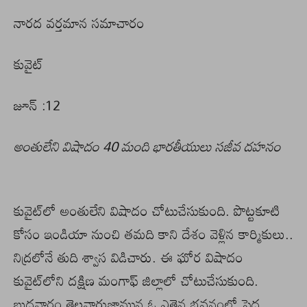
నారద వర్తమాన సమాచారం
కువైట్
జూన్ :12
అంతులేని విషాదం 40 మంది భారతీయులు సజీవ దహనం
కువైట్‌లో అంతులేని విషాదం చోటుచేసుకుంది. పొట్టకూటి
కోసం ఇండియా నుంచి తమది కాని దేశం వెళ్లిన కార్మికులు..
నిద్రలోనే తుది శ్వాస విడిచారు. ఈ ఘోర విషాదం
కువైట్‌లోని దక్షిణ మంగాఫ్ జిల్లాలో చోటుచేసుకుంది.
బుధవారం తెల్లవారుజామున ఓ ఎత్తైన భవనంలో పెద్ద