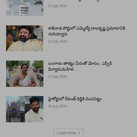
21 July 2026
కాకినాడ పోర్టులో ఎమ్మెల్యే బాలకృష్ణ ప్రమాదానికి
గురియ్యారు
21 July 2026
బంగారం తాకట్టు పేరుతో మోసం.. ఎస్పీకి
ఫిర్యాదుమహిళ…..
21 July 2026
హైకోర్టులో రేవంత్ రెడ్డికి చెంపపెట్టు
20 July 2026
Load more