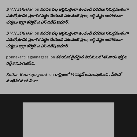
B V N SEKHAR
వరదల పట్ల అప్రమత్తంగా ఉండండి వరదలు సమర్ధవంతంగా
on
ఎదుర్కోటానికి ప్రణాళిక సిద్ధం చేయండి ఎటువంటి ప్రాణ, ఆస్థి నష్టం జరగకుండా
చర్యలు జిల్లా కలెక్టర్ ఎ ఎస్ దినేష్ కుమార్.
B V N SEKHAR
వరదల పట్ల అప్రమత్తంగా ఉండండి వరదలు సమర్ధవంతంగా
on
ఎదుర్కోటానికి ప్రణాళిక సిద్ధం చేయండి ఎటువంటి ప్రాణ, ఆస్థి నష్టం జరగకుండా
చర్యలు జిల్లా కలెక్టర్ ఎ ఎస్ దినేష్ కుమార్.
కలియుగ దైవమైన తిరుమలలో శనివారం భక్తుల
ponnekanti jagannagasai
on
రద్దీ కొనసాగుతోంది.
Kotha. Balaraju goud
రాష్ట్రంలో 144సెక్షన్ అమలవుతుంది : సీఈవో
on
ముఖేశ్‌కుమార్‌ మీనా