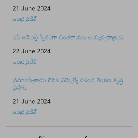
Date
21 June 2024
In relation to
ఆంధ్రప్రదేశ్
ఏపీ అసెంబ్లీ స్పీకర్‌గా చింతకాయల అయ్యన్నపాత్రుడు
Date
22 June 2024
In relation to
ఆంధ్రప్రదేశ్
ప్రమాణస్వీకారం చేసిన ఎమ్మెల్యే వసంత వెంకట కృష్ణ
ప్రసాద్
Date
21 June 2024
In relation to
ఆంధ్రప్రదేశ్