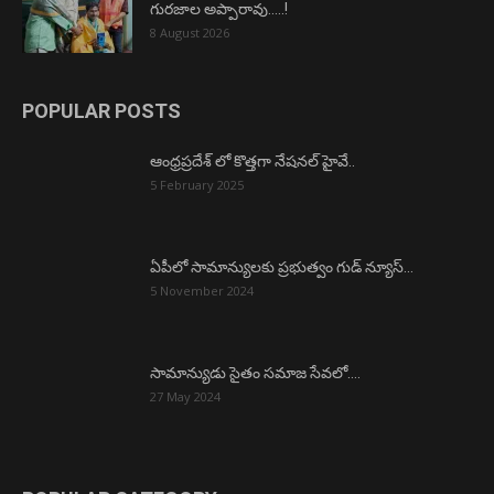
గురజాల అప్పారావు…..!
8 August 2026
POPULAR POSTS
ఆంధ్రప్రదేశ్ లో కొత్తగా నేషనల్ హైవే..
5 February 2025
ఏపీలో సామాన్యులకు ప్రభుత్వం గుడ్ న్యూస్…
5 November 2024
సామాన్యుడు సైతం సమాజ సేవలో….
27 May 2024