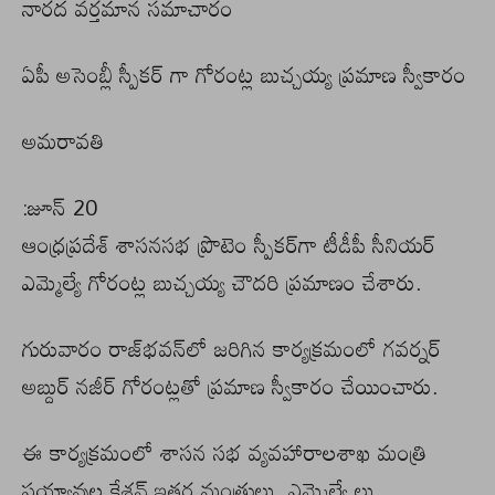
నారద వర్తమాన సమాచారం
ఏపీ అసెంబ్లీ స్పీకర్ గా గోరంట్ల బుచ్చయ్య ప్రమాణ స్వీకారం
అమరావతి
:జూన్ 20
ఆంధ్రప్రదేశ్‌ శాసనసభ ప్రొటెం స్పీకర్‌గా టీడీపీ సీనియర్‌
ఎమ్మెల్యే గోరంట్ల బుచ్చయ్య చౌదరి ప్రమాణం చేశారు.
గురువారం రాజ్‌భవన్‌లో జరిగిన కార్యక్రమంలో గవర్నర్‌
అబ్దుర్‌ నజీర్‌ గోరంట్లతో ప్రమాణ స్వీకారం చేయించారు.
ఈ కార్యక్రమంలో శాసన సభ వ్యవహారాలశాఖ మంత్రి
పయ్యావుల కేశవ్ ఇతర మంత్రులు, ఎమ్మెల్యే లు