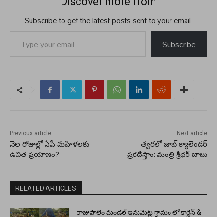
Discover more from
Subscribe to get the latest posts sent to your email.
Type your email…
Subscribe
Previous article
Next article
నెల రోజుల్లో ఏపీ మహిళలకు
త్వరలో జాబ్ క్యాలెండర్
ఉచిత ప్రయాణం?
ప్రకటిస్తాం: మంత్రి శ్రీధర్ బాబు
RELATED ARTICLES
రాజుపాలెం మండల్ ఇనుమెట్ల గ్రామం లో కార్డెన్ &