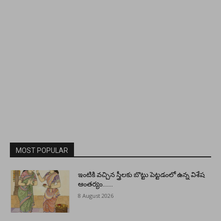
MOST POPULAR
ఇంటికి వచ్చిన స్త్రీలకు బొట్టు పెట్టడంలో ఉన్న విశేష
ఆంతర్యం…….
8 August 2026