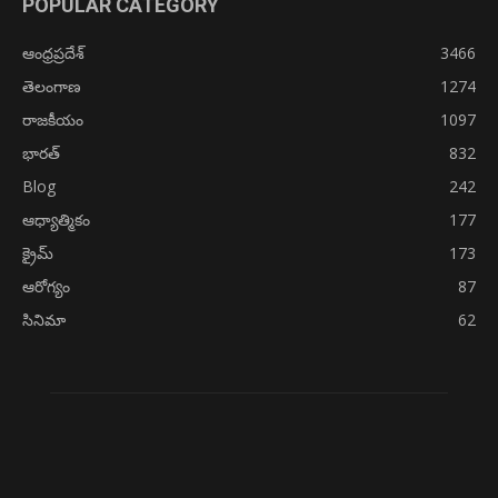
POPULAR CATEGORY
ఆంధ్రప్రదేశ్
3466
తెలంగాణ
1274
రాజకీయం
1097
భారత్
832
Blog
242
ఆధ్యాత్మికం
177
క్రైమ్
173
ఆరోగ్యం
87
సినిమా
62