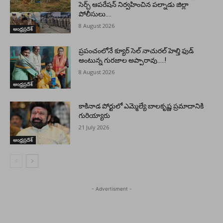
సెర్చ్ ఆపరేషన్ నిర్వహించిన పల్నాడు జిల్లా
పోలీసులు….
8 August 2026
ఆంధ్రప్రదేశ్
ప్రపంచంలోనే క్యూర్ సెల్ నాచురల్ హెల్తి ఫుడ్
అంటున్న గురజాల అప్పారావు…..!
8 August 2026
ఆంధ్రప్రదేశ్
కాకినాడ పోర్టులో ఎమ్మెల్యే బాలకృష్ణ ప్రమాదానికి
గురియ్యారు
21 July 2026
ఆంధ్రప్రదేశ్
- Advertisment -