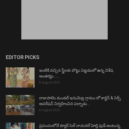
EDITOR PICKS
ఇంటికి వచ్చిన స్త్రీలకు బొట్టు పెట్టడంలో ఉన్న విశేష
ఆంతర్యం…….
8 August 2026
రాజుపాలెం మండల్ ఇనుమెట్ల గ్రామం లో కార్డెన్ & సెర్చ్
ఆపరేషన్ నిర్వహించిన పల్నాడు...
8 August 2026
ప్రపంచంలోనే క్యూర్ సెల్ నాచురల్ హెల్తి ఫుడ్ అంటున్న