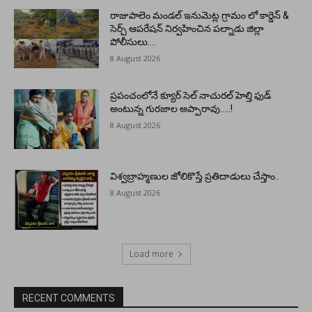
రాజుపాలెం మండల్ ఇనుమెట్ల గ్రామం లో కార్డెన్ &
సెర్చ్ ఆపరేషన్ నిర్వహించిన పల్నాడు జిల్లా
పోలీసులు….
8 August 2026
ప్రపంచంలోనే క్యూర్ సెల్ నాచురల్ హెల్తి ఫుడ్
అంటున్న గురజాల అప్పారావు…..!
8 August 2026
విశ్వబ్రాహ్మణుల జోలికొస్తే ప్రతిదాడులు చేస్తాం..
8 August 2026
Load more
RECENT COMMENTS