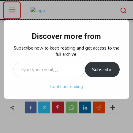
Home
ఆంధ్రప్రదేశ్
Discover more from
ఆంధ్రప్రదేశ్
ఏపీ అసెంబ్లీ స్పీకర్ గా గోరంట్ల
Subscribe now to keep reading and get access to the
full archive.
బుచ్చయ్య ప్రమాణ స్వీకారం
Type your email…
Subscribe
By
naradanews.in
Thursday, June 20, 2024 6:12 pm
146
Continue reading
0