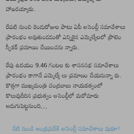
హాజరయ్యారు.
రేపటి నుంచి రెండురోజుల పాటు ఏపీ అసెంబ్లీ సమావేశాలు
ప్రారంభం అవుతుండడంతో ఎన్నికైన ఎమ్మెల్యేలలో ప్రొటెం
స్పీకర్‌ ప్రమాణం చేయించను న్నారు.
రేపు ఉదయం 9.46 గంటల కు శాసనసభ సమావేశాలు
ప్రారంభం కాగానే ఎమ్మెల్యే లు ప్రమాణం చేయనున్నా రు.
కొత్తగా ముఖ్యమంత్రి చంద్రబాబు నాయకత్వంలో
కొలువుదీరిన ప్రభుత్వం అసెంబ్లీలో మరోమారు
అడుగుపెట్టనుంది…
నేటి నుండి ఆంధ్రప్రదేశ్ అసెంబ్లీ సమావేశాలు షురూ!