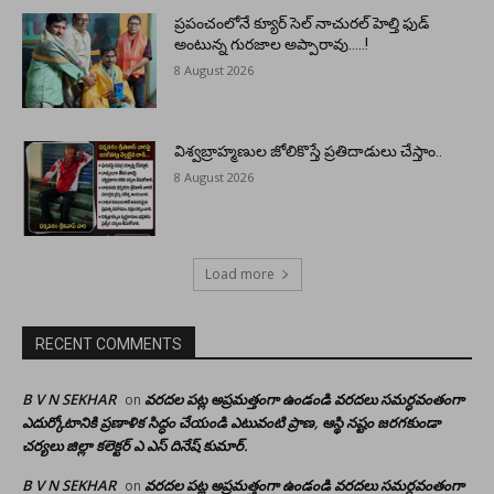
ప్రపంచంలోనే క్యూర్ సెల్ నాచురల్ హెల్తి ఫుడ్
అంటున్న గురజాల అప్పారావు…..!
8 August 2026
విశ్వబ్రాహ్మణుల జోలికొస్తే ప్రతిదాడులు చేస్తాం..
8 August 2026
Load more
RECENT COMMENTS
B V N SEKHAR
వరదల పట్ల అప్రమత్తంగా ఉండండి వరదలు సమర్ధవంతంగా
on
ఎదుర్కోటానికి ప్రణాళిక సిద్ధం చేయండి ఎటువంటి ప్రాణ, ఆస్థి నష్టం జరగకుండా
చర్యలు జిల్లా కలెక్టర్ ఎ ఎస్ దినేష్ కుమార్.
B V N SEKHAR
వరదల పట్ల అప్రమత్తంగా ఉండండి వరదలు సమర్ధవంతంగా
on