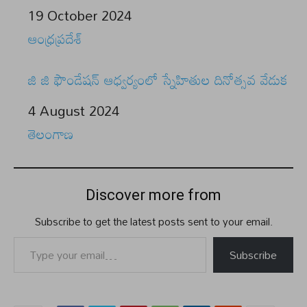
Date
19 October 2024
In relation to
ఆంధ్రప్రదేశ్
జి జి ఫౌండేషన్ ఆధ్వర్యంలో స్నేహితుల దినోత్సవ వేడుక
Date
4 August 2024
In relation to
తెలంగాణ
Discover more from
Subscribe to get the latest posts sent to your email.
Type your email…
Subscribe