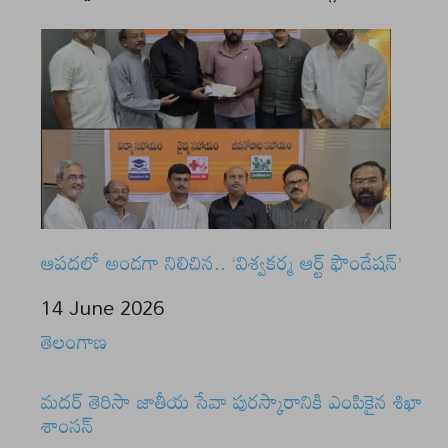
ఆపదలో అండగా నిలిచిన.. ‘విశ్వకర్మ ఆర్ట్ ఫౌండేషన్’
Date
14 June 2026
In relation to
తెలంగాణ
మదర్ తెరిసా జాతీయ సేవా పురస్కారానికి ఎంపికైన శిఖా
శాంసన్