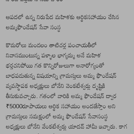
ఆపదలో ఉన్న నిరుపేద మహిళకు ఆర్థికసహాయం చేసిన
అమ్మఫౌండేషన్ సేవా సంస్ధ
కొమరోలు మండలం తాటిచర్ల పంచాయతీలో
నివాసముంటున్న పళ్ళాల భాగ్యమ్మ అనే మహిళ
భర్తచనిపోయి గత కొన్నిరోజులుగా అనారోగ్యంతో
బాధపడుతున్న విషయాన్ని గ్రామస్తులు అమ్మ ఫౌండేషన్
వ్యవస్థాపక అధ్యక్షులు బోనేని వెంకటేశ్వర్లు దృష్టికి
తీసుకువచ్చారు. గతంలో వారికి అమ్మ ఫౌండేషన్ ద్వార
₹5000రూపాయలు ఆర్థిక సహాయం అందజేస్తాం అని
గ్రామస్తులు సమక్షంలో అమ్మ ఫౌండేషన్ సేవాసంస్థ
అధ్యక్షులు బోనేని వేంకటేశ్వర్లు యాదవ్ హామీ ఇచ్చారు. కాగ