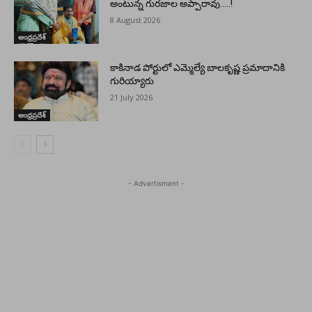
అంటున్న గురజాల అప్పారావు…..!
8 August 2026
ఆంధ్రప్రదేశ్
కాకినాడ పోర్టులో ఎమ్మెల్యే బాలకృష్ణ ప్రమాదానికి
గురియ్యారు
21 July 2026
ఆంధ్రప్రదేశ్
- Advertisment -