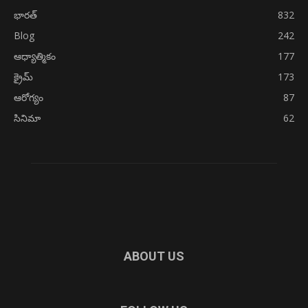
భారత్
832
Blog
242
ఆధ్యాత్మికం
177
క్రైమ్
173
ఆరోగ్యం
87
సినిమా
62
ABOUT US