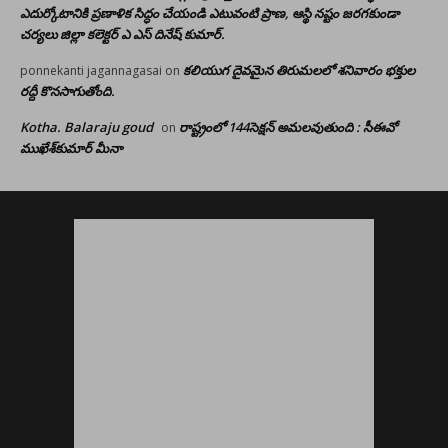
ఎదుర్కోటానికి ప్రణాళిక సిద్ధం చేయండి ఎటువంటి ప్రాణ, ఆస్థి నష్టం జరగకుండా
చర్యలు జిల్లా కలెక్టర్ ఎ ఎస్ దినేష్ కుమార్.
కలియుగ దైవమైన తిరుమలలో శనివారం భక్తుల
ponnekanti jagannagasai
on
రద్దీ కొనసాగుతోంది.
Kotha. Balaraju goud
రాష్ట్రంలో 144సెక్షన్ అమలవుతుంది : సీఈవో
on
ముఖేశ్‌కుమార్‌ మీనా