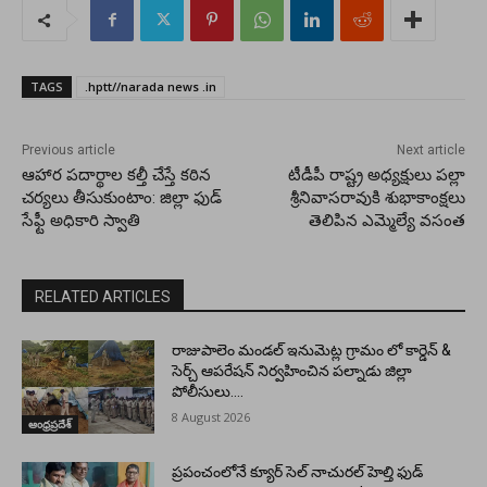
TAGS
.hptt//narada news .in
Previous article
Next article
ఆహార పదార్థాల కల్తీ చేస్తే కఠిన
టీడీపీ రాష్ట్ర అధ్యక్షులు పల్లా
చర్యలు తీసుకుంటాం: జిల్లా ఫుడ్
శ్రీనివాసరావుకి శుభాకాంక్షలు
సేఫ్టీ అధికారి స్వాతి
తెలిపిన ఎమ్మెల్యే వసంత
RELATED ARTICLES
రాజుపాలెం మండల్ ఇనుమెట్ల గ్రామం లో కార్డెన్ &
సెర్చ్ ఆపరేషన్ నిర్వహించిన పల్నాడు జిల్లా
పోలీసులు….
8 August 2026
ఆంధ్రప్రదేశ్
ప్రపంచంలోనే క్యూర్ సెల్ నాచురల్ హెల్తి ఫుడ్