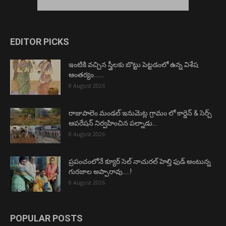
EDITOR PICKS
ఇంటికి వచ్చిన స్త్రీలకు బొట్టు పెట్టడంలో ఉన్న విశేష
ఆంతర్యం…….
8 August 2026
రాజుపాలెం మండల్ ఇనుమెట్ల గ్రామం లో కార్డెన్ & సెర్చ్
ఆపరేషన్ నిర్వహించిన పల్నాడు...
8 August 2026
ప్రపంచంలోనే క్యూర్ సెల్ నాచురల్ హెల్తి ఫుడ్ అంటున్న
గురజాల అప్పారావు…..!
8 August 2026
POPULAR POSTS