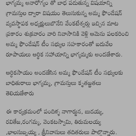
భాగ్యమ్మ అనారోగ్యం తో బాధ పడుతున్న విషయాన్ని
గ్రామస్తుల ద్వారా విషయం తెలుసుకున్న అమ్మ ఫౌండేషన్
వ్యవస్థాపక అధ్యక్షులుబొనేని వేంకటేశ్వర్లు ఇచ్చిన మాట
ప్రకారం శుక్రవారం వారి నివాసానికి వెళ్లి ఆమెను పలకరించి
అమ్మ ఫౌండేషన్ టీం సభ్యుల సహకారంతో ఐదువేల
రూపాయలు ఆర్థిక సహాయాన్ని భాగ్యమ్మకు అందజేశారు.
ఆర్ధికసాయం అందజేసిన అమ్మ ఫౌండేషన్ టీం సభ్యులకు
బాధితురాలు భాగ్యమ్మ, గ్రామస్తులు కృతజ్ఞతలు
తెలియజేశారు
ఈ కార్యక్రమంలో పందిళ్ళ నాగార్జున, బుడయ్య,
రవితేజ,రంగమ్మ, వెంకటస్వామి, తిరుమలయ్య
,భాలసుబ్బయ్య , శ్రీనివాసులు తదితరులు పాల్గొన్నారు.