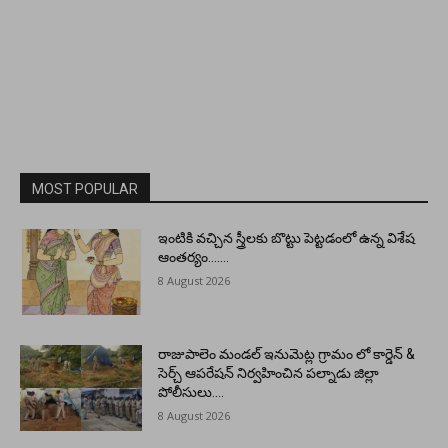
MOST POPULAR
ఇంటికి వచ్చిన స్త్రీలకు బొట్టు పెట్టడంలో ఉన్న విశేష
ఆంతర్యం…….
8 August 2026
రాజుపాలెం మండల్ ఇనుమెట్ల గ్రామం లో కార్డెన్ &
సెర్చ్ ఆపరేషన్ నిర్వహించిన పల్నాడు జిల్లా
పోలీసులు….
8 August 2026