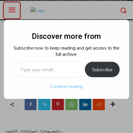
Home
ఆంధ్రప్రదేశ్
Discover more from
ఆంధ్రప్రదేశ్
ఆపదలో ఉన్న నిరుపేద మహిళకు
Subscribe now to keep reading and get access to the
full archive.
ఆర్థికసహాయం చేసిన అమ్మఫౌండేషన్
Type your email…
సేవా సంస్ధ
Subscribe
Continue reading
By
naradanews.in
Friday, June 28, 2024 7:07 pm
0
41
నారద వర్తమాన సమాచారం