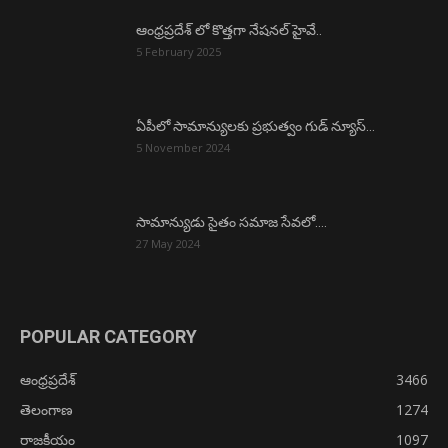
ఆంధ్రప్రదేశ్ లో కొత్తగా నేషనల్ హైవే..
5 February 2025
ఏపీలో సామాన్యులకు ప్రభుత్వం గుడ్ న్యూస్…
5 November 2024
సామాన్యుడు సైతం సమాజ సేవలో….
27 May 2024
POPULAR CATEGORY
ఆంధ్రప్రదేశ్
3466
తెలంగాణ
1274
రాజకీయం
1097