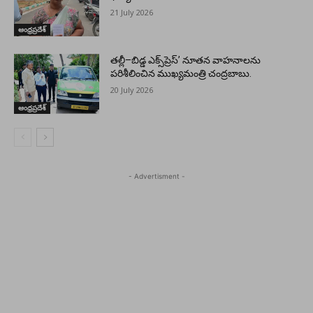
21 July 2026
ఆంధ్రప్రదేశ్
తల్లీ–బిడ్డ ఎక్స్‌ప్రెస్’ నూతన వాహనాలను
పరిశీలించిన ముఖ్యమంత్రి చంద్రబాబు.
20 July 2026
ఆంధ్రప్రదేశ్
- Advertisment -