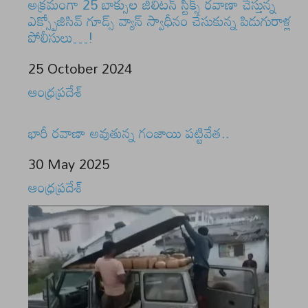
అక్రమంగా 25 బాక్సుల జిలిటన్ స్టిక్స్ రవాణా చేస్తున్న
ఎక్స్పోజిసివ్ గూడ్స్ వ్యాన్ స్వాధీనం చేసుకున్న పిడుగురాళ్ల
పోలీసులు…!
Date
25 October 2024
In relation to
ఆంధ్రప్రదేశ్
భారీ రవాణా అవుతున్న గంజాయి పట్టివేత..
Date
30 May 2025
In relation to
ఆంధ్రప్రదేశ్