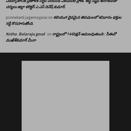
ఎదుర్కోటానికి ప్రణాళిక సిద్ధం చేయండి ఎటువంటి ప్రాణ, ఆస్థి నష్టం జరగకుండా
చర్యలు జిల్లా కలెక్టర్ ఎ ఎస్ దినేష్ కుమార్.
కలియుగ దైవమైన తిరుమలలో శనివారం భక్తుల
ponnekanti jagannagasai
on
రద్దీ కొనసాగుతోంది.
Kotha. Balaraju goud
రాష్ట్రంలో 144సెక్షన్ అమలవుతుంది : సీఈవో
on
ముఖేశ్‌కుమార్‌ మీనా