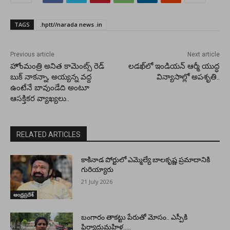
TAGS
.hptt//narada news .in
Previous article
Next article
హోంమంత్రి అనిత కామెంట్స్ రెడ్
లడఖ్⁬లో ఇండియన్ ఆర్మీ యుద్ధ
బుక్ నాకన్నా, అయ్యన్న వద్ద
విన్యాసాల్లో అపశృతి..
ఉంటేనే బావుండేది అంటూ
ఆసక్తికర వ్యాఖ్యలు..
RELATED ARTICLES
కాకినాడ పోర్టులో ఎమ్మెల్యే బాలకృష్ణ ప్రమాదానికి
గురియ్యారు
21 July 2026
ఆంధ్రప్రదేశ్
బంగారం తాకట్టు పేరుతో మోసం.. ఎస్పీకి
ఫిర్యాదుమహిళ…..