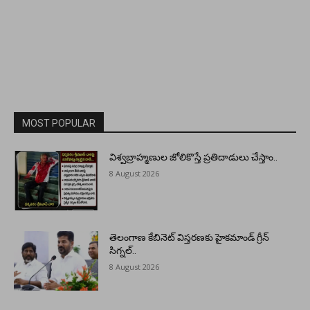
MOST POPULAR
విశ్వబ్రాహ్మణుల జోలికొస్తే ప్రతిదాడులు చేస్తాం..
8 August 2026
తెలంగాణ కేబినెట్ విస్తరణకు హైకమాండ్ గ్రీన్
సిగ్నల్..
8 August 2026