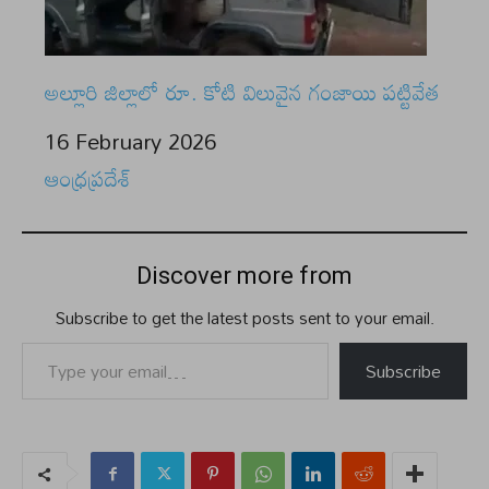
అల్లూరి జిల్లాలో రూ. కోటి విలువైన గంజాయి పట్టివేత
Date
16 February 2026
In relation to
ఆంధ్రప్రదేశ్
Discover more from
Subscribe to get the latest posts sent to your email.
Type your email…
Subscribe