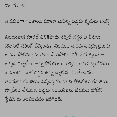
విజయవాడ
అక్రమంగా గంజాయి రవాణా చేస్తున్న ఇద్దరు వ్యక్తులు అరెస్ట్.
విజయవాడ రూరల్ ఎనికెపాడు సర్కిల్ దగ్గర పోలీసులు
వెహికల్ చెకింగ్ చేస్తుండగా విజయవాడ వైపు వస్తున్న బైకును
ఆపగా పోలీసులను చూసి పారిపోకడానికి ప్రయత్నించగా
అక్కడ డ్యూటీలో ఉన్న పోలీసులు వాళ్ళను ఆపి పట్టుకోవడం
జరిగింది.. వాళ్ల దగ్గర ఉన్న బ్యాగును పరిశీలించగా
అందులో గంజాయి ఉన్నట్లు గుర్తించిన పోలీసులు గంజాయి
స్వాధీనం చేసుకొని ఇద్దరు నిందితులను పడమట పోలీస్
స్టేషన్ కు తరలించడం జరిగింది..