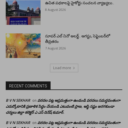
ఉచిత పథకాలపై హైకోర్టు సంచలన వ్యాఖ్యలు..
8 August 2026
సూపర్ ఎల్ నినో అలర్ట్.. ఆగస్టు, సెప్టెంబర్‌లో
తీవ్రతరం
7 August 2026
Load more
RECENT COMMENTS
B V N SEKHAR
వరదల పట్ల అప్రమత్తంగా ఉండండి వరదలు సమర్ధవంతంగా
on
ఎదుర్కోటానికి ప్రణాళిక సిద్ధం చేయండి ఎటువంటి ప్రాణ, ఆస్థి నష్టం జరగకుండా
చర్యలు జిల్లా కలెక్టర్ ఎ ఎస్ దినేష్ కుమార్.
B V N SEKHAR
వరదల పట్ల అప్రమత్తంగా ఉండండి వరదలు సమర్ధవంతంగా
on