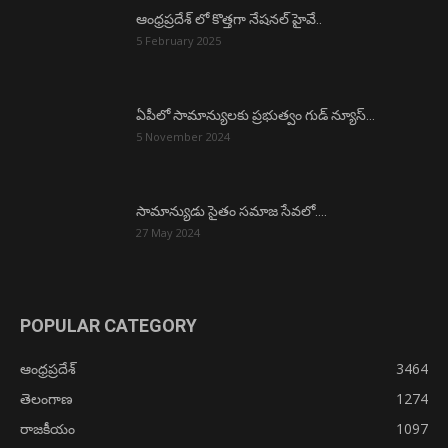
ఆంధ్రప్రదేశ్ లో కొత్తగా నేషనల్ హైవే..
5 February 2025
ఏపీలో సామాన్యులకు ప్రభుత్వం గుడ్ న్యూస్…
5 November 2024
సామాన్యుడు సైతం సమాజ సేవలో….
27 May 2024
POPULAR CATEGORY
ఆంధ్రప్రదేశ్
3464
తెలంగాణ
1274
రాజకీయం
1097