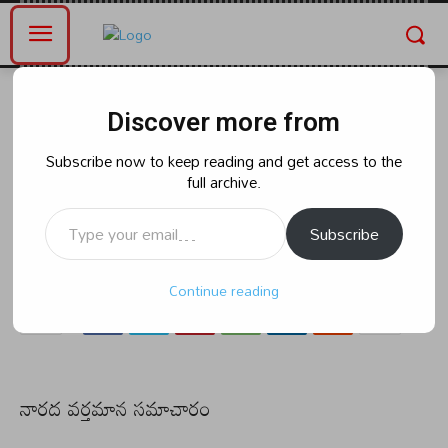
Home
ఆంధ్రప్రదేశ్
Discover more from
ఆంధ్రప్రదేశ్
క్రైమ్
అక్రమంగా గంజాయి రవాణా చేస్తున్న
Subscribe now to keep reading and get access to the
full archive.
ఇద్దరు వ్యక్తులు అరెస్ట్.
Type your email…
Subscribe
By
naradanews.in
Sunday, June 30, 2024 3:15 am
0
314
Continue reading
నారద వర్తమాన సమాచారం