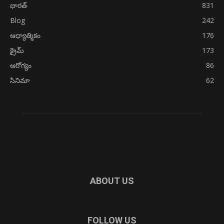
భారత్
831
Blog
242
ఆధ్యాత్మికం
176
క్రైమ్
173
ఆరోగ్యం
86
సినిమా
62
ABOUT US
FOLLOW US