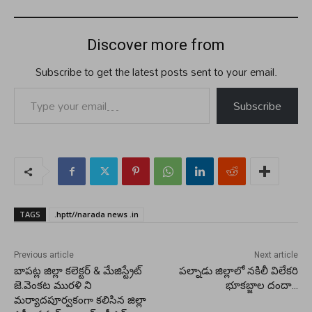
Discover more from
Subscribe to get the latest posts sent to your email.
Type your email…
Subscribe
TAGS
.hptt//narada news .in
Previous article
Next article
బాపట్ల జిల్లా కలెక్టర్ & మేజిస్ట్రేట్
పల్నాడు జిల్లాలో నకిలీ విలేకరి
జె.వెంకట మురళి ని
భూకబ్జాల దందా…
మర్యాదపూర్వకంగా కలిసిన జిల్లా