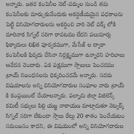
అన్నారు. ఇతర కంపెనీల నెట్-వర్కుల నుండి తమ
కంపెనీలకు మార్చుకునేందుకు ఆకర్షణీయమైన పధకాలను
పెట్టి వినియోగదారులను ఆకర్షించి వారి నెట్ వర్క్ లోకి
మారినాక సిగ్నల్ సరిగా రావటము లేదని పలుమార్లు
ఫిర్యాదులు లిఖిత పూర్వకముగా, మేసేజ్ ల ద్వారా
కంపెనీలకి ఫిర్యదు చేసినా నిర్లక్ష్యముగా ఉన్నారని హరిబాబు
ఆవేదన చెందారు. ఏక పక్షముగా స్లాబులు పెంచడము
ట్రాయ్ నిబంధనలను ధిక్కరించడమే అన్నారు. సదరు
విషయాలను అన్ని వినియోగదారుల సంఘాల వారు ట్రాయ్
కి కంప్లయింట్ చేయాలన్నారు. పల్నాడు జిల్లా విజిలెన్స్
కమిటీ సభ్యులు పిల్లి యజ్ఞ నారాయణ మాట్లాడుతూ నెట్వర్క్
సిగ్నల్ సరిగా లేకుండా స్లాబు రేట్లు 20 శాతం పెంచేయటం
సమంజసం కాదని, ఈ విషయంలో అన్ని వినియోగదారుల