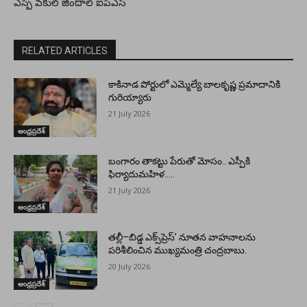
ఎస్పీ వకుల్ జిందాల్ ఐపీఎస్
RELATED ARTICLES
కాకినాడ పోర్టులో ఎమ్మెల్యే బాలకృష్ణ ప్రమాదానికి
గురియ్యారు
21 July 2026
ఆంధ్రప్రదేశ్
బంగారం తాకట్టు పేరుతో మోసం.. ఎస్పీకి
ఫిర్యాదుమహిళ…..
21 July 2026
ఆంధ్రప్రదేశ్
తల్లీ–బిడ్డ ఎక్స్‌ప్రెస్’ నూతన వాహనాలను
పరిశీలించిన ముఖ్యమంత్రి చంద్రబాబు.
20 July 2026
ఆంధ్రప్రదేశ్