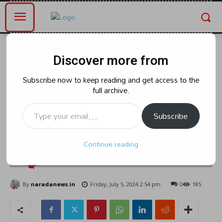
Home
ఆంధ్రప్రదేశ్
Discover more from
ఆంధ్రప్రదేశ్
నెట్వర్కు లేకుండా ధరలు పెంచడం
Subscribe now to keep reading and get access to the
full archive.
దారుణం : డా.చదలవాడ హరి బాబు,
Type your email…
సిసిఐ జాతీయ ఉపాధ్యక్షులు, పల్నాడు
Subscribe
జిల్లా విజిలెన్స్ కమిటి సభ్యులు – పిల్లి
Continue reading
యజ్ఞ నారాయణ
By
naradanews.in
Friday, July 5, 2024 2:54 pm
0
185