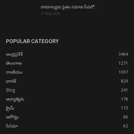
సామాన్యుడు సైతం సమాజ సేవలో….
27 May 2024
POPULAR CATEGORY
ఆంధ్రప్రదేశ్
3464
తెలంగాణ
1271
రాజకీయం
1097
భారత్
829
Blog
241
ఆధ్యాత్మికం
176
క్రైమ్
173
ఆరోగ్యం
86
సినిమా
62