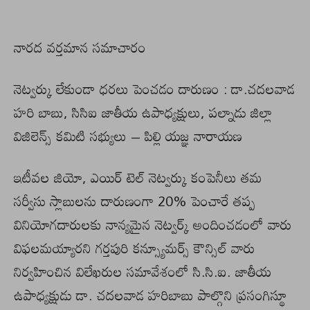
నారద వర్తమాన సమాచారం
నెట్వర్కు లేకుండా ధరలు పెంచడం దారుణం : డా.చదలవాడ
హరి బాబు, సిసిఐ జాతీయ ఉపాధ్యక్షులు, పల్నాడు జిల్లా
విజిలెన్స్ కమిటి సభ్యులు – పిల్లి యజ్ఞ నారాయణ
ఇటీవల జియో, ఎయిర్ టెల్ నెట్వర్కు కంపెనీలు తమ
సర్వీసు స్లాబులను దారుణంగా 20% పెంచారే తప్ప
వినియోగదారులకు నాన్యమైన నెట్వర్క్ అందించడంలో వారు
విఫలమయ్యారని గర్తపురి కన్స్యూమర్స్ కౌన్సిల్ వారు
నిర్వహించిన విలేఖరుల సమావేశంలో సి.సి.ఐ. జాతీయ
ఉపాధ్యక్షుడు డా. చదలవాడ హరిబాబు పాల్గొని ప్రసంగిస్థూ