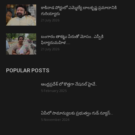
కాకినాడ పోర్టులో ఎమ్మెల్యే బాలకృష్ణ ప్రమాదానికి
గురియ్యారు
21 July 2026
బంగారం తాకట్టు పేరుతో మోసం.. ఎస్పీకి
ఫిర్యాదుమహిళ…..
21 July 2026
POPULAR POSTS
ఆంధ్రప్రదేశ్ లో కొత్తగా నేషనల్ హైవే..
5 February 2025
ఏపీలో సామాన్యులకు ప్రభుత్వం గుడ్ న్యూస్…
5 November 2024