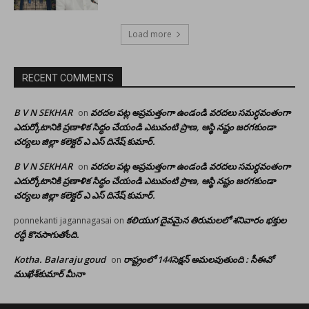
Load more
RECENT COMMENTS
B V N SEKHAR
వరదల పట్ల అప్రమత్తంగా ఉండండి వరదలు సమర్ధవంతంగా
on
ఎదుర్కోటానికి ప్రణాళిక సిద్ధం చేయండి ఎటువంటి ప్రాణ, ఆస్థి నష్టం జరగకుండా
చర్యలు జిల్లా కలెక్టర్ ఎ ఎస్ దినేష్ కుమార్.
B V N SEKHAR
వరదల పట్ల అప్రమత్తంగా ఉండండి వరదలు సమర్ధవంతంగా
on
ఎదుర్కోటానికి ప్రణాళిక సిద్ధం చేయండి ఎటువంటి ప్రాణ, ఆస్థి నష్టం జరగకుండా
చర్యలు జిల్లా కలెక్టర్ ఎ ఎస్ దినేష్ కుమార్.
కలియుగ దైవమైన తిరుమలలో శనివారం భక్తుల
ponnekanti jagannagasai
on
రద్దీ కొనసాగుతోంది.
Kotha. Balaraju goud
రాష్ట్రంలో 144సెక్షన్ అమలవుతుంది : సీఈవో
on
ముఖేశ్‌కుమార్‌ మీనా