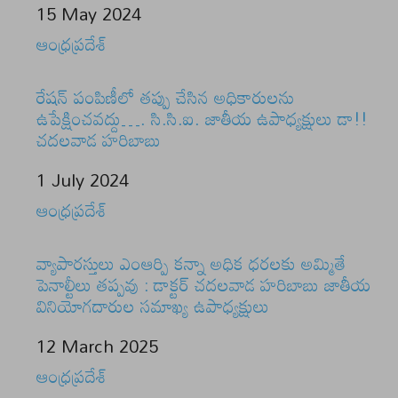
Date
15 May 2024
In relation to
ఆంధ్రప్రదేశ్
రేషన్ పంపిణీలో తప్పు చేసిన అధికారులను
ఉపేక్షించవద్దు…. సి.సి.ఐ. జాతీయ ఉపాధ్యక్షులు డా!!
చదలవాడ హరిబాబు
Date
1 July 2024
In relation to
ఆంధ్రప్రదేశ్
వ్యాపారస్తులు ఎంఆర్పి కన్నా అధిక ధరలకు అమ్మితే
పెనాల్టీలు తప్పవు : డాక్టర్ చదలవాడ హరిబాబు జాతీయ
వినియోగదారుల సమాఖ్య ఉపాధ్యక్షులు
Date
12 March 2025
In relation to
ఆంధ్రప్రదేశ్