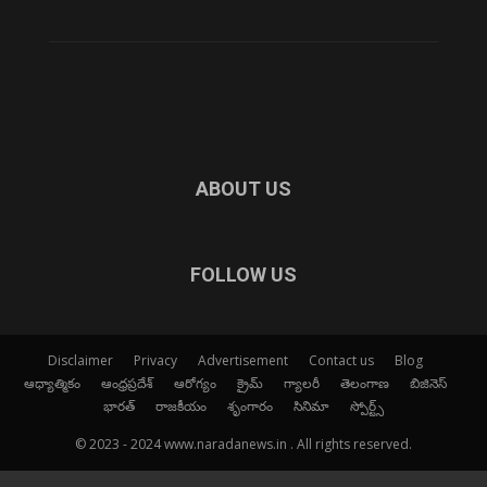
ABOUT US
FOLLOW US
Disclaimer
Privacy
Advertisement
Contact us
Blog
ఆధ్యాత్మికం
ఆంధ్రప్రదేశ్
ఆరోగ్యం
క్రైమ్
గ్యాలరీ
తెలంగాణ
బిజినెస్
భారత్
రాజకీయం
శృంగారం
సినిమా
స్పోర్ట్స్
© 2023 - 2024 www.naradanews.in . All rights reserved.