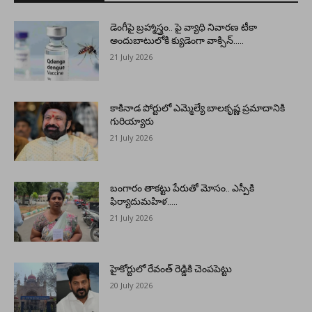
డెంగీపై బ్రహ్మాస్త్రం.. పై వ్యాధి నివారణ టీకా
అందుబాటులోకి క్యుడెంగా వాక్సిన్…..
21 July 2026
కాకినాడ పోర్టులో ఎమ్మెల్యే బాలకృష్ణ ప్రమాదానికి
గురియ్యారు
21 July 2026
బంగారం తాకట్టు పేరుతో మోసం.. ఎస్పీకి
ఫిర్యాదుమహిళ…..
21 July 2026
హైకోర్టులో రేవంత్ రెడ్డికి చెంపపెట్టు
20 July 2026