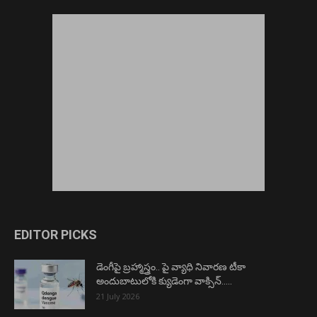
EDITOR PICKS
డెంగీపై బ్రహ్మాస్త్రం.. పై వ్యాధి నివారణ టీకా
అందుబాటులోకి క్యుడెంగా వాక్సిన్…..
21 July 2026