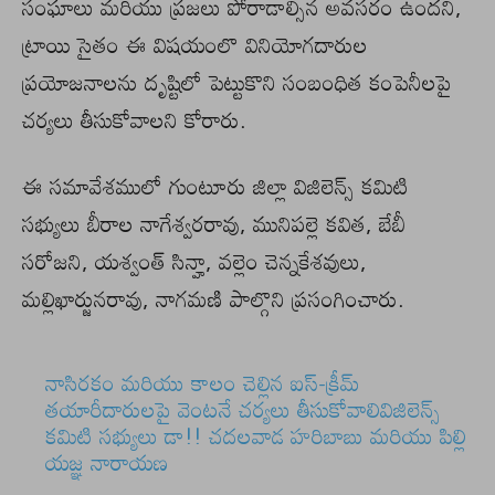
సంఘాలు మరియు ప్రజలు పోరాడాల్సిన అవసరం ఉందని,
ట్రాయి సైతం ఈ విషయంలొ వినియోగదారుల
ప్రయోజనాలను దృష్టిలో పెట్టుకొని సంబంధిత కంపెనీలపై
చర్యలు తీసుకోవాలని కోరారు.
ఈ సమావేశములో గుంటూరు జిల్లా విజిలెన్స్ కమిటి
సభ్యులు బీరాల నాగేశ్వరరావు, మునిపల్లె కవిత, బేబీ
సరోజని, యశ్వంత్ సిన్హా, వల్లెం చెన్నకేశవులు,
మల్లిఖార్జునరావు, నాగమణి పాల్గొని ప్రసంగించారు.
నాసిరకం మరియు కాలం చెల్లిన ఐస్-క్రీమ్
తయారీదారులపై వెంటనే చర్యలు తీసుకోవాలివిజిలెన్స్
కమిటి సభ్యులు డా!! చదలవాడ హరిబాబు మరియు పిల్లి
యజ్ఞ నారాయణ