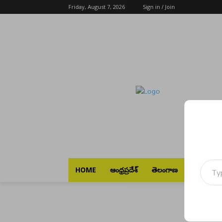
Friday, August 7, 2026
Sign in / Join
Type your emai
HOME
ఆంధ్రప్రదేశ్
తెలంగాణ
భారత్