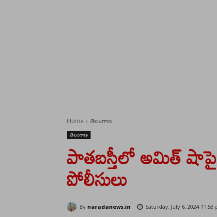
Home
తెలంగాణ
తెలంగాణ
పాతబస్తీలో అమిత్ షాప
పోలీసులు
By
naradanews.in
Saturday, July 6, 2024 11:53