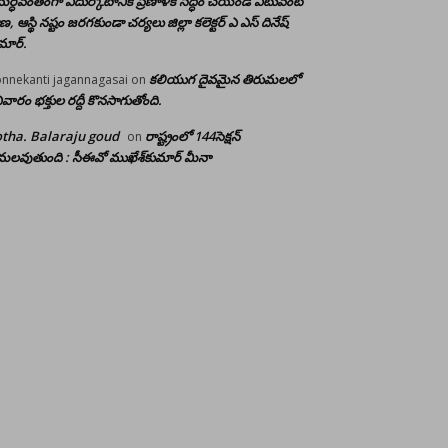
ర్ధవంతంగా ఎదుర్కోటానికి ప్రణాళిక సిద్ధం చేయండి ఎటువంటి
రాణ, ఆస్థి నష్టం జరగకుండా చర్యలు జిల్లా కలెక్టర్ ఎ ఎస్ దినేష్
మార్.
కలియుగ దైవమైన తిరుమలలో
nnekanti jagannagasai
on
ివారం భక్తుల రద్దీ కొనసాగుతోంది.
tha. Balaraju goud
రాష్ట్రంలో 144సెక్షన్
on
లవుతుంది : సీఈవో ముఖేశ్‌కుమార్‌ మీనా