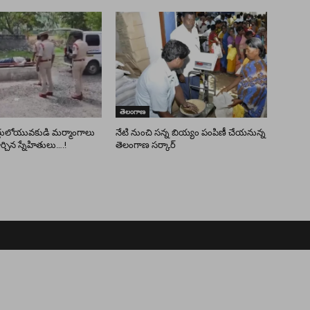
తెలంగాణ
తులోయువకుడి మర్మాంగాలు
నేటి నుంచి సన్న బియ్యం పంపిణీ చేయనున్న
చిన స్నేహితులు….!
తెలంగాణ సర్కార్