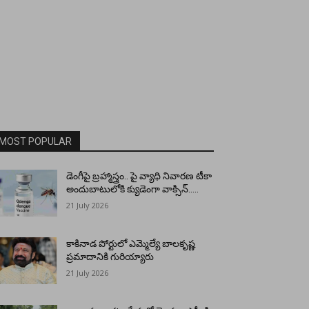
MOST POPULAR
డెంగీపై బ్రహ్మాస్త్రం.. పై వ్యాధి నివారణ టీకా
అందుబాటులోకి క్యుడెంగా వాక్సిన్…..
21 July 2026
కాకినాడ పోర్టులో ఎమ్మెల్యే బాలకృష్ణ
ప్రమాదానికి గురియ్యారు
21 July 2026