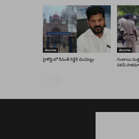
తెలంగాణ
తెలంగాణ
హైకోర్టులో రేవంత్ రెడ్డికి చెంపపెట్టు
గంజాయి మత్
నలిపి హతమార్