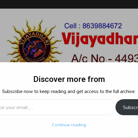
Discover more from
Subscribe now to keep reading and get access to the full archive.
l…
Subscr
రాజకీయం
క్రైమ్
స్పోర్ట్స్
సినిమా
ఆధ్యాత్మికం
బిజినెస్
శృ
Continue reading