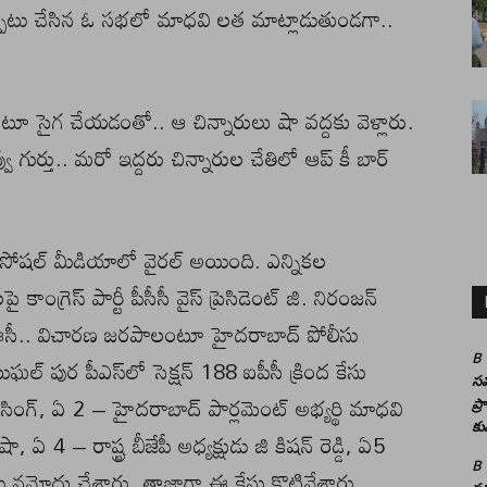
్పాటు చేసిన ఓ సభలో మాధవి లత మాట్లాడుతుండగా..
ూ సైగ చేయడంతో.. ఆ చిన్నారులు షా వద్దకు వెళ్లారు.
వు గుర్తు.. మరో ఇద్దరు చిన్నారుల చేతిలో ఆప్ కీ బార్
ోషల్ మీడియాలో వైరల్ అయింది. ఎన్నికల
్రెస్ పార్టీ పీసీసీ వైస్ ప్రెసిడెంట్ జి. నిరంజన్
చిన ఈసీ.. విచారణ జరపాలంటూ హైదరాబాద్ పోలీసు
B
ఘల్ పుర పీఎస్‌లో సెక్షన్ 188 ఐపీసీ క్రింద కేసు
సమ
ంగ్, ఏ 2 – హైదరాబాద్ పార్లమెంట్ అభ్యర్థి మాధవి
ప్
కు
 4 – రాష్ట్ర బీజేపీ అధ్యక్షుడు జి కిషన్ రెడ్డి, ఏ5
B
ేసు నమోదు చేశారు. తాజాగా ఈ కేసు కొట్టివేశారు.