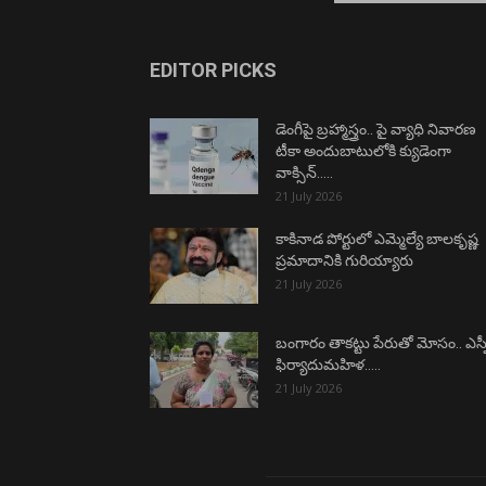
EDITOR PICKS
డెంగీపై బ్రహ్మాస్త్రం.. పై వ్యాధి నివారణ
టీకా అందుబాటులోకి క్యుడెంగా
వాక్సిన్…..
21 July 2026
కాకినాడ పోర్టులో ఎమ్మెల్యే బాలకృష్ణ
ప్రమాదానికి గురియ్యారు
21 July 2026
బంగారం తాకట్టు పేరుతో మోసం.. ఎస్ప
ఫిర్యాదుమహిళ…..
21 July 2026