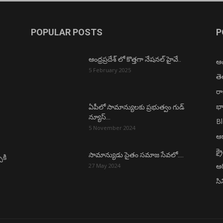
POPULAR POSTS
P
ఆంధ్రప్రదేశ్ లో కొత్తగా నేషనల్ హైవే..
ఆంధ
5 February 2025
త
ర
భా
ఏపీలో సామాన్యులకు ప్రభుత్వం గుడ్
న్యూస్…
B
5 November 2024
ఆధ
క్ర
సామాన్యుడు సైతం సమాజ సేవలో….
ీకి
ఆర
27 May 2024
సి