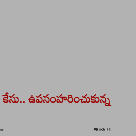
ై కేసు.. ఉపసంహరించుకున్న
 pm
0
85