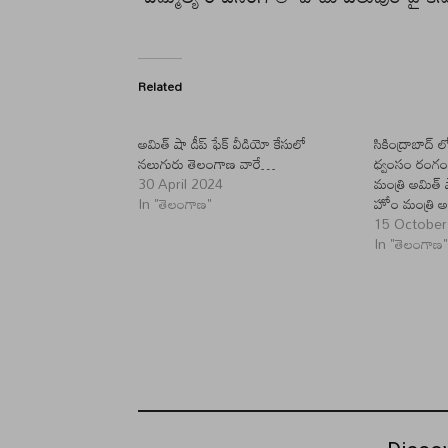
Related
అమిత్ షా డీప్‌ ఫేక్ వీడియో కేసులో
సికింద్రాబాద్ 
నలుగురు తెలంగాణ వారే…
ధ్వంసం రంగంల
30 April 2024
మంత్రి అమిత్ 
In "తెలంగాణ"
హోం మంత్రి అ
15 October
In "తెలంగాణ