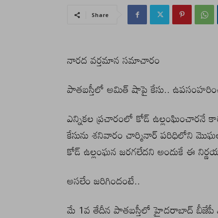
Share
నారద వర్తమాన సమాచారం
పాతబస్తీలో అమిత్ షాపై కేసు.. ఉపసంహరించ
ఎన్నికల ప్రచారంలో కోడ్ ఉల్లంఘించారనే 
కేసును శనివారం చార్మినార్ పరిధిలోని మొ
కోడ్ ఉల్లంఘన జరగలేదని అందుకే ఈ నిర్ణయం 
అసలేం జరిగిందంటే..
మే 1వ తేదీన పాతబస్తీలో హైదరాబాద్ బీజేపీ