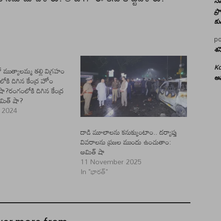
సమ
ప్
కు
po
శన
Ko
లో ముత్యాలమ్మ తల్లి విగ్రహం
అమ
ోకి దిగిన కేంద్ర హోం
షా?రంగంలోకి దిగిన కేంద్ర
మిత్ షా?
 2024
"
దాడి మూలాలను కనుక్కుంటాం.. దర్యాప్తు
వివరాలను ప్ర‌జ‌ల ముందు ఉంచుతాం:
అమిత్ షా
11 November 2025
In "భారత్"