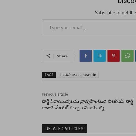
Disco
Subscribe to get the
Type your email…
Share
TAGS
.hptt//narada news .in
Previous article
పార్టీ ఫిరాయింపులను ప్రోత్సహించింది బిఆర్ఎస్ పార్టీ
కాదా?: మేయర్ గద్వాల విజయలక్ష్మి
RELATED ARTICLES