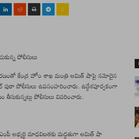
ుకున్న పోలీసులు
కారణంతో కేంద్ర హోం శాఖ మంత్రి అమిత్ షాపై నమోదైన
ఘల్ పురా పోలీసులు ఉపసంహరించారు. ఉద్దేశపూర్వకంగా
తీసుకున్నట్లు పోలీసులు వివరించారు.
 ఎంపీ అభ్యర్థి మాధవిలతకు మద్దతుగా అమిత్ షా