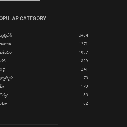
OPULAR CATEGORY
్రప్రదేశ్
3464
ెలంగాణ
1271
ాజకీయం
1097
రత్
829
log
241
్యాత్మికం
176
ైమ్
173
ోగ్యం
86
నిమా
62