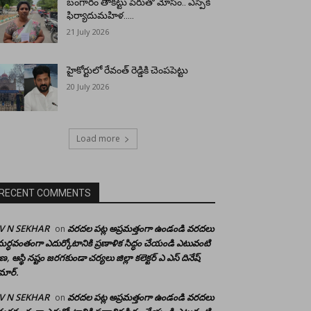
బంగారం తాకట్టు పేరుతో మోసం.. ఎస్పీకి
ఫిర్యాదుమహిళ…..
21 July 2026
హైకోర్టులో రేవంత్ రెడ్డికి చెంపపెట్టు
20 July 2026
Load more
RECENT COMMENTS
 V N SEKHAR
వరదల పట్ల అప్రమత్తంగా ఉండండి వరదలు
on
ర్ధవంతంగా ఎదుర్కోటానికి ప్రణాళిక సిద్ధం చేయండి ఎటువంటి
రాణ, ఆస్థి నష్టం జరగకుండా చర్యలు జిల్లా కలెక్టర్ ఎ ఎస్ దినేష్
మార్.
 V N SEKHAR
వరదల పట్ల అప్రమత్తంగా ఉండండి వరదలు
on