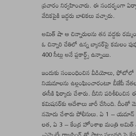
ప్రచారం నిర్వహించారు. ఈ సందర్భంగా ఏర
వేదికపైకి ఇద్దరు బాలికలు వచ్చారు.
అమిత్ షా ఆ చిన్నారులను తన వద్దకు రమ్మంట
ఓ చిన్నారి చేతిలో ఉన్న బ్యానర్‌పై కమలం పువ్
400 సీట్లు అనే ప్లకార్డ్స్ ఉన్నాయి.
ఇందుకు సంబంధించిన వీడియోలు, ఫోటోలో స
నియమాలను ఉల్లంఘించారంటూ బీజేపీ నేతలపై కాంగ
ఈసీకి ఫిర్యాదు చేశారు. దీనిని పరిశీలిం
కమిషనర్‌కు ఆదేశాలు జారీ చేసింది. దీంతో మొ
నమోదు చేశారు పోలీసులు. ఏ 1 – యమాన్ సి
లత, ఏ 3 – కేంద్ర హోంశాఖ మంత్రి అమిత్ షా, ఏ
-ఎమ్మెల్యే రాజసింగ్ తో పాటు పలువురి పై క