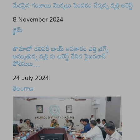
మేడపైన గంజాయి మొక్కలు పెంపకం చేస్తున్న వ్యక్తి అరెస్ట్
Date
8 November 2024
In relation to
క్రైమ్
జొమాటో డెలివరీ బాయ్ అవతారం ఎత్తి డ్రగ్స్
అమ్ముతున్న వ్యక్తి ను అరెస్ట్ చేసిన సైబరబాద్
పోలీసులు…
Date
24 July 2024
In relation to
తెలంగాణ