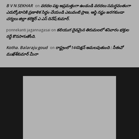
B V N SEKHAR
వరదల పట్ల అప్రమత్తంగా ఉండండి వరదలు సమర్ధవంతంగా
on
ఎదుర్కోటానికి ప్రణాళిక సిద్ధం చేయండి ఎటువంటి ప్రాణ, ఆస్థి నష్టం జరగకుండా
చర్యలు జిల్లా కలెక్టర్ ఎ ఎస్ దినేష్ కుమార్.
కలియుగ దైవమైన తిరుమలలో శనివారం భక్తుల
ponnekanti jagannagasai
on
రద్దీ కొనసాగుతోంది.
Kotha. Balaraju goud
రాష్ట్రంలో 144సెక్షన్ అమలవుతుంది : సీఈవో
on
ముఖేశ్‌కుమార్‌ మీనా