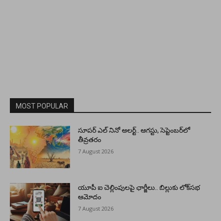
MOST POPULAR
సూపర్ ఎల్ నినో అలర్ట్.. ఆగస్టు, సెప్టెంబర్‌లో
తీవ్రతరం
7 August 2026
యూపీ ఐ చెల్లింపులపై ఛార్జీలు.. బిల్లుకు లోక్‌సభ
ఆమోదం
7 August 2026