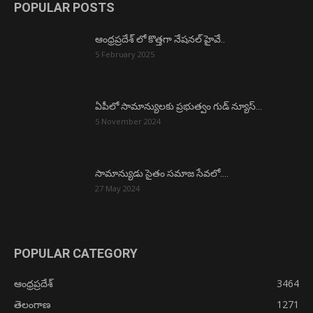
POPULAR POSTS
ఆంధ్రప్రదేశ్ లో కొత్తగా నేషనల్ హైవే..
5 February 2025
ఏపీలో సామాన్యులకు ప్రభుత్వం గుడ్ న్యూస్…
5 November 2024
సామాన్యుడు సైతం సమాజ సేవలో….
27 May 2024
POPULAR CATEGORY
ఆంధ్రప్రదేశ్
3464
తెలంగాణ
1271