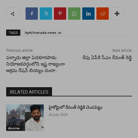
TAGS
.hptt//narada news .in
Previous article
Next article
పల్నాడు జిల్లా పెదకూరపాడు
రేపు ఏపీకి సీఎం రేవంత్ రెడ్డి
నియోజకవర్గంలోని ఇష్ట రాజ్యంగా
అక్రమ రేషన్ బియ్యం దందా..
RELATED ARTICLES
హైకోర్టులో రేవంత్ రెడ్డికి చెంపపెట్టు
20 July 2026
తెలంగాణ