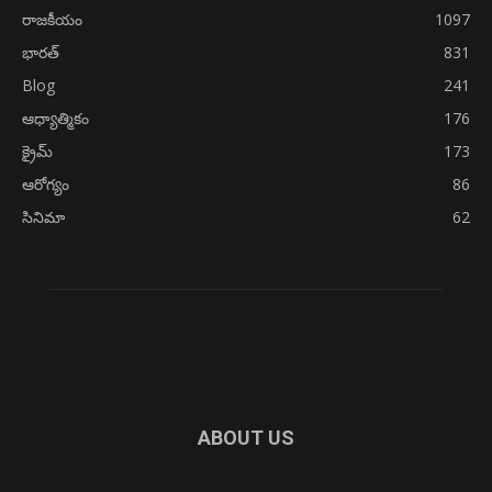
రాజకీయం
1097
భారత్
831
Blog
241
ఆధ్యాత్మికం
176
క్రైమ్
173
ఆరోగ్యం
86
సినిమా
62
ABOUT US