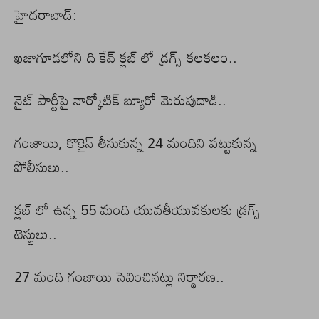
హైదరాబాద్:
ఖజాగూడలోని ది కేవ్ క్లబ్ లో డ్రగ్స్ కలకలం..
నైట్ పార్టీపై నార్కోటిక్ బ్యూరో మెరుపుదాడి..
గంజాయి, కొకైన్ తీసుకున్న 24 మందిని పట్టుకున్న
పోలీసులు..
క్లబ్ లో ఉన్న 55 మంది యువతీయువకులకు డ్రగ్స్
టెస్టులు..
27 మంది గంజాయి సెవించినట్లు నిర్థారణ..