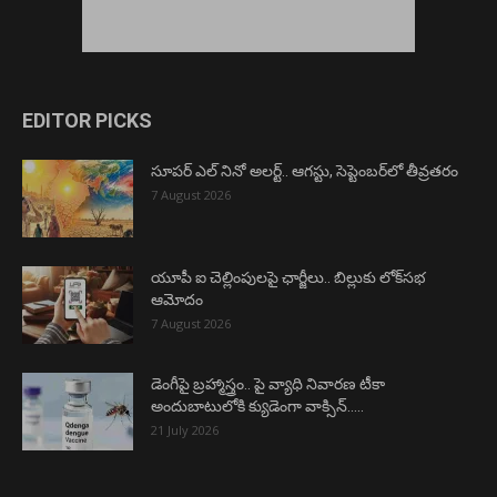
EDITOR PICKS
సూపర్ ఎల్ నినో అలర్ట్.. ఆగస్టు, సెప్టెంబర్‌లో తీవ్రతరం
7 August 2026
యూపీ ఐ చెల్లింపులపై ఛార్జీలు.. బిల్లుకు లోక్‌సభ
ఆమోదం
7 August 2026
డెంగీపై బ్రహ్మాస్త్రం.. పై వ్యాధి నివారణ టీకా
అందుబాటులోకి క్యుడెంగా వాక్సిన్…..
21 July 2026