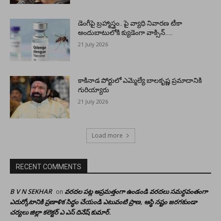
డెంగీపై బ్రహ్మాస్త్రం.. పై వ్యాధి నివారణ టీకా
అందుబాటులోకి క్యుడెంగా వాక్సిన్…..
21 July 2026
కాకినాడ పోర్టులో ఎమ్మెల్యే బాలకృష్ణ ప్రమాదానికి
గురియ్యారు
21 July 2026
Load more
RECENT COMMENTS
B V N SEKHAR
వరదల పట్ల అప్రమత్తంగా ఉండండి వరదలు సమర్ధవంతంగా
on
ఎదుర్కోటానికి ప్రణాళిక సిద్ధం చేయండి ఎటువంటి ప్రాణ, ఆస్థి నష్టం జరగకుండా
చర్యలు జిల్లా కలెక్టర్ ఎ ఎస్ దినేష్ కుమార్.