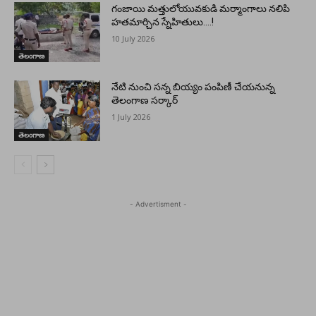
గంజాయి మత్తులోయువకుడి మర్మాంగాలు నలిపి
హతమార్చిన స్నేహితులు….!
10 July 2026
తెలంగాణ
నేటి నుంచి సన్న బియ్యం పంపిణీ చేయనున్న
తెలంగాణ సర్కార్
1 July 2026
తెలంగాణ
- Advertisment -