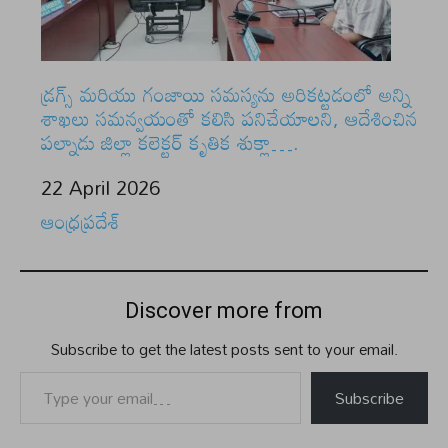
డ్రగ్స్ మరియు గంజాయి సమస్యను అరికట్టడంలో అన్ని
శాఖలు సమన్వయంతో కలిసి పనిచేయాలని, ఆదేశించిన
పల్నాడు జిల్లా కలెక్టర్ కృతిక శుక్లా….
Date
22 April 2026
In relation to
ఆంధ్రప్రదేశ్
Discover more from
Subscribe to get the latest posts sent to your email.
Type your email…
Subscribe