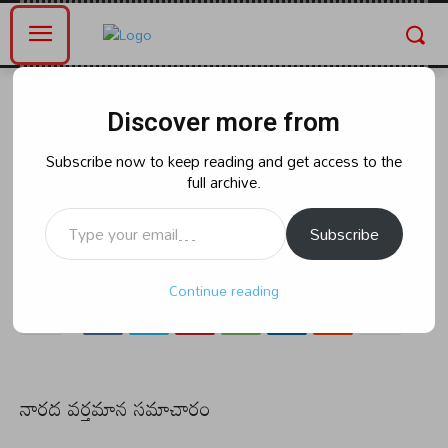
Home
తెలంగాణ
Discover more from
తెలంగాణ
ఖజాగూడలోని ది కేవ్ క్లబ్ లో డ్రగ్స్
Subscribe now to keep reading and get access to the
full archive.
కలకలం..
Type your email…
Subscribe
By
naradanews.in
Sunday, July 7, 2024 12:06 pm
0
53
Continue reading
నారద వర్తమాన సమాచారం