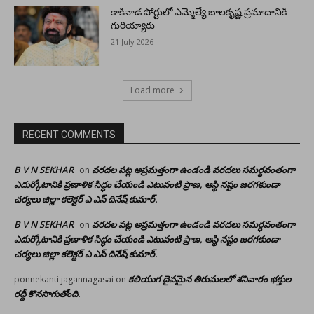
కాకినాడ పోర్టులో ఎమ్మెల్యే బాలకృష్ణ ప్రమాదానికి
గురియ్యారు
21 July 2026
Load more
RECENT COMMENTS
B V N SEKHAR
వరదల పట్ల అప్రమత్తంగా ఉండండి వరదలు సమర్ధవంతంగా
on
ఎదుర్కోటానికి ప్రణాళిక సిద్ధం చేయండి ఎటువంటి ప్రాణ, ఆస్థి నష్టం జరగకుండా
చర్యలు జిల్లా కలెక్టర్ ఎ ఎస్ దినేష్ కుమార్.
B V N SEKHAR
వరదల పట్ల అప్రమత్తంగా ఉండండి వరదలు సమర్ధవంతంగా
on
ఎదుర్కోటానికి ప్రణాళిక సిద్ధం చేయండి ఎటువంటి ప్రాణ, ఆస్థి నష్టం జరగకుండా
చర్యలు జిల్లా కలెక్టర్ ఎ ఎస్ దినేష్ కుమార్.
కలియుగ దైవమైన తిరుమలలో శనివారం భక్తుల
ponnekanti jagannagasai
on
రద్దీ కొనసాగుతోంది.