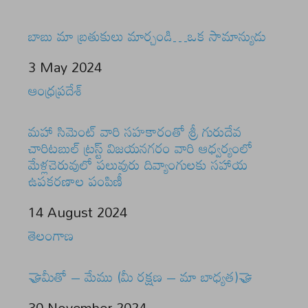
బాబు మా బ్రతుకులు మార్చండి…ఒక సామాన్యుడు
Date
3 May 2024
In relation to
ఆంధ్రప్రదేశ్
మహా సిమెంట్ వారి సహకారంతో శ్రీ గురుదేవ
చారిటబుల్ ట్రస్ట్ విజయనగరం వారి ఆధ్వర్యంలో
మేళ్లచెరువులో పలువురు దివ్యాంగులకు సహాయ
ఉపకరణాల పంపిణీ
Date
14 August 2024
In relation to
తెలంగాణ
🤝మీతో – మేము (మీ రక్షణ – మా బాధ్యత)🤝
Date
30 November 2024