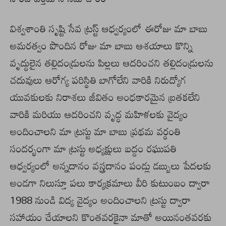
విశ్వశాంతి సృష్టి సేవ ట్రస్ట్ ఆధ్వర్యంలో ఈరోజు మా బాబు
అమరత్వం పొందిన రోజు మా బాబు ఆశయాలు కొన్ని
వృద్ధులైన తల్లిదండ్రులను పిల్లలు ఆదరించని తల్లిదండ్రులను
చదువులు ఆరోగ్య పరిస్థితి బాగోలేని వారికి నిరుద్యోగ
యువకులకు నిరాశలు జీవితం అంధకారమైన బ్రతకలేని
వారికి మరియు ఆదరించని వృద్ధ మహిళలకు వైద్యం
అందించాలని మా ట్రస్టు మా బాబు ప్రథమ వర్ధంతి
సందర్భంగా మా ట్రస్టు అధ్యక్షులు బద్దం రఘుపతి
ఆధ్వర్యంలో అన్నదానం వస్త్రదానం పండ్లు డబ్బులు పేదలకు
అండగా నిలుస్తూ పలు కార్యక్రమాలు వీరి కుటుంబం ద్వారా
1988 నుండి విద్య వైద్యం అందించాలని ట్రస్టు ద్వారా
సహాయం చేయాలని కొంతవరకైనా మాతో అయినంతవరకు