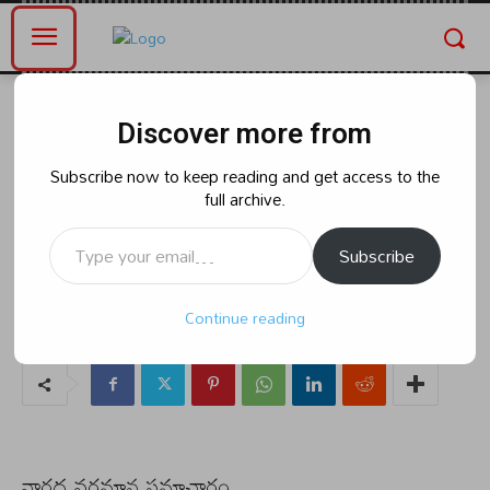
Home
తెలంగాణ
Discover more from
తెలంగాణ
విశ్వశాంతి సృష్టి సేవ ట్రస్ట్ ఆధ్వర్యంలో
Subscribe now to keep reading and get access to the
full archive.
అనాదలకు అన్నదానం వస్త్రదానం పండ్లు
Type your email…
పంపిణి.
Subscribe
Continue reading
By
naradanews.in
Friday, July 26, 2024 3:44 am
0
85
నారద వర్తమాన సమాచారం