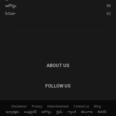
ఆరోగ్యం
86
సినిమా
62
ABOUT US
FOLLOW US
Disclaimer
Privacy
Advertisement
Contact us
Blog
ఆధ్యాత్మికం
ఆంధ్రప్రదేశ్
ఆరోగ్యం
క్రైమ్
గ్యాలరీ
తెలంగాణ
బిజినెస్