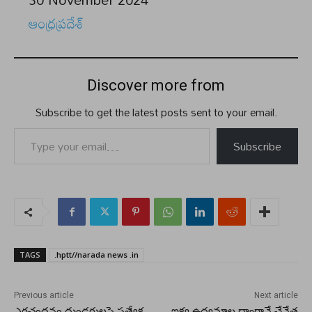
In relation to
ఆంధ్రప్రదేశ్
Discover more from
Subscribe to get the latest posts sent to your email.
Type your email…
Subscribe
TAGS
.hptt//narada news .in
Previous article
Next article
ఎర్రచందనం దుండగులపై ప్రత్యేక
ఐక్య ఉద్యమాల ద్వారానే చేనేత