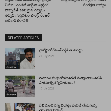
నిఘా : ఎంతటి వారైనా స్మగ్గింగ్
పరిరక్షణ సాధ్యం
పాల్పడితే కఠినమైన చర్యలు
తప్పవు సిద్ధవటం ఫారెస్ట్ రేంజర్
అధికారి కళావతి
RELATED ARTICLES
హైకోర్టులో రేవంత్ రెడ్డికి చెంపపెట్టు
20 July 2026
తెలంగాణ
గంజాయి మత్తులోయువకుడి మర్మాంగాలు నలిపి
హతమార్చిన స్నేహితులు….!
10 July 2026
తెలంగాణ
నేటి నుంచి సన్న బియ్యం పంపిణీ చేయనున్న
తెలంగాణ సర్కార్