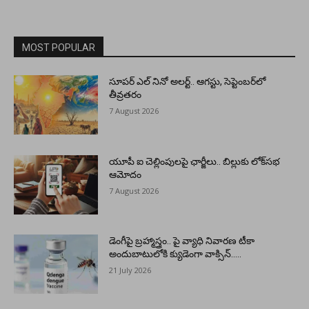
MOST POPULAR
సూపర్ ఎల్ నినో అలర్ట్.. ఆగస్టు, సెప్టెంబర్‌లో
తీవ్రతరం
7 August 2026
యూపీ ఐ చెల్లింపులపై ఛార్జీలు.. బిల్లుకు లోక్‌సభ
ఆమోదం
7 August 2026
డెంగీపై బ్రహ్మాస్త్రం.. పై వ్యాధి నివారణ టీకా
అందుబాటులోకి క్యుడెంగా వాక్సిన్…..
21 July 2026