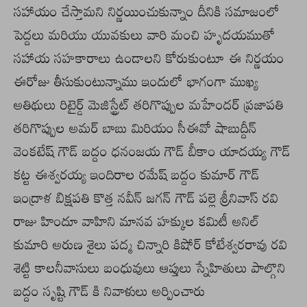
సహాయం చేస్తామని నిర్ణయించుకున్నాం దీనికి సమాజంలో
పెద్దలు మరియు యువకులు వారి మంచి హృదయముతో
సహాయ సహకారాలు ఉండాలని కోరుకుంటూ ఈ నిర్ణయం
ఈరోజు తీసుకుంటున్నాము ఇందులో భాగంగా ముఖ్య
అతిథులు రిటైర్డ్ మెజిస్ట్రేట్ తరిగొప్పుల మహేందర్ ప్రజాపతి
తరిగొప్పుల అమర్ బాబు మిరియం సీఈవో షాబుద్దీన్
వెంకటేష్ గౌడ్ బద్దం ధనంజయ గౌడ్ బీకాం యాదయ్య గౌడ్
కట్ట ఈశ్వరయ్య ఇందిరాల రమేష్ బద్దం కుమార్ గౌడ్
ఇంద్రాళ బిక్షపతి కొత్త నవీన్ జగన్ గౌడ్ పల్లె శ్రీనివాస్ రవి
రాజు హిందూ వాహిని మానవ హక్కుల కమిటీ అనిల్
కుమారి అరుణ శైలు పద్మ చిన్నారి కిషోర్ కోటేశ్వరరావు రవి
శెట్టి కాలనీవాసులు బంధువులు ఆప్తులు స్నేహితులు పాల్గొని
బద్దం సృష్టి గౌడ్ కి నివాళులు అర్పించారు