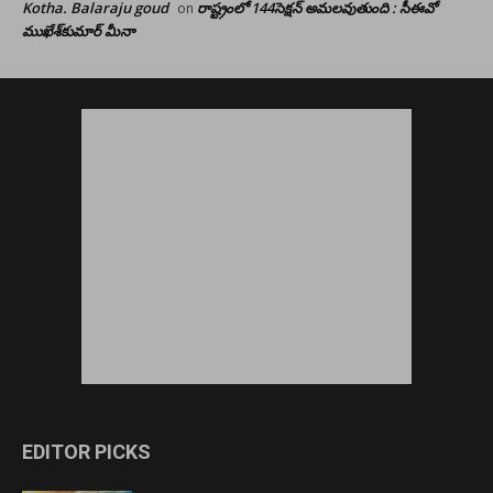
Kotha. Balaraju goud
రాష్ట్రంలో 144సెక్షన్ అమలవుతుంది : సీఈవో
on
ముఖేశ్‌కుమార్‌ మీనా
EDITOR PICKS