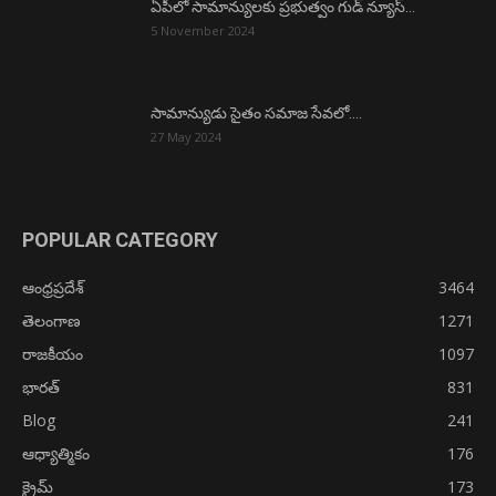
ఏపీలో సామాన్యులకు ప్రభుత్వం గుడ్ న్యూస్…
5 November 2024
సామాన్యుడు సైతం సమాజ సేవలో….
27 May 2024
POPULAR CATEGORY
ఆంధ్రప్రదేశ్
3464
తెలంగాణ
1271
రాజకీయం
1097
భారత్
831
Blog
241
ఆధ్యాత్మికం
176
క్రైమ్
173