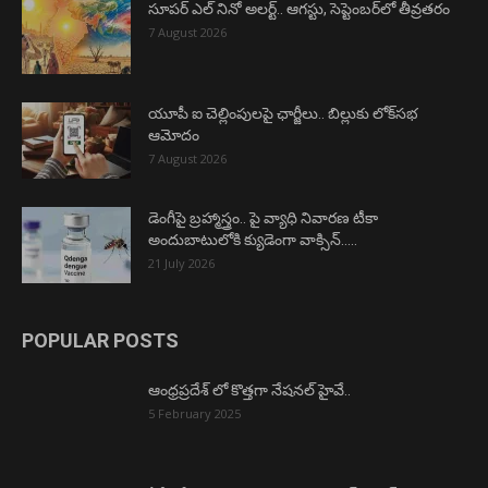
సూపర్ ఎల్ నినో అలర్ట్.. ఆగస్టు, సెప్టెంబర్‌లో తీవ్రతరం
7 August 2026
యూపీ ఐ చెల్లింపులపై ఛార్జీలు.. బిల్లుకు లోక్‌సభ
ఆమోదం
7 August 2026
డెంగీపై బ్రహ్మాస్త్రం.. పై వ్యాధి నివారణ టీకా
అందుబాటులోకి క్యుడెంగా వాక్సిన్…..
21 July 2026
POPULAR POSTS
ఆంధ్రప్రదేశ్ లో కొత్తగా నేషనల్ హైవే..
5 February 2025