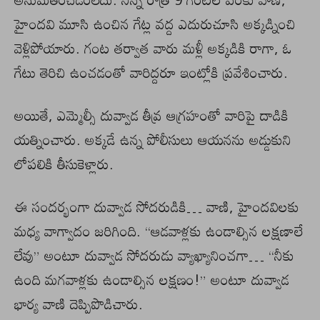
హైందవి మూసి ఉంచిన గేట్ల వద్ద ఎదురుచూసి అక్కడ్నించి
వెళ్లిపోయారు. గంట తర్వాత వారు మళ్లీ అక్కడికి రాగా, ఓ
గేటు తెరిచి ఉంచడంతో వారిద్దరూ ఇంట్లోకి ప్రవేశించారు.
అయితే, ఎమ్మెల్సీ దువ్వాడ తీవ్ర ఆగ్రహంతో వారిపై దాడికి
యత్నించారు. అక్కడే ఉన్న పోలీసులు ఆయనను అడ్డుకుని
లోపలికి తీసుకెళ్లారు.
ఈ సందర్భంగా దువ్వాడ సోదరుడికి… వాణి, హైందవిలకు
మధ్య వాగ్వాదం జరిగింది. “ఆడవాళ్లకు ఉండాల్సిన లక్షణాలే
లేవు” అంటూ దువ్వాడ సోదరుడు వ్యాఖ్యానించగా… “నీకు
ఉంది మగవాళ్లకు ఉండాల్సిన లక్షణం!” అంటూ దువ్వాడ
భార్య వాణి దెప్పిపొడిచారు.