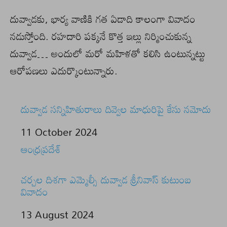
దువ్వాడకు, భార్య వాణికి గత ఏడాది కాలంగా వివాదం
నడుస్తోంది. రహదారి పక్కనే కొత్త ఇల్లు నిర్మించుకున్న
దువ్వాడ… అందులో మరో మహిళతో కలిసి ఉంటున్నట్టు
ఆరోపణలు ఎదుర్కొంటున్నారు.
దువ్వాడ సన్నిహితురాలు దివ్వెల మాధురిపై కేసు నమోదు
Date
11 October 2024
In relation to
ఆంధ్రప్రదేశ్
చర్చల దిశగా ఎమ్మెల్సీ దువ్వాడ శ్రీనివాస్ కుటుంబ
వివాదం
Date
13 August 2024