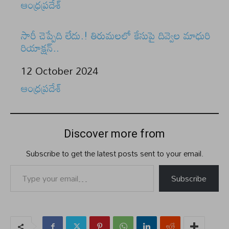
In relation to
ఆంధ్రప్రదేశ్
సారీ చెప్పేది లేదు.! తిరుమలలో కేసుపై దివ్వెల మాధురి
రియాక్షన్..
Date
12 October 2024
In relation to
ఆంధ్రప్రదేశ్
Discover more from
Subscribe to get the latest posts sent to your email.
Type your email…
Subscribe