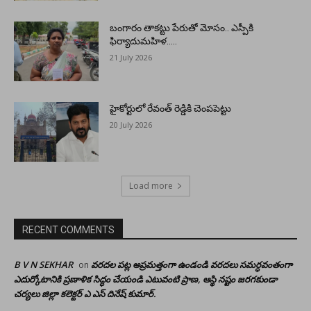
బంగారం తాకట్టు పేరుతో మోసం.. ఎస్పీకి
ఫిర్యాదుమహిళ…..
21 July 2026
హైకోర్టులో రేవంత్ రెడ్డికి చెంపపెట్టు
20 July 2026
Load more
RECENT COMMENTS
B V N SEKHAR
వరదల పట్ల అప్రమత్తంగా ఉండండి వరదలు సమర్ధవంతంగా
on
ఎదుర్కోటానికి ప్రణాళిక సిద్ధం చేయండి ఎటువంటి ప్రాణ, ఆస్థి నష్టం జరగకుండా
చర్యలు జిల్లా కలెక్టర్ ఎ ఎస్ దినేష్ కుమార్.