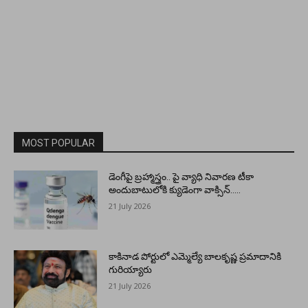
MOST POPULAR
డెంగీపై బ్రహ్మాస్త్రం.. పై వ్యాధి నివారణ టీకా
అందుబాటులోకి క్యుడెంగా వాక్సిన్…..
21 July 2026
కాకినాడ పోర్టులో ఎమ్మెల్యే బాలకృష్ణ ప్రమాదానికి
గురియ్యారు
21 July 2026