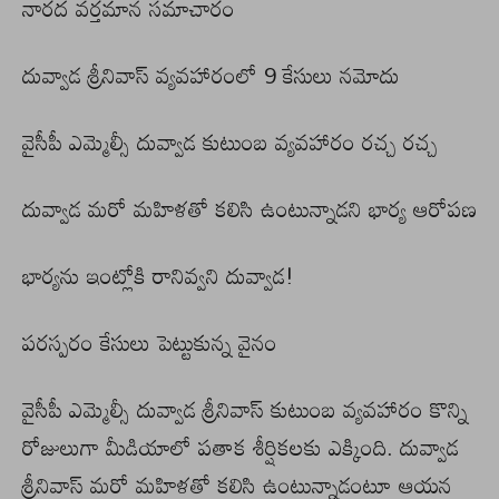
నారద వర్తమాన సమాచారం
దువ్వాడ శ్రీనివాస్ వ్యవహారంలో 9 కేసులు నమోదు
వైసీపీ ఎమ్మెల్సీ దువ్వాడ కుటుంబ వ్యవహారం రచ్చ రచ్చ
దువ్వాడ మరో మహిళతో కలిసి ఉంటున్నాడని భార్య ఆరోపణ
భార్యను ఇంట్లోకి రానివ్వని దువ్వాడ!
పరస్పరం కేసులు పెట్టుకున్న వైనం
వైసీపీ ఎమ్మెల్సీ దువ్వాడ శ్రీనివాస్ కుటుంబ వ్యవహారం కొన్ని
రోజులుగా మీడియాలో పతాక శీర్షికలకు ఎక్కింది. దువ్వాడ
శ్రీనివాస్ మరో మహిళతో కలిసి ఉంటున్నాడంటూ ఆయన