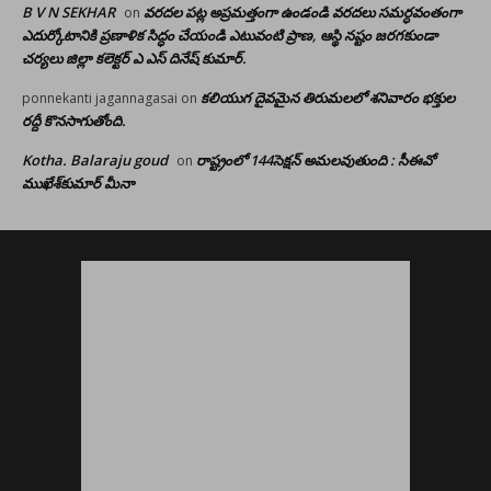
B V N SEKHAR
వరదల పట్ల అప్రమత్తంగా ఉండండి వరదలు సమర్ధవంతంగా
on
ఎదుర్కోటానికి ప్రణాళిక సిద్ధం చేయండి ఎటువంటి ప్రాణ, ఆస్థి నష్టం జరగకుండా
చర్యలు జిల్లా కలెక్టర్ ఎ ఎస్ దినేష్ కుమార్.
కలియుగ దైవమైన తిరుమలలో శనివారం భక్తుల
ponnekanti jagannagasai
on
రద్దీ కొనసాగుతోంది.
Kotha. Balaraju goud
రాష్ట్రంలో 144సెక్షన్ అమలవుతుంది : సీఈవో
on
ముఖేశ్‌కుమార్‌ మీనా