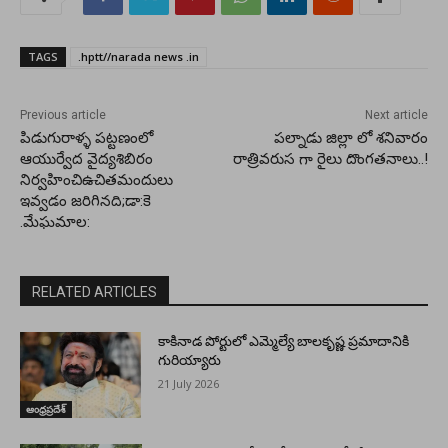
TAGS
.hptt//narada news .in
Previous article
Next article
పిడుగురాళ్ళ పట్టణంలో
పల్నాడు జిల్లా లో శనివారం
ఆయుర్వేద వైద్యశిబిరం
రాత్రివరుస గా రైలు దొంగతనాలు..!
నిర్వహించిఉచితమందులు
ఇవ్వడం జరిగినది;డా:కె
.మేఘమాల:
RELATED ARTICLES
కాకినాడ పోర్టులో ఎమ్మెల్యే బాలకృష్ణ ప్రమాదానికి
గురియ్యారు
21 July 2026
ఆంధ్రప్రదేశ్