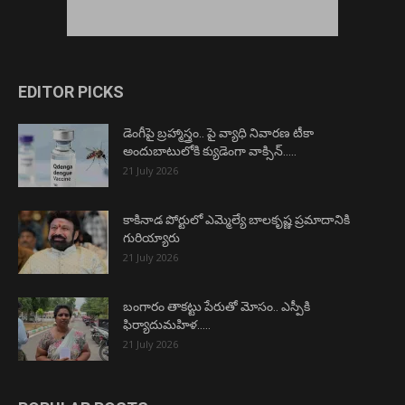
EDITOR PICKS
డెంగీపై బ్రహ్మాస్త్రం.. పై వ్యాధి నివారణ టీకా
అందుబాటులోకి క్యుడెంగా వాక్సిన్…..
21 July 2026
కాకినాడ పోర్టులో ఎమ్మెల్యే బాలకృష్ణ ప్రమాదానికి
గురియ్యారు
21 July 2026
బంగారం తాకట్టు పేరుతో మోసం.. ఎస్పీకి
ఫిర్యాదుమహిళ…..
21 July 2026