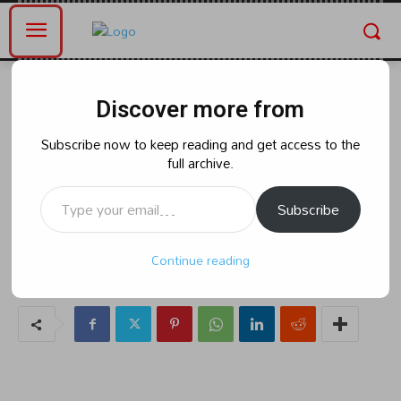
Home
ఆంధ్రప్రదేశ్
Discover more from
ఆంధ్రప్రదేశ్
రాజకీయం
దువ్వాడ మరో మహిళతో కలిసి
Subscribe now to keep reading and get access to the
full archive.
ఉంటున్నాడని భార్య ఆరోపణ
Type your email…
Subscribe
By
naradanews.in
Sunday, August 11, 2024 6:05 am
102
Continue reading
0