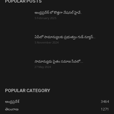
POPULAR POSTS
ఆంధ్రప్రదేశ్ లో కొత్తగా నేషనల్ హైవే..
5 February 2025
ఏపీలో సామాన్యులకు ప్రభుత్వం గుడ్ న్యూస్…
5 November 2024
సామాన్యుడు సైతం సమాజ సేవలో….
27 May 2024
POPULAR CATEGORY
ఆంధ్రప్రదేశ్
3464
తెలంగాణ
1271