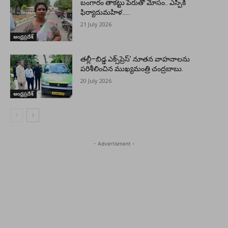
బంగారం తాకట్టు పేరుతో మోసం.. ఎస్పీకి
ఫిర్యాదుమహిళ…..
21 July 2026
ఆంధ్రప్రదేశ్
తల్లీ–బిడ్డ ఎక్స్‌ప్రెస్’ నూతన వాహనాలను
పరిశీలించిన ముఖ్యమంత్రి చంద్రబాబు.
20 July 2026
ఆంధ్రప్రదేశ్
- Advertisment -