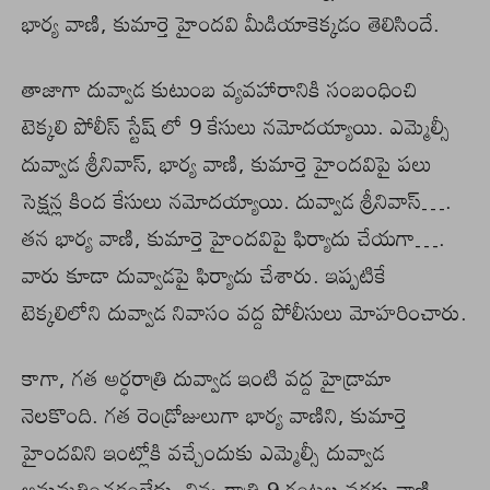
భార్య వాణి, కుమార్తె హైందవి మీడియాకెక్కడం తెలిసిందే.
తాజాగా దువ్వాడ కుటుంబ వ్యవహారానికి సంబంధించి
టెక్కలి పోలీస్ స్టేష్ లో 9 కేసులు నమోదయ్యాయి. ఎమ్మెల్సీ
దువ్వాడ శ్రీనివాస్, భార్య వాణి, కుమార్తె హైందవిపై పలు
సెక్షన్ల కింద కేసులు నమోదయ్యాయి. దువ్వాడ శ్రీనివాస్….
తన భార్య వాణి, కుమార్తె హైందవిపై ఫిర్యాదు చేయగా….
వారు కూడా దువ్వాడపై ఫిర్యాదు చేశారు. ఇప్పటికే
టెక్కలిలోని దువ్వాడ నివాసం వద్ద పోలీసులు మోహరించారు.
కాగా, గత అర్ధరాత్రి దువ్వాడ ఇంటి వద్ద హైడ్రామా
నెలకొంది. గత రెండ్రోజులుగా భార్య వాణిని, కుమార్తె
హైందవిని ఇంట్లోకి వచ్చేందుకు ఎమ్మెల్సీ దువ్వాడ
అనుమతించడంలేదు. నిన్న రాత్రి 9 గంటల వరకు వాణి,