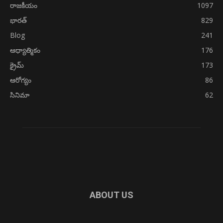
రాజకీయం
1097
భారత్
829
Blog
241
ఆధ్యాత్మికం
176
క్రైమ్
173
ఆరోగ్యం
86
సినిమా
62
ABOUT US