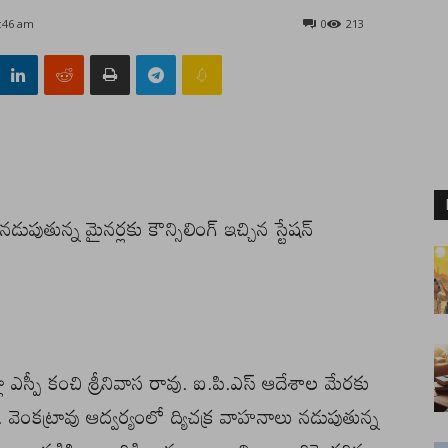
1:46 am
0
213
డుపుతున్న మైనర్లకు కౌన్సిలింగ్ ఇచ్చిన స్టేషన్
లా ఎస్పీ కంచి శ్రీనివాస రావు. ఐ.పి.ఎస్ ఆదేశాల మేరకు
ె. వెంకట్రావు ఆద్వర్యంలో ద్యిచక్ర వాహనాలు నడుపుతున్న