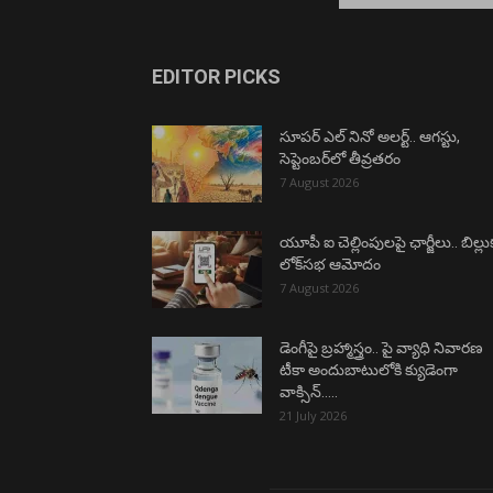
EDITOR PICKS
సూపర్ ఎల్ నినో అలర్ట్.. ఆగస్టు,
సెప్టెంబర్‌లో తీవ్రతరం
7 August 2026
యూపీ ఐ చెల్లింపులపై ఛార్జీలు.. బిల్లు
లోక్‌సభ ఆమోదం
7 August 2026
డెంగీపై బ్రహ్మాస్త్రం.. పై వ్యాధి నివారణ
టీకా అందుబాటులోకి క్యుడెంగా
వాక్సిన్…..
21 July 2026