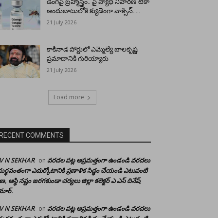
డెంగీపై బ్రహ్మాస్త్రం.. పై వ్యాధి నివారణ టీకా
అందుబాటులోకి క్యుడెంగా వాక్సిన్…..
21 July 2026
కాకినాడ పోర్టులో ఎమ్మెల్యే బాలకృష్ణ
ప్రమాదానికి గురియ్యారు
21 July 2026
Load more
RECENT COMMENTS
 V N SEKHAR
వరదల పట్ల అప్రమత్తంగా ఉండండి వరదలు
on
ర్ధవంతంగా ఎదుర్కోటానికి ప్రణాళిక సిద్ధం చేయండి ఎటువంటి
రాణ, ఆస్థి నష్టం జరగకుండా చర్యలు జిల్లా కలెక్టర్ ఎ ఎస్ దినేష్
మార్.
 V N SEKHAR
వరదల పట్ల అప్రమత్తంగా ఉండండి వరదలు
on