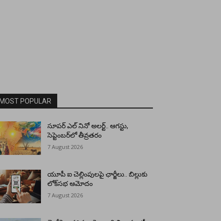
MOST POPULAR
సూపర్ ఎల్ నినో అలర్ట్.. ఆగస్టు,
సెప్టెంబర్‌లో తీవ్రతరం
7 August 2026
యూపీ ఐ చెల్లింపులపై ఛార్జీలు.. బిల్లుకు
లోక్‌సభ ఆమోదం
7 August 2026