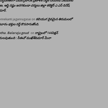
ర్ధవంతంగా ఎదుర్కోటానికి ప్రణాళిక సిద్ధం చేయండి ఎటువంటి
రాణ, ఆస్థి నష్టం జరగకుండా చర్యలు జిల్లా కలెక్టర్ ఎ ఎస్ దినేష్
మార్.
కలియుగ దైవమైన తిరుమలలో
nnekanti jagannagasai
on
ివారం భక్తుల రద్దీ కొనసాగుతోంది.
tha. Balaraju goud
రాష్ట్రంలో 144సెక్షన్
on
లవుతుంది : సీఈవో ముఖేశ్‌కుమార్‌ మీనా