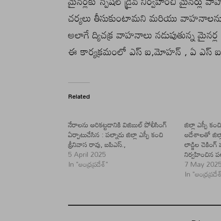
మైనర్లకు స్పెషల్ డ్రైవ్ నిర్వహించి మైనర్లు
చర్యలు తీసుకుంటామని మరియు వాహనాలను స
అలాగే ద్యిచక్ర వాహనాలు నడుపుతున్న మైనర్ల
ఈ కార్యక్రమంలో ఎస్ ఐ,మోహన్ , ఏ ఎస్ ఐ .రా
Related
నేరాలను అరికట్టడానికి విజిబుల్ పోలీసింగ్
జిల్లా ఎస్పీ కం
ఏర్పాటుచేసిన : పల్నాడు జిల్లా ఎస్పీ కంచి
ఆదేశాలతో జిల్ల
శ్రీనివాస రావు, ఐపిఎస్.,
లాడ్జిల చెకిం
5 April 2025
నిర్వహించిన పల
In "ఆంధ్రప్రదేశ్"
7 May 202
In "ఆంధ్రప్రదేశ