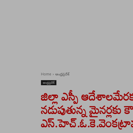
Home
ఆంధ్రప్రదేశ్
ఆంధ్రప్రదేశ్
జిల్లా ఎస్పీ ఆదేశాలమేర
నడుపుతున్న మైనర్లకు కౌన్
ఎస్.హెచ్.ఓ.కె.వెంకట్రా