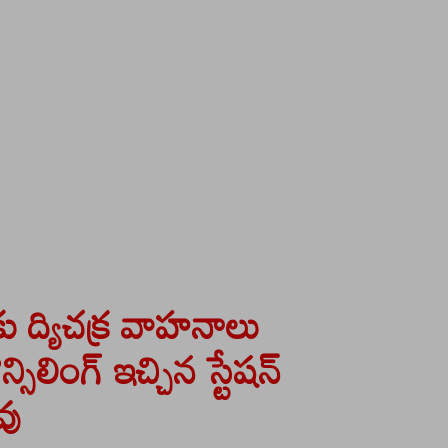
కు ద్యిచక్ర వాహనాలు
సిలింగ్ ఇచ్చిన స్టేషన్
వు