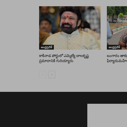
ఆంధ్రప్రదేశ్
ఆంధ్రప్రదేశ్
కాకినాడ పోర్టులో ఎమ్మెల్యే బాలకృష్ణ
బంగారం తాకట్ట
ప్రమాదానికి గురియ్యారు
ఫిర్యాదుమహి