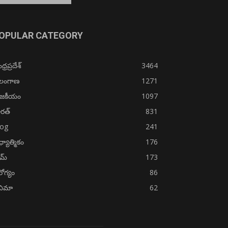
OPULAR CATEGORY
్రప్రదేశ్
3464
ెలంగాణ
1271
ాజకీయం
1097
రత్
831
log
241
్యాత్మికం
176
ైమ్
173
ోగ్యం
86
నిమా
62