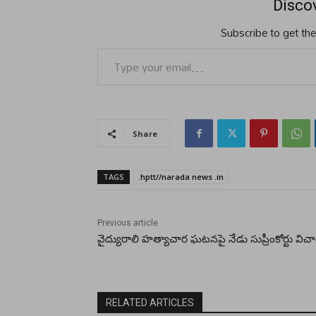
Disco
Subscribe to get the
Type your email…
Share
TAGS
.hptt//narada news .in
Previous article
వైద్యురాలి హ‌త్యాచార ఘ‌ట‌న‌పై నేడు సుప్రీంకోర్టు విచా
RELATED ARTICLES