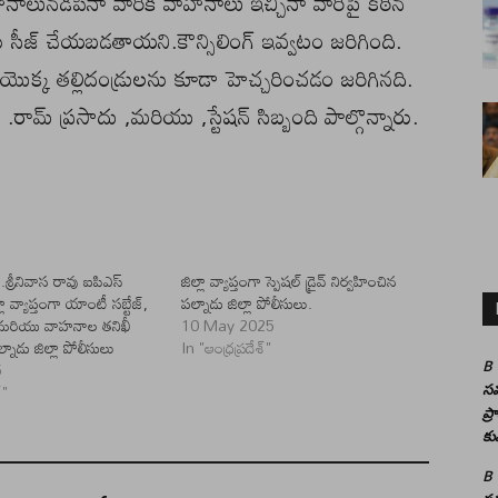
 వాహనాలునడిపినా వారికి వాహనాలు ఇచ్చినా వారిపై కఠిన
ీజ్ చేయబడతాయని.కౌన్సిలింగ్ ఇవ్వటం జరిగింది.
 యొక్క తల్లిదండ్రులను కూడా హెచ్చరించడం జరిగినది.
మ్ ప్రసాదు ,మరియు ,స్టేషన్ సిబ్బంది పాల్గొన్నారు.
చి.శ్రీనివాస రావు ఐపిఎస్
జిల్లా వ్యాప్తంగా స్పెషల్ డ్రైవ్ నిర్వహించిన
ా వ్యాప్తంగా యాంటీ సబ్టేజ్,
పల్నాడు జిల్లా పోలీసులు.
గ్ మరియు వాహనాల తనిఖీ
10 May 2025
్నాడు జిల్లా పోలీసులు
In "ఆంధ్రప్రదేశ్"
5
B
్"
సమ
ప్
కు
B