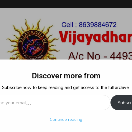
Discover more from
Subscribe now to keep reading and get access to the full archive.
l…
Subscr
రాజకీయం
క్రైమ్
స్పోర్ట్స్
సినిమా
ఆధ్యాత్మికం
బిజినెస్
శృ
Continue reading