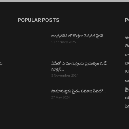
POPULAR POSTS
P
ఆంధ్రప్రదేశ్ లో కొత్తగా నేషనల్ హైవే..
ఆంధ
5 February 2025
త
ర
భా
కు
ఏపీలో సామాన్యులకు ప్రభుత్వం గుడ్
న్యూస్…
B
5 November 2024
ఆధ
క్ర
సామాన్యుడు సైతం సమాజ సేవలో….
ఆర
27 May 2024
సి