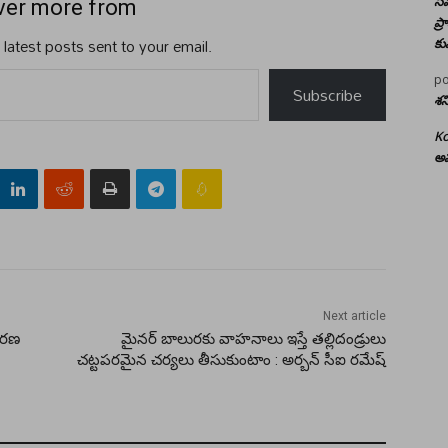
సమ
ver more from
ప్
 latest posts sent to your email.
కు
po
Subscribe
శన
Ko
అమ
Next article
ర‌ణ‌
మైనర్ బాలురకు వాహనాలు ఇస్తే తల్లిదండ్రులు
చట్టపరమైన చర్యలు తీసుకుంటాం : అర్బన్ సీఐ రమేష్