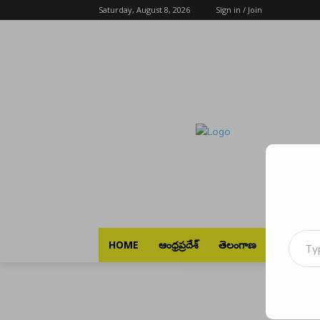
Saturday, August 8, 2026
Sign in / Join
Type your emai
HOME
ఆంధ్రప్రదేశ్
తెలంగాణ
భారత్