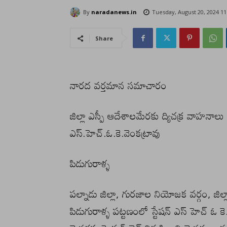
By
naradanews.in
Tuesday, August 20, 2024 1
Share
నారద వర్తమాన సమాచారం
జిల్లా ఎస్పీ ఆదేశాలమేరకు ద్యిచక్ర వాహనాలు న
ఎస్.హెచ్.ఓ.కె.వెంకట్రావు
పిడుగురాళ్ళ
పల్నాడు జిల్లా, గురజాల నియోజక వర్గం, జిల్
పిడుగురాళ్ళ పట్టణంలో స్టేషన్ ఎస్ హెచ్ ఓ క