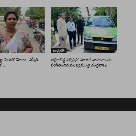
ఆంధ్రప్రదేశ్
ు పేరుతో మోసం.. ఎస్పీకి
తల్లీ–బిడ్డ ఎక్స్‌ప్రెస్’ నూతన వాహనాలను
ళ…..
పరిశీలించిన ముఖ్యమంత్రి చంద్రబాబు.