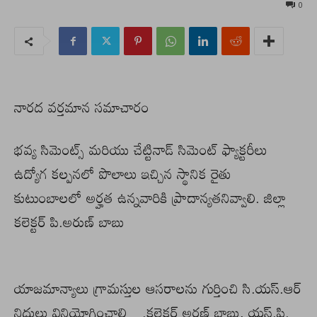
0
నారద వర్తమాన సమాచారం
భవ్య సిమెంట్స్ మరియు చేట్టినాడ్ సిమెంట్ ఫ్యాక్టరీలు
ఉద్యోగ కల్పనలో పొలాలు ఇచ్చిన స్థానిక రైతు
కుటుంబాలలో అర్హత ఉన్నవారికి ప్రాదాన్యతనివ్వాలి. జిల్లా
కలెక్టర్ పి.అరుణ్ బాబు
యాజమాన్యాలు గ్రామస్తుల ఆసరాలను గుర్తించి సి.యస్.ఆర్
నిధులు వినియోగించాలి….కలెక్టర్ అరణ్ బాబు, యస్.పి.