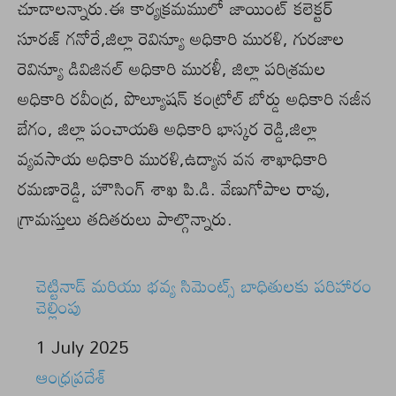
చూడాలన్నారు.ఈ కార్యక్రమములో జాయింట్ కలెక్టర్
సూరజ్ గనోరే,జిల్లా రెవిన్యూ అధికారి మురళి, గురజాల
రెవిన్యూ డివిజినల్ అధికారి మురళీ, జిల్లా పరిశ్రమల
అధికారి రవీంద్ర, పొల్యూషన్ కంట్రోల్ బోర్డు అధికారి నజీన
బేగం, జిల్లా పంచాయతి అధికారి భాస్కర రెడ్డి,జిల్లా
వ్యవసాయ అధికారి మురళి,ఉద్యాన వన శాఖాధికారి
రమణారెడ్డి, హౌసింగ్ శాఖ పి.డి. వేణుగోపాల రావు,
గ్రామస్తులు తదితరులు పాల్గొన్నారు.
చెట్టినాడ్ మరియు భవ్య సిమెంట్స్ బాధితులకు పరిహారం
చెల్లింపు
Date
1 July 2025
In relation to
ఆంధ్రప్రదేశ్