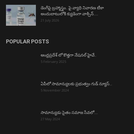
డెంగీపై బ్రహ్మాస్త్రం.. పై వ్యాధి నివారణ టీకా
అందుబాటులోకి క్యుడెంగా వాక్సిన్…..
21 July 2026
POPULAR POSTS
ఆంధ్రప్రదేశ్ లో కొత్తగా నేషనల్ హైవే..
5 February 2025
ఏపీలో సామాన్యులకు ప్రభుత్వం గుడ్ న్యూస్…
5 November 2024
సామాన్యుడు సైతం సమాజ సేవలో….
27 May 2024