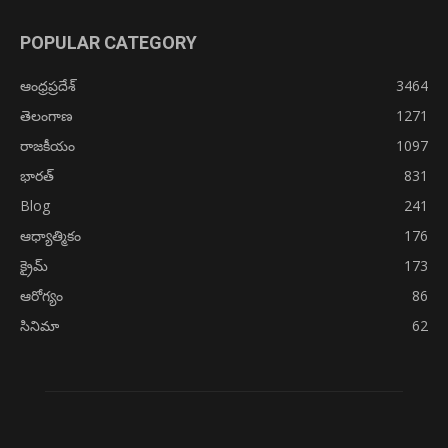
POPULAR CATEGORY
ఆంధ్రప్రదేశ్
3464
తెలంగాణ
1271
రాజకీయం
1097
భారత్
831
Blog
241
ఆధ్యాత్మికం
176
క్రైమ్
173
ఆరోగ్యం
86
సినిమా
62