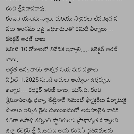
కంచి శ్రీనివాసరావు.
కంపెని యాజమాన్యాలు మరియు స్తానికలు లేవనెత్తిన న
పలు అంశము లపై అధికారులతో కమిటి ఏర్పాటు…
కలెక్టర్ అరణ్ బాబు
కమిటి 10 రోజులలో నివేదిక ఇవ్వాలి…. కలెక్టర్ అరణ్
బాబు,
అర్హత ఉన్న వారికి శాశ్వత నియామక పత్రాలు
ఏప్రిల్-1,2025 నుండి అమలు అయ్యేలా ఉత్తర్వులు
ఇవ్వాలి… కలెక్టర్ అరణ్ బాబు, యస్.పి. కంచి
శ్రీనివాసరావు.భవ్యా, చేట్టినాద్ సిమెంట్ ఫ్యాక్టరీలు ఏర్పాటుకై
పొలాలు ఇచ్చిన రైతు కుటుంబములో అరుహులైన వారికి
విధిగా ఉపాధి కల్పించి స్థానికులకు ప్రాధాన్యత నివ్వాలని
జిల్లా కలెక్టర్ శ్రీ.పి.అరుణ ఆయ కంపెనీ ప్రతినిధులను