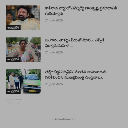
కాకినాడ పోర్టులో ఎమ్మెల్యే బాలకృష్ణ ప్రమాదానికి
గురియ్యారు
21 July 2026
ఆంధ్రప్రదేశ్
బంగారం తాకట్టు పేరుతో మోసం.. ఎస్పీకి
ఫిర్యాదుమహిళ…..
21 July 2026
ఆంధ్రప్రదేశ్
తల్లీ–బిడ్డ ఎక్స్‌ప్రెస్’ నూతన వాహనాలను
పరిశీలించిన ముఖ్యమంత్రి చంద్రబాబు.
20 July 2026
ఆంధ్రప్రదేశ్
- Advertisment -