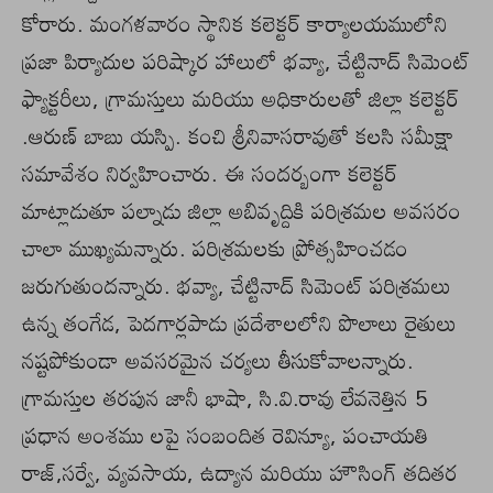
కోరారు. మంగళవారం స్థానిక కలెక్టర్ కార్యాలయములోని
ప్రజా పిర్యాదుల పరిష్కార హాలులో భవ్యా, చేట్టినాద్ సిమెంట్
ఫ్యాక్టరీలు, గ్రామస్తులు మరియు అధికారులతో జిల్లా కలెక్టర్
.ఆరుణ్ బాబు యస్పి. కంచి శ్రీనివాసరావుతో కలసి సమీక్షా
సమావేశం నిర్వహించారు. ఈ సందర్బంగా కలెక్టర్
మాట్లాడుతూ పల్నాడు జిల్లా అబివృద్దికి పరిశ్రమల అవసరం
చాలా ముఖ్యమన్నారు. పరిశ్రమలకు ప్రోత్సహించడం
జరుగుతుందన్నారు. భవ్యా, చేట్టినాద్ సిమెంట్ పరిశ్రమలు
ఉన్న తంగేడ, పెదగార్లపాడు ప్రదేశాలలోని పొలాలు రైతులు
నష్టపోకుండా అవసరమైన చర్యలు తీసుకోవాలన్నారు.
గ్రామస్తుల తరపున జానీ భాషా, సి.వి.రావు లేవనెత్తిన 5
ప్రధాన అంశము లపై సంబందిత రెవిన్యూ, పంచాయతి
రాజ్,సర్వే, వ్యవసాయ, ఉద్యాన మరియు హౌసింగ్ తదితర