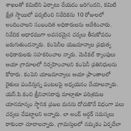
శాఖలతో కమిటిని ఏర్పాటు చేయడం జరిగందని, కమిటి
క్షేత్ర స్థాయిలో పర్యటించి నివేదికను 10 రోజులలో
అందించాలని సంబందిత అధికారులను ఆదేశించారు.
నివేదిక ఆధారముగా అవసరమైన చర్యలు తీసుకోవడం
జరుగుతుందన్నారు. కంపెనీల యజమాన్యాల ప్రభుత్వ
అధికారులకు సహకరించాల న్నారు. మెడికల్ క్యాంపులు
ఆయా గ్రామాలలో నిర్వహించాలని కంపెనీ ప్రతినిధులను
కోరారు. కంపెని యాజమాన్యాలు ఆయా ప్రాంతాలలో
రైతులు పండిస్తున్న పంటలపై అధ్యయనం చేయాలన్నారు.
యస్.పి.కంచి శ్రీనివాసరావు మాట్లాతూ పరిశ్రమల
యానమాన్యం స్థానిక ప్రజల మనసు దోచుకొనే విధంగా పలు
చర్యలు చేపట్టాలని అన్నారు. లా అండ్ ఆర్డర్ సమస్యలు
రాకుండా చూడాలన్నారు. గ్రామస్తులలో నమ్మకం ఏర్పడేలా