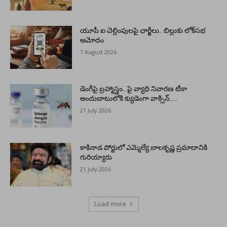
యూపీ ఐ చెల్లింపులపై ఛార్జీలు.. బిల్లుకు లోక్‌సభ
ఆమోదం
7 August 2026
డెంగీపై బ్రహ్మాస్త్రం.. పై వ్యాధి నివారణ టీకా
అందుబాటులోకి క్యుడెంగా వాక్సిన్…..
21 July 2026
కాకినాడ పోర్టులో ఎమ్మెల్యే బాలకృష్ణ ప్రమాదానికి
గురియ్యారు
21 July 2026
Load more