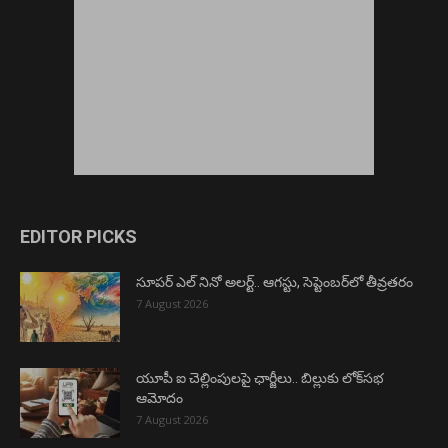
EDITOR PICKS
సూపర్ ఎల్ నినో అలర్ట్.. ఆగస్టు, సెప్టెంబర్‌లో తీవ్రతరం
7 August 2026
యూపీ ఐ చెల్లింపులపై ఛార్జీలు.. బిల్లుకు లోక్‌సభ
ఆమోదం
7 August 2026