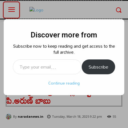
Home
ఆంధ్రప్రదేశ్
Discover more from
ఆంధ్రప్రదేశ్
భవ్య సిమెంట్స్ మరియు చేట్టినాడ్
Subscribe now to keep reading and get access to the
full archive.
సిమెంట్ ఫ్యాక్టరీలు ఉద్యోగ కల్పనలో
Type your email…
పొలాలు ఇచ్చిన స్థానిక రైతు
Subscribe
కుటుంబాలలో అర్హత ఉన్నవారికి
Continue reading
ప్రాదాన్యతనివ్వాలి. జిల్లా కలెక్టర్
పి.అరుణ్ బాబు
By
naradanews.in
Tuesday, March 18, 2025 9:22 pm
55