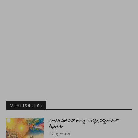
MOST POPULAR
సూపర్ ఎల్ నినో అలర్ట్.. ఆగస్టు, సెప్టెంబర్‌లో
తీవ్రతరం
7 August 2026