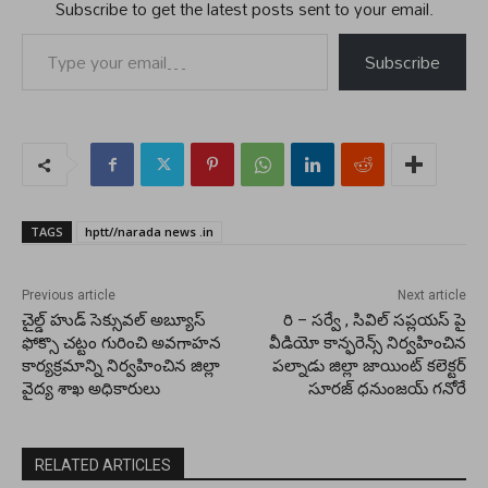
Subscribe to get the latest posts sent to your email.
Type your email…
Subscribe
TAGS
hptt//narada news .in
Previous article
Next article
చైల్డ్ హుడ్ సెక్సువల్ అబ్యూస్
రి – సర్వే , సివిల్ సప్లయస్ పై
ఫోక్సొ చట్టం గురించి అవగాహన
వీడియో కాన్ఫరెన్స్ నిర్వహించిన
కార్యక్రమాన్ని నిర్వహించిన జిల్లా
పల్నాడు జిల్లా జాయింట్ కలెక్టర్
వైద్య శాఖ అధికారులు
సూరజ్ ధనుంజయ్ గనోరే
RELATED ARTICLES