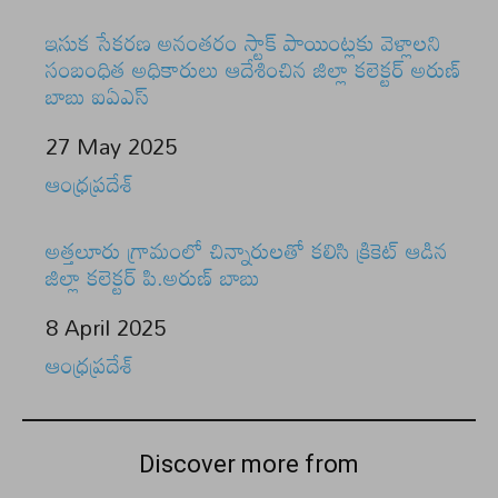
ఇసుక సేకరణ అనంతరం స్టాక్ పాయింట్లకు వెళ్లాలని
సంబంధిత అధికారులు ఆదేశించిన జిల్లా కలెక్టర్ అరుణ్
బాబు ఐఏఎస్
Date
27 May 2025
In relation to
ఆంధ్రప్రదేశ్
అత్తలూరు గ్రామంలో చిన్నారులతో కలిసి క్రికెట్ ఆడిన
జిల్లా కలెక్టర్ పి.అరుణ్ బాబు
Date
8 April 2025
In relation to
ఆంధ్రప్రదేశ్
Discover more from