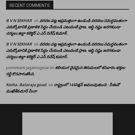
RECENT COMMENTS
B V N SEKHAR
వరదల పట్ల అప్రమత్తంగా ఉండండి వరదలు సమర్ధవంతంగా
on
ఎదుర్కోటానికి ప్రణాళిక సిద్ధం చేయండి ఎటువంటి ప్రాణ, ఆస్థి నష్టం జరగకుండా
చర్యలు జిల్లా కలెక్టర్ ఎ ఎస్ దినేష్ కుమార్.
B V N SEKHAR
వరదల పట్ల అప్రమత్తంగా ఉండండి వరదలు సమర్ధవంతంగా
on
ఎదుర్కోటానికి ప్రణాళిక సిద్ధం చేయండి ఎటువంటి ప్రాణ, ఆస్థి నష్టం జరగకుండా
చర్యలు జిల్లా కలెక్టర్ ఎ ఎస్ దినేష్ కుమార్.
కలియుగ దైవమైన తిరుమలలో శనివారం భక్తుల
ponnekanti jagannagasai
on
రద్దీ కొనసాగుతోంది.
Kotha. Balaraju goud
రాష్ట్రంలో 144సెక్షన్ అమలవుతుంది : సీఈవో
on
ముఖేశ్‌కుమార్‌ మీనా