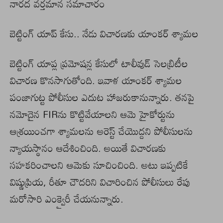
నారద వర్తమాన సమాచారం
బెట్టింగ్ యాప్ కేసు.. నేడు విచారణకు యాంకర్ శ్యామల
బెట్టింగ్ యాప్ల ప్రమోషన్ల కేసులో టాలీవుడ్ సెలబ్రిటీల
విచారణ కొనసాగుతోంది. ఇవాళ యాంకర్ శ్యామల
పంజాగుట్ట పోలీసుల ఎదుట హాజరుకానున్నారు. తనపై
నమోదైన FIRను కొట్టివేయాలని ఆమె హైకోర్టును
ఆశ్రయించగా శ్యామలను అరెస్ట్ చేయొద్దని పోలీసులను
న్యాయస్థానం ఆదేశించింది. అయితే విచారణకు
సహకరించాలని ఆమెకు సూచించింది. అటు ఇప్పటికే
విష్ణుప్రియ, రీతూ చౌదరిని విచారించిన పోలీసులు రేపు
మరోసారి ఎంక్వైరీ చేయనున్నారు.