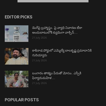
EDITOR PICKS
డెంగీపై బ్రహ్మాస్త్రం.. పై వ్యాధి నివారణ టీకా
అందుబాటులోకి క్యుడెంగా వాక్సిన్…..
21 July 2026
కాకినాడ పోర్టులో ఎమ్మెల్యే బాలకృష్ణ ప్రమాదానికి
గురియ్యారు
21 July 2026
బంగారం తాకట్టు పేరుతో మోసం.. ఎస్పీకి
ఫిర్యాదుమహిళ…..
21 July 2026
POPULAR POSTS