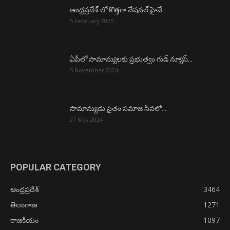
ఆంధ్రప్రదేశ్ లో కొత్తగా నేషనల్ హైవే..
5 February 2025
ఏపీలో సామాన్యులకు ప్రభుత్వం గుడ్ న్యూస్…
5 November 2024
సామాన్యుడు సైతం సమాజ సేవలో….
27 May 2024
POPULAR CATEGORY
ఆంధ్రప్రదేశ్
3464
తెలంగాణ
1271
రాజకీయం
1097