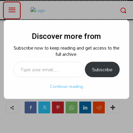
Home
ఆంధ్రప్రదేశ్
Discover more from
ఆంధ్రప్రదేశ్
రాజకీయం
బెట్టింగ్ యాప్ కేసు.. నేడు విచారణకు
Subscribe now to keep reading and get access to the
full archive.
యాంకర్ శ్యామల
Type your email…
Subscribe
By
naradanews.in
Monday, March 24, 2025 2:59 pm
116
Continue reading
0