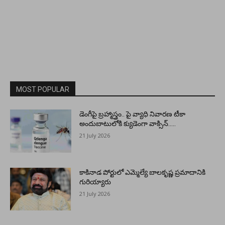
MOST POPULAR
డెంగీపై బ్రహ్మాస్త్రం.. పై వ్యాధి నివారణ టీకా
అందుబాటులోకి క్యుడెంగా వాక్సిన్…..
21 July 2026
కాకినాడ పోర్టులో ఎమ్మెల్యే బాలకృష్ణ ప్రమాదానికి
గురియ్యారు
21 July 2026