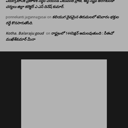
ఎదుర్కోటానికి ప్రణాళిక సిద్ధం చేయండి ఎటువంటి ప్రాణ, ఆస్థి నష్టం జరగకుండా
చర్యలు జిల్లా కలెక్టర్ ఎ ఎస్ దినేష్ కుమార్.
కలియుగ దైవమైన తిరుమలలో శనివారం భక్తుల
ponnekanti jagannagasai
on
రద్దీ కొనసాగుతోంది.
Kotha. Balaraju goud
రాష్ట్రంలో 144సెక్షన్ అమలవుతుంది : సీఈవో
on
ముఖేశ్‌కుమార్‌ మీనా