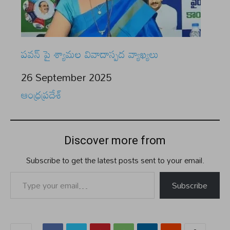
పవన్ పై శ్యామల వివాదాస్పద వ్యాఖ్యలు
Date
26 September 2025
In relation to
ఆంధ్రప్రదేశ్
Discover more from
Subscribe to get the latest posts sent to your email.
Type your email…
Subscribe