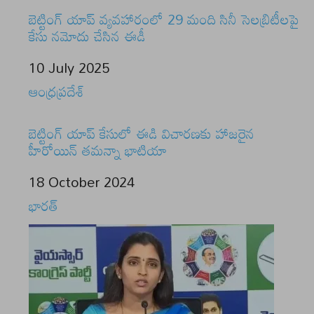
బెట్టింగ్ యాప్ వ్యవహారంలో 29 మంది సినీ సెలబ్రిటీలపై
కేసు నమోదు చేసిన ఈడీ
Date
10 July 2025
In relation to
ఆంధ్రప్రదేశ్
బెట్టింగ్ యాప్ కేసులో ఈడి విచారణకు హాజరైన
హీరోయిన్ తమన్నా భాటియా
Date
18 October 2024
In relation to
భారత్