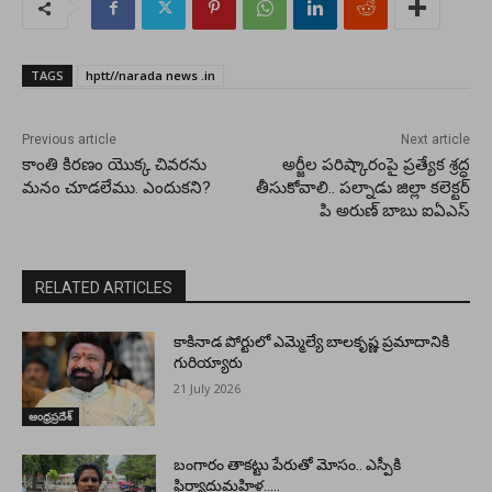
TAGS
hptt//narada news .in
Previous article
Next article
కాంతి కిరణం యొక్క చివరను
అర్జీల పరిష్కారంపై ప్రత్యేక శ్రద్ధ
మనం చూడలేము. ఎందుకని?
తీసుకోవాలి.. పల్నాడు జిల్లా కలెక్టర్
పి అరుణ్ బాబు ఐఏఎస్
RELATED ARTICLES
కాకినాడ పోర్టులో ఎమ్మెల్యే బాలకృష్ణ ప్రమాదానికి
గురియ్యారు
21 July 2026
ఆంధ్రప్రదేశ్
బంగారం తాకట్టు పేరుతో మోసం.. ఎస్పీకి
ఫిర్యాదుమహిళ…..