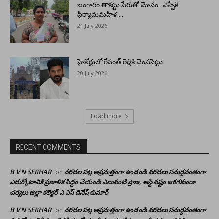
బంగారం తాకట్టు పేరుతో మోసం.. ఎస్పీకి
ఫిర్యాదుమహిళ…..
21 July 2026
హైకోర్టులో రేవంత్ రెడ్డికి చెంపపెట్టు
20 July 2026
Load more
RECENT COMMENTS
B V N SEKHAR
వరదల పట్ల అప్రమత్తంగా ఉండండి వరదలు సమర్ధవంతంగా
on
ఎదుర్కోటానికి ప్రణాళిక సిద్ధం చేయండి ఎటువంటి ప్రాణ, ఆస్థి నష్టం జరగకుండా
చర్యలు జిల్లా కలెక్టర్ ఎ ఎస్ దినేష్ కుమార్.
B V N SEKHAR
వరదల పట్ల అప్రమత్తంగా ఉండండి వరదలు సమర్ధవంతంగా
on