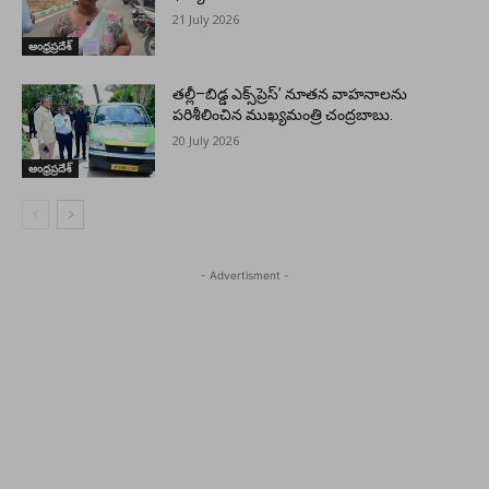
21 July 2026
ఆంధ్రప్రదేశ్
తల్లీ–బిడ్డ ఎక్స్‌ప్రెస్’ నూతన వాహనాలను
పరిశీలించిన ముఖ్యమంత్రి చంద్రబాబు.
20 July 2026
ఆంధ్రప్రదేశ్
- Advertisment -