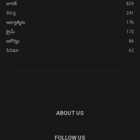
భారత్
829
Blog
241
ఆధ్యాత్మికం
176
క్రైమ్
173
ఆరోగ్యం
86
సినిమా
62
ABOUT US
FOLLOW US