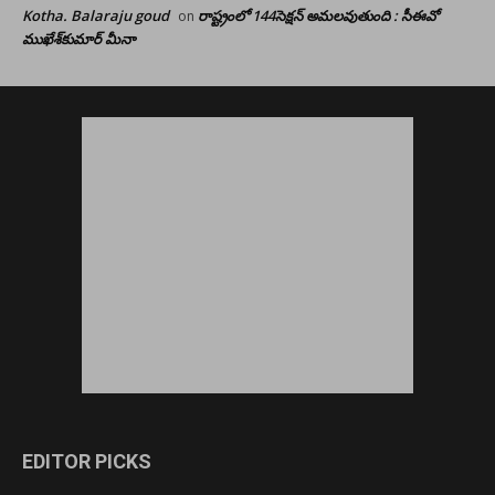
Kotha. Balaraju goud
రాష్ట్రంలో 144సెక్షన్ అమలవుతుంది : సీఈవో
on
ముఖేశ్‌కుమార్‌ మీనా
EDITOR PICKS