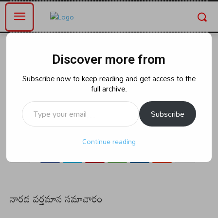
Home
భారత్
Discover more from
భారత్
పాంబన్ వంతెనను ప్రారంభించనున్న
Subscribe now to keep reading and get access to the
full archive.
ప్రధాని
Type your email…
Subscribe
By
naradanews.in
Saturday, April 5, 2025 9:56 pm
0
101
Continue reading
నారద వర్తమాన సమాచారం