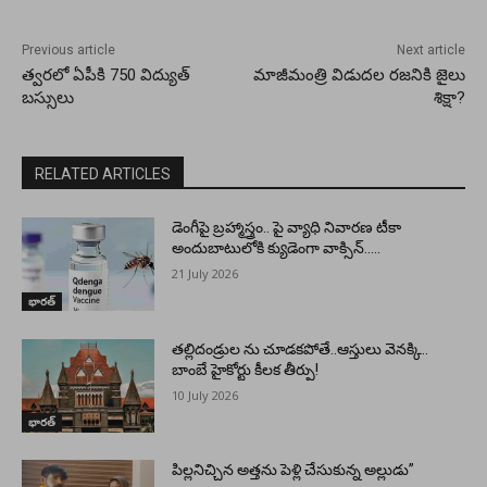
Previous article
Next article
త్వరలో ఏపీకి 750 విద్యుత్‌
మాజీమంత్రి విడుదల రజనికి జైలు
బస్సులు
శిక్షా?
RELATED ARTICLES
డెంగీపై బ్రహ్మాస్త్రం.. పై వ్యాధి నివారణ టీకా
అందుబాటులోకి క్యుడెంగా వాక్సిన్…..
21 July 2026
భారత్
తల్లిదండ్రుల ను చూడకపోతే..ఆస్తులు వెనక్కి..
బాంబే హైకోర్టు కీలక తీర్పు!
10 July 2026
భారత్
పిల్లనిచ్చిన అత్తను పెళ్లి చేసుకున్న అల్లుడు”