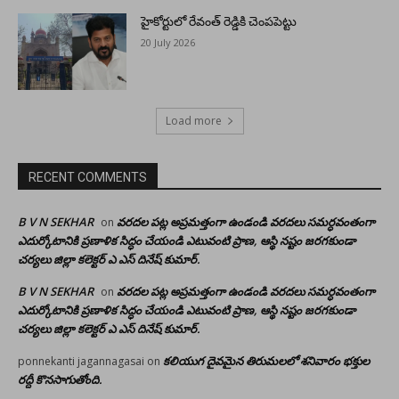
హైకోర్టులో రేవంత్ రెడ్డికి చెంపపెట్టు
20 July 2026
Load more
RECENT COMMENTS
B V N SEKHAR
వరదల పట్ల అప్రమత్తంగా ఉండండి వరదలు సమర్ధవంతంగా
on
ఎదుర్కోటానికి ప్రణాళిక సిద్ధం చేయండి ఎటువంటి ప్రాణ, ఆస్థి నష్టం జరగకుండా
చర్యలు జిల్లా కలెక్టర్ ఎ ఎస్ దినేష్ కుమార్.
B V N SEKHAR
వరదల పట్ల అప్రమత్తంగా ఉండండి వరదలు సమర్ధవంతంగా
on
ఎదుర్కోటానికి ప్రణాళిక సిద్ధం చేయండి ఎటువంటి ప్రాణ, ఆస్థి నష్టం జరగకుండా
చర్యలు జిల్లా కలెక్టర్ ఎ ఎస్ దినేష్ కుమార్.
కలియుగ దైవమైన తిరుమలలో శనివారం భక్తుల
ponnekanti jagannagasai
on
రద్దీ కొనసాగుతోంది.