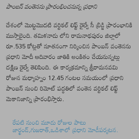
పాంబన్ వంతెనను ప్రారంభించనున్న ప్రధాని
దేశంలో మొట్టమొదటి వర్టికల్ లిఫ్ట్ రైల్వే సీ బ్రిడ్జి ప్రారంభానికి
ముస్తాబైంది. తమిళనాడు లోని రామనాథపురం జిల్లాలో
రూ.535 కోట్లతో నూతనంగా నిర్మించిన పాంబన్ వంతెనను
ప్రధాని మోదీ ఆదివారం జాతికి అంకితం చేయనున్నట్లు
దక్షిణ రైల్వే తెలిపింది. ఈ కార్యక్రమాన్ని శ్రీరామనవమి
రోజున మధ్యాహ్నం 12.45 గంటల సమయంలో ప్రధాని
పాంబన్ నుంచి రిమోట్ పద్ధతిలో వంతెన వర్టికల్ లిఫ్ట్
మెకానిజాన్ని ప్రారంభిస్తారు.
రేపటి నుంచి మూడు రోజుల పాటు
జార్ఖండ్,గుజరాత్,ఒడిశాలో ప్రధాని మోడీపర్యటన.