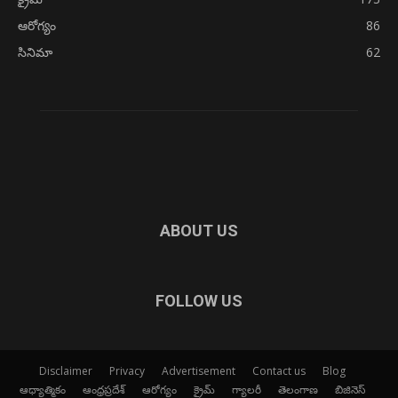
ఆరోగ్యం
86
సినిమా
62
ABOUT US
FOLLOW US
Disclaimer
Privacy
Advertisement
Contact us
Blog
ఆధ్యాత్మికం
ఆంధ్రప్రదేశ్
ఆరోగ్యం
క్రైమ్
గ్యాలరీ
తెలంగాణ
బిజినెస్