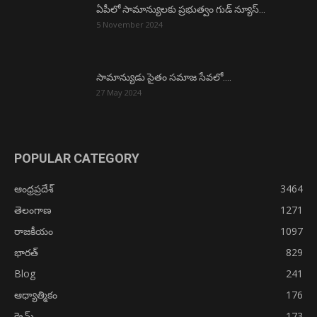
ఏపీలో సామాన్యులకు ప్రభుత్వం గుడ్ న్యూస్…
5 November 2024
సామాన్యుడు సైతం సమాజ సేవలో….
27 May 2024
POPULAR CATEGORY
ఆంధ్రప్రదేశ్
3464
తెలంగాణ
1271
రాజకీయం
1097
భారత్
829
Blog
241
ఆధ్యాత్మికం
176
క్రైమ్
173