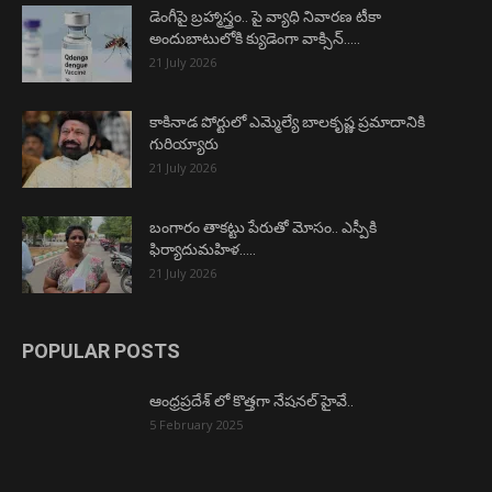
డెంగీపై బ్రహ్మాస్త్రం.. పై వ్యాధి నివారణ టీకా
అందుబాటులోకి క్యుడెంగా వాక్సిన్…..
21 July 2026
కాకినాడ పోర్టులో ఎమ్మెల్యే బాలకృష్ణ ప్రమాదానికి
గురియ్యారు
21 July 2026
బంగారం తాకట్టు పేరుతో మోసం.. ఎస్పీకి
ఫిర్యాదుమహిళ…..
21 July 2026
POPULAR POSTS
ఆంధ్రప్రదేశ్ లో కొత్తగా నేషనల్ హైవే..
5 February 2025