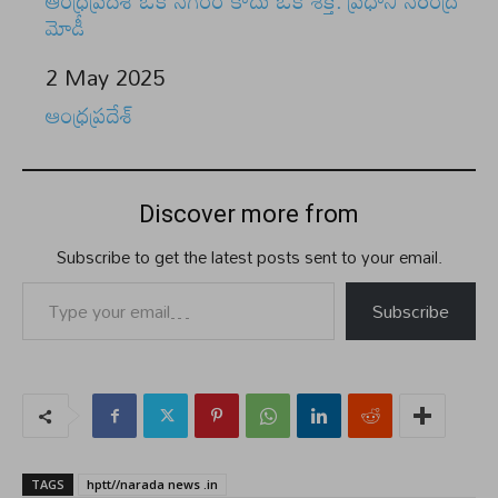
ఆంధ్రప్రదేశ్ ఒక నగరం కాదు ఒక శక్తి: ప్రధాని నరేంద్ర
మోడీ
Date
2 May 2025
In relation to
ఆంధ్రప్రదేశ్
Discover more from
Subscribe to get the latest posts sent to your email.
Type your email…
Subscribe
TAGS
hptt//narada news .in