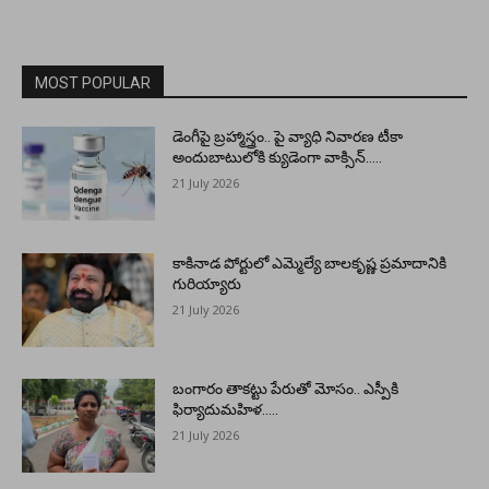
MOST POPULAR
డెంగీపై బ్రహ్మాస్త్రం.. పై వ్యాధి నివారణ టీకా
అందుబాటులోకి క్యుడెంగా వాక్సిన్…..
21 July 2026
కాకినాడ పోర్టులో ఎమ్మెల్యే బాలకృష్ణ ప్రమాదానికి
గురియ్యారు
21 July 2026
బంగారం తాకట్టు పేరుతో మోసం.. ఎస్పీకి
ఫిర్యాదుమహిళ…..
21 July 2026