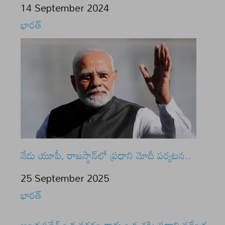
Date
14 September 2024
In relation to
భారత్
నేడు యూపీ, రాజస్థాన్‌లో ప్రధాని మోదీ పర్యటన..
Date
25 September 2025
In relation to
భారత్