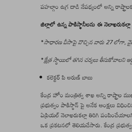
పహల్గాం ఉగ్ర దాడి నేపథ్యంలో అన్ని రాష్ట్రాలక
జిల్లాలో ఉన్న పాకిస్థానీలను ఈ నెలాఖరుకల్ల
*
సాధారణ వీసాపై వొచ్చిన వారు 27 లోగా, వైద
*
క్షేత్ర స్థాయిలో తగిన చర్యలు తీసుకోవాలని ఆ
కలెక్టర్ పి అరుణ్ బాబు
కేంద్ర హోం మంత్రిత్వ శాఖ అన్ని రాష్ట్రాల మ
ప్రభుత్వం పాకిస్థాన్ పై అనేక ఆంక్షలు విధిం
ఏప్రియల్ నెలాఖరుకల్లా తిరిగి పంపించేయాలని నిర
ఒక ప్రకటనలో తెలియచేసారు. కేంద్ర ప్రభుత్