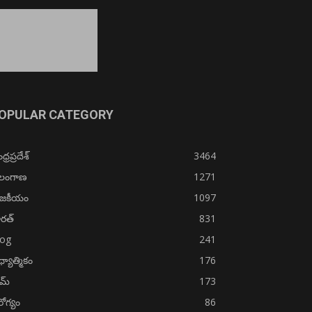
OPULAR CATEGORY
్రప్రదేశ్
3464
ెలంగాణ
1271
ాజకీయం
1097
రత్
831
log
241
్యాత్మికం
176
ైమ్
173
ోగ్యం
86