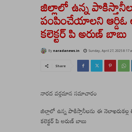
జిల్లాలో ఉన్న పాకిస్తాన
పంపించేయాలని ఆర్డిఓ 
కలెక్టర్ పి అరుణ్ బాబు
By
naradanews.in
Sunday, April 27, 2025 8:17
Share
నారద వర్తమాన సమాచారం
జిల్లాలో ఉన్న పాకిస్తానీలను ఈ నెలాఖరుకల్ల
కలెక్టర్ పి అరుణ్ బాబు