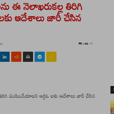
ీలను ఈ నెలాఖరుకల్ల తిరిగి
లకు ఆదేశాలు జారీ చేసిన
 am
0
71
 తిరిగి పంపించేయాలని ఆర్డిఓ లకు ఆదేశాలు జారీ చేసిన