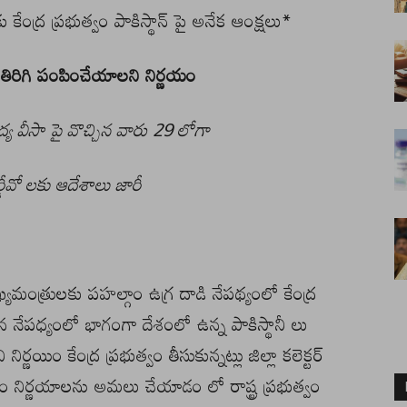
ు కేంద్ర ప్రభుత్వం పాకిస్థాన్ పై అనేక ఆంక్షలు*
ా తిరిగి పంపించేయాలని నిర్ణయం
్య వీసా పై వొచ్చిన వారు 29 లోగా
ర్డీవో లకు ఆదేశాలు జారీ
ుఖ్యమంత్రులకు పహల్గాం ఉగ్ర దాడి నేపథ్యంలో కేంద్ర
చిన నేపధ్యంలో భాగంగా దేశంలో ఉన్న పాకిస్థానీ లు
్ణయిం కేంద్ర ప్రభుత్వం తీసుకున్నట్లు జిల్లా కలెక్టర్
వం నిర్ణయాలను అమలు చేయాడం లో రాష్ట్ర ప్రభుత్వం