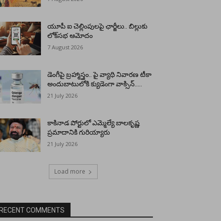
యూపీ ఐ చెల్లింపులపై ఛార్జీలు.. బిల్లుకు
లోక్‌సభ ఆమోదం
7 August 2026
డెంగీపై బ్రహ్మాస్త్రం.. పై వ్యాధి నివారణ టీకా
అందుబాటులోకి క్యుడెంగా వాక్సిన్…..
21 July 2026
కాకినాడ పోర్టులో ఎమ్మెల్యే బాలకృష్ణ
ప్రమాదానికి గురియ్యారు
21 July 2026
Load more
RECENT COMMENTS