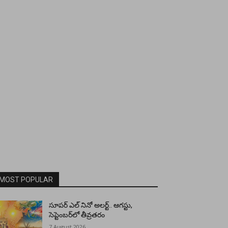
MOST POPULAR
సూపర్ ఎల్ నినో అలర్ట్.. ఆగస్టు,
సెప్టెంబర్‌లో తీవ్రతరం
7 August 2026