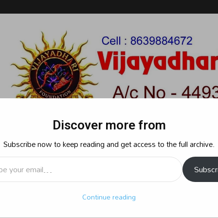
Discover more from
Subscribe now to keep reading and get access to the full archive.
l…
Subscr
రాజకీయం
క్రైమ్
స్పోర్ట్స్
సినిమా
ఆధ్యాత్మికం
బిజినెస్
శృ
Continue reading