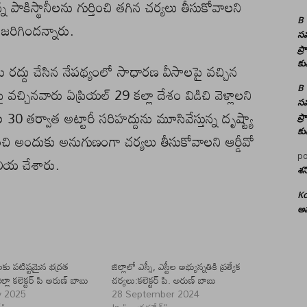
్న పాకిస్థానీలను గుర్తించి తగిన చర్యలు తీసుకోవాలని
B
జరిగిందన్నారు.
సమ
ప్
కు
ాలను రద్దు చేసిన నేపథ్యంలో సాధారణ వీసాలపై వచ్చిన
పై వచ్చినవారు ఏప్రియల్ 29 కల్లా దేశం విడిచి వెళ్లాలని
B
సమ
30 తర్వాత అట్టారీ సరిహద్దును మూసివేస్తున్న దృష్ట్యా
ప్
కు
ుర్తించి అందుకు అనుగుణంగా చర్యలు తీసుకోవాలని ఆర్డీవో
po
ెలియ చేశారు.
శన
Ko
అమ
్ లకు పటిష్టమైన భద్రత
జిల్లాలో ఎస్సీ, ఎస్టీల అభ్యున్నతికి ప్రత్యేక
ల్లా కలెక్టర్ పి అరుణ్ బాబు
చర్యలు:కలెక్టర్ పి. అరుణ్ బాబు
y 2025
28 September 2024