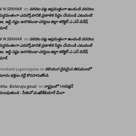
 V N SEKHAR
వరదల పట్ల అప్రమత్తంగా ఉండండి వరదలు
on
ర్ధవంతంగా ఎదుర్కోటానికి ప్రణాళిక సిద్ధం చేయండి ఎటువంటి
రాణ, ఆస్థి నష్టం జరగకుండా చర్యలు జిల్లా కలెక్టర్ ఎ ఎస్ దినేష్
మార్.
 V N SEKHAR
వరదల పట్ల అప్రమత్తంగా ఉండండి వరదలు
on
ర్ధవంతంగా ఎదుర్కోటానికి ప్రణాళిక సిద్ధం చేయండి ఎటువంటి
రాణ, ఆస్థి నష్టం జరగకుండా చర్యలు జిల్లా కలెక్టర్ ఎ ఎస్ దినేష్
మార్.
కలియుగ దైవమైన తిరుమలలో
nnekanti jagannagasai
on
ివారం భక్తుల రద్దీ కొనసాగుతోంది.
tha. Balaraju goud
రాష్ట్రంలో 144సెక్షన్
on
లవుతుంది : సీఈవో ముఖేశ్‌కుమార్‌ మీనా