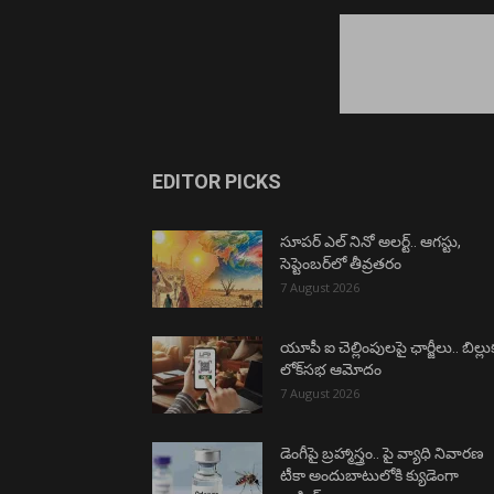
EDITOR PICKS
సూపర్ ఎల్ నినో అలర్ట్.. ఆగస్టు,
సెప్టెంబర్‌లో తీవ్రతరం
7 August 2026
యూపీ ఐ చెల్లింపులపై ఛార్జీలు.. బిల్లు
లోక్‌సభ ఆమోదం
7 August 2026
డెంగీపై బ్రహ్మాస్త్రం.. పై వ్యాధి నివారణ
టీకా అందుబాటులోకి క్యుడెంగా