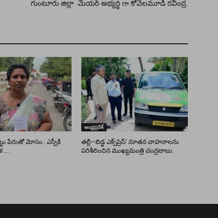
గుంటూరు జిల్లా మేయర్ అభ్యర్థి గా కోవెలమూడి రవీంద్ర.
ఆంధ్రప్రదేశ్
ు పేరుతో మోసం.. ఎస్పీకి
తల్లీ–బిడ్డ ఎక్స్‌ప్రెస్’ నూతన వాహనాలను
ళ…..
పరిశీలించిన ముఖ్యమంత్రి చంద్రబాబు.