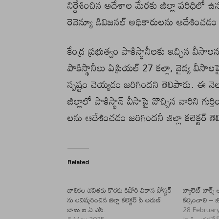
నిర్దేశించిన ఆదేశాల మేరకు జిల్లా పరిధిలో ఉన
రెవెన్యూ డివిజనల్ అధికారులను ఆదేశించడం 
కేంద్ర ప్రభుత్వం పాకిస్థానీలకు ఇచ్చిన వీస
పాకిస్థానీలు ఏప్రియల్ 27 కల్లా, వైద్య వీసాల
స్పష్టం చెయ్యడం జరిగిందని తెలిపారు. ఈ నెల 
జిల్లాలో పాకిస్థాన్ వీసాపై వొచ్చిన వారిని గ
లను ఆదేశించడం జరిగిందనీ జిల్లా కలెక్టర్ త
Related
బాలికల భవితకు కొరకు కిషోరి వికాస పోస్టర్
బ్యాలెట్ బాక్స
ను ఆవిష్కరించిన జిల్లా కలెక్టర్ పి అరుణ్
కల్పించాలి – జి
బాబు ఐ.ఏ.ఎస్.
28 Februar