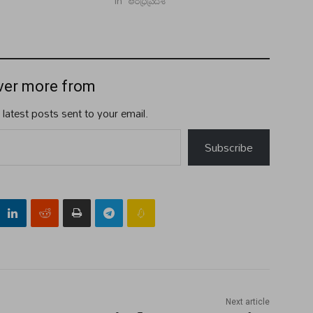
్"
In "ఆంధ్రప్రదేశ్"
ver more from
 latest posts sent to your email.
Subscribe
Next article