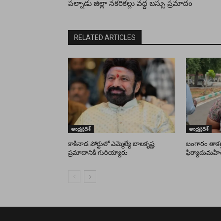
పల్నాడు జిల్లా నకరికల్లు వద్ద బస్సు ప్రమాదం
RELATED ARTICLES
ఆంధ్రప్రదేశ్
ఆంధ్రప్రదేశ్
కాకినాడ పోర్టులో ఎమ్మెల్యే బాలకృష్ణ
బంగారం తాకట్ట
ప్రమాదానికి గురియ్యారు
ఫిర్యాదుమహి