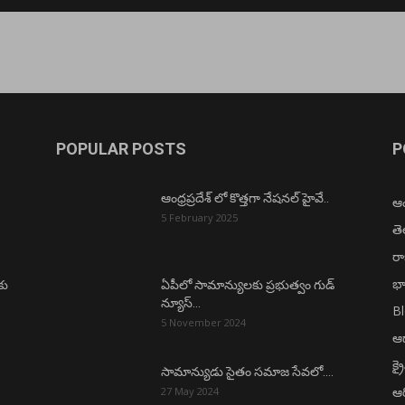
POPULAR POSTS
P
ఆంధ్రప్రదేశ్ లో కొత్తగా నేషనల్ హైవే..
ఆంధ
5 February 2025
త
ర
భా
కు
ఏపీలో సామాన్యులకు ప్రభుత్వం గుడ్
న్యూస్…
B
5 November 2024
ఆధ
క్ర
సామాన్యుడు సైతం సమాజ సేవలో….
ఆర
27 May 2024