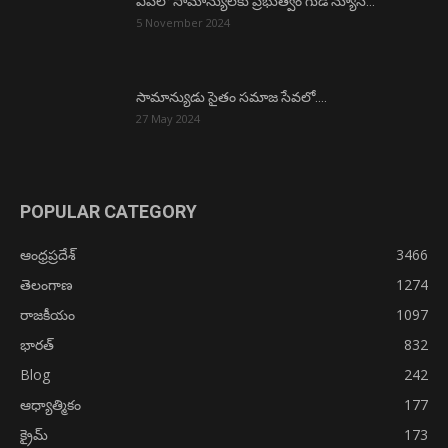
ఏపీలో సామాన్యులకు ప్రభుత్వం గుడ్ న్యూస్…
5 November 2024
సామాన్యుడు సైతం సమాజ సేవలో….
27 May 2024
POPULAR CATEGORY
ఆంధ్రప్రదేశ్
3466
తెలంగాణ
1274
రాజకీయం
1097
భారత్
832
Blog
242
ఆధ్యాత్మికం
177
క్రైమ్
173