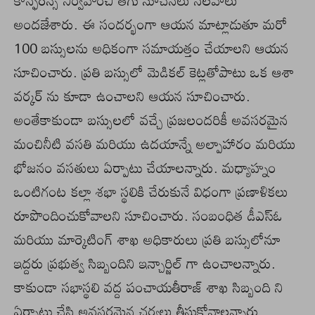
కాన్ఫరెన్స్ నిర్వహించి తగు సూచనలు సలహాలు
అందజేశారు. ఈ సందర్భంగా ఆయన మాట్లాడుతూ మరో
100 బస్సులను అధికంగా సమాయత్తం చేయాలని ఆయన
సూచించారు. ప్రతి బస్సులో మెడికల్ కెట్లతోపాటు ఒక ఆశా
వర్కర్ ను కూడా ఉంచాలని ఆయన సూచించారు.
అంతేకాకుండా బస్సులలో వచ్చే ప్రజలందరికీ అవసరమైన
మంచినీటి వసతి మరియు ఉదయాన్నే అల్పాహారం మరియు
భోజనం వసతులు ఏర్పాటు చేయాలన్నారు. మధ్యాహ్నం
ఒంటిగంట కల్లా శభా స్థలికి చేరుకునే విధంగా ప్రణాళికలు
రూపొందించుకోవాలని సూచించారు. సంబంధిత డీఎస్ఓ
మరియు మార్కెటింగ్ శాఖ అధికారులు ప్రతి బస్సులోనూ
ఇద్దరు ప్రభుత్వ సిబ్బందిని ఇన్చార్జిల్ గా ఉంచాలన్నారు.
కాకుండా సభాస్థలి వద్ద పంచాయతీరాజ్ శాఖ సిబ్బంది ని
ఏర్పాటు చేసి అవసరమైన చర్యలు తీసుకోవాలన్నారు.