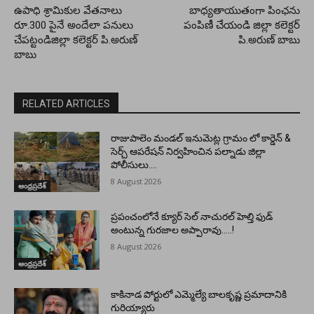
ఉపాధి శ్రామికుల వేతనాలు
బాధ్యతాయుతంగా పింఛను
రూ.300 పైనే అందేలా పనులు
పంపిణీ చేయండి జిల్లా కలెక్టర్
చేపట్టండిజిల్లా కలెక్టర్ పి.అరుణ్
పి.అరుణ్ బాబు
బాబు
RELATED ARTICLES
రాజుపాలెం మండల్ ఇనుమెట్ల గ్రామం లో కార్డెన్ &
సెర్చ్ ఆపరేషన్ నిర్వహించిన పల్నాడు జిల్లా
పోలీసులు….
8 August 2026
ఆంధ్రప్రదేశ్
ప్రపంచంలోనే క్యూర్ సెల్ నాచురల్ హెల్తి ఫుడ్
అంటున్న గురజాల అప్పారావు…..!
8 August 2026
ఆంధ్రప్రదేశ్
కాకినాడ పోర్టులో ఎమ్మెల్యే బాలకృష్ణ ప్రమాదానికి
గురియ్యారు