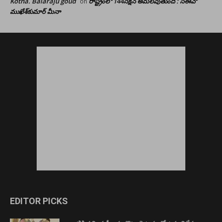
Kotha. Balaraju goud
రాష్ట్రంలో 144సెక్షన్ అమలవుతుంది : సీఈవో
on
ముఖేశ్‌కుమార్‌ మీనా
EDITOR PICKS