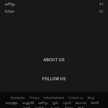
ఆరోగ్యం
87
సినిమా
62
ABOUT US
FOLLOW US
Disclaimer
Privacy
Advertisement
Contact us
Blog
ఆధ్యాత్మికం
ఆంధ్రప్రదేశ్
ఆరోగ్యం
క్రైమ్
గ్యాలరీ
తెలంగాణ
బిజినెస్
భారత్
రాజకీయం
శృంగారం
సినిమా
స్పోర్ట్స్