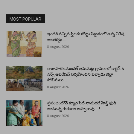
MOST POPULAR
ఇంటికి వచ్చిన స్త్రీలకు బొట్టు పెట్టడంలో ఉన్న విశేష
ఆంతర్యం…….
8 August 2026
రాజుపాలెం మండల్ ఇనుమెట్ల గ్రామం లో కార్డెన్ &
సెర్చ్ ఆపరేషన్ నిర్వహించిన పల్నాడు జిల్లా
పోలీసులు….
8 August 2026
ప్రపంచంలోనే క్యూర్ సెల్ నాచురల్ హెల్తి ఫుడ్
అంటున్న గురజాల అప్పారావు…..!
8 August 2026