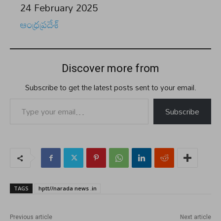
Date
24 February 2025
In relation to
ఆంధ్రప్రదేశ్
Discover more from
Subscribe to get the latest posts sent to your email.
Type your email…
Subscribe
TAGS
hptt//narada news .in
Previous article
Next article