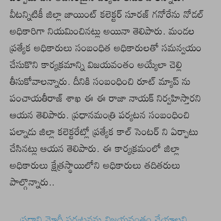
వీటన్నిటికీ జిల్లా జాయింట్ కలెక్టర్ సూరజ్ గనోరేను నోడల్
అధికారిగా నియమించినట్లు అయినా తెలిపారు. మండల
ప్రత్యేక అధికారులు సంబంధిత అధికారులతో సమన్వయం
చేసుకొని కార్యక్రమాన్ని విజయవంతం అయ్యేలా చెల్లి
తీసుకోవాలన్నారు. దీనికి సంబంధించి రూట్ మ్యాప్ ను
పంచాయతీరాజ్ శాఖ ఈ ఈ రాజా నాయక్ నిర్వహిస్తారని
ఆయన తెలిపారు. ప్రధానమంత్రి పర్యటన సంబంధించి
పల్నాడు జిల్లా కలెక్టరేట్లో ప్రత్యేక కాల్ సెంటర్ ని ఏర్పాటు
చేసినట్లు ఆయన తెలిపారు. ఈ కార్యక్రమంలో జిల్లా
అధికారులు క్షేత్రస్థాయిలోని అధికారులు తదితరులు
పాల్గొన్నారు..
ప్రధాని మోదీ పర్యటనను విజయవంతం చేయాలని