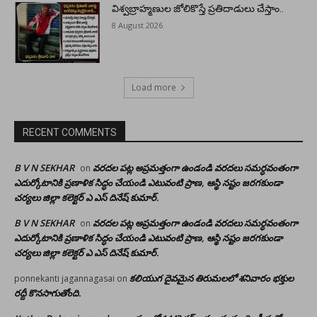
విశ్వబ్రాహ్మణుల జోలికొస్తే ప్రతిదాడులు చేస్తాం..
8 August 2026
Load more
RECENT COMMENTS
B V N SEKHAR
వరదల పట్ల అప్రమత్తంగా ఉండండి వరదలు సమర్ధవంతంగా
on
ఎదుర్కోటానికి ప్రణాళిక సిద్ధం చేయండి ఎటువంటి ప్రాణ, ఆస్థి నష్టం జరగకుండా
చర్యలు జిల్లా కలెక్టర్ ఎ ఎస్ దినేష్ కుమార్.
B V N SEKHAR
వరదల పట్ల అప్రమత్తంగా ఉండండి వరదలు సమర్ధవంతంగా
on
ఎదుర్కోటానికి ప్రణాళిక సిద్ధం చేయండి ఎటువంటి ప్రాణ, ఆస్థి నష్టం జరగకుండా
చర్యలు జిల్లా కలెక్టర్ ఎ ఎస్ దినేష్ కుమార్.
కలియుగ దైవమైన తిరుమలలో శనివారం భక్తుల
ponnekanti jagannagasai
on
రద్దీ కొనసాగుతోంది.