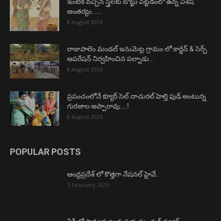
ఇంటికి వచ్చిన స్త్రీలకు బొట్టు పెట్టడంలో ఉన్న విశేష
ఆంతర్యం…….
8 August 2026
రాజుపాలెం మండల్ ఇనుమెట్ల గ్రామం లో కార్డెన్ & సెర్చ్
ఆపరేషన్ నిర్వహించిన పల్నాడు...
8 August 2026
ప్రపంచంలోనే క్యూర్ సెల్ నాచురల్ హెల్తి ఫుడ్ అంటున్న
గురజాల అప్పారావు…..!
8 August 2026
POPULAR POSTS
ఆంధ్రప్రదేశ్ లో కొత్తగా నేషనల్ హైవే..
5 February 2025