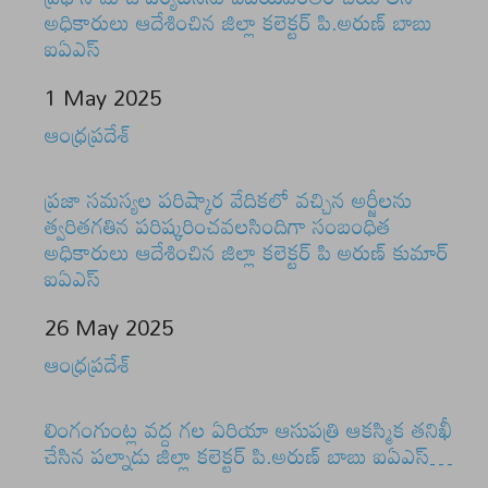
అధికారులు ఆదేశించిన జిల్లా కలెక్టర్ పి.అరుణ్ బాబు
ఐఏఎస్
Date
1 May 2025
In relation to
ఆంధ్రప్రదేశ్
ప్రజా సమస్యల పరిష్కార వేదికలో వచ్చిన అర్జీలను
త్వరితగతిన పరిష్కరించవలసిందిగా సంబంధిత
అధికారులు ఆదేశించిన జిల్లా కలెక్టర్ పి అరుణ్ కుమార్
ఐఏఎస్
Date
26 May 2025
In relation to
ఆంధ్రప్రదేశ్
లింగంగుంట్ల వద్ద గల ఏరియా ఆసుపత్రి ఆకస్మిక తనిఖీ
చేసిన పల్నాడు జిల్లా కలెక్టర్ పి.అరుణ్ బాబు ఐఏఎస్…