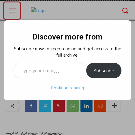
Home
ఆంధ్రప్రదేశ్
Discover more from
ఆంధ్రప్రదేశ్
ప్రధాని నరేంద్ర మోడీ పర్యటన
Subscribe now to keep reading and get access to the
full archive.
నువిజయవంతంచెయ్యలి కలెక్టర్ పి.
Type your email…
అరుణ్ బాబు ఐఏఎస్..
Subscribe
Continue reading
By
naradanews.in
Sunday, April 27, 2025 6:54 am
0
69
నారద వర్తమాన సమాచారం