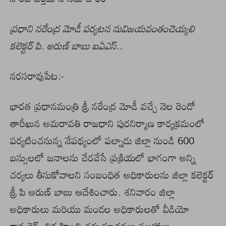
ప్రధాని నరేంద్ర మోడీ పర్యటన నువిజయవంతంచెయ్యలి
కలెక్టర్ పి. అరుణ్ బాబు ఐఏఎస్..
నరసరావుపేట:-
భారత ప్రధానమంత్రి శ్రీ నరేంద్ర మోడీ వచ్చే నెల రెండో
తారీఖున అమరావతి రాజధాని పురనిర్మాణ కార్యక్రమంలో
పర్యటించనున్న నేపథ్యంలో పల్నాడు జిల్లా నుండి 600
బస్సులలో జనాలను చేరవేసే ప్రక్రియలో భాగంగా అన్ని
చర్యలు తీసుకోవాలని సంబంధిత అధికారులను జిల్లా కలెక్టర్
శ్రీ పి అరుణ్ బాబు ఆదేశించారు. శనివారం జిల్లా
అధికారులు మరియు మండల అధికారులతో వీడియో