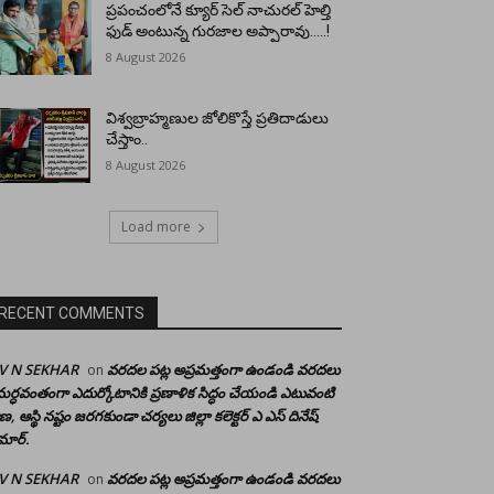
ప్రపంచంలోనే క్యూర్ సెల్ నాచురల్ హెల్తి
ఫుడ్ అంటున్న గురజాల అప్పారావు…..!
8 August 2026
విశ్వబ్రాహ్మణుల జోలికొస్తే ప్రతిదాడులు
చేస్తాం..
8 August 2026
Load more
RECENT COMMENTS
 V N SEKHAR
వరదల పట్ల అప్రమత్తంగా ఉండండి వరదలు
on
ర్ధవంతంగా ఎదుర్కోటానికి ప్రణాళిక సిద్ధం చేయండి ఎటువంటి
రాణ, ఆస్థి నష్టం జరగకుండా చర్యలు జిల్లా కలెక్టర్ ఎ ఎస్ దినేష్
మార్.
 V N SEKHAR
వరదల పట్ల అప్రమత్తంగా ఉండండి వరదలు
on