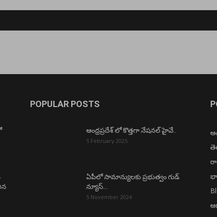
POPULAR POSTS
P
ో
ఆంధ్రప్రదేశ్ లో కొత్తగా నేషనల్ హైవే..
ఆంధ
5 February 2025
త
ర
భా
ం
ఏపీలో సామాన్యులకు ప్రభుత్వం గుడ్
చిన
న్యూస్…
B
5 November 2024
ఆధ