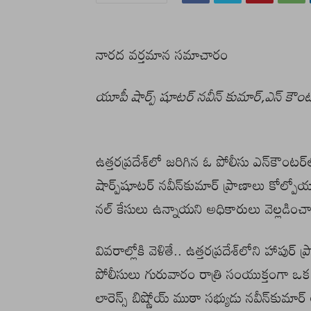
నారద వర్తమాన సమాచారం
యూపీ షార్ప్ షూటర్ నవీన్ కుమార్,ఎన్ కౌం
ఉత్తరప్రదేశ్‌లో జరిగిన ఓ పోలీసు ఎన్‌కౌంటర్‌
షార్ప్‌షూటర్ నవీన్‌కుమార్‌ ప్రాణాలు కోల్ప
నల్ కేసులు ఉన్నాయని అధికారులు వెల్లడించ
వివరాల్లోకి వెళితే.. ఉత్తరప్రదేశ్‌లోని హాపుర్‌ 
పోలీసులు గురువారం రాత్రి సంయుక్తంగా ఒ
లారెన్స్ బిష్ణోయ్ ముఠా సభ్యుడు నవీన్‌కుమార