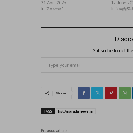
21 April 2025
12 June 20
In "తెలంగాణ"
In "ఆంధ్రప్రదేశ
Disco
Subscribe to get the
Type your email…
Share
TAGS
hptt//narada news .in
Previous article