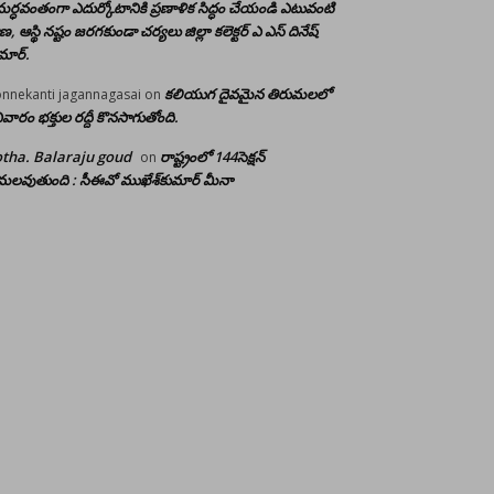
ర్ధవంతంగా ఎదుర్కోటానికి ప్రణాళిక సిద్ధం చేయండి ఎటువంటి
రాణ, ఆస్థి నష్టం జరగకుండా చర్యలు జిల్లా కలెక్టర్ ఎ ఎస్ దినేష్
మార్.
కలియుగ దైవమైన తిరుమలలో
nnekanti jagannagasai
on
ివారం భక్తుల రద్దీ కొనసాగుతోంది.
tha. Balaraju goud
రాష్ట్రంలో 144సెక్షన్
on
లవుతుంది : సీఈవో ముఖేశ్‌కుమార్‌ మీనా