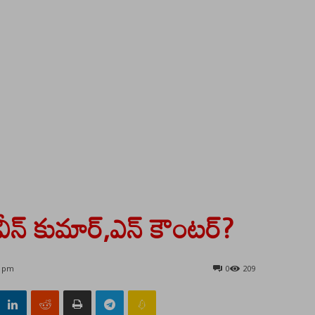
ీన్ కుమార్,ఎన్ కౌంటర్?
1 pm
0
209