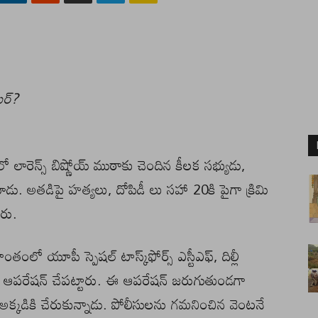
టర్?
లో లారెన్స్ బిష్ణోయ్ ముఠాకు చెందిన కీలక సభ్యుడు,
ోయాడు. అతడిపై హత్యలు, దోపిడీ లు సహా 20కి పైగా క్రిమి
ారు.
ప్రాంతంలో యూపీ స్పెషల్ టాస్క్‌ఫోర్స్ ఎస్టీఎఫ్, దిల్లీ
క ఆపరేషన్ చేపట్టారు. ఈ ఆపరేషన్ జరుగుతుండగా
్‌ అక్కడికి చేరుకున్నాడు. పోలీసులను గమనించిన వెంటనే