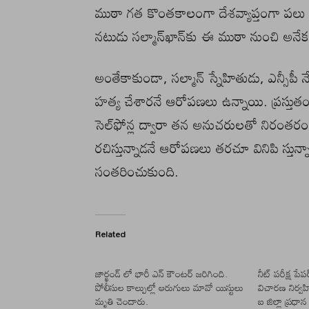
ముఠా గత కొంతకాలంగా దేశవ్యాప్తంగా పలు నేర
నటుడు సల్మాన్‌ఖాన్‌కు ఈ ముఠా నుంచి అనేకస
అంతేకాకుండా, సల్మాన్ స్నేహితుడు, ఎన్సీపీ
హత్య చేశారనే ఆరోపణలు ఉన్నాయి. ప్రస్తుతం లార
సెల్‌ఫోన్ల ద్వారా తన అనుచరులతో నిరంతర
రచిస్తున్నాడనే ఆరోపణలు తరచూ వినిపి స్తున్
సంతరించుకుంది.
Related
జార్ఖండ్ లో భారీ ఎన్ కౌంటర్ జరిగింది.
నీట్ పరీక్ష పేపర్
పోలీసుల కాల్పుల్లో ఆరుగులు మావో యిస్టులు
విచారణ నిర్వ
మృతి చెందారు.
ఐ జిల్లా ప్రధాన