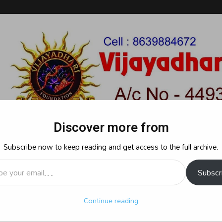
Discover more from
Subscribe now to keep reading and get access to the full archive.
l…
Subscr
రాజకీయం
క్రైమ్
స్పోర్ట్స్
సినిమా
ఆధ్యాత్మికం
బిజినెస్
శృ
Continue reading