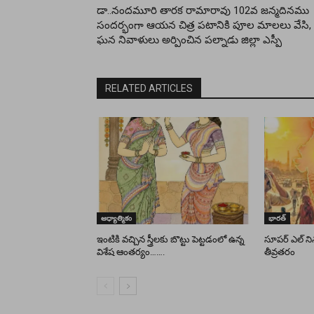
డా..నందమూరి తారక రామారావు 102వ జన్మదినము
సందర్భంగా ఆయన చిత్ర పటానికి పూల మాలలు వేసి,
ఘన నివాళులు అర్పించిన పల్నాడు జిల్లా ఎస్పీ
RELATED ARTICLES
ఆధ్యాత్మికం
భారత్
ఇంటికి వచ్చిన స్త్రీలకు బొట్టు పెట్టడంలో ఉన్న
సూపర్ ఎల్ నినో 
విశేష ఆంతర్యం…….
తీవ్రతరం