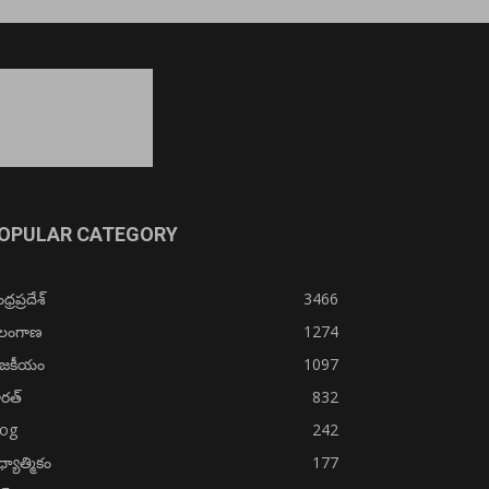
OPULAR CATEGORY
్రప్రదేశ్
3466
ెలంగాణ
1274
ాజకీయం
1097
రత్
832
log
242
్యాత్మికం
177