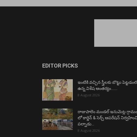
EDITOR PICKS
ఇంటికి వచ్చిన స్త్రీలకు బొట్టు పెట్టడంల
ఉన్న విశేష ఆంతర్యం…….
8 August 2026
రాజుపాలెం మండల్ ఇనుమెట్ల గ్రామ
లో కార్డెన్ & సెర్చ్ ఆపరేషన్ నిర్వహిం
పల్నాడు...
8 August 2026