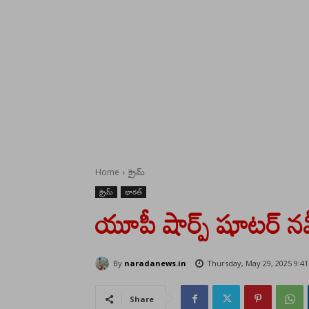
Home
క్రైమ్
క్రైమ్
భారత్
యూపీ షార్ప్ షూటర్ నవ
By
naradanews.in
Thursday, May 29, 2025 9:4
Share