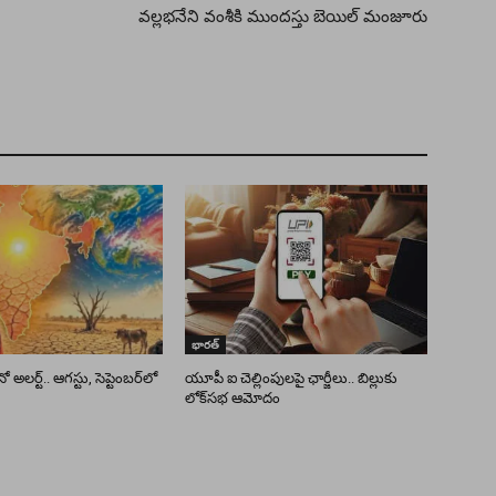
వల్లభనేని వంశీకి ముందస్తు బెయిల్ మంజూరు
భారత్
అలర్ట్.. ఆగస్టు, సెప్టెంబర్‌లో
యూపీ ఐ చెల్లింపులపై ఛార్జీలు.. బిల్లుకు
లోక్‌సభ ఆమోదం