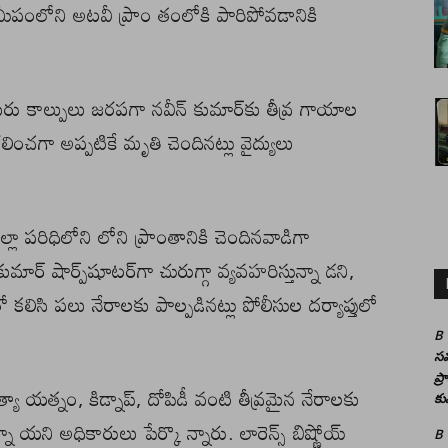
మీపంలోని అటవీ ప్రాం తంలోకి పారిపోవడానికి
ు కాల్పులు జరపగా నవీన్‌ కుమార్‌కు తీవ్ర గాయాల
ంచగా అప్పటికే మృతి చెందినట్లు వైద్యులు
ా పరిధిలోని లోని ప్రాంతానికి చెందినవాడిగా
కుమార్ షార్ప్‌షూటర్‌గా చురుగ్గా వ్యవహరిస్తున్నా డని,
లిసి పలు నేరాలకు పాల్పడినట్లు పోలీసుల దర్యాప్తులో
B
సమ
ప్
, హత్యా యత్నం, కిడ్నాప్, దోపిడీ వంటి తీవ్రమైన నేరాలకు
కు
ని అధికారులు పేర్కొ న్నారు. లారెన్స్ బిష్ణోయ్
B