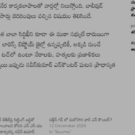
 కార్యకలాపాలతో వార్తల్లో నిలుస్తోంది. బాలీవుడ్
సమ
ప్
ార్లు బెదిరింపులు వచ్చిన విషయం తెలిసిందే.
కు
po
 నేత బాబా సిద్ధిఖీని కూడా ఈ ముఠా సభ్యులే దారుణంగా
శన
ెన్స్ బిష్ణోయ్ జైల్లో ఉన్నప్పటికీ, అక్కడి నుంచే
Ko
అమ
ం టచ్‌లో ఉంటూ నేరాలకు, హత్యలకు ప్రణాళికలు
నాయి.ఇప్పుడు నవీన్‌కుమార్‌ ఎన్‌కౌంటర్‌ ఘటన ప్రాధాన్యత
 లీకేజీపై సిట్టింగ్ జడ్జితో
చత్తీస్ గడ్ లో మరోసారి భారీ ఎన్ కౌంటర్?
హించాలని కోరిన ఎన్ ఎస్ యు
12 December 2024
 కార్యదర్శి నవీన్ కుమార్.
In "తెలంగాణ"