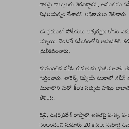
వారిపై కాల్పులకు తెగబడ్డాడని, అనంతరం స
విఫలయత్నం చేశాడని అధికారులు తెలిపారు.
ఈ క్రమంలో పోలీసులు ఆత్మరక్షణ కోసం ఎదుర
య్యాయి. వెంటనే సమీపంలోని ఆసుపత్రికి తరలి
ధ్రువీకరించారు.
మరణించిన నవీన్‌ కుమార్‌ను ఘజియాబాద్ జిల్ల
గుర్తించారు. లారెన్స్ బిష్ణోయ్ ముఠాలో నవీన్‌ 
ముఠాలోని మరో కీలక సభ్యుడు హషీం బాబాతో క
తేలింది.
దిల్లీ, ఉత్తరప్రదేశ్‌ రాష్ట్రాల్లో అతడపై హత్య
సంబంధించి సుమారు 20 కేసులు నమోదై ఉన్నా య