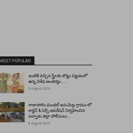
MOST POPULAR
ఇంటికి వచ్చిన స్త్రీలకు బొట్టు పెట్టడంలో
ఉన్న విశేష ఆంతర్యం…….
8 August 2026
రాజుపాలెం మండల్ ఇనుమెట్ల గ్రామం లో
కార్డెన్ & సెర్చ్ ఆపరేషన్ నిర్వహించిన
పల్నాడు జిల్లా పోలీసులు….
8 August 2026