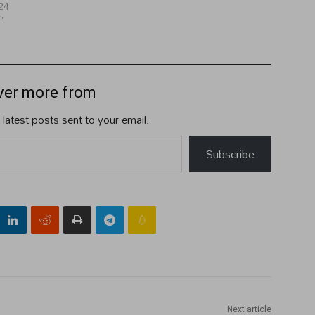
24
్"
ver more from
 latest posts sent to your email.
Subscribe
Next article