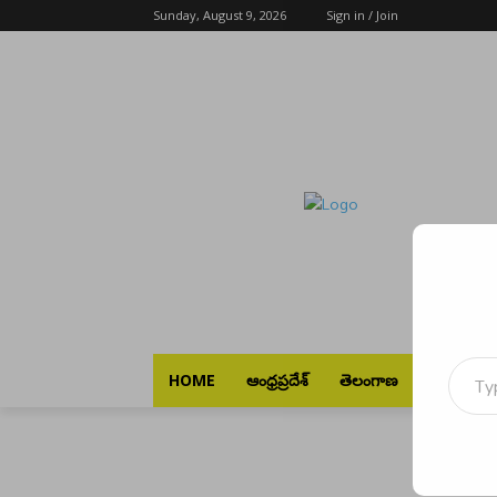
Sunday, August 9, 2026
Sign in / Join
Type your emai
HOME
ఆంధ్రప్రదేశ్
తెలంగాణ
భారత్