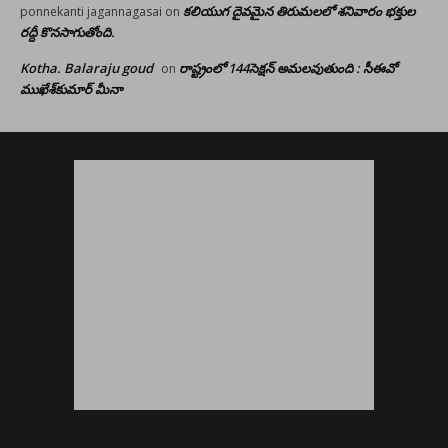
కలియుగ దైవమైన తిరుమలలో శనివారం భక్తుల
ponnekanti jagannagasai
on
రద్దీ కొనసాగుతోంది.
Kotha. Balaraju goud
రాష్ట్రంలో 144సెక్షన్ అమలవుతుంది : సీఈవో
on
ముఖేశ్‌కుమార్‌ మీనా