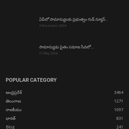
ఏపీలో సామాన్యులకు ప్రభుత్వం గుడ్ న్యూస్…
5 November 2024
సామాన్యుడు సైతం సమాజ సేవలో….
27 May 2024
POPULAR CATEGORY
ఆంధ్రప్రదేశ్
3464
తెలంగాణ
1271
రాజకీయం
1097
భారత్
831
Blog
241