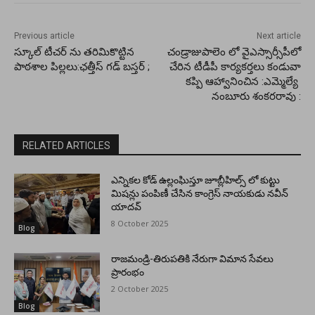
Previous article
Next article
స్కూల్ టీచర్ ను తరిమికొట్టిన
చండ్రాజుపాలెం లో వైఎస్సార్సీపీలో
పాఠశాల పిల్లలు:ఛత్తీస్ గడ్ బస్తర్ ;
చేరిన టీడీపీ కార్యకర్తలు కండువా
కప్పి ఆహ్వానించిన :ఎమ్మెల్యే
నంబూరు శంకరరావు :
RELATED ARTICLES
ఎన్నికల కోడ్ ఉల్లంఘిస్తూ జూబ్లీహిల్స్ లో కుట్టు
మిషన్లు పంపిణీ చేసిన కాంగ్రెస్ నాయకుడు నవీన్
యాదవ్
8 October 2025
Blog
రాజమండ్రి-తిరుపతికి నేరుగా విమాన సేవలు
ప్రారంభం
2 October 2025
Blog