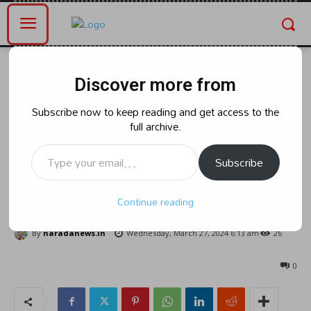
Home
Blog
Discover more from
Blog
వైఎస్సార్సీపీలో చేరిన ఊటుకూరు,
Subscribe now to keep reading and get access to the
full archive.
హసనాబాద్ వాసులు కండువా కప్పి
Type your email…
ఆహ్వానించిన :ఎమ్మెల్యే నంబూరు
Subscribe
శంకరరావు:
Continue reading
By
naradanews.in
Wednesday, March 27, 2024 6:13 am
26
0