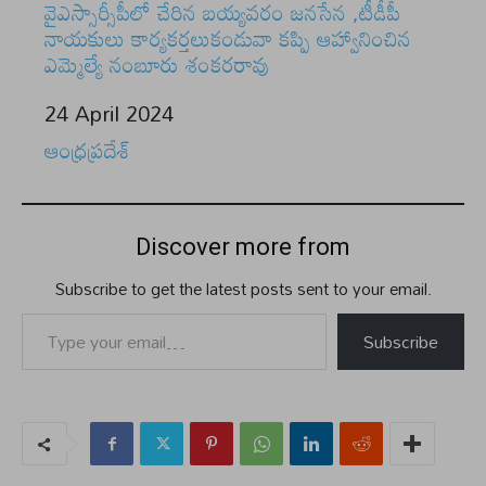
వైఎస్సార్సీపీలో చేరిన బయ్యవరం జనసేన ,టీడీపీ
నాయకులు కార్యకర్తలుకండువా కప్పి ఆహ్వానించిన
ఎమ్మెల్యే నంబూరు శంకరరావు
Date
24 April 2024
In relation to
ఆంధ్రప్రదేశ్
Discover more from
Subscribe to get the latest posts sent to your email.
Type your email…
Subscribe