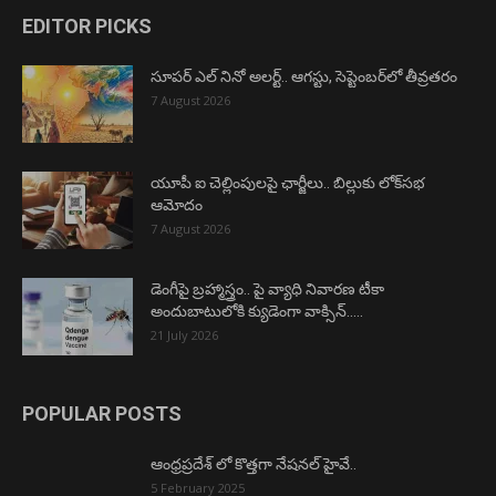
EDITOR PICKS
సూపర్ ఎల్ నినో అలర్ట్.. ఆగస్టు, సెప్టెంబర్‌లో తీవ్రతరం
7 August 2026
యూపీ ఐ చెల్లింపులపై ఛార్జీలు.. బిల్లుకు లోక్‌సభ
ఆమోదం
7 August 2026
డెంగీపై బ్రహ్మాస్త్రం.. పై వ్యాధి నివారణ టీకా
అందుబాటులోకి క్యుడెంగా వాక్సిన్…..
21 July 2026
POPULAR POSTS
ఆంధ్రప్రదేశ్ లో కొత్తగా నేషనల్ హైవే..
5 February 2025