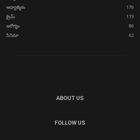
ఆధ్యాత్మికం
176
క్రైమ్
173
ఆరోగ్యం
86
సినిమా
62
ABOUT US
FOLLOW US