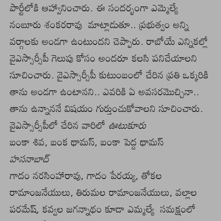
పార్టీలోకి ఆహ్వానించారు. ఈ సందర్భంగా ఎమ్మెల్యే
నంబూరు శంకరరావు మాట్లాడుతూ.. ప్రభుత్వం అన్ని
వర్గాలకు అండగా ఉంటుందని చెప్పారు. రాబోయే ఎన్నికల్లో
వైఎస్సార్సీపీ గెలుపు కోసం అందరూ కలసి పనిచేయాలని
సూచించారు. వైఎస్సార్సీపీ కుటుంబంలో చేరిన ప్రతి ఒక్కరికి
తాను అండగా ఉంటానని.. ఎవరికి ఏ అవసరమొచ్చినా..
తాను ఉన్నాననే విషయం గుర్తుంచుకోవాలని సూచించారు.
వైఎస్సార్సీపీలో చేరిన వారిలో
ఊటుకూరు
బంకా శివ, బంక థామస్, బంకా పెద్ద థామస్
హసనాబాద్
గాదం నరసింహారావు, గాదం పేరయ్య, తోకల
రామాంజనేయులు, తిరుమల రామాంజనేయులు, వల్లాల
పరమేష్, కవ్వల జగన్నాథం కూడా ఎమ్మల్యే సమక్షంలో