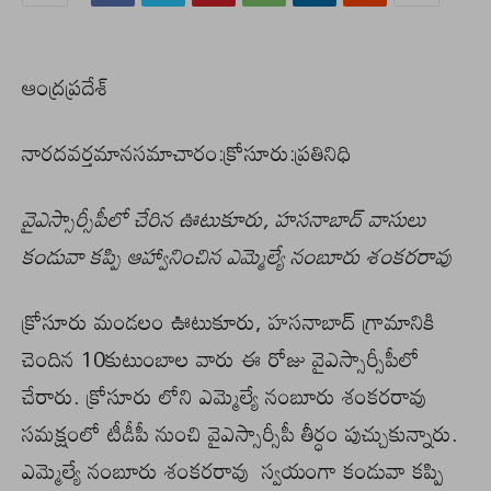
ఆంద్రప్రదేశ్
నారదవర్తమానసమాచారం:క్రోసూరు:ప్రతినిధి
వైఎస్సార్సీపీలో చేరిన ఊటుకూరు, హసనాబాద్ వాసులు
కండువా కప్పి ఆహ్వానించిన ఎమ్మెల్యే నంబూరు శంకరరావు
క్రోసూరు మండలం ఊటుకూరు, హసనాబాద్ గ్రామానికి
చెందిన 10కుటుంబాల వారు ఈ రోజు వైఎస్సార్సీపీలో
చేరారు. క్రోసూరు లోని ఎమ్మెల్యే నంబూరు శంకరరావు
సమక్షంలో టీడీపీ నుంచి వైఎస్సార్సీపీ తీర్ధం పుచ్చుకున్నారు.
ఎమ్మెల్యే నంబూరు శంకరరావు స్వయంగా కండువా కప్పి