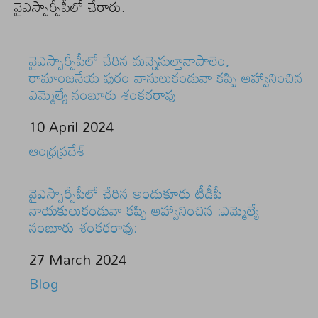
వైఎస్సార్సీపీలో చేరారు.
వైఎస్సార్సీపీలో చేరిన మన్నెసుల్తానాపాలెం,
రామాంజనేయ పురం వాసులుకండువా కప్పి ఆహ్వానించిన
ఎమ్మెల్యే నంబూరు శంకరరావు
Date
10 April 2024
In relation to
ఆంధ్రప్రదేశ్
వైఎస్సార్సీపీలో చేరిన అందుకూరు టీడీపీ
నాయకులుకండువా కప్పి ఆహ్వానించిన :ఎమ్మెల్యే
నంబూరు శంకరరావు:
Date
27 March 2024
In relation to
Blog