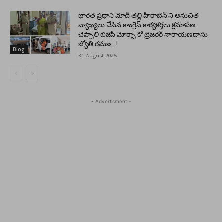
భారత ప్రధాని మోదీ తల్లి హీరాబెన్ ని అనుచిత
వ్యాఖ్యలు చేసిన కాంగ్రెస్ కార్యకర్తలు క్షమాపణ
చెప్పాలి బిజెపి మోర్చా కో ట్రెజరర్ నారాయణదాసు
జ్యోతి రమణ…!
Blog
31 August 2025
- Advertisment -