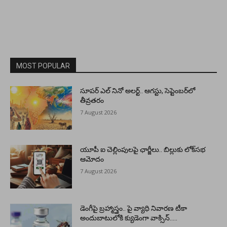
MOST POPULAR
సూపర్ ఎల్ నినో అలర్ట్.. ఆగస్టు, సెప్టెంబర్‌లో
తీవ్రతరం
7 August 2026
యూపీ ఐ చెల్లింపులపై ఛార్జీలు.. బిల్లుకు లోక్‌సభ
ఆమోదం
7 August 2026
డెంగీపై బ్రహ్మాస్త్రం.. పై వ్యాధి నివారణ టీకా
అందుబాటులోకి క్యుడెంగా వాక్సిన్…..