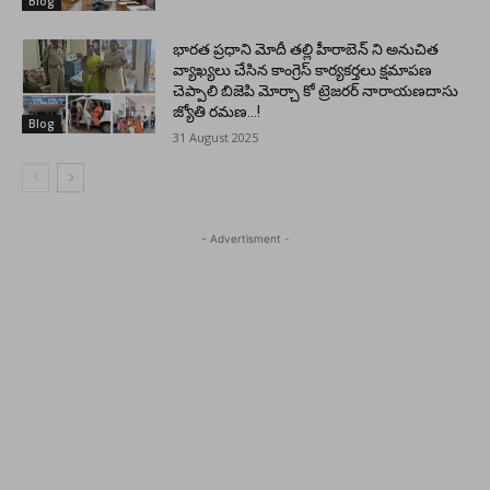
Blog
భారత ప్రధాని మోదీ తల్లి హీరాబెన్ ని అనుచిత
వ్యాఖ్యలు చేసిన కాంగ్రెస్ కార్యకర్తలు క్షమాపణ
చెప్పాలి బిజెపి మోర్చా కో ట్రెజరర్ నారాయణదాసు
జ్యోతి రమణ…!
Blog
31 August 2025
- Advertisment -