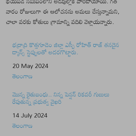
భయపడి సమీపంలోని అడవుల్లోకి పారిపోయాయి. గత
వారం రోజులుగా ఈ ఆలోచనను అమలు చేస్తున్నామని,
చాలా వరకు కోతులు గ్రామాన్ని వదిలి వెళ్లాయన్నారు.
భద్రాద్రి కొత్తగూడెం జిల్లా ఎస్పీ రోహిత్ రాజ్ తనదైన
డ్యాన్స్ స్టెప్పులతో అదరగొట్టారు.
Date
20 May 2024
In relation to
తెలంగాణ
మొన్న రైతుబంధు.. నిన్న పెన్షన్ రికవరీ గుబులు
రేపుతున్న ప్రభుత్వ వైఖరి
Date
14 July 2024
In relation to
తెలంగాణ