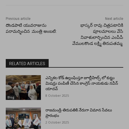
Previous article
Next article
దొండపాటి యువరాజును
భాస్కర్ రావు చిత్రపటానికి
పరామర్శించిన :మంత్రి అంబటి:
పూలమాలలు వేసి
నివాళులార్పించిన ఎంపీపీ
వేములకొండ లక్ష్మి తిరుపతమ్మ.
RELATED ARTICLES
ఎన్నికల కోడ్ ఉల్లంఘిస్తూ జూబ్లీహిల్స్ లో కుట్టు
మిషన్లు పంపిణీ చేసిన కాంగ్రెస్ నాయకుడు నవీన్
యాదవ్
8 October 2025
Blog
రాజమండ్రి-తిరుపతికి నేరుగా విమాన సేవలు
ప్రారంభం
2 October 2025