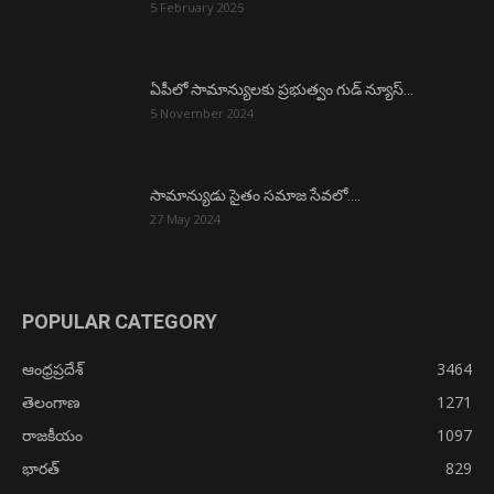
5 February 2025
ఏపీలో సామాన్యులకు ప్రభుత్వం గుడ్ న్యూస్…
5 November 2024
సామాన్యుడు సైతం సమాజ సేవలో….
27 May 2024
POPULAR CATEGORY
ఆంధ్రప్రదేశ్
3464
తెలంగాణ
1271
రాజకీయం
1097
భారత్
829