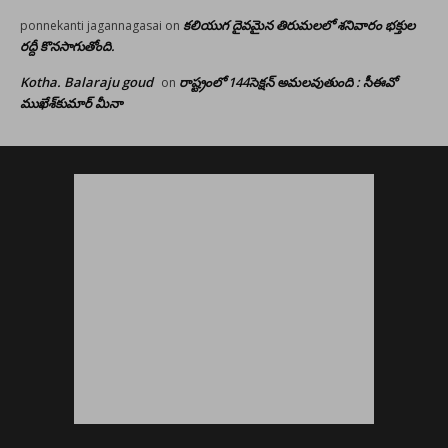
కలియుగ దైవమైన తిరుమలలో శనివారం భక్తుల
ponnekanti jagannagasai
on
రద్దీ కొనసాగుతోంది.
Kotha. Balaraju goud
రాష్ట్రంలో 144సెక్షన్ అమలవుతుంది : సీఈవో
on
ముఖేశ్‌కుమార్‌ మీనా