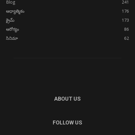
Blog
241
ఆధ్యాత్మికం
176
క్రైమ్
173
ఆరోగ్యం
86
సినిమా
62
ABOUT US
FOLLOW US