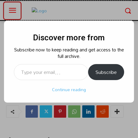
Home
Blog
Discover more from
Blog
కోతులను తరిమికొట్టేందుకు గొరిల్లాగా
Subscribe now to keep reading and get access to the
full archive.
మారింది..
Type your email…
Subscribe
By
naradanews.in
Thursday, March 28, 2024 9:55 am
29
Continue reading
0