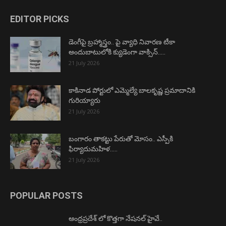
EDITOR PICKS
డెంగీపై బ్రహ్మాస్త్రం.. పై వ్యాధి నివారణ టీకా
అందుబాటులోకి క్యుడెంగా వాక్సిన్…..
21 July 2026
కాకినాడ పోర్టులో ఎమ్మెల్యే బాలకృష్ణ ప్రమాదానికి
గురియ్యారు
21 July 2026
బంగారం తాకట్టు పేరుతో మోసం.. ఎస్పీకి
ఫిర్యాదుమహిళ…..
21 July 2026
POPULAR POSTS
ఆంధ్రప్రదేశ్ లో కొత్తగా నేషనల్ హైవే..