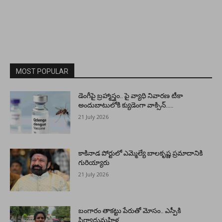
MOST POPULAR
డెంగీపై బ్రహ్మాస్త్రం.. పై వ్యాధి నివారణ టీకా
అందుబాటులోకి క్యుడెంగా వాక్సిన్…..
21 July 2026
కాకినాడ పోర్టులో ఎమ్మెల్యే బాలకృష్ణ ప్రమాదానికి
గురియ్యారు
21 July 2026
బంగారం తాకట్టు పేరుతో మోసం.. ఎస్పీకి
ఫిర్యాదుమహిళ…..