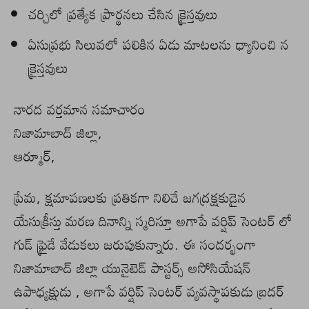
చర్చిలో ప్రత్యేక ప్రార్థనలు చేసిన క్రైస్తవులు
ఏసుప్రభు సిలువలో పలికిన ఏడు మాటలను ధ్యానించి న
క్రైస్తవులు
నారద వర్తమాన సమాచారం
నిజామాబాద్ జిల్లా,
ఆర్మూర్,
ప్రేమ, క్షమాపణలకు ప్రతికగా నిలిచే జగద్రక్షకుడైన
యేసుక్రీస్తు మరణ దినాన్ని స్మరిస్తూ అగాపే వర్షిప్ సెంటర్ లో
గుడ్ ఫ్రైడే వేడుకలు జరుపుకున్నారు. ఈ సందర్భంగా
నిజామాబాద్ జిల్లా యునైటెడ్ పాస్టర్స్ అసోసియేషన్
ఉపాధ్యక్షుడు , అగాపే వర్షిప్ సెంటర్ వ్యవస్థాపకుడు బ్రదర్