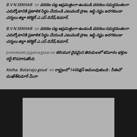
B V N SEKHAR
వరదల పట్ల అప్రమత్తంగా ఉండండి వరదలు సమర్ధవంతంగా
on
ఎదుర్కోటానికి ప్రణాళిక సిద్ధం చేయండి ఎటువంటి ప్రాణ, ఆస్థి నష్టం జరగకుండా
చర్యలు జిల్లా కలెక్టర్ ఎ ఎస్ దినేష్ కుమార్.
B V N SEKHAR
వరదల పట్ల అప్రమత్తంగా ఉండండి వరదలు సమర్ధవంతంగా
on
ఎదుర్కోటానికి ప్రణాళిక సిద్ధం చేయండి ఎటువంటి ప్రాణ, ఆస్థి నష్టం జరగకుండా
చర్యలు జిల్లా కలెక్టర్ ఎ ఎస్ దినేష్ కుమార్.
కలియుగ దైవమైన తిరుమలలో శనివారం భక్తుల
ponnekanti jagannagasai
on
రద్దీ కొనసాగుతోంది.
Kotha. Balaraju goud
రాష్ట్రంలో 144సెక్షన్ అమలవుతుంది : సీఈవో
on
ముఖేశ్‌కుమార్‌ మీనా