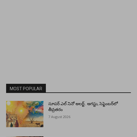
MOST POPULAR
సూపర్ ఎల్ నినో అలర్ట్.. ఆగస్టు, సెప్టెంబర్‌లో
తీవ్రతరం
7 August 2026