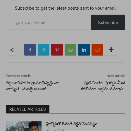
Subscribe to get the latest posts sent to your email.
Type your email…
Subscribe
Previous article
Next article
కట్టావారిపాలెం గ్రామాభివృద్ధి నా
పులిచింతల ప్రాజెక్టు మీద
బాధ్యత. :మంత్రి అంబటి:
పోలీసుల అక్రమ వసూళ్లు :
RELATED ARTICLES
హైకోర్టులో రేవంత్ రెడ్డికి చెంపపెట్టు
20 July 2026