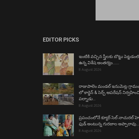
EDITOR PICKS
ఇంటికి వచ్చిన స్త్రీలకు బొట్టు పెట్టడంల
ఉన్న విశేష ఆంతర్యం…….
8 August 2026
రాజుపాలెం మండల్ ఇనుమెట్ల గ్రామ
లో కార్డెన్ & సెర్చ్ ఆపరేషన్ నిర్వహిం
పల్నాడు...
8 August 2026
ప్రపంచంలోనే క్యూర్ సెల్ నాచురల్ హెల్
ఫుడ్ అంటున్న గురజాల అప్పారావు….
8 August 2026