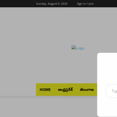
Sunday, August 9, 2026
Sign in / Join
Type your emai
HOME
ఆంధ్రప్రదేశ్
తెలంగాణ
భారత్