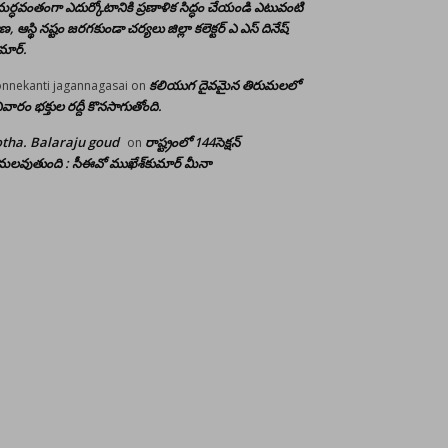
ర్ధవంతంగా ఎదుర్కోటానికి ప్రణాళిక సిద్ధం చేయండి ఎటువంటి
రాణ, ఆస్థి నష్టం జరగకుండా చర్యలు జిల్లా కలెక్టర్ ఎ ఎస్ దినేష్
మార్.
కలియుగ దైవమైన తిరుమలలో
nnekanti jagannagasai
on
ివారం భక్తుల రద్దీ కొనసాగుతోంది.
tha. Balaraju goud
రాష్ట్రంలో 144సెక్షన్
on
లవుతుంది : సీఈవో ముఖేశ్‌కుమార్‌ మీనా