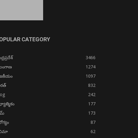
OPULAR CATEGORY
్రప్రదేశ్
3466
ెలంగాణ
1274
ాజకీయం
1097
రత్
832
log
242
్యాత్మికం
177
ైమ్
173
ోగ్యం
87
నిమా
62