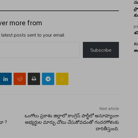
సమ
ప్
కు
ver more from
po
శన
 latest posts sent to your email.
Ko
Subscribe
అమ
Next article
ఒంగోలు ప్రకాశం జిల్లాలో కాంగ్రెస్ పార్టీలో అనూహ్యంగా
డా ?
అభ్యర్థుల మార్పు చోటు చేసుకోవడంతో గందరగోళంకు
దారితీస్తుంది.