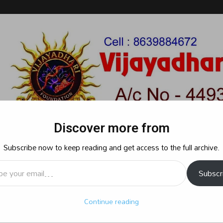
Discover more from
Subscribe now to keep reading and get access to the full archive.
l…
Subscr
రాజకీయం
క్రైమ్
స్పోర్ట్స్
సినిమా
ఆధ్యాత్మికం
బిజినెస్
శృ
Continue reading