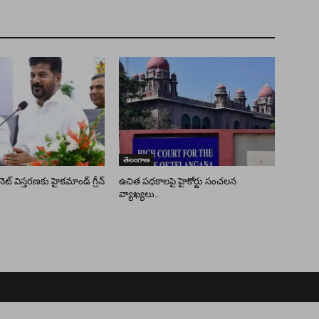
తెలంగాణ
ెట్ విస్తరణకు హైకమాండ్ గ్రీన్
ఉచిత పథకాలపై హైకోర్టు సంచలన
వ్యాఖ్యలు..