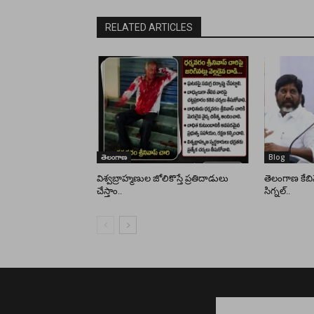
RELATED ARTICLES
తెలంగాణ
Blog
విశ్వబ్రాహ్మణుల జోలికొస్తే ప్రతిదాడులు
తెలంగాణ కేబిన
చేస్తాం..
సిగ్నల్..