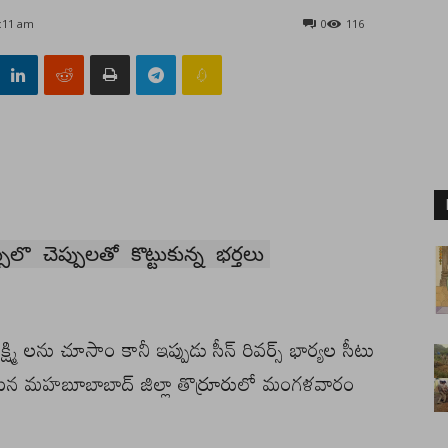
7:11 am
0
116
లొ చెప్పులతో కొట్టుకున్న భర్తలు
్ష్మి లను చూసాం కానీ ఇప్పుడు సీన్ రివర్స్ భార్యల సీటు
ఈ ఘటన మహబూబాబాద్ జిల్లా తొర్రూరులో మంగళవారం