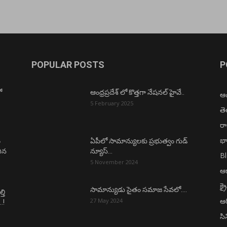
POPULAR POSTS
P
ో
ఆంధ్రప్రదేశ్ లో కొత్తగా నేషనల్ హైవే..
ఆంధ
5 February 2025
త
ర
భా
ం
ఏపీలో సామాన్యులకు ప్రభుత్వం గుడ్
చిన
న్యూస్…
B
5 November 2024
ఆధ
క్ర
సామాన్యుడు సైతం సమాజ సేవలో….
తి
ఆర
27 May 2024
.!
సి