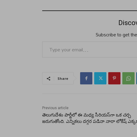
Disco
Subscribe to get the
Type your email…
Share
Previous article
తెలుగుదేశం పార్టీలో ఈ మధ్య సీరియస్‌గా ఒక చర్చ
జరుగుతోంది. ఎన్నికలు దగ్గర పడినా నారా లోకేష్ ఎక్క