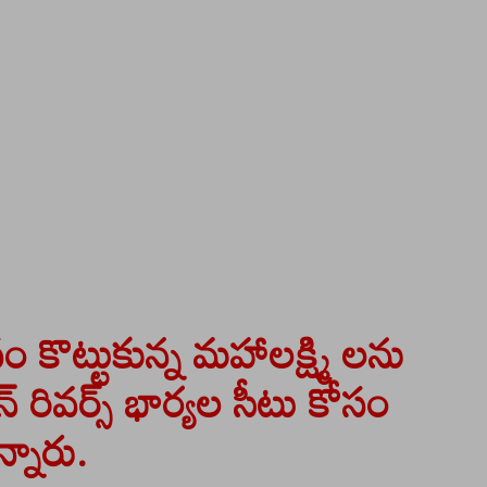
సం కొట్టుకున్న మహాలక్ష్మి లను
్ రివర్స్ భార్యల సీటు కోసం
న్నారు.