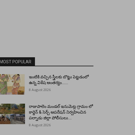
MOST POPULAR
ఇంటికి వచ్చిన స్త్రీలకు బొట్టు పెట్టడంలో
ఉన్న విశేష ఆంతర్యం…….
8 August 2026
రాజుపాలెం మండల్ ఇనుమెట్ల గ్రామం లో
కార్డెన్ & సెర్చ్ ఆపరేషన్ నిర్వహించిన
పల్నాడు జిల్లా పోలీసులు….
8 August 2026