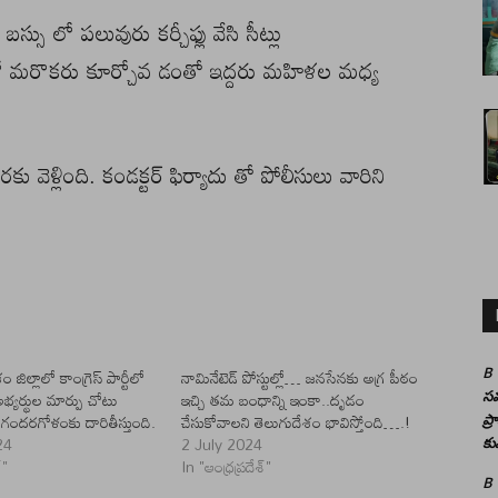
స్సు లో పలువురు కర్చీఫ్లు వేసి సీట్లు
లో మరొకరు కూర్చోవ డంతో ఇద్దరు మహిళల మధ్య
రకు వెళ్లింది. కండక్టర్ ఫిర్యాదు తో పోలీసులు వారిని
జిల్లాలో కాంగ్రెస్ పార్టీలో
నామినేటెడ్ పోస్టుల్లో… జనసేనకు అగ్ర పీఠం
B
్యర్థుల మార్పు చోటు
ఇచ్చి తమ బంధాన్ని ఇంకా..దృడం
సమ
గందరగోళంకు దారితీస్తుంది.
చేసుకోవాలని తెలుగుదేశం భావిస్తోంది….!
ప్
24
2 July 2024
కు
్"
In "ఆంధ్రప్రదేశ్"
B