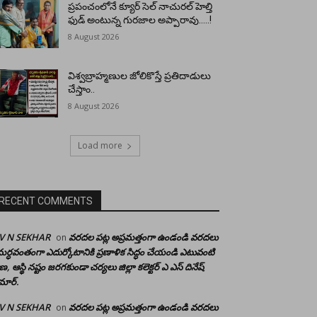
ప్రపంచంలోనే క్యూర్ సెల్ నాచురల్ హెల్తి
ఫుడ్ అంటున్న గురజాల అప్పారావు…..!
8 August 2026
విశ్వబ్రాహ్మణుల జోలికొస్తే ప్రతిదాడులు
చేస్తాం..
8 August 2026
Load more
RECENT COMMENTS
 V N SEKHAR
వరదల పట్ల అప్రమత్తంగా ఉండండి వరదలు
on
ర్ధవంతంగా ఎదుర్కోటానికి ప్రణాళిక సిద్ధం చేయండి ఎటువంటి
రాణ, ఆస్థి నష్టం జరగకుండా చర్యలు జిల్లా కలెక్టర్ ఎ ఎస్ దినేష్
మార్.
 V N SEKHAR
వరదల పట్ల అప్రమత్తంగా ఉండండి వరదలు
on