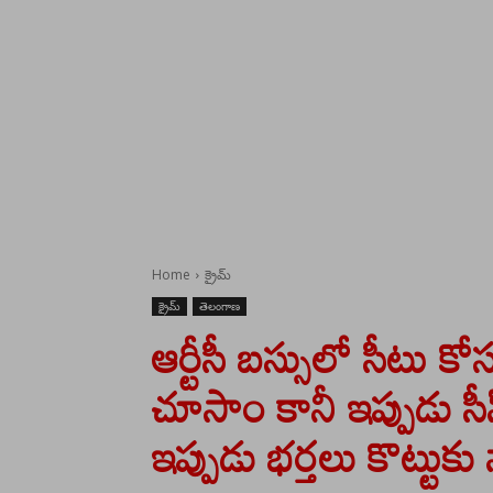
Home
క్రైమ్
క్రైమ్
తెలంగాణ
ఆర్టీసీ బస్సులో సీటు కో
చూసాం కానీ ఇప్పుడు సీన
ఇప్పుడు భర్తలు కొట్టుకు 