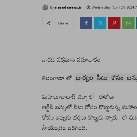
By
naradanews.in
Wednesday, April 24, 2024 
Share
నారద వర్తమాన సమాచారం
తెలంగాణా లో
భార్యల సీటు కోసం బస్సు
మహబూబాబాద్ జిల్లా లో ఈరోజు
ఆర్టీసీ బస్సులో సీటు కోసం కొట్టుకున్న మహాలక
కోసం ఇప్పుడు భర్తలు కొట్టుకు న్నారు. 
సాయంత్రం జరిగింది.