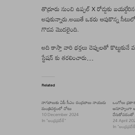
తొర్రూరు నుంచి ఉప్పల్ X రోడ్డుకు బయల్దేరిన బ
అపుకున్నారు.అయితే ఒకరు ఆపుకొన్న సీటు
గొడవ మొదలైంది.
అది కాస్తా వారి భర్తలు చెప్పులతో కొట్టుకునే వ
స్టేషన్ కు తరలించారు…
Related
నాగబాబుకు ఏపీ సీఎం చంద్రబాబు నాయుడు
ఒంగోలు ప్రకాశం 
మంత్రివర్గంలో చోటు
అనూహ్యంగా అభ
10 December 2024
చేసుకోవడంతో 
In "ఆంధ్రప్రదేశ్"
24 April 20
In "ఆంధ్రప్రదేశ