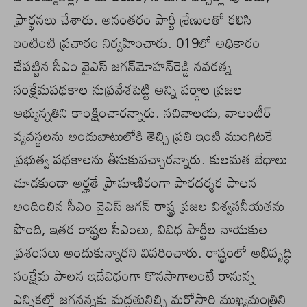
ప్రార్థనలు చేశారు. అనంతరం పార్టీ శ్రేణులతో కలిసి
ఇంటింటి ప్రచారం నిర్వహించారు. 019లో అధికారం
చేపట్టిన సీఎం వైఎస్‌ జగన్‌మోహన్‌రెడ్డి నవరత్న
సంక్షేమపథకాల నుప్రవేశపెట్టి అన్ని వర్గాల ప్రజల
అభ్యున్నతిని కాంక్షించారన్నారు. సచివాలయ, వాలంటీర్‌
వ్యవస్థలను అందుబాటులోకి తెచ్చి ప్రతి ఇంటి ముంగిటకే
ప్రభుత్వ పథకాలను తీసుకువచ్చారన్నారు. కులమత బేధాలు
చూడకుండా అర్హతే ప్రామాణికంగా పారదర్శక పాలన
అందించిన సీఎం వైఎస్‌ జగన్‌ రాష్ట్ర ప్రజల విశ్వసనీయతను
పొంది, ఇతర రాష్ట్రల సీఎంలు, వివిధ పార్టీల నాయకుల
ప్రశంసలు అందుకున్నారని వివరించారు. రాష్ట్రంలో అభివృద్ధి
సంక్షేమ పాలన ఇదేవిధంగా కొనసాగాలంటే రానున్న
ఎన్నికల్లో జగనన్నకు మద్దతునిచ్చి మరోసారి ముఖ్యమంత్రిని