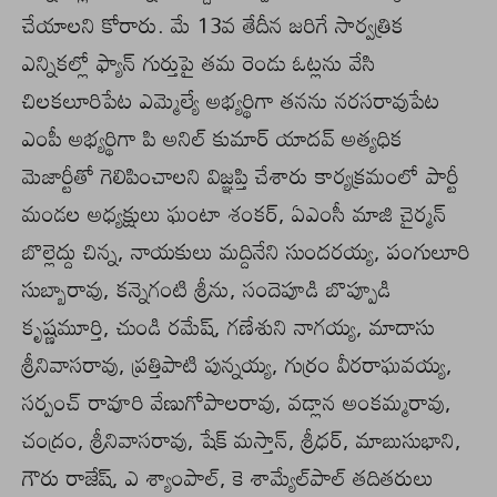
చేయాలని కోరారు. మే 13వ తేదీన జరిగే సార్వత్రిక
ఎన్నికల్లో ఫ్యాన్‌ గుర్తుపై తమ రెండు ఓట్లను వేసి
చిలకలూరిపేట ఎమ్మెల్యే అభ్యర్థిగా తనను నరసరావుపేట
ఎంపీ అభ్యర్థిగా పి అనిల్‌ కుమార్‌ యాదవ్‌ అత్యధిక
మెజార్టీతో గెలిపించాలని విజ్ఞప్తి చేశారు కార్యక్రమంలో పార్టీ
మండల అధ్యక్షులు ఘంటా శంకర్, ఏఎంసీ మాజి చైర్మన్‌
బొల్లెద్దు చిన్న, నాయకులు మద్దినేని సుందరయ్య, పంగులూరి
సుబ్బారావు, కన్నెగంటి శ్రీను, సందెపూడి బొప్పూడి
కృష్ణమూర్తి, చుండి రమేష్, గణేశుని నాగయ్య, మాదాసు
శ్రీనివాసరావు, ప్రత్తిపాటి పున్నయ్య, గుర్రం వీరరాఘవయ్య,
సర్పంచ్‌ రావూరి వేణుగోపాలరావు, వడ్లాన అంకమ్మరావు,
చంద్రం, శ్రీనివాసరావు, షేక్‌ మస్తాన్, శ్రీధర్, మాబుసుభాని,
గౌరు రాజేష్, ఎ శ్యాంపాల్, కె శామ్యేల్‌పాల్‌ తదితరులు