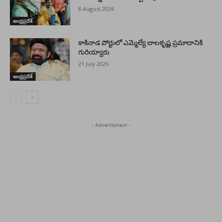
8 August 2026
ఆంధ్రప్రదేశ్
కాకినాడ పోర్టులో ఎమ్మెల్యే బాలకృష్ణ ప్రమాదానికి
గురియ్యారు
21 July 2026
ఆంధ్రప్రదేశ్
- Advertisment -