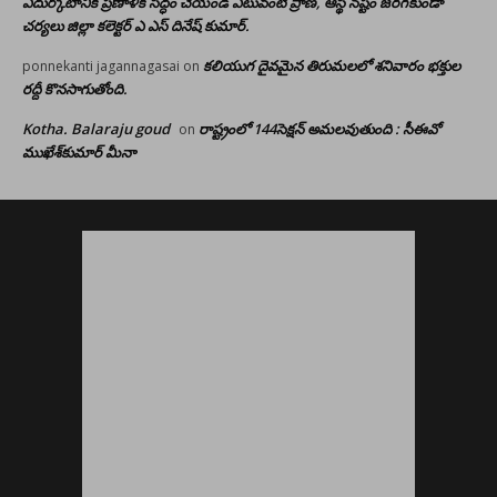
ఎదుర్కోటానికి ప్రణాళిక సిద్ధం చేయండి ఎటువంటి ప్రాణ, ఆస్థి నష్టం జరగకుండా
చర్యలు జిల్లా కలెక్టర్ ఎ ఎస్ దినేష్ కుమార్.
కలియుగ దైవమైన తిరుమలలో శనివారం భక్తుల
ponnekanti jagannagasai
on
రద్దీ కొనసాగుతోంది.
Kotha. Balaraju goud
రాష్ట్రంలో 144సెక్షన్ అమలవుతుంది : సీఈవో
on
ముఖేశ్‌కుమార్‌ మీనా