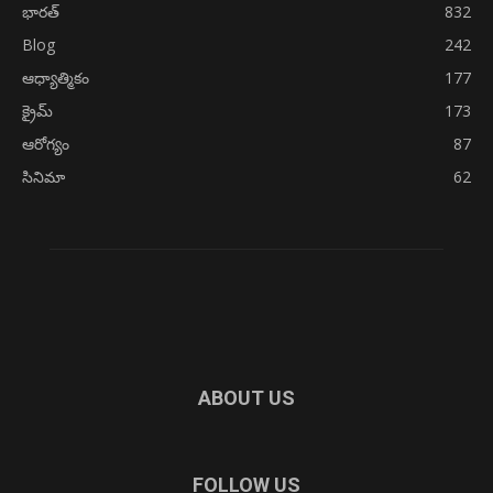
భారత్
832
Blog
242
ఆధ్యాత్మికం
177
క్రైమ్
173
ఆరోగ్యం
87
సినిమా
62
ABOUT US
FOLLOW US