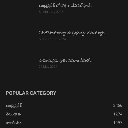
ఆంధ్రప్రదేశ్ లో కొత్తగా నేషనల్ హైవే..
5 February 2025
ఏపీలో సామాన్యులకు ప్రభుత్వం గుడ్ న్యూస్…
5 November 2024
సామాన్యుడు సైతం సమాజ సేవలో….
27 May 2024
POPULAR CATEGORY
ఆంధ్రప్రదేశ్
3466
తెలంగాణ
1274
రాజకీయం
1097