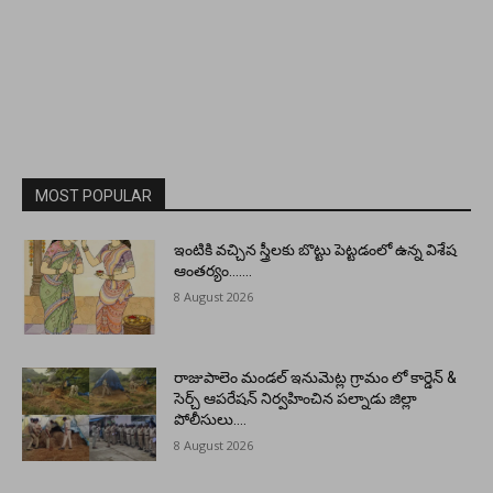
MOST POPULAR
ఇంటికి వచ్చిన స్త్రీలకు బొట్టు పెట్టడంలో ఉన్న విశేష
ఆంతర్యం…….
8 August 2026
రాజుపాలెం మండల్ ఇనుమెట్ల గ్రామం లో కార్డెన్ &
సెర్చ్ ఆపరేషన్ నిర్వహించిన పల్నాడు జిల్లా
పోలీసులు….
8 August 2026