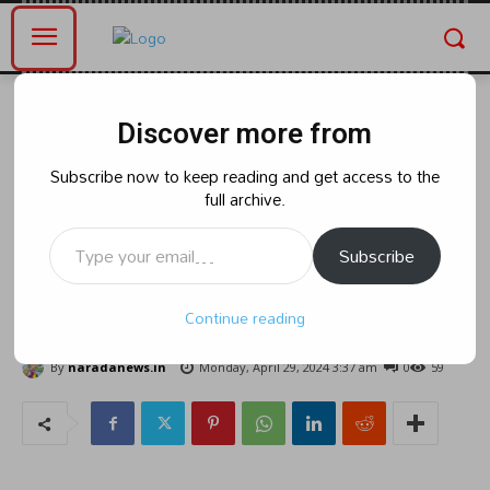
Home
ఆంధ్రప్రదేశ్
Discover more from
ఆంధ్రప్రదేశ్
రాజకీయం
సంక్షేమ రాజ్యం మళ్లీ
Subscribe now to keep reading and get access to the
full archive.
తెచ్చుకుందాం..వైఎస్సార్‌ సీపీ
Type your email…
చిలకలూరిపేట ఎమ్మెల్యే అభ్యర్థి కావటి
Subscribe
శివనాగ మనోహర్‌ నాయుడు
Continue reading
By
naradanews.in
Monday, April 29, 2024 3:37 am
0
59