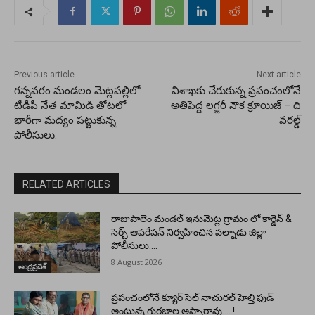
Previous article
Next article
గన్నవరం మండలం మెట్లపల్లిలో
విశాఖకు చేరుకున్న ప్రపంచంలోనే
టీడీపీ నేత మామిడి తోటలో
అతిపెద్ద లగ్జరీ నౌక క్రూయిజ్ – ది
భారీగా మద్యం పట్టుకున్న
వరల్డ్
పోలీసులు.
RELATED ARTICLES
రాజుపాలెం మండల్ ఇనుమెట్ల గ్రామం లో కార్డెన్ &
సెర్చ్ ఆపరేషన్ నిర్వహించిన పల్నాడు జిల్లా
పోలీసులు….
8 August 2026
ఆంధ్రప్రదేశ్
ప్రపంచంలోనే క్యూర్ సెల్ నాచురల్ హెల్తి ఫుడ్
అంటున్న గురజాల అప్పారావు…..!