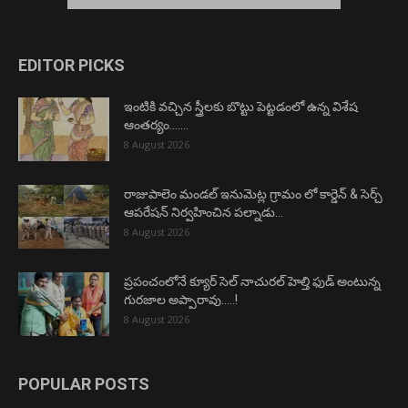
EDITOR PICKS
ఇంటికి వచ్చిన స్త్రీలకు బొట్టు పెట్టడంలో ఉన్న విశేష
ఆంతర్యం…….
8 August 2026
రాజుపాలెం మండల్ ఇనుమెట్ల గ్రామం లో కార్డెన్ & సెర్చ్
ఆపరేషన్ నిర్వహించిన పల్నాడు...
8 August 2026
ప్రపంచంలోనే క్యూర్ సెల్ నాచురల్ హెల్తి ఫుడ్ అంటున్న
గురజాల అప్పారావు…..!
8 August 2026
POPULAR POSTS