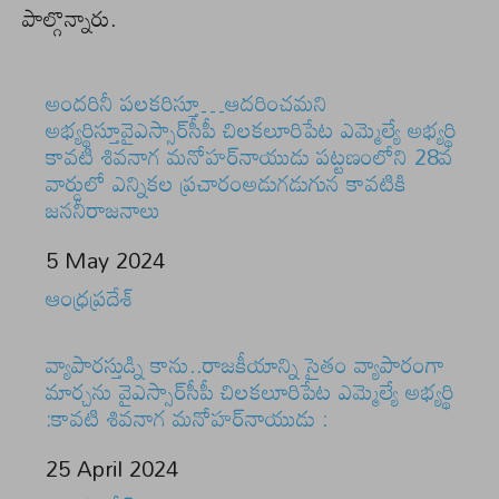
పాల్గొన్నారు.
అందరినీ పలకరిస్తూ…ఆదరించమని
అభ్యర్థిస్తూవైఎస్సార్‌సీపీ చిలకలూరిపేట ఎమ్మెల్యే అభ్యర్థి
కావటి శివనాగ మనోహర్‌నాయుడు పట్టణంలోని 28వ
వార్డులో ఎన్నికల ప్రచారంఅడుగడుగున కావటికి
జననీరాజనాలు
Date
5 May 2024
In relation to
ఆంధ్రప్రదేశ్
వ్యాపారస్తుడ్ని కాను..రాజకీయాన్ని సైతం వ్యాపారంగా
మార్చను వైఎస్సార్‌సీపీ చిలకలూరిపేట ఎమ్మెల్యే అభ్యర్థి
:కావటి శివనాగ మనోహర్‌నాయుడు :
Date
25 April 2024