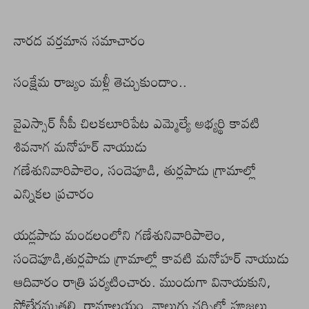
నారద వర్తమాన సమాచారం
సంక్షేమ రాజ్యం మళ్లీ తెచ్చుకుందాం..
వైఎస్సార్‌ సీపీ చిలకలూరిపేట ఎమ్మెల్యే అభ్యర్థి కావటి
శివనాగ మనోహర్‌ నాయుడు
గణేశునివారిపాలెం, సందెపూడి, తుర్లపాడు గ్రామాల్లో
ఎన్నికల ప్రచారం
యడ్లపాడు మండలంలోని గణేశునివారిపాలెం,
సందెపూడి,తుర్లపాడు గ్రామాల్లో కావటి మనోహర్‌ నాయుడు
ఆదివారం రాత్రి పర్యటించారు. ముందుగా వినాయకుని,
పోలేరమ్మతల్లి, రామాలయం, నాలుగు చర్చిల్లో పూజలు,