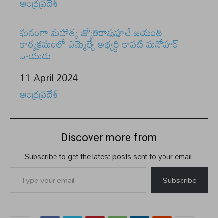
In relation to
ఆంధ్రప్రదేశ్
ఘనంగా మహాత్మ జ్యోతిరావుఫూలే జయంతి
కార్యక్రమంలో ఎమ్మెల్యే అభ్యర్థి కావటి మనోహర్
నాయుడు
Date
11 April 2024
In relation to
ఆంధ్రప్రదేశ్
Discover more from
Subscribe to get the latest posts sent to your email.
Type your email…
Subscribe