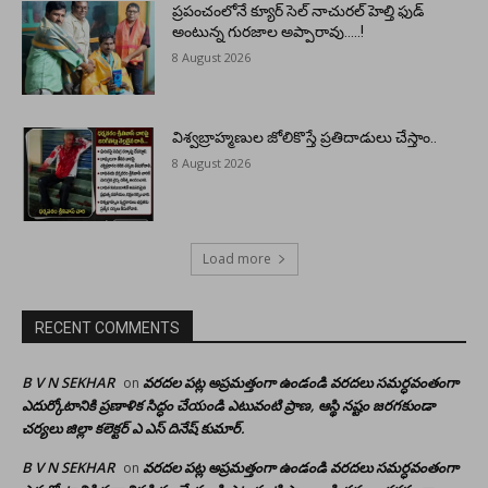
ప్రపంచంలోనే క్యూర్ సెల్ నాచురల్ హెల్తి ఫుడ్
అంటున్న గురజాల అప్పారావు…..!
8 August 2026
విశ్వబ్రాహ్మణుల జోలికొస్తే ప్రతిదాడులు చేస్తాం..
8 August 2026
Load more
RECENT COMMENTS
B V N SEKHAR
వరదల పట్ల అప్రమత్తంగా ఉండండి వరదలు సమర్ధవంతంగా
on
ఎదుర్కోటానికి ప్రణాళిక సిద్ధం చేయండి ఎటువంటి ప్రాణ, ఆస్థి నష్టం జరగకుండా
చర్యలు జిల్లా కలెక్టర్ ఎ ఎస్ దినేష్ కుమార్.
B V N SEKHAR
వరదల పట్ల అప్రమత్తంగా ఉండండి వరదలు సమర్ధవంతంగా
on