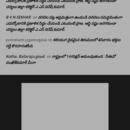
ఎదుర్కోటానికి ప్రణాళిక సిద్ధం చేయండి ఎటువంటి ప్రాణ, ఆస్థి నష్టం జరగకుండా
చర్యలు జిల్లా కలెక్టర్ ఎ ఎస్ దినేష్ కుమార్.
B V N SEKHAR
వరదల పట్ల అప్రమత్తంగా ఉండండి వరదలు సమర్ధవంతంగా
on
ఎదుర్కోటానికి ప్రణాళిక సిద్ధం చేయండి ఎటువంటి ప్రాణ, ఆస్థి నష్టం జరగకుండా
చర్యలు జిల్లా కలెక్టర్ ఎ ఎస్ దినేష్ కుమార్.
కలియుగ దైవమైన తిరుమలలో శనివారం భక్తుల
ponnekanti jagannagasai
on
రద్దీ కొనసాగుతోంది.
Kotha. Balaraju goud
రాష్ట్రంలో 144సెక్షన్ అమలవుతుంది : సీఈవో
on
ముఖేశ్‌కుమార్‌ మీనా