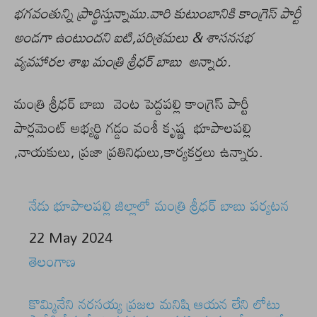
భగవంతున్ని ప్రార్థిస్తున్నాము.వారి కుటుంబానికి కాంగ్రెస్ పార్టీ
అండగా ఉంటుందని ఐటి,పరిశ్రమలు & శాసనసభ
వ్యవహారల శాఖ మంత్రి శ్రీధర్ బాబు అన్నారు.
మంత్రి శ్రీధర్ బాబు వెంట పెద్దపల్లి కాంగ్రెస్ పార్టీ
పార్లమెంట్ అభ్యర్థి గడ్డం వంశీ కృష్ణ భూపాలపల్లి
,నాయకులు, ప్రజా ప్రతినిధులు,కార్యకర్తలు ఉన్నారు.
నేడు భూపాలపల్లి జిల్లాలో మంత్రి శ్రీధర్ బాబు పర్యటన
Date
22 May 2024
In relation to
తెలంగాణ
కొమ్మినేని నరసయ్య ప్రజల మనిషి ఆయన లేని లోటు