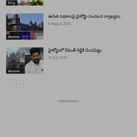
Blog
ఉచిత పథకాలపై హైకోర్టు సంచలన వ్యాఖ్యలు..
8 August 2026
తెలంగాణ
హైకోర్టులో రేవంత్ రెడ్డికి చెంపపెట్టు
20 July 2026
తెలంగాణ
- Advertisment -