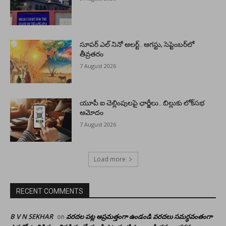
సూపర్ ఎల్ నినో అలర్ట్.. ఆగస్టు, సెప్టెంబర్‌లో
తీవ్రతరం
7 August 2026
యూపీ ఐ చెల్లింపులపై ఛార్జీలు.. బిల్లుకు లోక్‌సభ
ఆమోదం
7 August 2026
Load more
RECENT COMMENTS
B V N SEKHAR
వరదల పట్ల అప్రమత్తంగా ఉండండి వరదలు సమర్ధవంతంగా
on