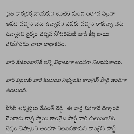
ప్రతి కార్యకర్త,నాయకుని ఇంటికి మంచి జరిగిన ఏదైనా
అపద వచ్చిన నేను ఉన్నానని ఎవరు వచ్చిన రాకున్నా నేను
ఉన్నానని దైర్యం చెప్పిన సోదరిమణి జాడి కీర్తి బాయి
చనిపోవడం చాలా బాధాకరం.
వారి కుటుంబానికి అన్ని విధాలుగా అండగా నిలబడుతాయి.
వారి పిల్లలకు వారి కుటుంబ సభ్యులకు కాంగ్రెస్ పార్టీ అండగా
ఉంటుంది.
పీసీసీ అధ్యక్షులు రేవంత్ రెడ్డి ఈ వార్త వినగానే దిగ్బాంది
చెందారు.రాష్ట్ర స్థాయి కాంగ్రెస్ పార్టీ వారి కుటుంబానికి
దైర్యం చెప్పాలని అండగా నిలబడతామని కాంగ్రెస్ పార్టీ