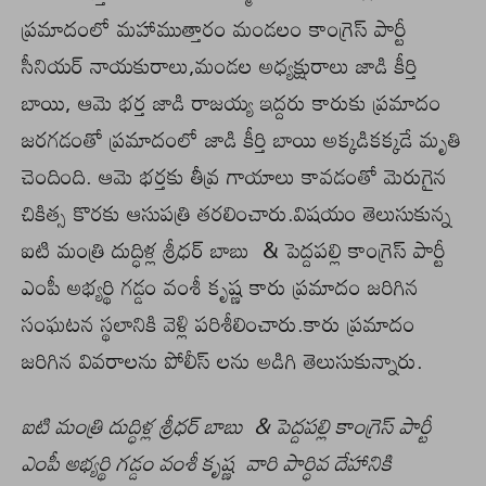
ప్రమాదంలో మహాముత్తారం మండలం కాంగ్రెస్ పార్టీ
సీనియర్ నాయకురాలు,మండల అధ్యక్షురాలు జాడి కీర్తి
బాయి, ఆమె భర్త జాడి రాజయ్య ఇద్దరు కారుకు ప్రమాదం
జరగడంతో ప్రమాదంలో జాడి కీర్తి బాయి అక్కడికక్కడే మృతి
చెందింది. ఆమె భర్తకు తీవ్ర గాయాలు కావడంతో మెరుగైన
చికిత్స కొరకు ఆసుపత్రి తరలించారు.విషయం తెలుసుకున్న
ఐటి మంత్రి దుద్ధిళ్ల శ్రీధర్ బాబు & పెద్దపల్లి కాంగ్రెస్ పార్టీ
ఎంపీ అభ్యర్థి గడ్డం వంశీ కృష్ణ కారు ప్రమాదం జరిగిన
సంఘటన స్థలానికి వెళ్లి పరిశీలించారు.కారు ప్రమాదం
జరిగిన వివరాలను పోలీస్ లను అడిగి తెలుసుకున్నారు.
ఐటి మంత్రి దుద్ధిళ్ల శ్రీధర్ బాబు & పెద్దపల్లి కాంగ్రెస్ పార్టీ
ఎంపీ అభ్యర్థి గడ్డం వంశీ కృష్ణ వారి పార్ధివ దేహానికి