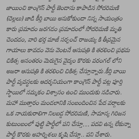
జాయించి కాంగ్రెస్ పార్టీ జెండాను కాపాడిన సోదరిమణి
(చెల్లలు) జాడి కీర్తి బాయి అనుకోకుండా నిన్న సాయంత్రం
కారు ప్రమాదం జరగడం ప్రమాదంలో సోదరిమణి మృతి
చెందడం, వారి భర్త మాజీ సర్పంచ్ రాజయ్య కి తీవ్రమైన
గాయాలు కావడం వెను వెంటనే ఆసుపత్రి కి తరలించి ప్రథమ
చికిత్స అనంతరం మెరుగైన వైద్యం కొరకు వరంగల్ లోని
అజరా ఆసుపత్రి కి తరలించి చికిత్స చేస్తూన్నారు.కీర్తి బాయి
పార్టీ వ్యవస్థలకు ఆదర్శనియంగా కాంగ్రెస్ పార్టీ పట్ల పూర్తి
స్థాయిలో నమ్మకం విశ్వాసం ఉంచి ముందుకు నడిచారు.
మహా ముత్తారం మండలానికి సంబందించిన పేద వర్గాలకు
ఒక నాయకురాలిగా నిలబడ్డ సోదరిమణి, సామాన్య గిరిజన
కుటుంబంలో పుట్టి పార్టీలో పని చేస్తూ… పదవి ఉన్న లేకున్నా
పార్టీ కొరకు అహర్నిశలు కృషి చేస్తూ.. పని చేశారు.