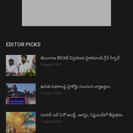
EDITOR PICKS
తెలంగాణ కేబినెట్ విస్తరణకు హైకమాండ్ గ్రీన్ సిగ్నల్..
8 August 2026
ఉచిత పథకాలపై హైకోర్టు సంచలన వ్యాఖ్యలు..
8 August 2026
సూపర్ ఎల్ నినో అలర్ట్.. ఆగస్టు, సెప్టెంబర్‌లో తీవ్రతరం
7 August 2026