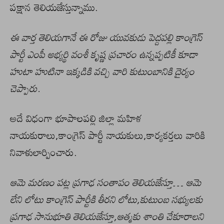
పక్షాన తెలియజేస్తున్నాము.
ఈ వార్త తెలియగానే ఈ రోజు యువకుడు పెద్దపల్లి కాంగ్రెస్
పార్టీ ఎంపీ అభ్యర్థి వంశీ కృష్ణ ప్రచారం ఉన్నప్పటికీ కూడా
హుటా హుటినా ఇక్కడికి వచ్చి వారి కుటుంబానికి దైర్యం
చెప్పారు.
అదే విధంగా భూపాలపల్లి జిల్లా మహిళ
నాయకురాలు,కాంగ్రెస్ పార్టీ నాయకులు,కార్యకర్తలు వారికి
నివాళులార్పించారు.
ఆమె మరణం పట్ల ప్రగాఢ సంతాపం తెలియజేస్తూ… ఆమె
లేని లోటు కాంగ్రెస్ పార్టీకి తీరని లోటు,కుటుంబ సభ్యులకు
ప్రగాఢ సానుభూతి తెలియజేస్తూ,ఆత్మకు శాంతి చేకూరాలని