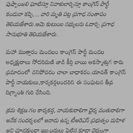
పుష్పాంజలి ఘాటిస్తూ నివాళులార్పిస్తూ కాంగ్రెస్ పార్టీ
కండువా కప్పి… వారి మృతి పట్ల ప్రగాఢ సంతాపం
తెలియజేశారు.ఆమె కుటుంబ సభ్యులను ఓదార్చి ప్రగాఢ
సానుభూతి తెలియజేశారు.
మహా ముత్తారం మండలం కాంగ్రెస్ పార్టీ మండల
అధ్యక్షురాలు సోదరిమణి జాడి కీర్తి బాయి ఆకస్మాత్తుగ కారు
ప్రమాదంలో చనిపోవడం చాలా బాధాకరం.యావత్ కాంగ్రెస్
పార్టీ నాయకులు,కార్యకర్తలందరిని ఈ సంఘటన తీవ్ర
దిగ్బ్రాంతి గురి చేసింది.
క్రమ శిక్షణ గల కార్యకర్త, నాయకురాలిగా ధైర్య వంతురాలిగా
అనేక సందర్బలలో ఆనాడు ఉన్న టీఆరెఎస్ ప్రభుత్వం మహిళ
అని చూడకుండా ఇబ్బందులు పెట్టిన కూడా దైర్యంగా