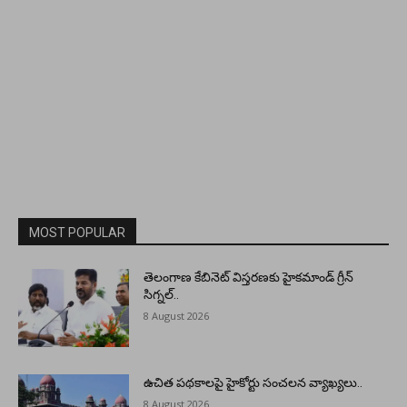
MOST POPULAR
తెలంగాణ కేబినెట్ విస్తరణకు హైకమాండ్ గ్రీన్
సిగ్నల్..
8 August 2026
ఉచిత పథకాలపై హైకోర్టు సంచలన వ్యాఖ్యలు..
8 August 2026