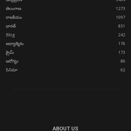
తెలంగాణ
1273
రాజకీయం
1097
భారత్
831
Blog
242
ఆధ్యాత్మికం
176
క్రైమ్
173
ఆరోగ్యం
86
సినిమా
62
ABOUT US