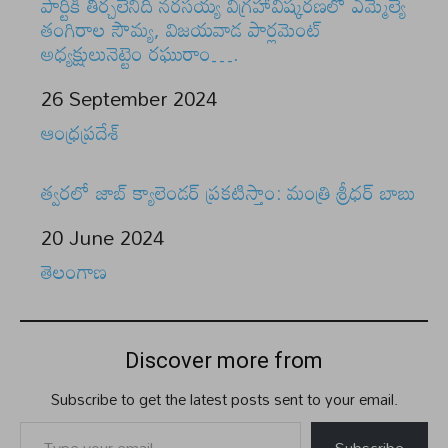
పార్టీకి తీర్చలేనిది నరసయ్య విగ్రహావిష్కరణలో ఎమ్మెల్యే
తంగిరాల సౌమ్య, విజయవాడ పార్లమెంట్
అధ్యక్షులునెట్టెం రఘురాం….
Date
26 September 2024
In relation to
ఆంధ్రప్రదేశ్
త్వరలో జాబ్ క్యాలెండర్ ప్రకటిస్తాం: మంత్రి శ్రీధర్ బాబు
Date
20 June 2024
In relation to
తెలంగాణ
Discover more from
Subscribe to get the latest posts sent to your email.
Type your email…