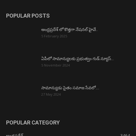
POPULAR POSTS
ఆంధ్రప్రదేశ్ లో కొత్తగా నేషనల్ హైవే..
5 February 2025
ఏపీలో సామాన్యులకు ప్రభుత్వం గుడ్ న్యూస్…
5 November 2024
సామాన్యుడు సైతం సమాజ సేవలో….
27 May 2024
POPULAR CATEGORY
ఆంధ్రప్రదేశ్
3464