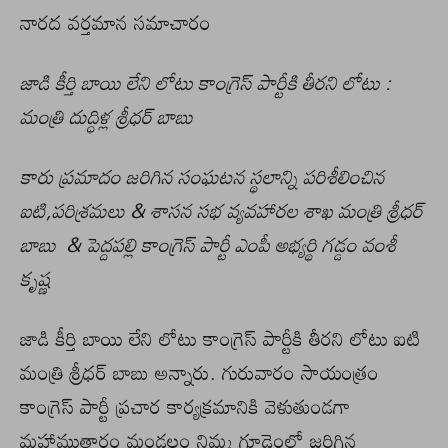
నారద వర్తమాన సమాచారం
జాడి కీర్తి బాయి లేని లోటు కాంగ్రెస్ పార్టీకి తీరని లోటు :
మంత్రి దుద్ధిళ్ల శ్రీధర్ బాబు
కారు ప్రమాదం జరిగిన సంఘటన స్థలాన్ని పరిశీలించిన
ఐటి,పరిశ్రమలు & శాసన సభ వ్యవహారల శాఖ మంత్రి శ్రీధర్
బాబు & పెద్దపల్లి కాంగ్రెస్ పార్టీ ఎంపీ అభ్యర్థి గడ్డం వంశీ
కృష్ణ
జాడి కీర్తి బాయి లేని లోటు కాంగ్రెస్ పార్టీకి తీరని లోటు ఐటి
మంత్రి శ్రీధర్ బాబు అన్నారు. గురువారం సాయంత్రం
కాంగ్రెస్ పార్టీ ప్రచార కార్యక్రమానికి వెళుతుండగా
మహాముత్తారం మండలం నిమ్మ గూడెంలో జరిగిన