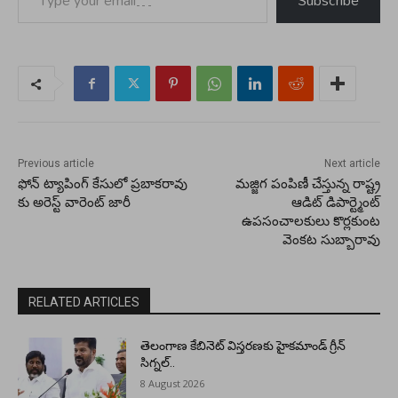
Subscribe
Previous article
Next article
ఫోన్ ట్యాపింగ్ కేసులో ప్రబాకరావు
మజ్జిగ పంపిణీ చేస్తున్న రాష్ట్ర
కు అరెస్ట్ వారెంట్ జారీ
ఆడిట్ డిపార్ట్మెంట్
ఉపసంచాలకులు కొర్లకుంట
వెంకట సుబ్బారావు
RELATED ARTICLES
తెలంగాణ కేబినెట్ విస్తరణకు హైకమాండ్ గ్రీన్
సిగ్నల్..
8 August 2026