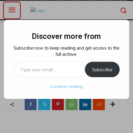
Home
తెలంగాణ
Discover more from
తెలంగాణ
జాడి కీర్తి బాయి లేని లోటు కాంగ్రెస్
Subscribe now to keep reading and get access to the
full archive.
పార్టీకి తీరని లోటు : మంత్రి దుద్ధిళ్ల
Type your email…
శ్రీధర్ బాబు
Subscribe
Continue reading
By
naradanews.in
Friday, May 10, 2024 1:48 pm
0
152