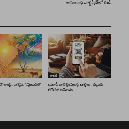
అనుబంధ చార్జిషీట్‌లో ఈడీ
భారత్
అలర్ట్.. ఆగస్టు, సెప్టెంబర్‌లో
యూపీ ఐ చెల్లింపులపై ఛార్జీలు.. బిల్లుకు
లోక్‌సభ ఆమోదం