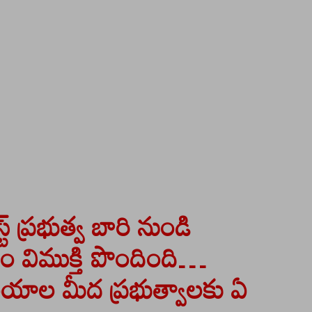
్ ప్రభుత్వ బారి నుండి
 విముక్తి పొందింది…
లయాల మీద ప్రభుత్వాలకు ఏ