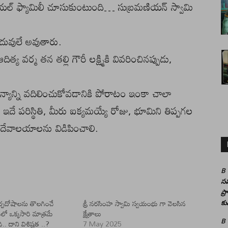
ర్ రాయల్ ఫ్యామిలీ చూసుకుంటుంది… సుబ్రమణియన్ స్వామి
ువులే అవుతారు.
య వర్మ తన తల్లి గౌరీ లక్ష్మికి వివరించినప్పుడు,
ాన్ని వదిలించుకోవడానికి పోరాటం ఇంకా చాలా
 ఇదే పరిస్థితి, మీరు ఐక్యమయ్యే రోజు, భూమిని తిప్పగల
ి దేవాలయాలను విడిపించాలి.
B
సమ
ప్
ర్పదోషాలను తొలగించే
శ్రీ నరసింహ స్వామి స్వయంభు గా వెలసిన
కు
 ఒక్కసారి మాత్రమే
క్షేత్రాలు
B
. దాని విశిష్టత ..?
7 May 2025