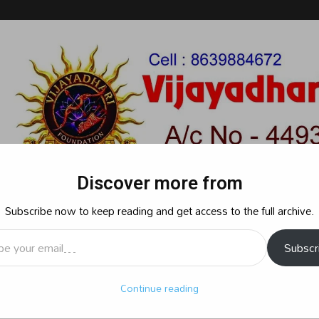
Discover more from
Subscribe now to keep reading and get access to the full archive.
l…
Subscr
రాజకీయం
క్రైమ్
స్పోర్ట్స్
సినిమా
ఆధ్యాత్మికం
బిజినెస్
శృ
Continue reading