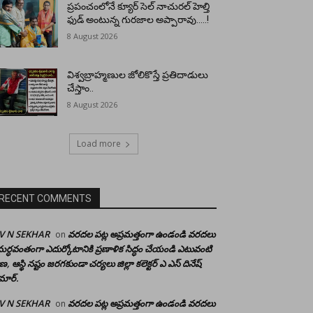
ప్రపంచంలోనే క్యూర్ సెల్ నాచురల్ హెల్తి
ఫుడ్ అంటున్న గురజాల అప్పారావు…..!
8 August 2026
విశ్వబ్రాహ్మణుల జోలికొస్తే ప్రతిదాడులు
చేస్తాం..
8 August 2026
Load more
RECENT COMMENTS
 V N SEKHAR
వరదల పట్ల అప్రమత్తంగా ఉండండి వరదలు
on
ర్ధవంతంగా ఎదుర్కోటానికి ప్రణాళిక సిద్ధం చేయండి ఎటువంటి
రాణ, ఆస్థి నష్టం జరగకుండా చర్యలు జిల్లా కలెక్టర్ ఎ ఎస్ దినేష్
మార్.
 V N SEKHAR
వరదల పట్ల అప్రమత్తంగా ఉండండి వరదలు
on