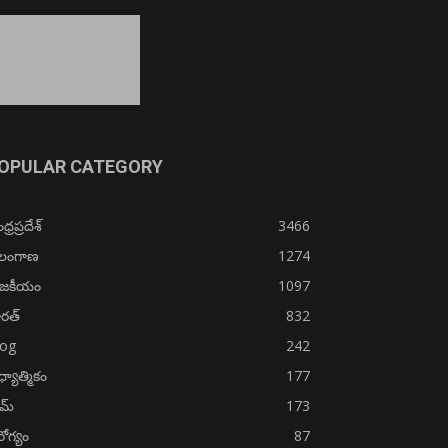
OPULAR CATEGORY
్రప్రదేశ్
3466
ెలంగాణ
1274
ాజకీయం
1097
రత్
832
log
242
్యాత్మికం
177
ైమ్
173
ోగ్యం
87