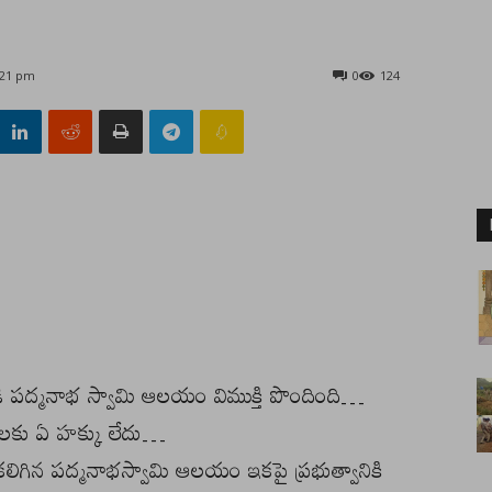
:21 pm
0
124
ుండి పద్మనాభ స్వామి ఆలయం విముక్తి పొందింది…
ాలకు ఏ హక్కు లేదు…
ం కలిగిన పద్మనాభస్వామి ఆలయం ఇకపై ప్రభుత్వానికి