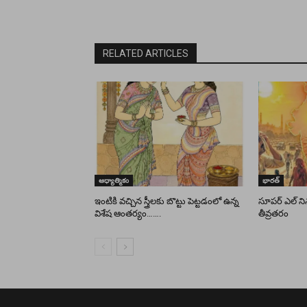
RELATED ARTICLES
ఆధ్యాత్మికం
భారత్
ఇంటికి వచ్చిన స్త్రీలకు బొట్టు పెట్టడంలో ఉన్న
సూపర్ ఎల్ నినో 
విశేష ఆంతర్యం…….
తీవ్రతరం