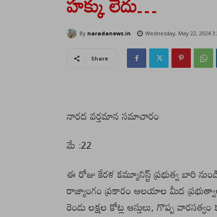
హక్కు లేదు…
By
naradanews.in
Wednesday, May 22, 2024 3
Share
నారద వర్తమాన సమాచారం
మే :22
ఈ రోజు కేరళ కమ్యూనిస్ట్ ప్రభుత్వ బారి న
రాజ్యాంగం ప్రకారం ఆలయాల మీద ప్రభుత్వ
రెండు లక్షల కోట్ల ఆస్తులు, గొప్ప వారసత్వ