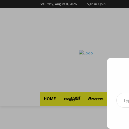
Saturday, August 8, 2026
Sign in / Join
Type your emai
HOME
ఆంధ్రప్రదేశ్
తెలంగాణ
భారత్