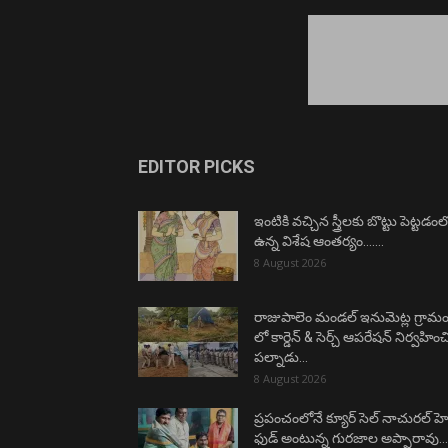
EDITOR PICKS
ఇంటికి వచ్చిన స్త్రీలకు బొట్టు పెట్టడంల
ఉన్న విశేష ఆంతర్యం…….
8 August 2026
రాజుపాలెం మండల్ ఇనుమెట్ల గ్రామ
లో కార్డెన్ & సెర్చ్ ఆపరేషన్ నిర్వహిం
పల్నాడు...
8 August 2026
ప్రపంచంలోనే క్యూర్ సెల్ నాచురల్ హెల్
ఫుడ్ అంటున్న గురజాల అప్పారావు….