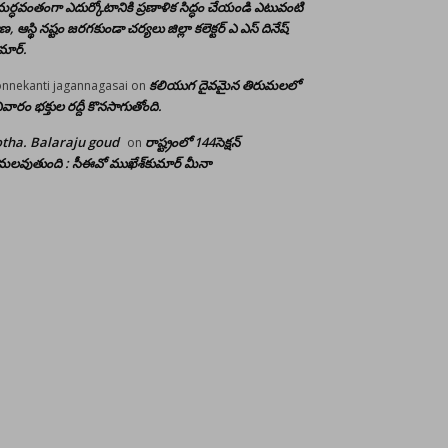
ర్ధవంతంగా ఎదుర్కోటానికి ప్రణాళిక సిద్ధం చేయండి ఎటువంటి
రాణ, ఆస్థి నష్టం జరగకుండా చర్యలు జిల్లా కలెక్టర్ ఎ ఎస్ దినేష్
మార్.
కలియుగ దైవమైన తిరుమలలో
nnekanti jagannagasai
on
ివారం భక్తుల రద్దీ కొనసాగుతోంది.
tha. Balaraju goud
రాష్ట్రంలో 144సెక్షన్
on
లవుతుంది : సీఈవో ముఖేశ్‌కుమార్‌ మీనా