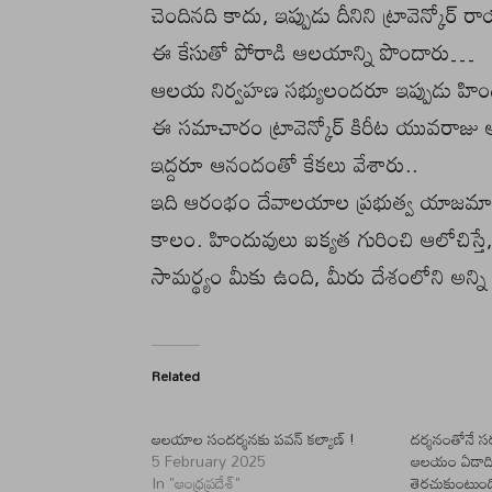
చెందినది కాదు, ఇప్పుడు దీనిని ట్రావెన్కో
ఈ కేసుతో పోరాడి ఆలయాన్ని పొందారు…
ఆలయ నిర్వహణ సభ్యులందరూ ఇప్పుడు హింద
ఈ సమాచారం ట్రావెన్కోర్ కిరీట యువరాజు ఆదిత్
ఇద్దరూ ఆనందంతో కేకలు వేశారు..
ఇది ఆరంభం దేవాలయాల ప్రభుత్వ యాజమాన్య
కాలం. హిందువులు ఐక్యత గురించి ఆలోచిస్తే,
సామర్థ్యం మీకు ఉంది, మీరు దేశంలోని అన్న
Related
ఆలయాల సందర్శనకు పవన్ కల్యాణ్ !
దర్శనంతోనే స
5 February 2025
ఆలయం ఏడాదిలో
In "ఆంధ్రప్రదేశ్"
తెరచుకుంటుంది.