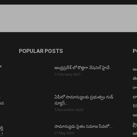
POPULAR POSTS
P
ో
ఆంధ్రప్రదేశ్ లో కొత్తగా నేషనల్ హైవే..
ఆంధ
5 February 2025
త
ర
భా
ం
ఏపీలో సామాన్యులకు ప్రభుత్వం గుడ్
చిన
న్యూస్…
B
5 November 2024
ఆధ
క్ర
సామాన్యుడు సైతం సమాజ సేవలో….
తి
ఆర
27 May 2024
.!