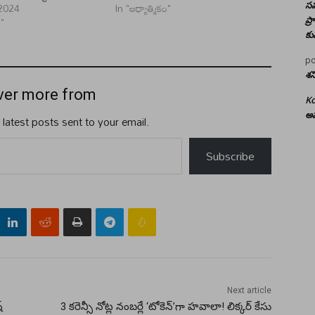
2024
In "ఆధ్యాత్మికం"
సమ
ం"
ప్
కు
po
శన
ver more from
Ko
అమ
 latest posts sent to your email.
Subscribe
Next article
్
3 కరెన్సీ నోట్ల నంబర్లే ‘టోకెన్‌’గా హవాలా! లిక్కర్‌ కేసు