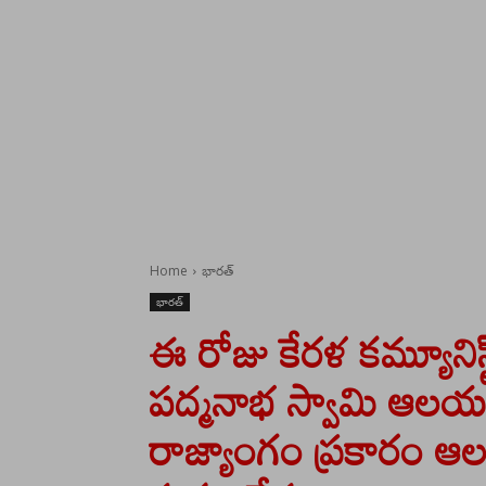
Home
భారత్
భారత్
ఈ రోజు కేరళ కమ్యూనిస్ట
పద్మనాభ స్వామి ఆలయం
రాజ్యాంగం ప్రకారం ఆ