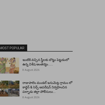
MOST POPULAR
ఇంటికి వచ్చిన స్త్రీలకు బొట్టు పెట్టడంలో
ఉన్న విశేష ఆంతర్యం…….
8 August 2026
రాజుపాలెం మండల్ ఇనుమెట్ల గ్రామం లో
కార్డెన్ & సెర్చ్ ఆపరేషన్ నిర్వహించిన
పల్నాడు జిల్లా పోలీసులు….
8 August 2026