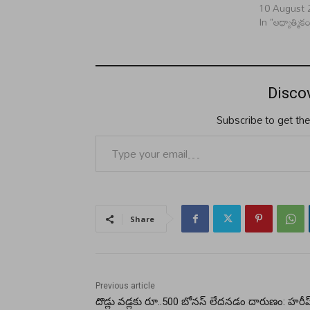
10 August 
In "ఆధ్యాత్మిక
Disco
Subscribe to get the
Type your email…
Share
Previous article
దొడ్లు వడ్లకు రూ..500 బోనస్ లేదనడం దారుణం: హరీష