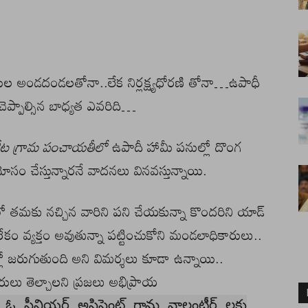
రుల అండదండలతోనా..లేక నిర్లక్ష్యధోరణి తోనా…ఉపాధీ
్పాల్సిన బాధ్యత ఎవరిది…
 కోట గ్రామ పంచాయతీలో
ఉపాదీ హామీ పనుల్లో దొంగ
ోసం చేస్తున్నారనే వాదనలు వినవస్తున్నాయి.
ర్ లో తమకు నచ్చిన వారిని పని చేయకున్నా కొందరిని యాడ్
వ్యతిరేకం వ్యక్తం అవుతున్నా పట్టించుకోని మండలాధికారులు..
 జరుగుతుంది అని విమర్శలు కూడా ఉన్నాయి..
ులు తెల్చాలని ప్రజలు అభిప్రాయ
ఓ సీనియర్ అసిస్టెంట్ గ్రామ వాలంటీర్ లకు