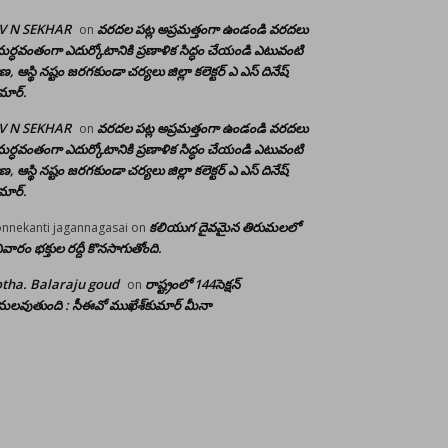
 V N SEKHAR
వరదల పట్ల అప్రమత్తంగా ఉండండి వరదలు
on
ర్ధవంతంగా ఎదుర్కోటానికి ప్రణాళిక సిద్ధం చేయండి ఎటువంటి
రాణ, ఆస్థి నష్టం జరగకుండా చర్యలు జిల్లా కలెక్టర్ ఎ ఎస్ దినేష్
మార్.
 V N SEKHAR
వరదల పట్ల అప్రమత్తంగా ఉండండి వరదలు
on
ర్ధవంతంగా ఎదుర్కోటానికి ప్రణాళిక సిద్ధం చేయండి ఎటువంటి
రాణ, ఆస్థి నష్టం జరగకుండా చర్యలు జిల్లా కలెక్టర్ ఎ ఎస్ దినేష్
మార్.
కలియుగ దైవమైన తిరుమలలో
nnekanti jagannagasai
on
ివారం భక్తుల రద్దీ కొనసాగుతోంది.
tha. Balaraju goud
రాష్ట్రంలో 144సెక్షన్
on
లవుతుంది : సీఈవో ముఖేశ్‌కుమార్‌ మీనా