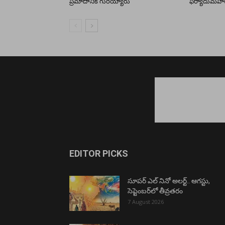
ప్రమాదానికి గురియ్యారు
ఫిర్యాదుమహి
EDITOR PICKS
సూపర్ ఎల్ నినో అలర్ట్.. ఆగస్టు,
సెప్టెంబర్‌లో తీవ్రతరం
7 August 2026