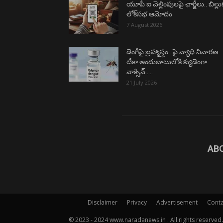
యూపీ ఐ చెల్లింపులపై ఛార్జీలు.. బిల్లు
లోక్‌సభ ఆమోదం
7 August 2026
డెంగీపై బ్రహ్మాస్త్రం.. పై వ్యాధి నివారణ
టీకా అందుబాటులోకి క్యుడెంగా
వాక్సిన్…..
21 July 2026
AB
Disclaimer
Privacy
Advertisement
Conta
© 2023 - 2024 www.naradanews.in . All rights reserved.