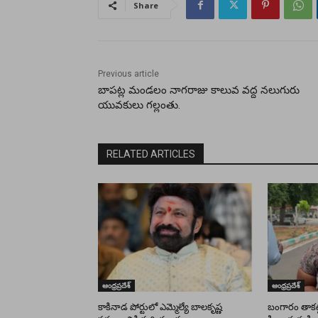
Share
Previous article
బాపట్ల మండలం నాగరాజు కాలువ వద్ద నలుగురు
యువకులు గల్లంతు.
RELATED ARTICLES
ఆంధ్రప్రదేశ్
ఆంధ్రప్రదేశ్
కాకినాడ పోర్టులో ఎమ్మెల్యే బాలకృష్ణ
బంగారం తాకట్ట