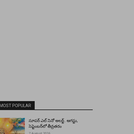
MOST POPULAR
సూపర్ ఎల్ నినో అలర్ట్.. ఆగస్టు,
సెప్టెంబర్‌లో తీవ్రతరం
7 August 2026