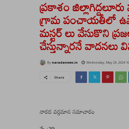
ప్రకాశం జిల్లాగిద్దలూ
గ్రామ పంచాయతీలో ఉపా
మస్టర్ లు వేసుకొని ప
చేస్తున్నారనే వాదనలు వి
By
naradanews.in
Wednesday, May 29, 2024 1
Share
నారద వర్తమాన సమాచారం
మే :29