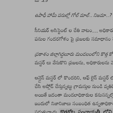
ఉపాధీ హామీ పనుల్లో గోల్ మాల్.. నిజమా..?
సీనియర్ అసిస్టెంట్ ల చేతి వాటం… అధికా
పనుల గందరగోళం పై ప్రజలకు సమాధానం చెప
ప్రకాశం జిల్లాగిద్దలూరు మండలంలోని కొత్త
మస్టర్ లు వేసుకొని ప్రజలను, అధికారులను మ
ఆన్లైన్ మస్టర్ లో కొందరిని, ఆఫ్ లైన్ మస్ట
చేసి అప్లోడ్ చేస్తున్నట్టు గ్రామస్తుల నుండి 
అయితే ఇదంతా మండలాధికారుల కనుసన్నల్లో
ఇందులో నిజానిజాలు సంబంధిత ఉన్నతాధికార
పడుతున్నారు.
కొత్తకోట పంచాయతీ లోని 