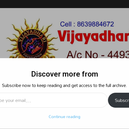
Discover more from
Subscribe now to keep reading and get access to the full archive.
l…
Subscr
రాజకీయం
క్రైమ్
స్పోర్ట్స్
సినిమా
ఆధ్యాత్మికం
బిజినెస్
శృ
Continue reading