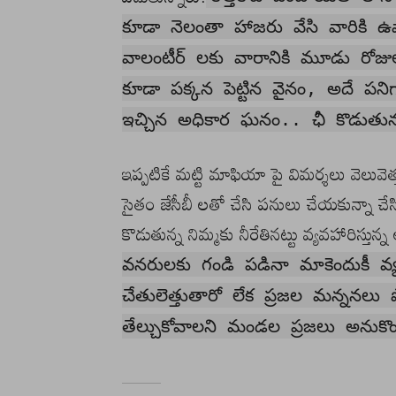
కూడా నెలంతా హాజరు వేసి వారికి 
వాలంటీర్ లకు వారానికి మూడు రోజు
కూడా పక్కన పెట్టిన వైనం, అదే పనిగా
ఇచ్చిన అధికార ఘనం.. ఛీ కొడుతున్
ఇప్పటికే మట్టి మాఫియా పై విమర్శలు వెలువె
సైతం జేసీబీ లతో చేసి పనులు చేయకున్నా చేసిన
కొడుతున్న నిమ్మకు నీరేతినట్టు వ్యవహారిస్తు
వనరులకు గండి పడినా మాకెందుకీ వ
చేతులెత్తుతారో లేక ప్రజల మన్ననలు 
తేల్చుకోవాలని మండల ప్రజలు అనుకొం