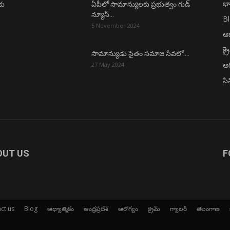
భా
కు
ఏపీలో సామాన్యులకు ప్రభుత్వం గుడ్
న్యూస్…
B
5 November 2024
ఆధ
క్ర
సామాన్యుడు సైతం సమాజ సేవలో….
ఆర
27 May 2024
సి
OUT US
F
ct us
Blog
ఆధ్యాత్మికం
ఆంధ్రప్రదేశ్
ఆరోగ్యం
క్రైమ్
గ్యాలరీ
తెలంగాణ