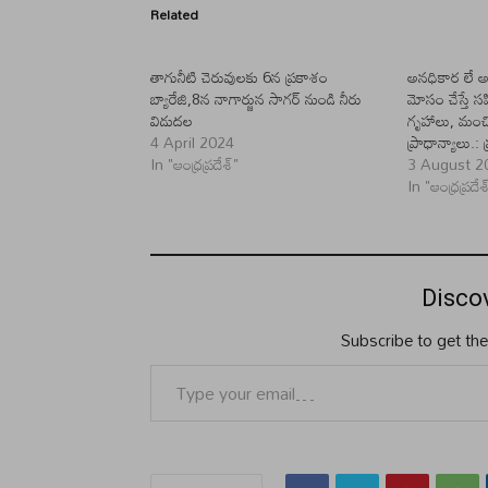
Related
తాగునీటి చెరువులకు 6న ప్రకాశం
అనధికార లే అవ
బ్యారేజి,8న నాగార్జున సాగర్ నుండి నీరు
మోసం చేస్తే స
విడుదల
గృహాలు, మంచి
4 April 2024
ప్రాధాన్యాలు.: ప
In "ఆంధ్రప్రదేశ్"
3 August 2
In "ఆంధ్రప్రదేశ
Disco
Subscribe to get the
Type your email…