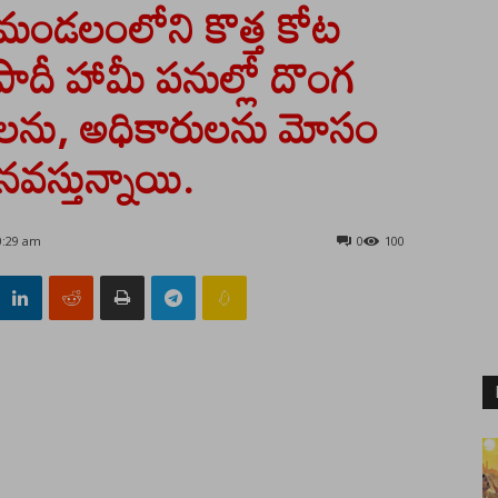
రు మండలంలోని కొత్త కోట
దీ హామీ పనుల్లో దొంగ
్రజలను, అధికారులను మోసం
నవస్తున్నాయి.
0:29 am
0
100