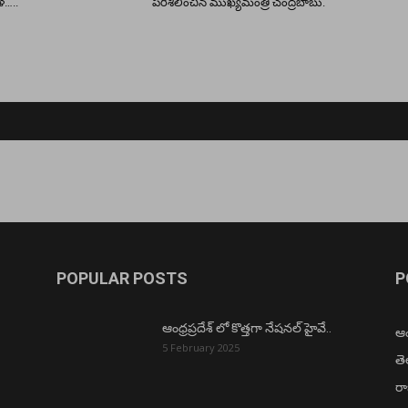
ళ…..
పరిశీలించిన ముఖ్యమంత్రి చంద్రబాబు.
POPULAR POSTS
P
ఆంధ్రప్రదేశ్ లో కొత్తగా నేషనల్ హైవే..
ఆంధ
5 February 2025
త
ర