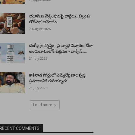
యూపీ ఐ చెల్లింపులపై ఛార్జీలు.. బిల్లుకు
లోక్‌సభ ఆమోదం
7 August 2026
డెంగీపై బ్రహ్మాస్త్రం.. పై వ్యాధి నివారణ టీకా
అందుబాటులోకి క్యుడెంగా వాక్సిన్…..
21 July 2026
కాకినాడ పోర్టులో ఎమ్మెల్యే బాలకృష్ణ
ప్రమాదానికి గురియ్యారు
21 July 2026
Load more
RECENT COMMENTS