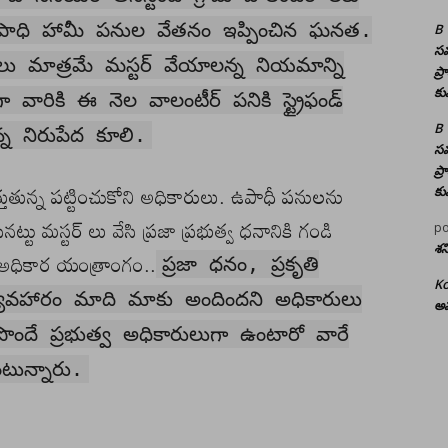
ఉపాధి హామీ పనుల వేతనం ఇప్పించిన ఘనత.
B
సమ
లు మాత్రమే మస్టర్ వేయాలన్న నియమాన్ని
ప్
కు
 వారికి ఈ నెల వాలంటీర్ పనికి స్ట్రైఫండ్
B
న నిరుపేద కూలి.
సమ
ప్
త్తుతున్న పట్టించుకోని అధికారులు. ఉపాధీ పనులను
కు
ట్టు మస్టర్ లు వేసి ప్రజా ప్రభుత్వ ధనానికి గండి
po
శన
న్న అధికార యంత్రాంగం..
ప్రజా ధనం, ప్రకృతి
Ko
్యవహారం మాది మాకు అందిందని అధికారులు
అమ
పొందే ప్రభుత్వ అధికారులుగా ఉంటారో వారే
టున్నారు.