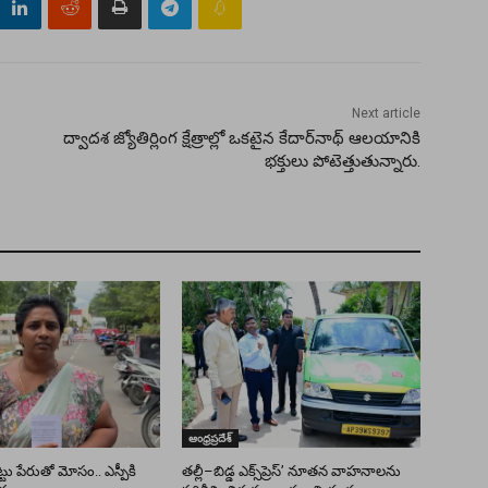
Next article
ద్వాదశ జ్యోతిర్లింగ క్షేత్రాల్లో ఒకటైన కేదార్‌నాథ్‌ ఆలయానికి
భక్తులు పోటెత్తుతున్నారు.
ఆంధ్రప్రదేశ్
ు పేరుతో మోసం.. ఎస్పీకి
తల్లీ–బిడ్డ ఎక్స్‌ప్రెస్’ నూతన వాహనాలను