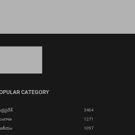
OPULAR CATEGORY
్రప్రదేశ్
3464
ెలంగాణ
1271
ాజకీయం
1097