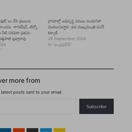
ుట్ లు వేసి ప్రజలను
గ్రామాల్లో అభివృద్ధి పనులు పండుగలా
హించను. శానిటేషన్, టిడ్కో
మొదలుపెట్టాలి :ఉప ముఖ్యమంత్రి పవన్
 నీటి సరఫరా ప్రథమ
కళ్యాణ్ :
్రత్తిపాటి పుల్లారావు
28 September 2024
024
In "ఆంధ్రప్రదేశ్"
్"
ver more from
 latest posts sent to your email.
Subscribe