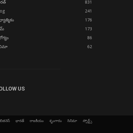
రత్
831
log
241
్యాత్మికం
176
ైమ్
173
ోగ్యం
86
నిమా
62
OLLOW US
బిజినెస్
భారత్
రాజకీయం
శృంగారం
సినిమా
స్పోర్ట్స్