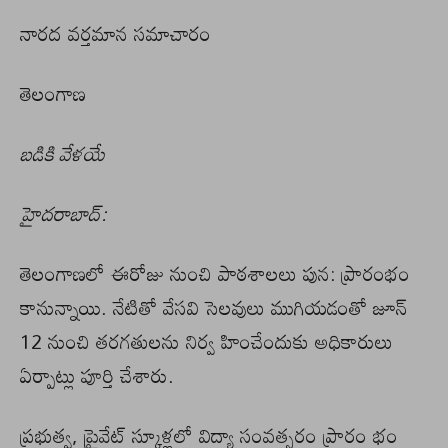
నారద వర్తమాన సమాచారం
తెలంగాణ
బడికి వేళయే
హైదరాబాద్:
తెలంగాణలో ఈరోజు నుంచి పాఠశాలలు పున: ప్రారంభం
కానున్నాయి. నేటితో వేసవి సెలవులు ముగియడంతో జూన్
12 నుంచి తరగతులను నిర్వ హించేందుకు అధికారులు
ఏర్పాట్లు పూర్తి చేశారు.
ప్రభుత్వ, ప్రైవేట్ స్కూళ్లలో విద్యా సంవత్సరం ప్రారం భం