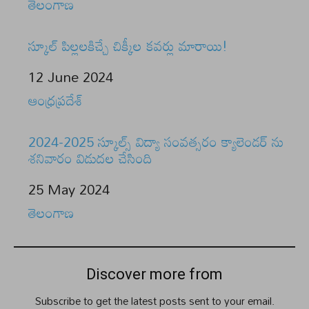
In relation to
తెలంగాణ
స్కూల్ పిల్లలకిచ్చే చిక్కీల కవర్లు మారాయి!
Date
12 June 2024
In relation to
ఆంధ్రప్రదేశ్
2024-2025 స్కూల్స్ విద్యా సంవత్సరం క్యాలెండర్ ను
శనివారం విడుదల చేసింది
Date
25 May 2024
In relation to
తెలంగాణ
Discover more from
Subscribe to get the latest posts sent to your email.