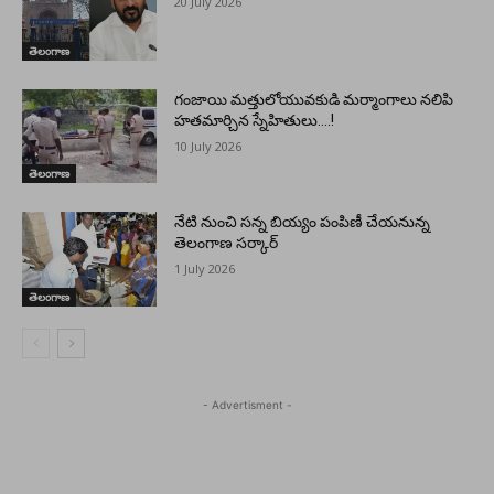
20 July 2026
తెలంగాణ
గంజాయి మత్తులోయువకుడి మర్మాంగాలు నలిపి
హతమార్చిన స్నేహితులు….!
10 July 2026
తెలంగాణ
నేటి నుంచి సన్న బియ్యం పంపిణీ చేయనున్న
తెలంగాణ సర్కార్
1 July 2026
తెలంగాణ
- Advertisment -