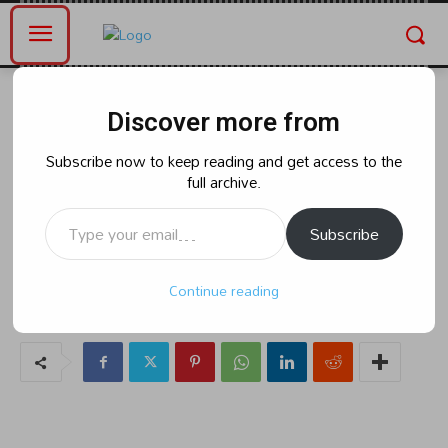
Home
తెలంగాణ
Discover more from
తెలంగాణ
బిజినెస్
తెలంగాణలో ఈరోజు నుంచి
Subscribe now to keep reading and get access to the
full archive.
పాఠశాలలు పున: ప్రారంభం.
Type your email…
Subscribe
By
naradanews.in
Wednesday, June 12, 2024 9:38 am
88
Continue reading
0