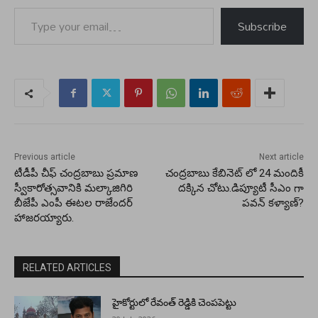
Type your email…
Subscribe
Previous article
Next article
టీడీపీ చీఫ్ చంద్రబాబు ప్రమాణ
చంద్రబాబు కేబినెట్ లో 24 మందికీ
స్వీకారోత్సవానికి మల్కాజిగిరి
దక్కిన చోటు.డిప్యూటీ సీఎం గా
బీజేపీ ఎంపీ ఈటల రాజేందర్
పవన్ కళ్యాణ్?
హాజరయ్యారు.
RELATED ARTICLES
హైకోర్టులో రేవంత్ రెడ్డికి చెంపపెట్టు