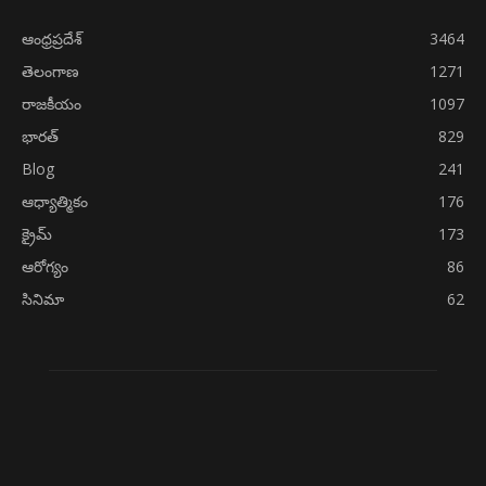
ఆంధ్రప్రదేశ్
3464
తెలంగాణ
1271
రాజకీయం
1097
భారత్
829
Blog
241
ఆధ్యాత్మికం
176
క్రైమ్
173
ఆరోగ్యం
86
సినిమా
62