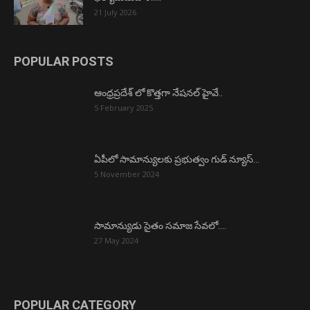
21 July 2026
POPULAR POSTS
ఆంధ్రప్రదేశ్ లో కొత్తగా నేషనల్ హైవే..
5 February 2025
ఏపీలో సామాన్యులకు ప్రభుత్వం గుడ్ న్యూస్…
5 November 2024
సామాన్యుడు సైతం సమాజ సేవలో….
27 May 2024
POPULAR CATEGORY