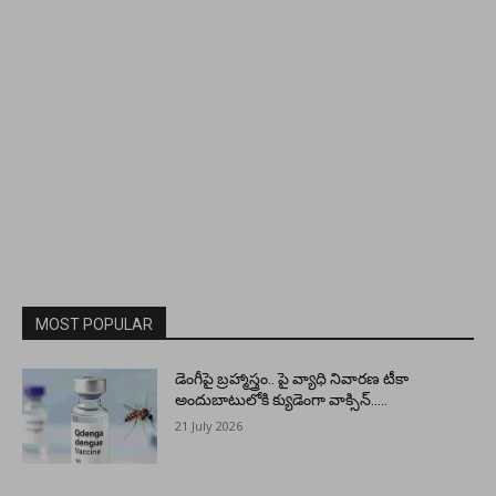
MOST POPULAR
డెంగీపై బ్రహ్మాస్త్రం.. పై వ్యాధి నివారణ టీకా
అందుబాటులోకి క్యుడెంగా వాక్సిన్…..
21 July 2026