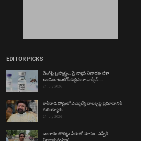
EDITOR PICKS
డెంగీపై బ్రహ్మాస్త్రం.. పై వ్యాధి నివారణ టీకా
అందుబాటులోకి క్యుడెంగా వాక్సిన్…..
21 July 2026
కాకినాడ పోర్టులో ఎమ్మెల్యే బాలకృష్ణ ప్రమాదానికి
గురియ్యారు
21 July 2026
బంగారం తాకట్టు పేరుతో మోసం.. ఎస్పీకి
ఫిర్యాదుమహిళ…..