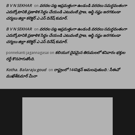
B V N SEKHAR
వరదల పట్ల అప్రమత్తంగా ఉండండి వరదలు సమర్ధవంతంగా
on
ఎదుర్కోటానికి ప్రణాళిక సిద్ధం చేయండి ఎటువంటి ప్రాణ, ఆస్థి నష్టం జరగకుండా
చర్యలు జిల్లా కలెక్టర్ ఎ ఎస్ దినేష్ కుమార్.
B V N SEKHAR
వరదల పట్ల అప్రమత్తంగా ఉండండి వరదలు సమర్ధవంతంగా
on
ఎదుర్కోటానికి ప్రణాళిక సిద్ధం చేయండి ఎటువంటి ప్రాణ, ఆస్థి నష్టం జరగకుండా
చర్యలు జిల్లా కలెక్టర్ ఎ ఎస్ దినేష్ కుమార్.
కలియుగ దైవమైన తిరుమలలో శనివారం భక్తుల
ponnekanti jagannagasai
on
రద్దీ కొనసాగుతోంది.
Kotha. Balaraju goud
రాష్ట్రంలో 144సెక్షన్ అమలవుతుంది : సీఈవో
on
ముఖేశ్‌కుమార్‌ మీనా