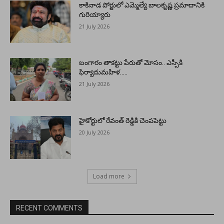
కాకినాడ పోర్టులో ఎమ్మెల్యే బాలకృష్ణ ప్రమాదానికి
గురియ్యారు
21 July 2026
బంగారం తాకట్టు పేరుతో మోసం.. ఎస్పీకి
ఫిర్యాదుమహిళ…..
21 July 2026
హైకోర్టులో రేవంత్ రెడ్డికి చెంపపెట్టు
20 July 2026
Load more
RECENT COMMENTS