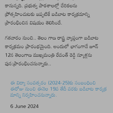
కానున్నది. ప్రభుత్వ పాఠశాలల్లో చేరికలను
ప్రోత్సహించుటకు ఇప్పటికే బడిబాట కార్యక్రమాన్ని
ప్రారంభించిన విషయం తెలిసిందే.
గతవారం నుంచి.. తెలం గాణ రాష్ట్ర వ్యాప్తంగా బడిబాట
కార్యక్రమం ప్రారంభమైంది. అందులో భాగంగానే జూన్
12న తెలంగాణ ముఖ్యమంత్రి రేవంత్ రెడ్డి స్కూళ్లను
పున:ప్రారంభించనున్నారు..
ఈ విద్యా సంవత్సరం (2024-25)కు సంబంధించి
ఈరోజు నుంచి ఈనెల 19వ తేదీ వరకు బడిబాట కార్యక్ర
మాన్ని నిర్వహించనున్నారు.
Date
6 June 2024