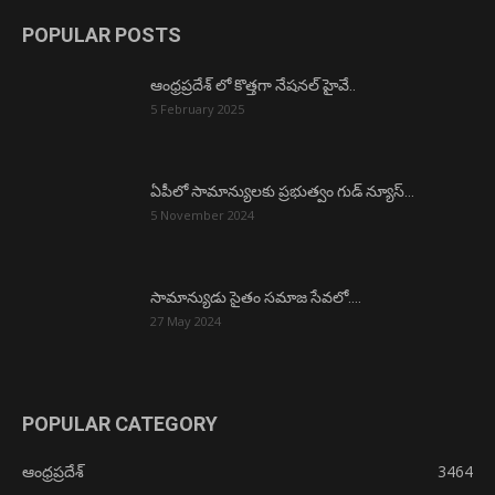
POPULAR POSTS
ఆంధ్రప్రదేశ్ లో కొత్తగా నేషనల్ హైవే..
5 February 2025
ఏపీలో సామాన్యులకు ప్రభుత్వం గుడ్ న్యూస్…
5 November 2024
సామాన్యుడు సైతం సమాజ సేవలో….
27 May 2024
POPULAR CATEGORY
ఆంధ్రప్రదేశ్
3464