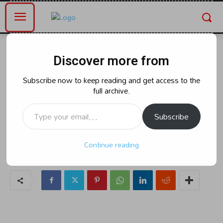
Home
తెలంగాణ
Discover more from
తెలంగాణ
రాజకీయం
పింఛన్ పెంపు ఏమయే 100 రోజుల్లోనే
Subscribe now to keep reading and get access to the
full archive.
ఇస్తామని 6నెలలైనా ఊసెత్తని కాంగ్రెస్.!
Type your email…
Subscribe
By
naradanews.in
Thursday, June 13, 2024 2:08 pm
70
Continue reading
0