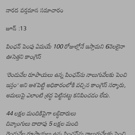
నారద వర్తమాన సమాచారం
జూన్ :13
పింఛన్ పెంపు ఏమయే 100 రోజుల్లోనే ఇస్తామని 6నెలలైనా
ఊసెత్తని కాంగ్రెస్
‘రెండువేల రూపాయలు ఉన్న పింఛన్‌ను నాలుగువేలకు పెంచి
ఇస్తం’ అని ఆశపెట్టి అధికారంలోకి వచ్చిన కాంగ్రెస్‌ సర్కారు,
అమలుపై ఎలాంటి శ్రద్ధ పెట్టినట్టు కనిపించడం లేదు
.
44 లక్షల మందికిపైగా లబ్ధిదారులు
దివ్యాంగులు దాదాపు 5 లక్షల మంది
రెండువేల రూపాయలు ఉన్న పింఛన్‌ను నాలుగువేలకు పెంచి