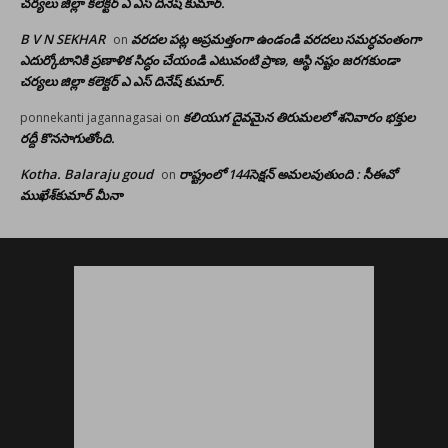
చర్యలు జిల్లా కలెక్టర్ ఎ ఎస్ దినేష్ కుమార్.
B V N SEKHAR
వరదల పట్ల అప్రమత్తంగా ఉండండి వరదలు సమర్ధవంతంగా
on
ఎదుర్కోటానికి ప్రణాళిక సిద్ధం చేయండి ఎటువంటి ప్రాణ, ఆస్థి నష్టం జరగకుండా
చర్యలు జిల్లా కలెక్టర్ ఎ ఎస్ దినేష్ కుమార్.
కలియుగ దైవమైన తిరుమలలో శనివారం భక్తుల
ponnekanti jagannagasai
on
రద్దీ కొనసాగుతోంది.
Kotha. Balaraju goud
రాష్ట్రంలో 144సెక్షన్ అమలవుతుంది : సీఈవో
on
ముఖేశ్‌కుమార్‌ మీనా