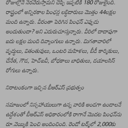
రోజుల్లోనే నెరవేరుస్తామని చెప్పి ఇప్పటికి 180 రోజులైంది.
రాష్ట్రంలో అన్నిరకాల పింఛన్ల లబ్ధిదారులు మొత్తం 44లక్షల
మంది ఉన్నారు. వీరంతా పెరిగిన పింఛన్‌ ఎప్పుడు
అందుతుందా? అని ఎదురుచూస్తున్నారు. వీరిలో దాదాపుగా
ఐదు లక్షల మంది దివ్యాంగులు ఉన్నారు. మిగతావారిలో
వృద్ధులు, వితంతువులు, ఒంటరి మహిళలు, బీడీ కార్మికులు,
చేనేత, గౌడ, హెచ్‌ఐవీ, బోధకాలు బాధితులు, డయాలసిస్‌
రోగులు ఉన్నారు
.
నిరాటంకంగా ఇచ్చిన బీఆర్‌ఎస్‌ ప్రభుత్వం
సమాజంలో నిస్సహాయులుగా ఉన్న వారికి అండగా ఉండాలనే
ఉద్దేశంతో బీఆర్‌ఎస్‌ అధికారంలోకి రాగానే మొదట పింఛన్‌ను
రూ.వెయ్యికి పెంచి అందించింది. రెండో టర్మ్‌లో 2,000కు