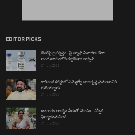
EDITOR PICKS
డెంగీపై బ్రహ్మాస్త్రం.. పై వ్యాధి నివారణ టీకా
అందుబాటులోకి క్యుడెంగా వాక్సిన్…..
21 July 2026
కాకినాడ పోర్టులో ఎమ్మెల్యే బాలకృష్ణ ప్రమాదానికి
గురియ్యారు
21 July 2026
బంగారం తాకట్టు పేరుతో మోసం.. ఎస్పీకి
ఫిర్యాదుమహిళ…..
21 July 2026