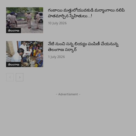
గంజాయి మత్తులోయువకుడి మర్మాంగాలు నలిపి
హతమార్చిన స్నేహితులు….!
10 July 2026
తెలంగాణ
నేటి నుంచి సన్న బియ్యం పంపిణీ చేయనున్న
తెలంగాణ సర్కార్
1 July 2026
తెలంగాణ
- Advertisment -