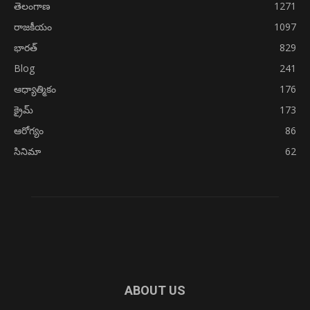
తెలంగాణ
1271
రాజకీయం
1097
భారత్
829
Blog
241
ఆధ్యాత్మికం
176
క్రైమ్
173
ఆరోగ్యం
86
సినిమా
62
ABOUT US