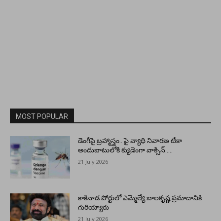
MOST POPULAR
డెంగీపై బ్రహ్మాస్త్రం.. పై వ్యాధి నివారణ టీకా
అందుబాటులోకి క్యుడెంగా వాక్సిన్…..
21 July 2026
కాకినాడ పోర్టులో ఎమ్మెల్యే బాలకృష్ణ ప్రమాదానికి
గురియ్యారు
21 July 2026