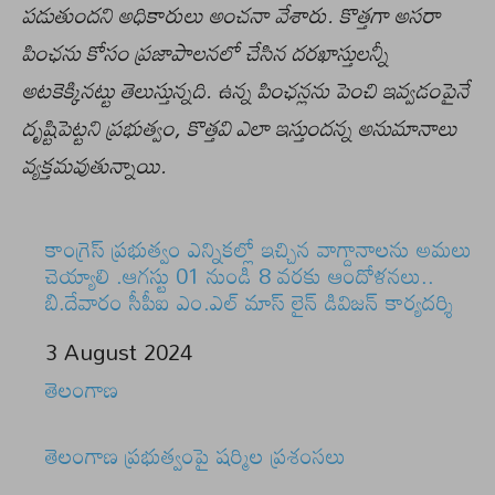
పడుతుందని అధికారులు అంచనా వేశారు. కొత్తగా అసరా
పింఛను కోసం ప్రజాపాలనలో చేసిన దరఖాస్తులన్నీ
అటకెక్కినట్టు తెలుస్తున్నది. ఉన్న పింఛన్లను పెంచి ఇవ్వడంపైనే
దృష్టిపెట్టని ప్రభుత్వం, కొత్తవి ఎలా ఇస్తుందన్న అనుమానాలు
వ్యక్తమవుతున్నాయి.
కాంగ్రెస్ ప్రభుత్వం ఎన్నికల్లో ఇచ్చిన వాగ్దానాలను అమలు
చెయ్యాలి .ఆగస్టు 01 నుండి 8 వరకు ఆందోళనలు..
బి.దేవారం సీపీఐ ఎం.ఎల్ మాస్ లైన్ డివిజన్ కార్యదర్శి
Date
3 August 2024
In relation to
తెలంగాణ
తెలంగాణ ప్రభుత్వంపై షర్మిల ప్రశంసలు