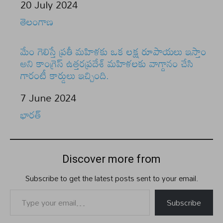
Date
20 July 2024
In relation to
తెలంగాణ
మేం గెలిస్తే ప్రతీ మహిళకు ఒక లక్ష రూపాయలు ఇస్తాం
అని కాంగ్రెస్ ఉత్తరప్రదేశ్ మహిళలకు వాగ్దానం చేసి
గారంటీ కార్డులు ఇచ్చింది.
Date
7 June 2024
In relation to
భారత్
Discover more from
Subscribe to get the latest posts sent to your email.
Type your email…
Subscribe