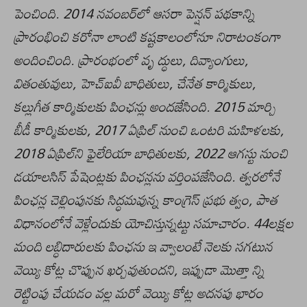
పెంచింది. 2014 నవంబర్‌లో ఆసరా పెన్షన్‌ పథకాన్ని
ప్రారంభించి కరోనా లాంటి కష్టకాలంలోనూ నిరాటంకంగా
అందించింది. ప్రారంభంలో వృ ద్ధులు, దివ్యాంగులు,
వితంతువులు, హెచ్‌ఐవీ బాధితులు, చేనేత కార్మికులు,
కల్లుగీత కార్మికులకు పింఛన్లు అందజేసింది. 2015 మార్చి
బీడీ కార్మికులకు, 2017 ఏప్రిల్‌ నుంచి ఒంటరి మహిళలకు,
2018 ఏప్రిల్‌ని ఫైలేరియా బాధితులకు, 2022 ఆగస్టు నుంచి
డయాలసిస్‌ పేషెంట్లకు పింఛన్లను వర్తింపజేసింది. త్వరలోనే
పింఛన్ల చెల్లింపునకు సిద్ధమవున్న కాంగ్రెస్‌ ప్రభు త్వం, పాత
విధానంలోనే వెళ్లేందుకు యోచిస్తున్నట్టు సమాచారం. 44లక్షల
మంది లబ్ధిదారులకు పింఛను ఇ వ్వాలంటే నెలకు సగటున
వెయ్యి కోట్ల చొప్పున ఖర్చవుతుందని, ఇప్పుడా మొత్తా న్ని
రెట్టింపు చేయడం వల్ల మరో వెయ్యి కోట్ల అదనపు భారం