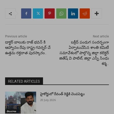
Previous article
Next article
డాక్టర్ బాలుకు రాజ్ భవన్ కి
బక్రీద్ పండుగ సందర్భంగా
ఆహ్వానం.రేపు రాష్ట్ర గవర్నర్ చే
ఏర్పాటుచేసిన శాంతి కమిటీ
ఉత్తమ రక్తదాత పురస్కారం..
సమావేశంలో పాల్గొన్న జిల్లా కలెక్టర్
జితేష్ వి పాటిల్, జిల్లా ఎస్పీ సింధు
శర్మ…
RELATED ARTICLES
హైకోర్టులో రేవంత్ రెడ్డికి చెంపపెట్టు
20 July 2026
తెలంగాణ