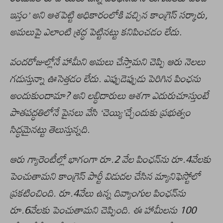
ఇస్తం’ అని ఆశపెట్టి అధికారంలోకి వచ్చిన కాంగ్రెస్‌ సర్కారు,
అమలుపై ఎలాంటి శ్రద్ధ పెట్టినట్టు కనిపించడం లేదు
.
వందరోజుల్లోనే హామీని అమలు చేస్తామని చెప్పి ఆరు నెలలు
గడుస్తున్నా ఊసెత్తడం లేదు. ఎప్పుడెప్పుడు పెరిగిన పింఛను
అందుకుందామా? అని లబ్ధిదారులు ఆశగా ఎదురుచూస్తుంటే
పాతపద్ధతిలోనే పైసలు వేసి ‘చెయ్యి’చ్చేందుకు ప్రభుత్వం
సిద్ధమైనట్టు తెలుస్తున్నది.
ఆరు గ్యారెంటీల్లో భాగంగా రూ.2 వేల పింఛన్‌ను రూ.4వేలకు
పెంచుతామని కాంగ్రెస్‌ పార్టీ విడుదల చేసిన మ్యానిఫెస్టోలో
ప్రకటించింది. రూ.4వేలు ఉన్న దివ్యాంగుల పింఛన్‌ను
రూ.6వేలకు పెంచుతామని చెప్పింది. ఈ హామీలను 100