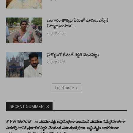
బంగారం తాకట్టు పేరుతో మోసం.. ఎస్పీకి
ఫిర్యాదుమహిళ…..
21 July 2026
హైకోర్టులో రేవంత్ రెడ్డికి చెంపపెట్టు
20 July 2026
Load more
RECENT COMMENTS
B V N SEKHAR
వరదల పట్ల అప్రమత్తంగా ఉండండి వరదలు సమర్ధవంతంగా
on
ఎదుర్కోటానికి ప్రణాళిక సిద్ధం చేయండి ఎటువంటి ప్రాణ, ఆస్థి నష్టం జరగకుండా