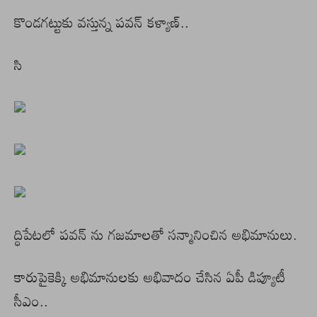
కొండగట్టుకు వస్తున్న పవన్ కళ్యాణ్..
సి
ద్ధిపేటలో పవన్ ను గజమాలతో సన్మానించిన అభిమానులు.
కారుపైకెక్కి అభిమానులకు అభివాదం చేసిన ఏపీ డిప్యూటీ
సీఎం..