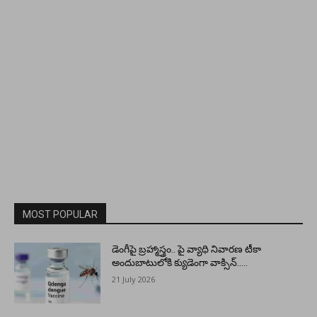
MOST POPULAR
డెంగీపై బ్రహ్మాస్త్రం.. పై వ్యాధి నివారణ టీకా
అందుబాటులోకి క్యుడెంగా వాక్సిన్…..
21 July 2026