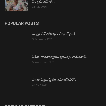
ఫిర్యాదుమహిళ…..
21 July 2026
POPULAR POSTS
ఆంధ్రప్రదేశ్ లో కొత్తగా నేషనల్ హైవే..
5 February 2025
ఏపీలో సామాన్యులకు ప్రభుత్వం గుడ్ న్యూస్…
5 November 2024
సామాన్యుడు సైతం సమాజ సేవలో….
27 May 2024