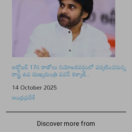
అక్టోబర్ 17న రాజోలు నియోజకవర్గంలో పర్యటించనున్న
రాష్ట్ర ఉప ముఖ్యమంత్రి పవన్ కళ్యాణ్..
Date
14 October 2025
In relation to
ఆంధ్రప్రదేశ్
Discover more from