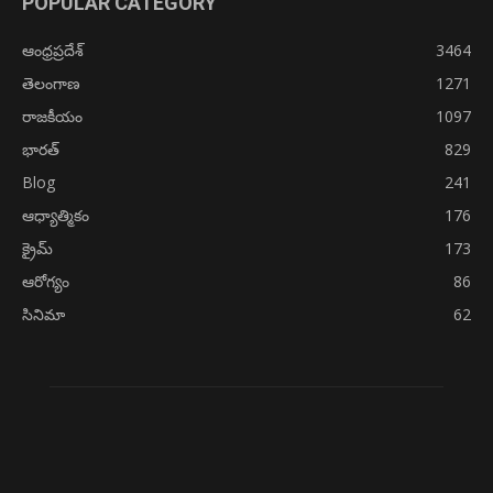
POPULAR CATEGORY
ఆంధ్రప్రదేశ్
3464
తెలంగాణ
1271
రాజకీయం
1097
భారత్
829
Blog
241
ఆధ్యాత్మికం
176
క్రైమ్
173
ఆరోగ్యం
86
సినిమా
62