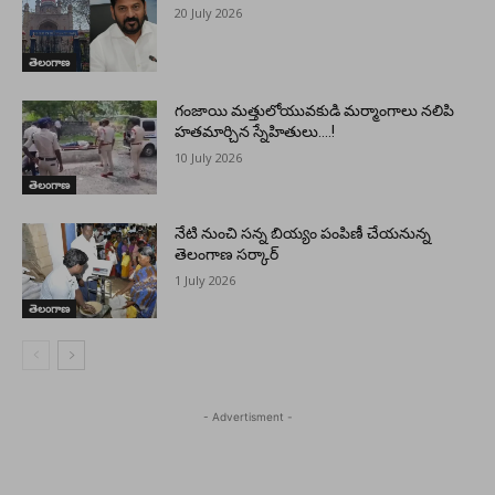
20 July 2026
తెలంగాణ
గంజాయి మత్తులోయువకుడి మర్మాంగాలు నలిపి
హతమార్చిన స్నేహితులు….!
10 July 2026
తెలంగాణ
నేటి నుంచి సన్న బియ్యం పంపిణీ చేయనున్న
తెలంగాణ సర్కార్
1 July 2026
తెలంగాణ
- Advertisment -