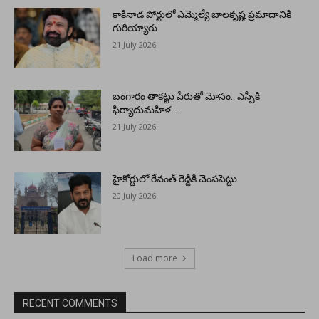
కాకినాడ పోర్టులో ఎమ్మెల్యే బాలకృష్ణ ప్రమాదానికి
గురియ్యారు
21 July 2026
బంగారం తాకట్టు పేరుతో మోసం.. ఎస్పీకి
ఫిర్యాదుమహిళ…..
21 July 2026
హైకోర్టులో రేవంత్ రెడ్డికి చెంపపెట్టు
20 July 2026
Load more
RECENT COMMENTS