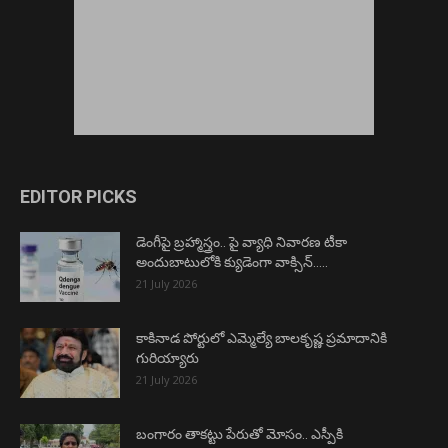
EDITOR PICKS
డెంగీపై బ్రహ్మాస్త్రం.. పై వ్యాధి నివారణ టీకా
అందుబాటులోకి క్యుడెంగా వాక్సిన్…..
21 July 2026
కాకినాడ పోర్టులో ఎమ్మెల్యే బాలకృష్ణ ప్రమాదానికి
గురియ్యారు
21 July 2026
బంగారం తాకట్టు పేరుతో మోసం.. ఎస్పీకి