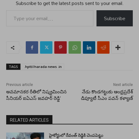
Subscribe to get the latest posts sent to your email.
Type your email…
Subscribe
TAGS
.hptt//narada news .in
Previous article
Next article
అవమానకర రీతిలో నిష్క్రమించిన
నేడు కొండగట్టుకు ఆంధ్రప్రదేశ్
సీనియర్ ఐఏఎస్ జవహర్ రెడ్డి’
డిప్యూటీ సీఎం పవన్ కళ్యాణ్
RELATED ARTICLES
హైకోర్టులో రేవంత్ రెడ్డికి చెంపపెట్టు