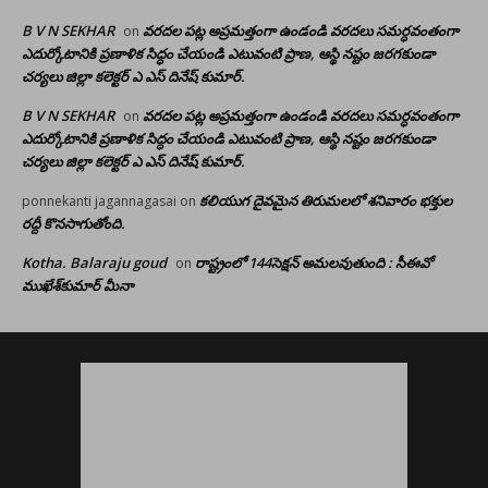
B V N SEKHAR
వరదల పట్ల అప్రమత్తంగా ఉండండి వరదలు సమర్ధవంతంగా
on
ఎదుర్కోటానికి ప్రణాళిక సిద్ధం చేయండి ఎటువంటి ప్రాణ, ఆస్థి నష్టం జరగకుండా
చర్యలు జిల్లా కలెక్టర్ ఎ ఎస్ దినేష్ కుమార్.
B V N SEKHAR
వరదల పట్ల అప్రమత్తంగా ఉండండి వరదలు సమర్ధవంతంగా
on
ఎదుర్కోటానికి ప్రణాళిక సిద్ధం చేయండి ఎటువంటి ప్రాణ, ఆస్థి నష్టం జరగకుండా
చర్యలు జిల్లా కలెక్టర్ ఎ ఎస్ దినేష్ కుమార్.
కలియుగ దైవమైన తిరుమలలో శనివారం భక్తుల
ponnekanti jagannagasai
on
రద్దీ కొనసాగుతోంది.
Kotha. Balaraju goud
రాష్ట్రంలో 144సెక్షన్ అమలవుతుంది : సీఈవో
on
ముఖేశ్‌కుమార్‌ మీనా