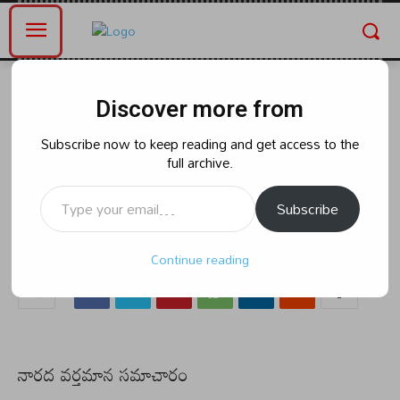
Home
తెలంగాణ
Discover more from
తెలంగాణ
కొండగట్టుకు వస్తున్న పవన్ కళ్యాణ్..
Subscribe now to keep reading and get access to the
full archive.
Type your email…
Subscribe
By
naradanews.in
Saturday, June 29, 2024 1:45 pm
208
0
Continue reading
నారద వర్తమాన సమాచారం