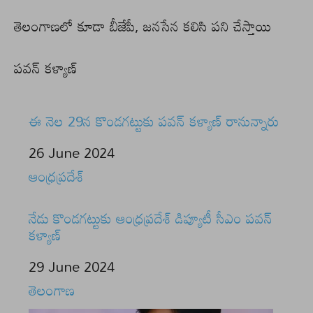
తెలంగాణలో కూడా బీజేపీ, జనసేన కలిసి పని చేస్తాయి
పవన్ కళ్యాణ్
ఈ నెల 29న కొండగట్టుకు పవన్ కళ్యాణ్ రానున్నారు
Date
26 June 2024
In relation to
ఆంధ్రప్రదేశ్
నేడు కొండగట్టుకు ఆంధ్రప్రదేశ్ డిప్యూటీ సీఎం పవన్
కళ్యాణ్
Date
29 June 2024
In relation to
తెలంగాణ