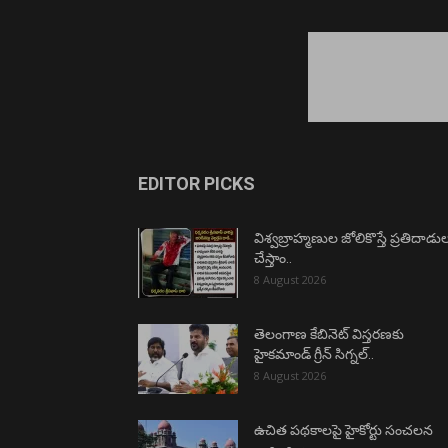
EDITOR PICKS
విశ్వబ్రాహ్మణుల జోలికొస్తే ప్రతిదాడు
చేస్తాం..
8 August 2026
తెలంగాణ కేబినెట్ విస్తరణకు
హైకమాండ్ గ్రీన్ సిగ్నల్..
8 August 2026
ఉచిత పథకాలపై హైకోర్టు సంచలన