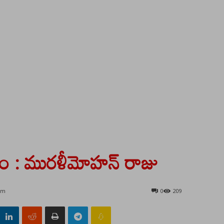
ానం : మురళీమోహన్ రాజు
 pm
0
209