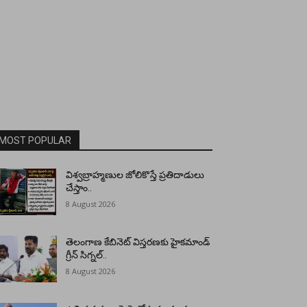
MOST POPULAR
విశ్వబ్రాహ్మణుల జోలికొస్తే ప్రతిదాడులు
చేస్తాం..
8 August 2026
తెలంగాణ కేబినెట్ విస్తరణకు హైకమాండ్
గ్రీన్ సిగ్నల్..
8 August 2026