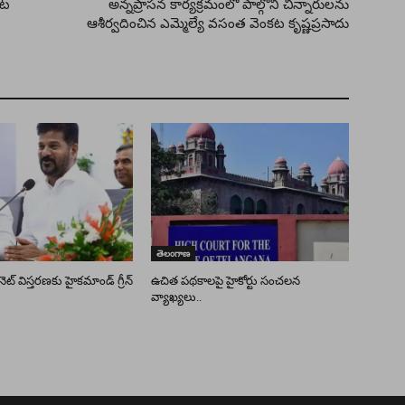
ాట
అన్నప్రాసన కార్యక్రమంలో పాల్గొని చిన్నారులను
ఆశీర్వదించిన ఎమ్మెల్యే వసంత వెంకట కృష్ణప్రసాదు
తెలంగాణ
ెట్ విస్తరణకు హైకమాండ్ గ్రీన్
ఉచిత పథకాలపై హైకోర్టు సంచలన
వ్యాఖ్యలు..