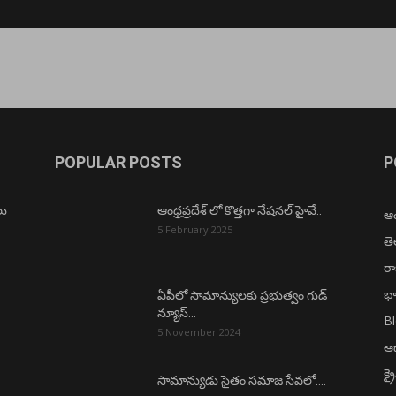
POPULAR POSTS
P
లు
ఆంధ్రప్రదేశ్ లో కొత్తగా నేషనల్ హైవే..
ఆంధ
5 February 2025
త
ర
భా
ఏపీలో సామాన్యులకు ప్రభుత్వం గుడ్
న్యూస్…
B
5 November 2024
ఆధ
క్ర
సామాన్యుడు సైతం సమాజ సేవలో….