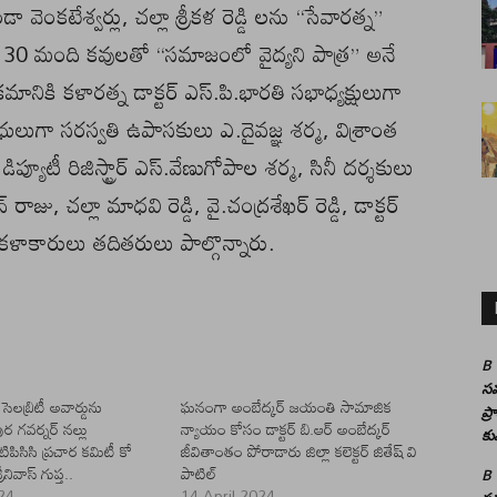
డా వెంకటేశ్వర్లు, చల్లా శ్రీకళ రెడ్డి లను “సేవారత్న”
 30 మంది కవులతో “సమాజంలో వైద్యని పాత్ర” అనే
నికి కళారత్న డాక్టర్ ఎస్.పి.భారతి సభాధ్యక్షులుగా
లుగా సరస్వతి ఉపాసకులు ఎ.దైవజ్ఞ శర్మ, విశ్రాంత
 డిప్యూటీ రిజిస్ట్రార్ ఎస్.వేణుగోపాల శర్మ, సినీ దర్శకులు
, చల్లా మాధవి రెడ్డి, వై.చంద్రశేఖర్ రెడ్డి, డాక్టర్
కళాకారులు తదితరులు పాల్గొన్నారు.
B
సమ
 సెలబ్రిటీ అవార్డును
ఘనంగా అంబేద్కర్ జయంతి సామాజిక
ప్
ుర గవర్నర్ నల్లు
న్యాయం కోసం డాక్టర్ బి.ఆర్ అంబేద్కర్
కు
, టిపిసిసి ప్రచార కమిటీ కో
జీవితాంతం పోరాడారు జిల్లా కలెక్టర్ జితేష్ వి
రీనివాస్ గుప్త..
పాటిల్
B
24
14 April 2024