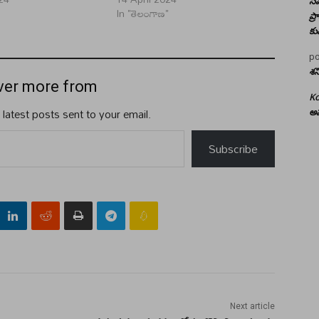
సమ
"
In "తెలంగాణ"
ప్
కు
po
శన
ver more from
Ko
 latest posts sent to your email.
అమ
Subscribe
Next article