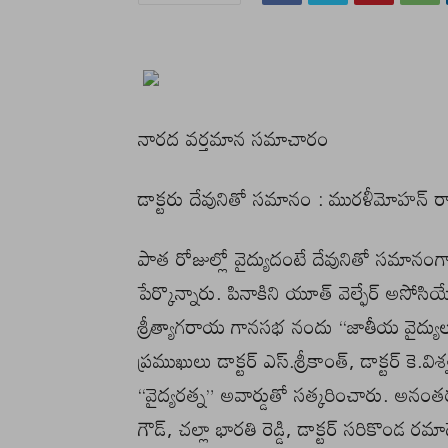
నారద వర్తమాన సమాచారం
డాక్టరు దేవునితో సమానం : మురళీమోహన్ ర
పాత రోజుల్లో వైద్యుదంటే దేవునితో సమాన
పేర్కొన్నారు. పినాకిని యూత్ వెల్ఫేర్ అసోస
శ్రీత్యాగరాయ గానసభ నందు “జాతీయ వైద్య
ప్రముఖులు డాక్టర్ ఎస్.శ్రీకాంత్, డాక్టర్ కె.వి
“వైద్యరత్న” అవార్డుతో సత్కరించారు. అనం
గౌడ్, చల్లా భారతి రెడ్డి, డాక్టర్ సరికొండ రమా