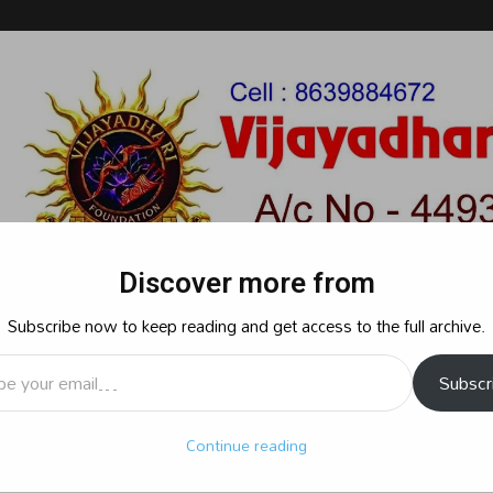
Discover more from
Subscribe now to keep reading and get access to the full archive.
l…
Subscr
రాజకీయం
క్రైమ్
స్పోర్ట్స్
సినిమా
ఆధ్యాత్మికం
బిజినెస్
శృ
Continue reading