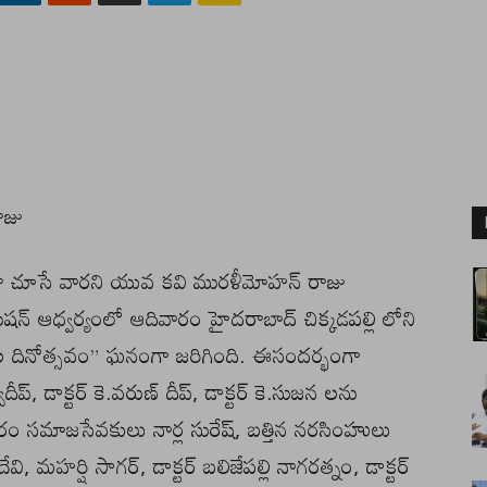
ాజు
ంగా చూసే వారని యువ కవి మురళీమోహన్ రాజు
ియేషన్ ఆధ్వర్యంలో ఆదివారం హైదరాబాద్ చిక్కడపల్లి లోని
ుల దినోత్సవం” ఘనంగా జరిగింది. ఈసందర్భంగా
శ్వదీప్, డాక్టర్ కె.వరుణ్ దీప్, డాక్టర్ కె.సుజన లను
తరం సమాజసేవకులు నార్ల సురేష్, బత్తిన నరసింహులు
దేవి, మహర్షి సాగర్, డాక్టర్ బలిజేపల్లి నాగరత్నం, డాక్టర్