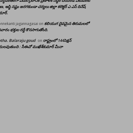
ర్ధవంతంగా ఎదుర్కోటానికి ప్రణాళిక సిద్ధం చేయండి ఎటువంటి
రాణ, ఆస్థి నష్టం జరగకుండా చర్యలు జిల్లా కలెక్టర్ ఎ ఎస్ దినేష్
మార్.
కలియుగ దైవమైన తిరుమలలో
nnekanti jagannagasai
on
ివారం భక్తుల రద్దీ కొనసాగుతోంది.
tha. Balaraju goud
రాష్ట్రంలో 144సెక్షన్
on
లవుతుంది : సీఈవో ముఖేశ్‌కుమార్‌ మీనా