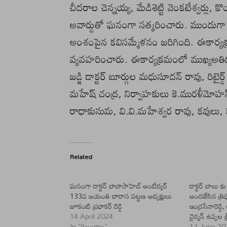
చీదరాల చెన్నయ్య, మేడిశెట్టి వెంకటేశ్వర్లు, కొం
అవార్డుతో ఘనంగా సత్కరించారు. ముందుగా
అంశంపైన కవిసమ్మేళనం జరిగింది. ఈకార్యక్రమా
వ్యవహరించారు. ఈకార్యక్రమంలో ముఖ్యఅతిధు
జడ్జి డాక్టర్ బూర్గుల మధుసూదన్ రావు, రిటైర్డ్
మహేష్ చంద్ర, నిర్వాహకులు కె.మురళీమోహన్ రాజు
రాధాకుసుమ, వి.వి.మహేశ్వర రావు, కవులు, 
Related
ఘనంగా డాక్టర్ బాబాసాహెబ్ అంబేద్కర్
డాక్టర్ బాలు కు
133వ జయంతి బారాస పట్టణ అధ్యక్షులు
అందజేసిన త్రిప
జూకంటి ప్రభాకర్ రెడ్డి
ఇంద్రసేనారెడ్డి
14 April 2024
చైర్మన్ ఉప్పల శ్
In "తెలంగాణ"
12 June 20