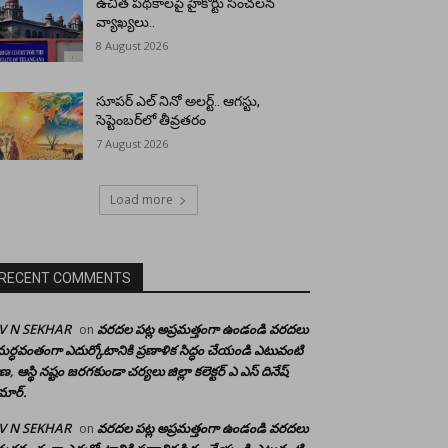
ఉచిత పథకాలపై హైకోర్టు సంచలన
వ్యాఖ్యలు..
8 August 2026
సూపర్ ఎల్ నినో అలర్ట్.. ఆగస్టు,
సెప్టెంబర్‌లో తీవ్రతరం
7 August 2026
Load more
RECENT COMMENTS
 V N SEKHAR
వరదల పట్ల అప్రమత్తంగా ఉండండి వరదలు
on
ర్ధవంతంగా ఎదుర్కోటానికి ప్రణాళిక సిద్ధం చేయండి ఎటువంటి
రాణ, ఆస్థి నష్టం జరగకుండా చర్యలు జిల్లా కలెక్టర్ ఎ ఎస్ దినేష్
మార్.
 V N SEKHAR
వరదల పట్ల అప్రమత్తంగా ఉండండి వరదలు
on