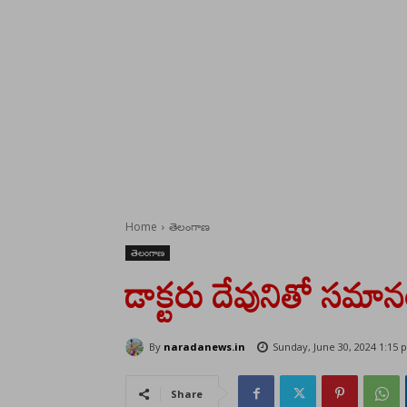
Home
తెలంగాణ
తెలంగాణ
డాక్టరు దేవునితో సమ
By
naradanews.in
Sunday, June 30, 2024 1:15
Share