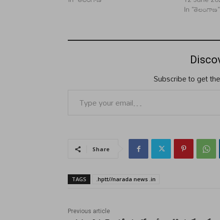
In "తెలంగాణ
Disco
Subscribe to get the
Type your email…
Share
TAGS
.hptt//narada news .in
Previous article