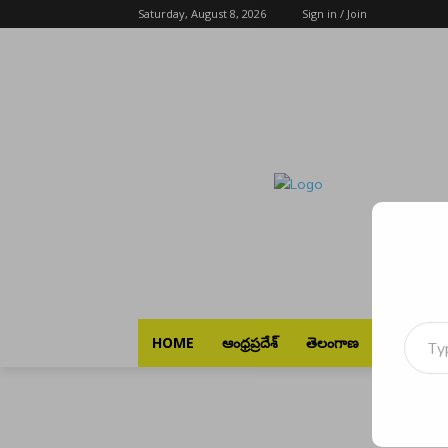
Saturday, August 8, 2026
Sign in / Join
Type your emai
HOME
ఆంధ్రప్రదేశ్
తెలంగాణ
భారత్