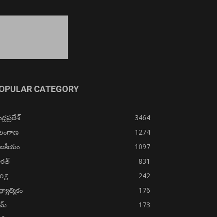
OPULAR CATEGORY
్రప్రదేశ్
3464
ెలంగాణ
1274
ాజకీయం
1097
రత్
831
log
242
్యాత్మికం
176
ైమ్
173