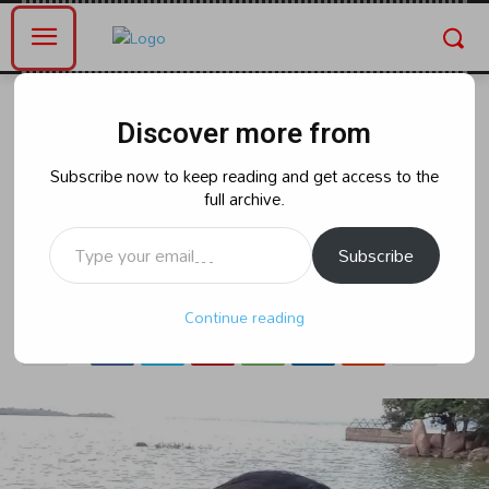
Home
తెలంగాణ
Discover more from
తెలంగాణ
ఆర్మీ జ‌వాన్ ప్రాణం తీసిన వివాహేత‌ర
Subscribe now to keep reading and get access to the
full archive.
సంబంధం..
Type your email…
Subscribe
By
naradanews.in
Monday, June 8, 2026 10:51 pm
0
219
Continue reading