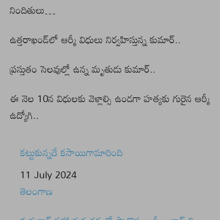
నిందితులు…
ఉత్తరాఖండ్‌లో ఆర్మీ విధులు నిర్వ‌హిస్తున్న కుమార్..
ప్రస్తుతం సెలవుల్లో ఉన్న మృతుడు కుమార్..
ఈ నెల 10న విధులకు వెళ్లాల్సి ఉండగా హత్యకు గురైన ఆర్మీ
ఉద్యోగి..
కట్టుకున్నదే కసాయిగామారింది
Date
11 July 2024
In relation to
తెలంగాణ