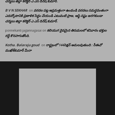
చర్యలు జిల్లా కలెక్టర్ ఎ ఎస్ దినేష్ కుమార్.
B V N SEKHAR
వరదల పట్ల అప్రమత్తంగా ఉండండి వరదలు సమర్ధవంతంగా
on
ఎదుర్కోటానికి ప్రణాళిక సిద్ధం చేయండి ఎటువంటి ప్రాణ, ఆస్థి నష్టం జరగకుండా
చర్యలు జిల్లా కలెక్టర్ ఎ ఎస్ దినేష్ కుమార్.
కలియుగ దైవమైన తిరుమలలో శనివారం భక్తుల
ponnekanti jagannagasai
on
రద్దీ కొనసాగుతోంది.
Kotha. Balaraju goud
రాష్ట్రంలో 144సెక్షన్ అమలవుతుంది : సీఈవో
on
ముఖేశ్‌కుమార్‌ మీనా