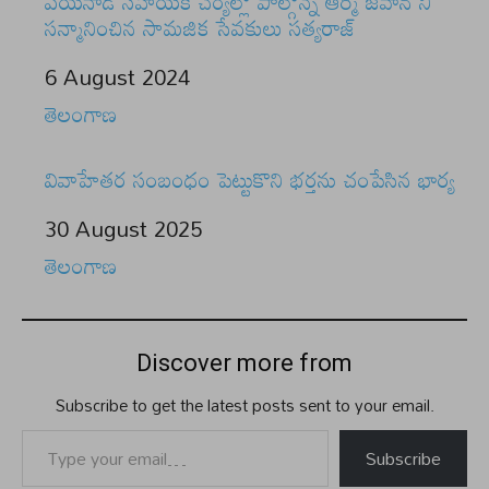
వయనాడ్ సహాయక చర్యల్లో పాల్గొన్న ఆర్మీ జవాన్ ని
సన్మానించిన సామజిక సేవకులు సత్యరాజ్
Date
6 August 2024
In relation to
తెలంగాణ
వివాహేతర సంబంధం పెట్టుకొని భర్తను చంపేసిన భార్య
Date
30 August 2025
In relation to
తెలంగాణ
Discover more from
Subscribe to get the latest posts sent to your email.
Type your email…
Subscribe