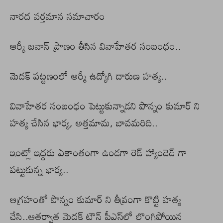
నారద వర్తమాన సమాచారం
ఆర్మీ జ‌వాన్ ప్రాణం తీసిన వివాహేత‌ర సంబంధం..
మెద‌క్ ప‌ట్ట‌ణంలో ఆర్మీ ఉద్యోగి దారుణ హత్య..
వివాహేతర సంబంధం పెట్టుకున్నాడ‌ని పొన్నం కుమార్ ని
హత్య చేసిన భార్య, అత్తమామ, బావమరిది..
ఇంట్లో ఇద్దరు ఏకాంతంగా ఉండగా రెడ్ హ్యాండెడ్ గా
పట్టుకున్న భార్య..
ఆగ్రహంతో పొన్నం కుమార్ ని తీవ్రంగా కొట్టి హత్య
చేసి..ఆత‌ర్వాత మెదక్ టౌన్ పీఎస్‌లో లొంగిపోయిన