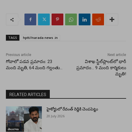
TAGS
hptt//narada news .in
Previous article
Next article
గోవాలో పడవ ప్రమాదం: 23
విశాఖ స్టీల్‌ప్లాంట్‌లో భారీ
మంది మృతి, 64 మంది గల్లంతు…
ప్రమాదం… 9 మంది కార్మికులు
మృతి!
RELATED ARTICLES
హైకోర్టులో రేవంత్ రెడ్డికి చెంపపెట్టు
20 July 2026
తెలంగాణ