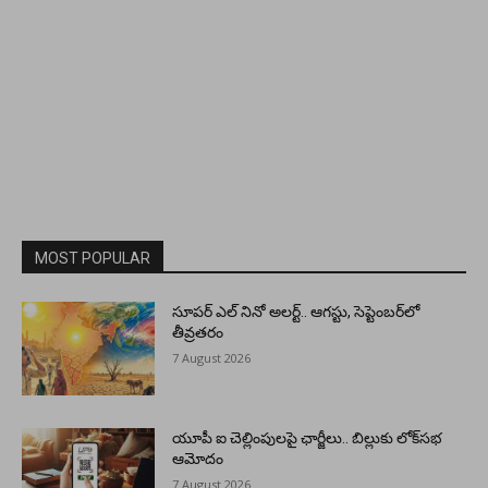
MOST POPULAR
సూపర్ ఎల్ నినో అలర్ట్.. ఆగస్టు, సెప్టెంబర్‌లో
తీవ్రతరం
7 August 2026
యూపీ ఐ చెల్లింపులపై ఛార్జీలు.. బిల్లుకు లోక్‌సభ
ఆమోదం
7 August 2026