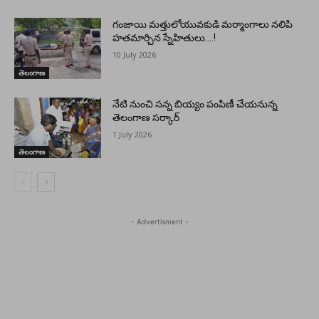
గంజాయి మత్తులోయువకుడి మర్మాంగాలు నలిపి
హతమార్చిన స్నేహితులు….!
10 July 2026
తెలంగాణ
నేటి నుంచి సన్న బియ్యం పంపిణీ చేయనున్న
తెలంగాణ సర్కార్
1 July 2026
తెలంగాణ
- Advertisment -