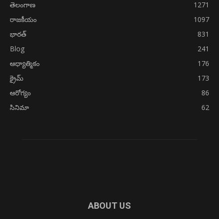
తెలంగాణ
1271
రాజకీయం
1097
భారత్
831
Blog
241
ఆధ్యాత్మికం
176
క్రైమ్
173
ఆరోగ్యం
86
సినిమా
62
ABOUT US