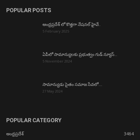
POPULAR POSTS
ఆంధ్రప్రదేశ్ లో కొత్తగా నేషనల్ హైవే..
5 February 2025
ఏపీలో సామాన్యులకు ప్రభుత్వం గుడ్ న్యూస్…
5 November 2024
సామాన్యుడు సైతం సమాజ సేవలో….
27 May 2024
POPULAR CATEGORY
ఆంధ్రప్రదేశ్
3464