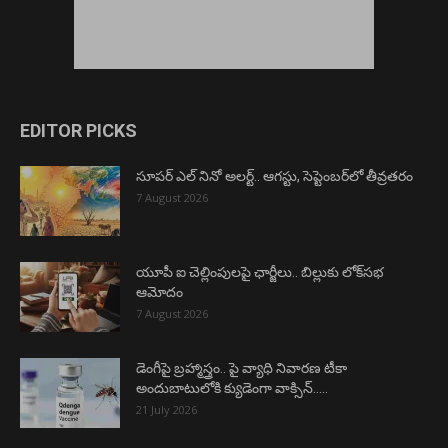
EDITOR PICKS
సూపర్ ఎల్ నినో అలర్ట్.. ఆగస్టు, సెప్టెంబర్‌లో తీవ్రతరం
7 August 2026
యూపీ ఐ చెల్లింపులపై ఛార్జీలు.. బిల్లుకు లోక్‌సభ
ఆమోదం
7 August 2026
డెంగీపై బ్రహ్మాస్త్రం.. పై వ్యాధి నివారణ టీకా
అందుబాటులోకి క్యుడెంగా వాక్సిన్…..
21 July 2026