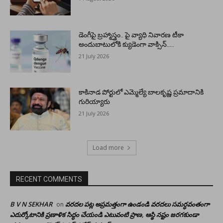
డెంగీపై బ్రహ్మాస్త్రం.. పై వ్యాధి నివారణ టీకా
అందుబాటులోకి క్యుడెంగా వాక్సిన్…..
21 July 2026
కాకినాడ పోర్టులో ఎమ్మెల్యే బాలకృష్ణ ప్రమాదానికి
గురియ్యారు
21 July 2026
Load more
RECENT COMMENTS
B V N SEKHAR
వరదల పట్ల అప్రమత్తంగా ఉండండి వరదలు సమర్ధవంతంగా
on
ఎదుర్కోటానికి ప్రణాళిక సిద్ధం చేయండి ఎటువంటి ప్రాణ, ఆస్థి నష్టం జరగకుండా