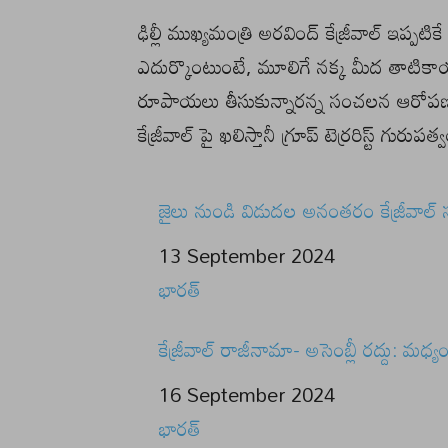
ఢిల్లీ ముఖ్యమంత్రి అరవింద్ కేజ్రీవాల్ ఇప్పటి
ఎదుర్కొంటుంటే, మూలిగే నక్క మీద తాటికాయ ప
రూపాయలు తీసుకున్నారన్న సంచలన ఆరోపణల
కేజ్రీవాల్ పై ఖలిస్తానీ గ్రూప్ టెర్రరిస్ట్ 
జైలు నుండి విడుదల అనంతరం కేజ్రీవాల్ 
Date
13 September 2024
In relation to
భారత్
కేజ్రీవాల్ రాజీనామా- అసెంబ్లీ రద్దు: మధ్య
Date
16 September 2024
In relation to
భారత్