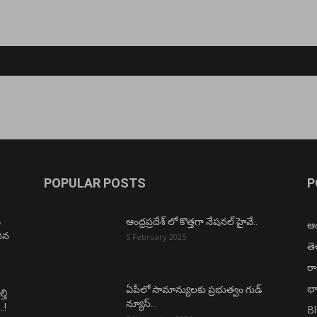
POPULAR POSTS
P
ం
ఆంధ్రప్రదేశ్ లో కొత్తగా నేషనల్ హైవే..
ఆంధ
చిన
5 February 2025
త
ర
భా
ఏపీలో సామాన్యులకు ప్రభుత్వం గుడ్
తి
న్యూస్…
.!
B