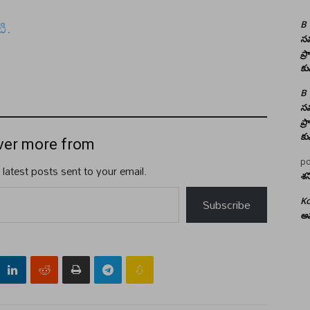
ి.
B
సమ
ప్
కు
B
సమ
ప్
కు
ver more from
po
 latest posts sent to your email.
శన
Subscribe
Ko
అమ