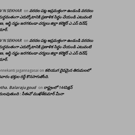
 V N SEKHAR
వరదల పట్ల అప్రమత్తంగా ఉండండి వరదలు
on
ర్ధవంతంగా ఎదుర్కోటానికి ప్రణాళిక సిద్ధం చేయండి ఎటువంటి
రాణ, ఆస్థి నష్టం జరగకుండా చర్యలు జిల్లా కలెక్టర్ ఎ ఎస్ దినేష్
మార్.
 V N SEKHAR
వరదల పట్ల అప్రమత్తంగా ఉండండి వరదలు
on
ర్ధవంతంగా ఎదుర్కోటానికి ప్రణాళిక సిద్ధం చేయండి ఎటువంటి
రాణ, ఆస్థి నష్టం జరగకుండా చర్యలు జిల్లా కలెక్టర్ ఎ ఎస్ దినేష్
మార్.
కలియుగ దైవమైన తిరుమలలో
nnekanti jagannagasai
on
ివారం భక్తుల రద్దీ కొనసాగుతోంది.
tha. Balaraju goud
రాష్ట్రంలో 144సెక్షన్
on
లవుతుంది : సీఈవో ముఖేశ్‌కుమార్‌ మీనా