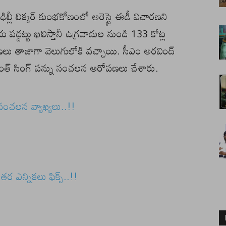
కే ఢిల్లీ లిక్కర్ కుంభకోణంలో అరెస్టై ఈడీ విచారణని
డ్డట్టు ఖలిస్తానీ ఉగ్రవాదుల నుండి 133 కోట్ల
ు తాజాగా వెలుగులోకి వచ్చాయి. సీఎం అరవింద్
గురుపత్వంత్ సింగ్ పన్ను సంచలన ఆరోపణలు చేశారు.
సంచలన వ్యాఖ్యలు..!!
ంతర ఎన్నికలు ఫిక్స్..!!