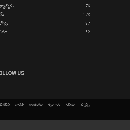
్యాత్మికం
176
ైమ్
173
ోగ్యం
87
నిమా
62
OLLOW US
బిజినెస్
భారత్
రాజకీయం
శృంగారం
సినిమా
స్పోర్ట్స్