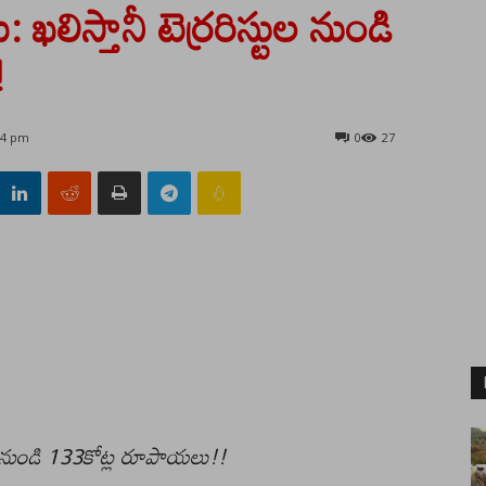
: ఖలిస్తానీ టెర్రరిస్టుల నుండి
!
44 pm
0
27
స్టుల నుండి 133కోట్ల రూపాయలు!!