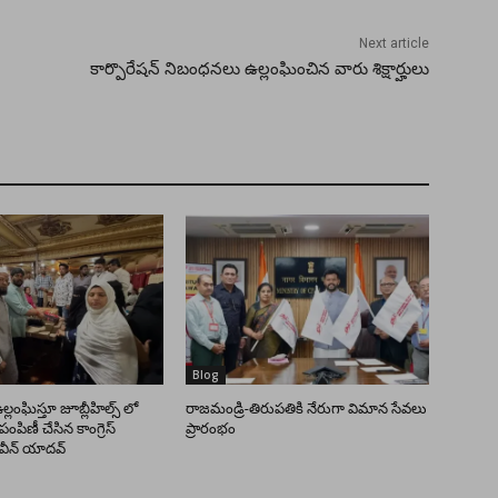
Next article
కార్పొరేషన్ నిబంధనలు ఉల్లంఘించిన వారు శిక్షార్హులు
Blog
ల్లంఘిస్తూ జూబ్లీహిల్స్ లో
రాజమండ్రి-తిరుపతికి నేరుగా విమాన సేవలు
పంపిణీ చేసిన కాంగ్రెస్
ప్రారంభం
ీన్ యాదవ్