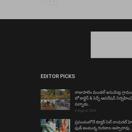
EDITOR PICKS
రాజుపాలెం మండల్ ఇనుమెట్ల గ్రామ
లో కార్డెన్ & సెర్చ్ ఆపరేషన్ నిర్వహిం
పల్నాడు...
8 August 2026
ప్రపంచంలోనే క్యూర్ సెల్ నాచురల్ హెల్
ఫుడ్ అంటున్న గురజాల అప్పారావు….