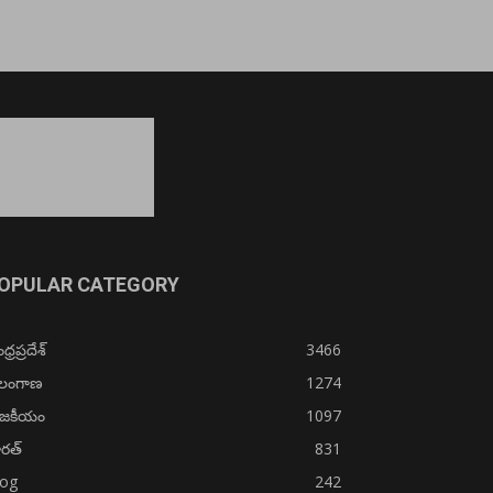
OPULAR CATEGORY
్రప్రదేశ్
3466
ెలంగాణ
1274
ాజకీయం
1097
రత్
831
log
242