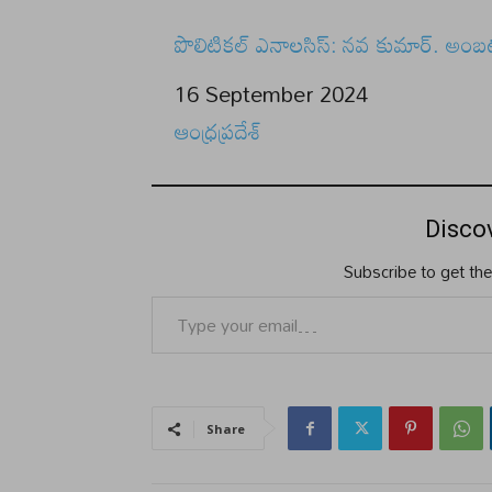
పొలిటికల్ ఎనాలసిస్: నవ కుమార్. అంబట
Date
16 September 2024
In relation to
ఆంధ్రప్రదేశ్
Disco
Subscribe to get the
Type your email…
Share