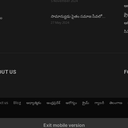
5 November 2024
ఆధ
క్ర
సామాన్యుడు సైతం సమాజ సేవలో….
లు
ఆర
27 May 2024
సి
OUT US
F
ct us
Blog
ఆధ్యాత్మికం
ఆంధ్రప్రదేశ్
ఆరోగ్యం
క్రైమ్
గ్యాలరీ
తెలంగాణ
Exit mobile version