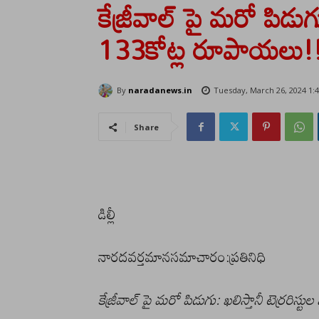
కేజ్రీవాల్ పై మరో పిడుగు
133కోట్ల రూపాయలు!
By
naradanews.in
Tuesday, March 26, 2024 1:
Share
డిల్లీ
నారదవర్తమానసమాచారం:ప్రతినిధి
కేజ్రీవాల్ పై మరో పిడుగు: ఖలిస్తానీ టెర్రరి