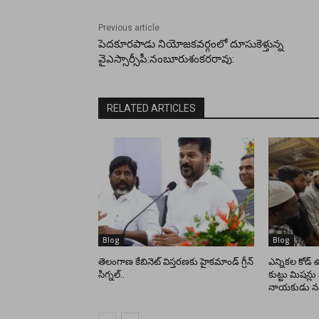
Previous article
పెదకూరపాడు నియోజకవర్గంలో దూసుకెళ్తున్న
వైఎస్సార్సీపీ:నంబూరుశంకరరావు:
RELATED ARTICLES
Blog
Blog
తెలంగాణ కేబినెట్ విస్తరణకు హైకమాండ్ గ్రీన్
ఎన్నికల కోడ్ ఉ
సిగ్నల్..
కుట్టు మిషన్లు 
నాయకుడు నవ