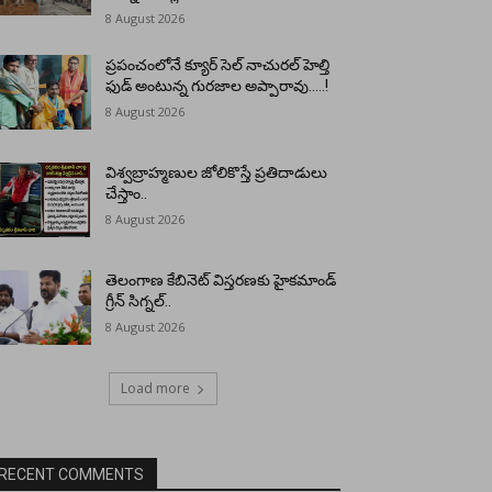
8 August 2026
ప్రపంచంలోనే క్యూర్ సెల్ నాచురల్ హెల్తి
ఫుడ్ అంటున్న గురజాల అప్పారావు…..!
8 August 2026
విశ్వబ్రాహ్మణుల జోలికొస్తే ప్రతిదాడులు
చేస్తాం..
8 August 2026
తెలంగాణ కేబినెట్ విస్తరణకు హైకమాండ్
గ్రీన్ సిగ్నల్..
8 August 2026
Load more
RECENT COMMENTS