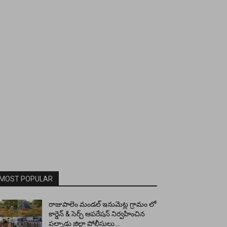
MOST POPULAR
రాజుపాలెం మండల్ ఇనుమెట్ల గ్రామం లో
కార్డెన్ & సెర్చ్ ఆపరేషన్ నిర్వహించిన
పల్నాడు జిల్లా పోలీసులు….