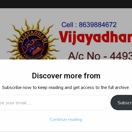
Discover more from
Subscribe now to keep reading and get access to the full archive.
l…
Subscr
రాజకీయం
క్రైమ్
స్పోర్ట్స్
సినిమా
ఆధ్యాత్మికం
బిజినెస్
శృ
Continue reading