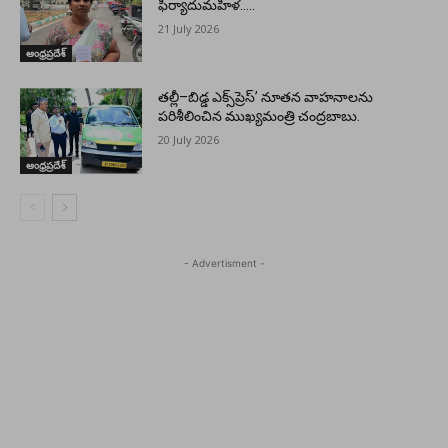
ఫిర్యాదుమహిళ…..
21 July 2026
ఆంధ్రప్రదేశ్
తల్లీ–బిడ్డ ఎక్స్‌ప్రెస్’ నూతన వాహనాలను
పరిశీలించిన ముఖ్యమంత్రి చంద్రబాబు.
20 July 2026
ఆంధ్రప్రదేశ్
- Advertisment -