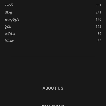
భారత్
831
Blog
241
ఆధ్యాత్మికం
176
క్రైమ్
173
ఆరోగ్యం
86
సినిమా
62
ABOUT US