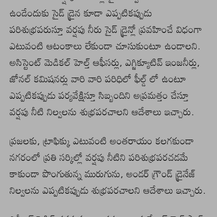
ఉండేందుకు సైడ్ డ్రైన కూడా ఎప్పటికప్పుడు
పరిశుభ్రపరుస్తూ వర్షపు నీరు సైడ్ డ్రైన్లో ప్రవహించే విధంగా
ఎటువంటి ఆటంకాలు లేకుండా చూసుకుంటూ ఉండాలని.
అసిస్టెంట్ మెడికల్ హెల్త్ ఆఫీసర్లు, ఎగ్జిక్యూటివ్ ఇంజనీర్లు,
జోనల్ కమిషనర్లు వారి వారి పరిధిలో ఫీల్డ్ లో ఉంటూ
ఎప్పటికప్పుడు పర్యవేక్షిస్తూ సిబ్బందిని అప్రమత్తం చేస్తూ
వర్షపు నీటి నిల్వలను శుభ్రపరచాలని ఆదేశాలు ఇచ్చారు.
ప్రజలకు, ట్రాఫిక్కు ఎటువంటి అంతరాయం కలగకుండా
నగరంలో ప్రతి సర్కిల్లో వర్షపు నీటిని పరిశుభ్రపరచడమే
కాకుండా పొంగుతున్న మురుగును, అండర్ గ్రౌండ్ డ్రైనేజ్
నిల్వలను ఎప్పటికప్పుడు శుభ్రపరచాలని ఆదేశాలు ఇచ్చారు.