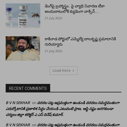
డెంగీపై బ్రహ్మాస్త్రం.. పై వ్యాధి నివారణ టీకా
అందుబాటులోకి క్యుడెంగా వాక్సిన్…..
21 July 2026
కాకినాడ పోర్టులో ఎమ్మెల్యే బాలకృష్ణ ప్రమాదానికి
గురియ్యారు
21 July 2026
Load more
RECENT COMMENTS
B V N SEKHAR
వరదల పట్ల అప్రమత్తంగా ఉండండి వరదలు సమర్ధవంతంగా
on
ఎదుర్కోటానికి ప్రణాళిక సిద్ధం చేయండి ఎటువంటి ప్రాణ, ఆస్థి నష్టం జరగకుండా
చర్యలు జిల్లా కలెక్టర్ ఎ ఎస్ దినేష్ కుమార్.
B V N SEKHAR
వరదల పట్ల అప్రమత్తంగా ఉండండి వరదలు సమర్ధవంతంగా
on