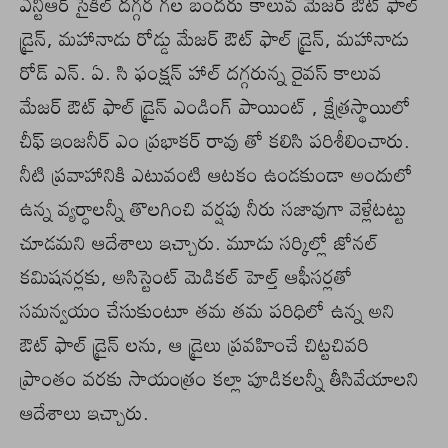
ఎన్టీఆర్ సైకిల్ దగ్గర గల బందరు కాలువ మేజర్ ఔట్ ఫాల్
డ్రైన్, మహానాడు రోడ్డు మేజర్ ఔట్ ఫాల్ డ్రైన్, మహానాడు
రోడ్ ఎన్. ఏ. సి ఫంక్షన్ హాల్ దగ్గరున్న రైవస్ కాలువ
మేజర్ ఔట్ ఫాల్ డ్రైన్ ఎండింగ్ పాయింట్ , క్షేత్రస్థాయిలో
చీఫ్ ఇంజనీర్ ఎం ప్రభాకర్ రావు తో కలిసి పరిశీలించారు.
నీటి ప్రవాహానికి ఎటువంటి ఆటకం ఉండకుండా అందులో
ఉన్న వ్యర్ధాలన్నీ తొలగించి వర్షపు నీరు సజావుగా వెళ్లేటట్టు
చూడమని ఆదేశాలు ఇచ్చారు. మూడు సర్కిల్లో జోనల్
కమిషనర్లకు, అసిస్టెంట్ మెడికల్ హెల్త్ ఆఫీసర్లతో
సమన్వయం చేసుకుంటూ తమ తమ పరిధిలో ఉన్న అని
ఔట్ ఫాల్ డ్రైన్ లను, ఆ డ్రైలు ప్రవహించే చిట్టచివరి
ప్రాంతం వరకు సాయంత్రం కల్లా పూడికలన్నీ తీసివేయాలని
ఆదేశాలు ఇచ్చారు.