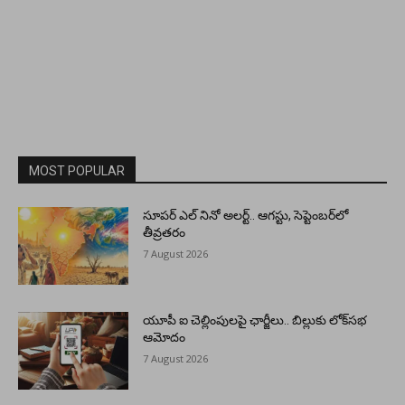
MOST POPULAR
సూపర్ ఎల్ నినో అలర్ట్.. ఆగస్టు, సెప్టెంబర్‌లో
తీవ్రతరం
7 August 2026
యూపీ ఐ చెల్లింపులపై ఛార్జీలు.. బిల్లుకు లోక్‌సభ
ఆమోదం
7 August 2026