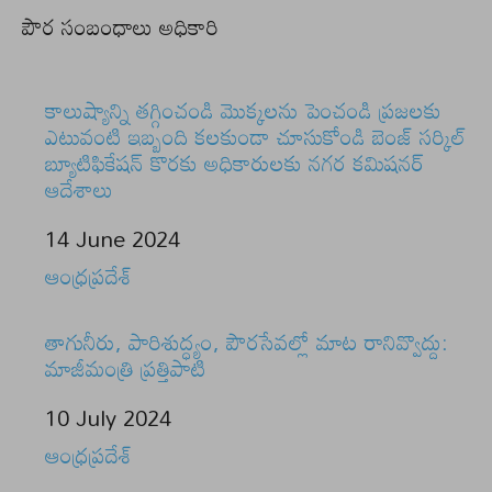
పౌర సంబంధాలు అధికారి
కాలుష్యాన్ని తగ్గించండి మొక్కలను పెంచండి ప్రజలకు
ఎటువంటి ఇబ్బంది కలకుండా చూసుకోండి బెంజ్ సర్కిల్
బ్యూటిఫికేషన్ కొరకు అధికారులకు నగర కమిషనర్
ఆదేశాలు
Date
14 June 2024
In relation to
ఆంధ్రప్రదేశ్
తాగునీరు, పారిశుద్ధ్యం, పౌరసేవల్లో మాట రానివ్వొద్దు:
మాజీమంత్రి ప్రత్తిపాటి
Date
10 July 2024
In relation to
ఆంధ్రప్రదేశ్