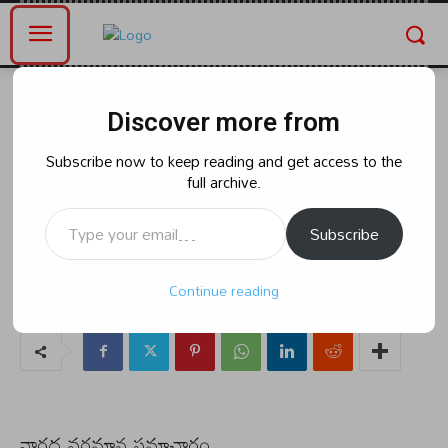
Home
ఆంధ్రప్రదేశ్
Discover more from
ఆంధ్రప్రదేశ్
సిబ్బందిని అప్రమత్తంగా ఉండాలని
Subscribe now to keep reading and get access to the
full archive.
ఆదేశాలు ఇంచార్జ్ కమిషనర్ డాక్టర్ ఏ
Type your email…
మహేష్
Subscribe
Continue reading
By
naradanews.in
Saturday, July 13, 2024 9:36 am
0
104
నారద వర్తమాన సమాచారం