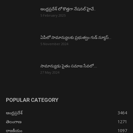
ఆంధ్రప్రదేశ్ లో కొత్తగా నేషనల్ హైవే..
5 February 2025
ఏపీలో సామాన్యులకు ప్రభుత్వం గుడ్ న్యూస్…
5 November 2024
సామాన్యుడు సైతం సమాజ సేవలో….
27 May 2024
POPULAR CATEGORY
ఆంధ్రప్రదేశ్
3464
తెలంగాణ
1271
రాజకీయం
1097