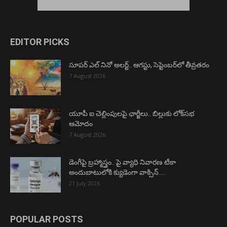
EDITOR PICKS
సూపర్ ఎల్ నినో అలర్ట్.. ఆగస్టు, సెప్టెంబర్‌లో తీవ్రతరం
7 August 2026
యూపీ ఐ చెల్లింపులపై ఛార్జీలు.. బిల్లుకు లోక్‌సభ
ఆమోదం
7 August 2026
డెంగీపై బ్రహ్మాస్త్రం.. పై వ్యాధి నివారణ టీకా
అందుబాటులోకి క్యుడెంగా వాక్సిన్…..
21 July 2026
POPULAR POSTS