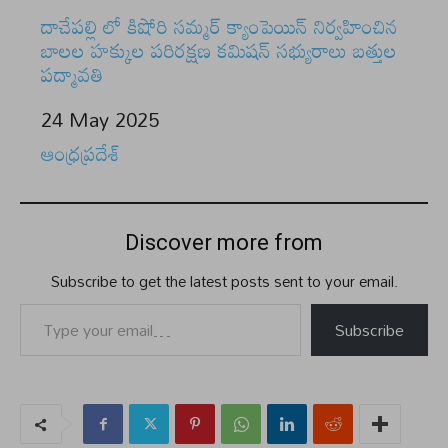
దాచేపల్లి లో కిషోరి సమ్మర్ క్యాంపెయిన్ నిర్వహించిన
బాలల హక్కుల పరిరక్షణ కమిషన్ సభ్యురాలు బత్తుల
పద్మావతి
Date
24 May 2025
In relation to
ఆంధ్రప్రదేశ్
Discover more from
Subscribe to get the latest posts sent to your email.
Type your email…
Subscribe