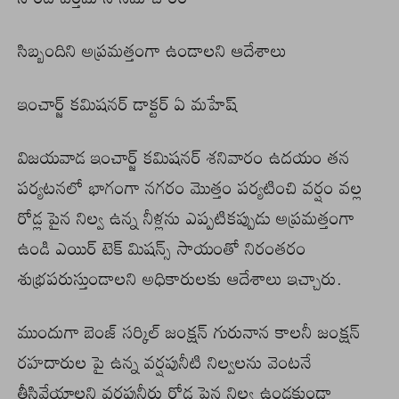
సిబ్బందిని అప్రమత్తంగా ఉండాలని ఆదేశాలు
ఇంచార్జ్ కమిషనర్ డాక్టర్ ఏ మహేష్
విజయవాడ ఇంచార్జ్ కమిషనర్ శనివారం ఉదయం తన
పర్యటనలో భాగంగా నగరం మొత్తం పర్యటించి వర్షం వల్ల
రోడ్ల పైన నిల్వ ఉన్న నీళ్లను ఎప్పటికప్పుడు అప్రమత్తంగా
ఉండి ఎయిర్ టెక్ మిషన్స్ సాయంతో నిరంతరం
శుభ్రపరుస్తుండాలని అధికారులకు ఆదేశాలు ఇచ్చారు.
ముందుగా బెంజ్ సర్కిల్ జంక్షన్ గురునాన కాలనీ జంక్షన్
రహదారుల పై ఉన్న వర్షపునీటి నిల్వలను వెంటనే
తీసివేయాలని వర్షపునీరు రోడ్ల పైన నిల్వ ఉండకుండా