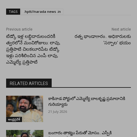
TAGS
.hptt//narada news .in
Previous article
Next article
టిడ్కో ఇళ్ల లబ్దిదారులందరికీ
రత్న భాండాగారం.. అధికారులకు
త్వరలోనే మంచిరోజులు: లావు,
‘సర్పాల’ భయం
ప్రత్తిపాటి చిలకలూరిపేట టిడ్కో
ఇళ్లు పరిశీలించిన ఎంపీ లావు,
ఎమ్మెల్యే ప్రత్తిపాటి
RELATED ARTICLES
కాకినాడ పోర్టులో ఎమ్మెల్యే బాలకృష్ణ ప్రమాదానికి
గురియ్యారు
21 July 2026
ఆంధ్రప్రదేశ్
బంగారం తాకట్టు పేరుతో మోసం.. ఎస్పీకి